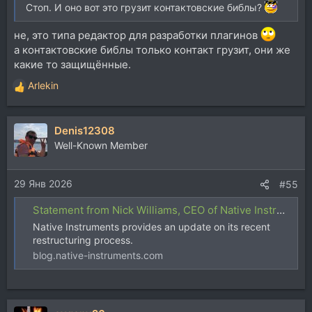
Стоп. И оно вот это грузит контактовские библы?
не, это типа редактор для разработки плагинов
а контактовские библы только контакт грузит, они же
какие то защищённые.
Arlekin
Р
е
а
Denis12308
к
ц
Well-Known Member
и
и
29 Янв 2026
:
#55
Statement from Nick Williams, CEO of Native Instruments | Native Instruments Blog
Native Instruments provides an update on its recent
restructuring process.
blog.native-instruments.com