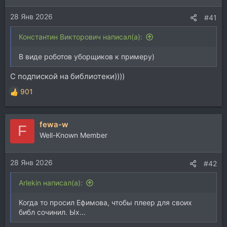
28 Янв 2026
#41
Константин Викторович написал(а):
В виде роботов уборщиков к примеру)
С подпиской на библиотеки))))
901
Р
е
а
fewa-w
к
F
ц
Well-Known Member
и
и
28 Янв 2026
:
#42
Arlekin написал(а):
Когда то просил Ефимова, чтобы плеер для своих
библ сочинил. Ых...