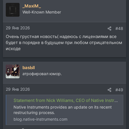
а
_MaxiM_
к
ц
Well-Known Member
и
и
29 Янв 2026
:
#48
Очень грустная новость( надеюсь с лицензиями все
будет в порядке в будущем при любом отрицательном
исходе
basЫl
атрофировал юмор.
29 Янв 2026
#49
Statement from Nick Williams, CEO of Native Instruments | Native Instruments Blog
Native Instruments provides an update on its recent
restructuring process.
blog.native-instruments.com