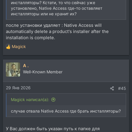
инсталляторы? Кстати, то что сейчас уже
установлено, Native Access где-то оставляет
инсталляторы или не хранит их?
после установки удаляет : Native Access will
automatically delete a product's installer after the
installation is complete.
Magick
Р
е
а
A .
к
ц
Well-Known Member
и
и
29 Янв 2026
:
#45
Magick написал(а):
случае отвала Native Access где брать инсталляторы?
У Вас должен быть указан путь к папке для