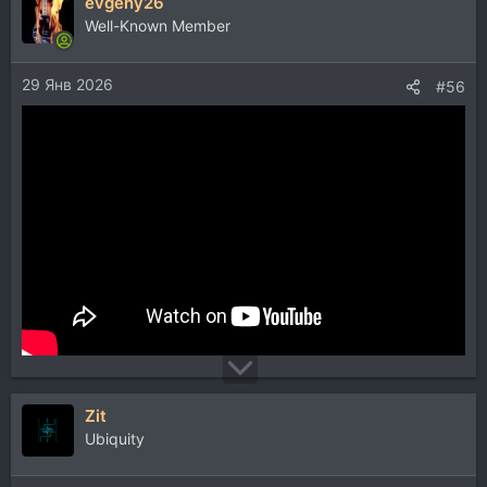
evgeny26
Well-Known Member
29 Янв 2026
#56
Zit
Ubiquity