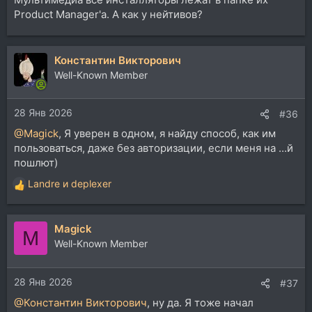
Product Manager'а. А как у нейтивов?
Константин Викторович
Well-Known Member
28 Янв 2026
#36
@Magick
, Я уверен в одном, я найду способ, как им
пользоваться, даже без авторизации, если меня на ...й
пошлют)
Landre
и
deplexer
Р
е
а
Magick
к
M
ц
Well-Known Member
и
и
28 Янв 2026
:
#37
@Константин Викторович
, ну да. Я тоже начал