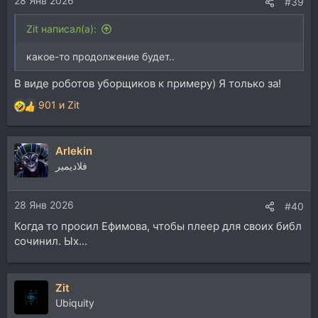
28 Янв 2026
#39
Zit написал(а):
какое-то продолжение будет..
В виде роботов уборщиков к примеру) Я только за!
901
и
Zit
Р
е
а
Arlekin
к
ц
فلاديمير
и
и
28 Янв 2026
:
#40
Когда то просил Ефимова, чтобы плеер для своих библ
сочинил. Ых...
Zit
Ubiquity