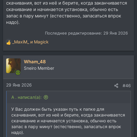
скачивания, вот из неё и берите, когда заканчивается
скачивание и начинается установка, обычно есть
запас в пару минут (естественно, запасаться впрок
надо).
Последнее редактирование:
29 Янв 2026
_MaxiM_
и
Magick
Р
е
а
Wham_48
к
ц
Sneiro Member
и
и
29 Янв 2026
:
#46
A . написал(а):
У Вас должен быть указан путь к папке для
скачивания, вот из неё и берите, когда заканчивается
скачивание и начинается установка, обычно есть
запас в пару минут (естественно, запасаться впрок
надо).