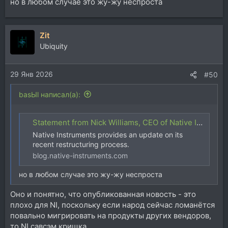
но в любом случае это жу-жу неспроста
Zit
Ubiquity
29 Янв 2026
#50
basЫl написал(а):
Statement from Nick Williams, CEO of Native Instruments | Native Instruments Blog
Native Instruments provides an update on its
recent restructuring process.
blog.native-instruments.com
но в любом случае это жу-жу неспроста
Оно и понятно, что опубликованная новость - это
плохо для NI, поскольку если народ сейчас ломанётся
повально мигрировать на продукты других вендоров,
то NI савсэм крищка..