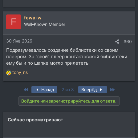
fewa-w
F
Well-Known Member
30 Янв 2026
#60
Подразумевалось создание библиотеки со своим
плеером. За "свой" плеер контактовской библиотеки
ему бы и по шапке могло прилететь.
tony_ns
Р
е
а
First
Last
Назад
2 из 8
Вперёд
к
ц
Войдите или зарегистрируйтесь для ответа.
и
и
:
Сейчас просматривают