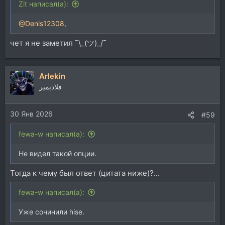
Zit написал(а):
@Denis12308
,
чет я не заметил ¯\_(ツ)_/¯
Arlekin
فلاديمير
30 Янв 2026
#59
fewa-w написал(а):
Не видел такой опции.
Тогда к чему был ответ (цитата ниже)?...
fewa-w написал(а):
Уже сочинили hise.