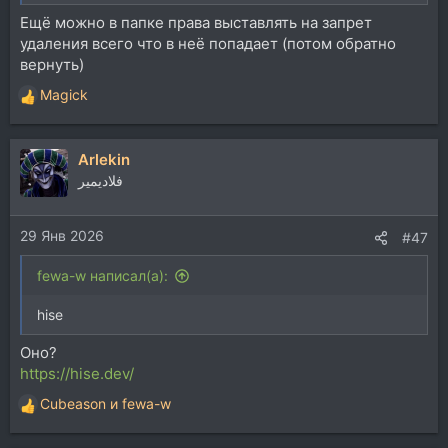
Ещё можно в папке права выставлять на запрет
удаления всего что в неё попадает (потом обратно
вернуть)
Magick
Р
е
а
Arlekin
к
ц
فلاديمير
и
и
29 Янв 2026
:
#47
fewa-w написал(а):
hise
Оно?
https://hise.dev/
Cubeason
и
fewa-w
Р
е