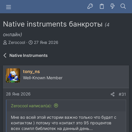
Native instruments банкроты
(4
онлайн)
А
Д
Zerocool
27 Янв 2026
в
а
т
т
Native Instruments
о
а
р
н
т
а
tony_ns
е
ч
Well-Known Member
м
а
ы
л
а
28 Янв 2026
#31
Zerocool написал(а):
Мне во всей этой истории важно только что будет с
контактом ) потому что контакт это 95 процентов
всех сэмпл библиотек на данный день...