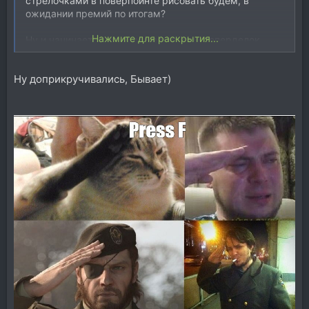
стрелочками в поверпойнте рисовать будем, в
ожидании премий по итогам?
Нажмите для раскрытия...
Ну и начинается прикручивание свистоперделок.
Опять же — джазд бизнессс…
Ну доприкручивались, Бывает)