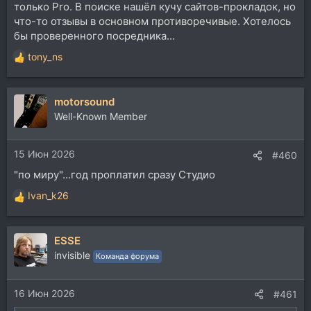
только Pro. В поиске нашёл кучу сайтов-прокладок, но
что-то отзывы в основном противоречивые. Хотелось
бы проверенного посредника...
tony_ns
Р
е
а
motorsound
к
ц
Well-Known Member
и
и
15 Июн 2026
:
#460
"по миру"...год проплатил сразу Студио
Ivan_k26
Р
е
а
ESSE
к
ц
invisible
Команда форума
и
и
16 Июн 2026
:
#461