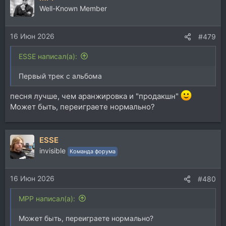
ц
Well-Known Member
и
и
16 Июн 2026
:
#479
ESSE написал(а):
Первый трек с альбома
песня лучше, чем аранжировка и "продакшн"
Может быть, переиграете нормально?
ESSE
invisible
Команда форума
16 Июн 2026
#480
MPP написал(а):
Может быть, переиграете нормально?