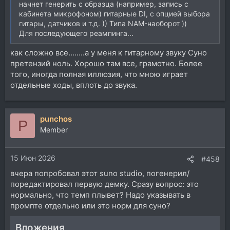
начнет генерить с образца (например, запись с
кабинета микрофоном) гитарные DI, с опцией выбора
гитары, датчиков и т.д. )) Типа NAM-наоборот ))
Для последующего реампинга...
как сложно все........а у меня к гитарному звуку Суно
претензий ноль. Хорошо там все, грамотно. Более
того, иногда полная иллюзия, что мною играет
отдельные ходы, вплоть до звука.
punchos
P
Member
15 Июн 2026
#458
вчера попробовал этот suno studio, погенерил/
поредактировал первую демку. Сразу вопрос: это
нормально, что темп плывет? Надо указывать в
промпте отдельно или это норм для суно?
Вложения