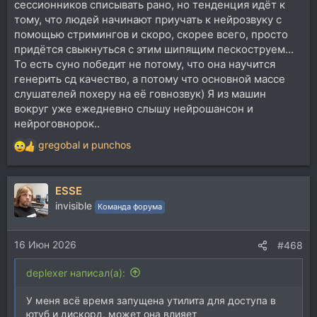
сессионников списывать рано, но тенденция идёт к
тому, что людей начинают приучать к нейрозвуку с
помощью стримингов и скоро, скорее всего, просто
придётся свыкнуться с этим шипящим пескоструем...
То есть суно победит не потому, что она научится
генерить сд качество, а потому что основной массе
слушателей похеру на её говнозвук) Я из машин
вокруг уже ежедневно слышу нейрошансон и
нейроговнорок..
gregobal
и
punchos
Р
е
а
ESSE
к
ц
invisible
Команда форума
и
и
16 Июн 2026
:
#468
deplexer написал(а):
У меня всё время запущена утилита для доступа в
ютуб и дискорд, может она влияет