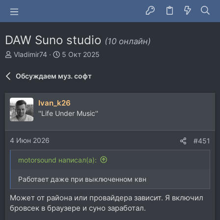
DAW Suno studio
(10 онлайн)
А
Д
Vladimir74
5 Окт 2025
в
а
т
т
Обсуждаем муз. софт
о
а
р
н
т
а
Ivan_k26
е
ч
''Life Under Music''
м
а
ы
л
а
4 Июн 2026
#451
motorsound написал(а):
Работает даже при выключенном квн
Может от района или провайдера зависит. Я включил
бровсек в браузере и суно заработал.