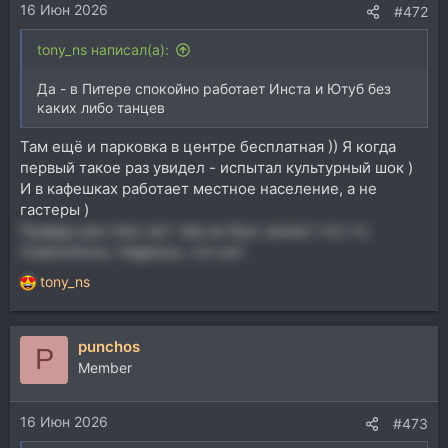
16 Июн 2026
:
#472
tony_ns написал(а):
Да - в Питере спокойно работает Инста и Ютуб без
каких либо танцев
Там ещё и парковка в центре бесплатная )) Я когда
первый такое раз увидел - испытал культурный шок )
И в кафешках работает местное население, а не
гастеры )
Правда уже пять лет там не был, может что-то
поменялось. Надеюсь, что нет
tony_ns
Р
е
а
punchos
к
P
ц
Member
и
и
16 Июн 2026
:
#473