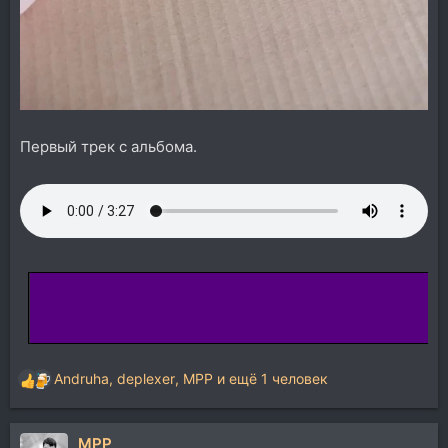
Первый трек с альбома.
Andruha
,
deplexer
,
MPP
и ещё 1 человек
Р
е
а
MPP
к