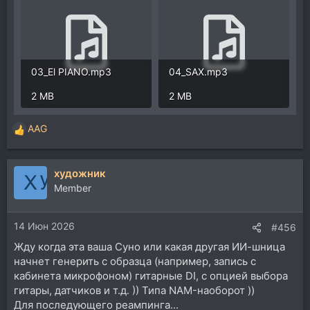
03_El PIANO.mp3
04_SAX.mp3
2 MB
2 MB
AAG
Р
е
а
художник
к
ц
Member
и
и
14 Июн 2026
:
#456
Жду когда эта ваша Суно или какая другая ИИ-шница
начнет генерить с образца (например, запись с
кабинета микрофоном) гитарные DI, с опцией выбора
гитары, датчиков и т.д. )) Типа NAM-наоборот ))
Для последующего реампинга...