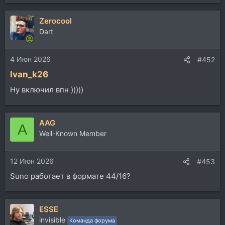
Zerocool
Dart
4 Июн 2026
#452
Ivan_k26
Ну включил впн )))))
AAG
A
Well-Known Member
12 Июн 2026
#453
Suno работает в формате 44/16?
ESSE
invisible
Команда форума