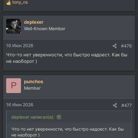
tony_ns
Р
е
а
deplexer
к
ц
Well-Known Member
и
и
16 Июн 2026
:
#476
Что-то нет уверенности, что быстро надоест. Как бы
не наоборот )
punchos
P
Member
16 Июн 2026
#477
deplexer написал(а):
Что-то нет уверенности, что быстро надоест. Как бы
не наоборот )