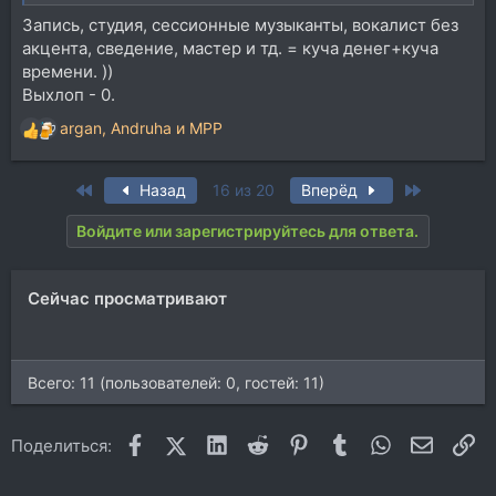
Запись, студия, сессионные музыканты, вокалист без
акцента, сведение, мастер и тд. = куча денег+куча
времени. ))
Выхлоп - 0.
argan
,
Andruha
и
MPP
Р
е
а
First
Last
Назад
16 из 20
Вперёд
к
ц
Войдите или зарегистрируйтесь для ответа.
и
и
:
Сейчас просматривают
Всего: 11 (пользователей: 0, гостей: 11)
Facebook
X (Twitter)
LinkedIn
Reddit
Pinterest
Tumblr
WhatsApp
Электр
Сс
Поделиться: