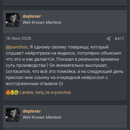
deplexer
Well-Known Member
16 Июн 2026
#471
@punchos
, Я одному своему товарищу, который
слушает нейротреки на яндексе, популярно объяснил
что это и как делается. Показал в реальном времени
суть производства ) Он внимательно выслушал,
согласился, что всё это помойка, а на следующий день
прислал мне ссылку на очередной нейрослоп с
восторженным отзывом )))
Landre
,
tony_ns
и
punchos
Р
е
а
deplexer
к
ц
Well-Known Member
и
и