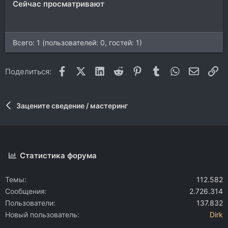
Сейчас просматривают
Всего: 1 (пользователей: 0, гостей: 1)
Facebook
X (Twitter)
LinkedIn
Reddit
Pinterest
Tumblr
WhatsApp
Электр
Сс
Поделиться:
Зацените сведение / мастеринг
Статистика форума
Темы
112.582
Сообщения
2.726.314
Пользователи
137.832
Новый пользователь
Dirk