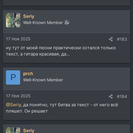
е
а
Seriy
к
ц
Well-Known Member
и
и
17 Ноя 2025
:
#183
ну тут от моей песни практически остался только
текст, а гитара красивая, да...
prch
P
Well-Known Member
17 Ноя 2025
#184
@Seriy
, да понятно, тут битва за текст - от него всё
пляшет. Он решает
Seriy