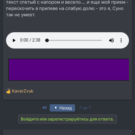
текст спетый с напором и весело.... и еще мой прием -
перескочить в припеве на слабую долю - это я, Суно
так не умеет.
KaverZvuk
Р
е
а
First
Назад
7 из 7
к
ц
Войдите или зарегистрируйтесь для ответа.
и
и
: