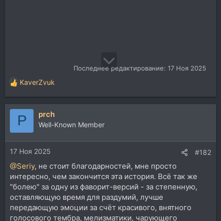
Последнее редактирование:
17 Ноя 2025
KaverZvuk
Р
е
а
prch
к
P
ц
Well-Known Member
и
и
17 Ноя 2025
:
#182
@Seriy
, не стоит благодарностей, мне просто
интересно, чем закончится эта история. Всё так же
"болею" за одну из фаворит-версий - за степенную,
оставляющую время для раздумий, лучше
передающую эмоции за счёт красивого, внятного
голосового тембра, мелизматики, чарующего