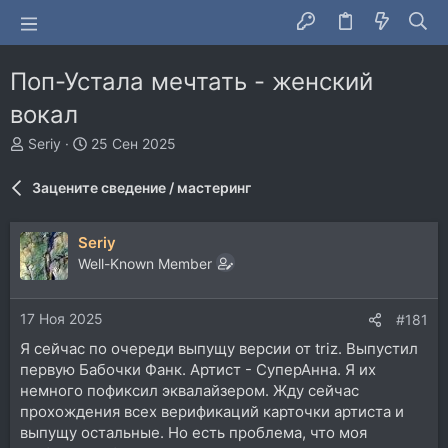
Поп-Устала мечтать - женский
вокал
А
Д
Seriy
25 Сен 2025
в
а
т
т
Зацените сведение / мастеринг
о
а
р
н
т
а
Seriy
е
ч
Well-Known Member
м
а
ы
л
а
17 Ноя 2025
#181
Я сейчас по очереди выпущу версии от triz. Выпустил
первую Бабочки Фанк. Артист - СуперАнна. Я их
немного пофиксил эквалайзером. Жду сейчас
прохождения всех верификаций карточки артиста и
выпущу остальные. Но есть проблема, что моя