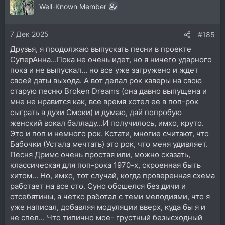
Well-Known Member
7 Дек 2025
#185
Друзья, я продолжаю выпускать песни в проекте
СуперАнна...Пока не очень идет, но я ничего ударного
пока и не выпускал... но все уже загружено и ждет
своей даты выхода. А вот делал рок каверы на свою
старую песню Broken Dreams (она давно выпущена и
мне не нравится как, все время хотел ее в поп-рок
сыграть в духи Смоки) и думаю, дай попробую
женский вокал балладу...И получилось, имхо, круто.
Это и поп и немного рок. Кстати, многие считают, что
Бабочки (Устала мечтать) это рок, что меня удивляет.
Песня Дримс очень простая или, можно сказать,
классическая для поп-рока 1970-х, скроенная быть
хитом... Но, имхо, тот случай, когда проверенная схема
работает на все сто. Суно обошелся без дичи и
отсебятины, а четко работал с теми мелодиями, что я
уже написал, добавляя модуляции вверх, куда бы я и
не спел... Что типично мое- грустный безысходный