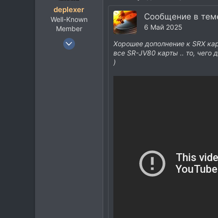
44
deplexer
Воронеж Vai Sity
Сообщение в теме
Well-Known
6 Май 2025
Member
9 Янв 2012
Хорошее дополнение к SRX кар
12.022
все SR-JV80 карты .. то, чего 
)
8.938
113