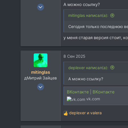
А можно ссылку?
9 Янв 2012
12.022
mitinglas написал(а):
8.938
Сегодня только последнюю вер
113
у меня старая версия стоит, 
8 Сен 2025
deplexer написал(а):
mitinglas
дМитрий Зайцев
А можно ссылку?
19 Ноя 2004
ВКонтакте | ВКонтакте
5.438
vk.com
5.718
113
deplexer
и
valera
55
Р
е
мАсква и ея акрестнасти
а