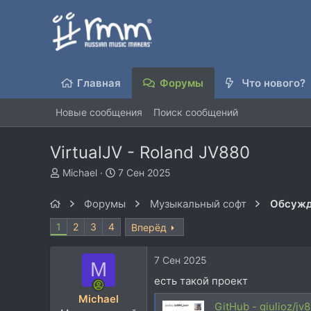
Главная
Форумы
Что нового?
Новые сообщения
Поиск сообщений
VirtualJV - Roland JV880
А
Д
Michael
7 Сен 2025
в
а
т
т
Форумы
Музыкальный софт
Обсужд
о
а
р
н
1
2
3
4
Вперёд
т
а
е
ч
7 Сен 2025
м
а
M
ы
л
есть такой проект
а
Michael
GitHub - giulioz/jv