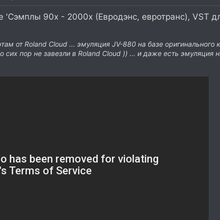
 'Сэмплы 90х - 2000х (Евродэнс, евротранс), VST дл
там от Roland Cloud ... эмуляция JV-880 на базе оригинального
до сих пор не завезли в Roland Cloud )) ... и даже есть эмуляци