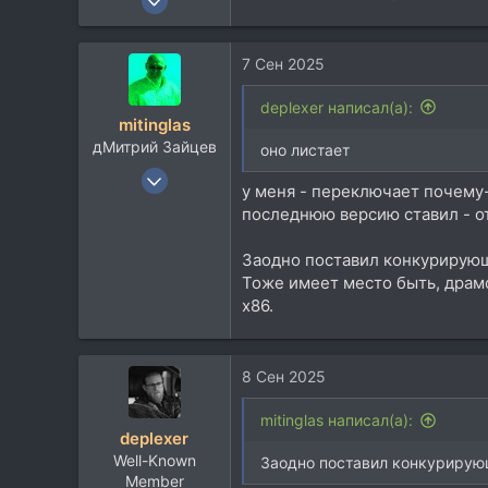
12.022
8.938
7 Сен 2025
113
deplexer написал(а):
mitinglas
дМитрий Зайцев
оно листает
19 Ноя 2004
у меня - переключает почему
5.438
последнюю версию ставил - от 
5.718
113
Заодно поставил конкурирующ
Тоже имеет место быть, драмсы
55
х86.
мАсква и ея акрестнасти
mitinglas.livejournal.com
8 Сен 2025
mitinglas написал(а):
deplexer
Well-Known
Заодно поставил конкурирующ
Member