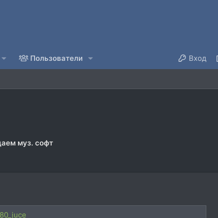
Пользователи
Вход
аем муз. софт
880_juce