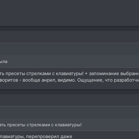
была
ть пресеты стрелками с клавиатуры! + запоминание выбранн
воритов - вообще анрил, видимо. Ощущение, что разработч
ать пресеты стрелками с клавиатуры!
клавиатуры, перепроверил даже