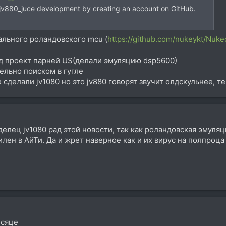
z/jv880_juce development by creating an account on GitHub.
ального роландовского mcu (
https://github.com/nukeykt/Nuk
айд проект парней US(делали эмуляцию dsp5600)
ельно поиском в гугле
сделали jv1080 но это jv880 говорят звучит олдскульнее, те
делец jv1080 рад этой новости, так как роландовская эмуляц
илен в АйТи. Да и жрет наверное как и их вирус на полпроца
есяце