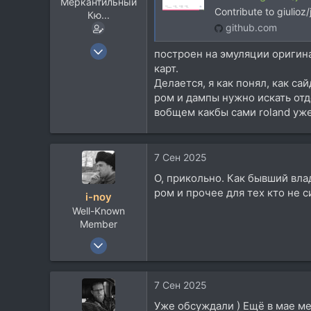
Меркантильный
Contribute to giulio
Кю...
github.com
14 Янв 2005
построен на эмуляции оригин
1.300
карт.
Делается, я как понял, как с
979
ром и дампы нужно искать отд
113
вобщем какбы сами roland уже 
46
Alma-Ata
Посетить сайт
7 Сен 2025
О, прикольно. Как бывший вла
ром и прочее для тех кто не с
i-noy
Well-Known
Member
2 Дек 2011
1.224
590
7 Сен 2025
113
Уже обсуждали ) Ещё в мае м