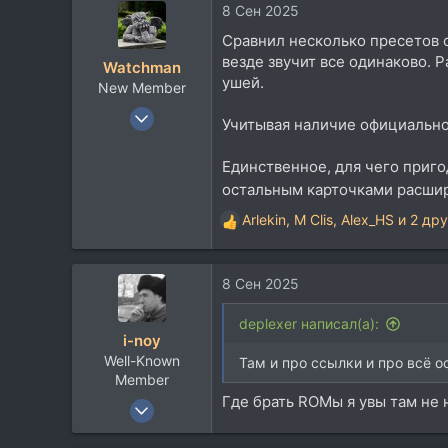
mitinglas.livejournal.com
8 Сен 2025
к
ц
Сравнил несколько пресетов с 
и
везде звучит все одинаково. 
Watchman
и
ушей.
New Member
:
2 Фев 2024
Учитывая наличие официально
24
24
Единственное, для чего приго
остальным карточками расшире
3
Arlekin
,
M Clis
,
Alex_HS
и 2 дру
Р
е
а
8 Сен 2025
к
ц
и
deplexer написал(а):
i-noy
и
Well-Known
:
Там и про ссылки и про всё о
Member
Где брать ROMы я увы там не 
2 Дек 2011
1.224