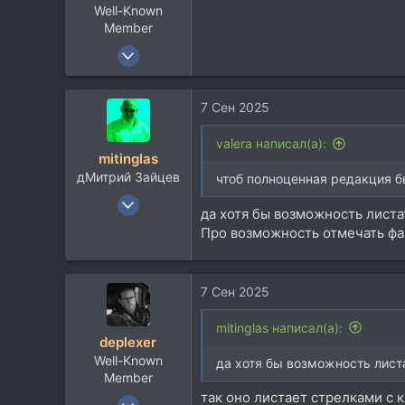
Well-Known
Member
17 Янв 2004
595
322
7 Сен 2025
63
55
valera написал(а):
mitinglas
Г.Ростов-на-Дону
дМитрий Зайцев
чтоб полноценная редакция 
Посетить сайт
19 Ноя 2004
да хотя бы возможность листа
5.438
Про возможность отмечать фа
5.718
113
7 Сен 2025
55
мАсква и ея акрестнасти
mitinglas написал(а):
mitinglas.livejournal.com
deplexer
Well-Known
да хотя бы возможность лист
Member
так оно листает стрелками с 
9 Янв 2012