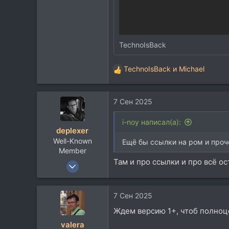
TechnoIsBack
TechnoIsBack
и
Michael
Р
е
а
7 Сен 2025
к
ц
и
i-noy написал(а):
deplexer
и
Well-Known
:
Ещё бы ссылки на ром и проче
Member
Там и про ссылки и про всё о
9 Янв 2012
12.022
8.938
7 Сен 2025
113
Ждем версию 1+, чтоб полноце
valera