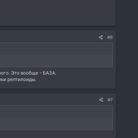
#6
ого. Это вообще - БАЗА.
ики рептилоиды.
#7