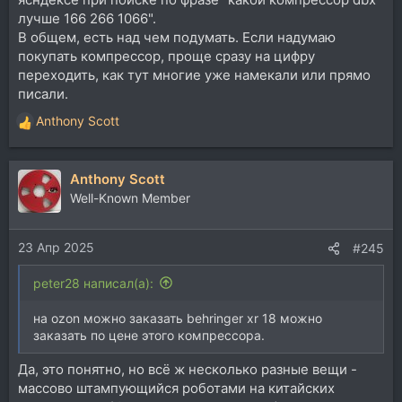
лучше 166 266 1066".
В общем, есть над чем подумать. Если надумаю
покупать компрессор, проще сразу на цифру
переходить, как тут многие уже намекали или прямо
писали.
Anthony Scott
Р
е
а
Anthony Scott
к
ц
Well-Known Member
и
и
23 Апр 2025
:
#245
peter28 написал(а):
на ozon можно заказать behringer xr 18 можно
заказать по цене этого компрессора.
Да, это понятно, но всё ж несколько разные вещи -
массово штампующийся роботами на китайских