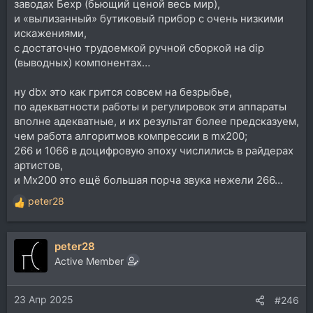
заводах Бехр (бьющий ценой весь мир),
и «вылизанный» бутиковый прибор с очень низкими
искажениями,
с достаточно трудоемкой ручной сборкой на dip
(выводных) компонентах…
ну dbx это как грится совсем на безрыбье,
по адекватности работы и регулировок эти аппараты
вполне адекватные, и их результат более предсказуем,
чем работа алгоритмов компрессии в mx200;
266 и 1066 в доцифровую эпоху числились в райдерах
артистов,
и Mx200 это ещё большая порча звука нежели 266…
peter28
Р
е
а
peter28
к
ц
Active Member
и
и
23 Апр 2025
:
#246