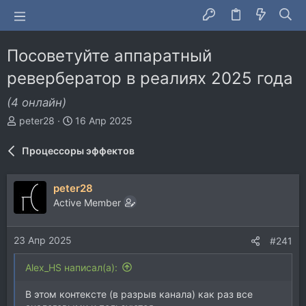
Посоветуйте аппаратный
ревербератор в реалиях 2025 года
(4 онлайн)
А
Д
peter28
16 Апр 2025
в
а
т
т
Процессоры эффектов
о
а
р
н
т
а
peter28
е
ч
Active Member
м
а
ы
л
а
23 Апр 2025
#241
Alex_HS написал(а):
В этом контексте (в разрыв канала) как раз все