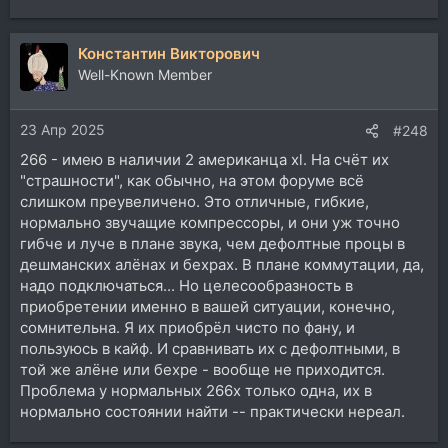
е
а
Константин Викторович
к
ц
Well-Known Member
и
и
23 Апр 2025
:
#248
266 - имею в наличии 2 американца xl. На счёт их
"страшности", как обычно, на этом форуме всё
слишком преувеличено. Это отличные, гибкие,
нормально звучащие компрессоры, и они уж точно
гибче и луче в плане звука, чем дефолтные процы в
дешманских алёнах и бехрах. В плане коммутации, да,
надо подключаться... Но целесообразность в
приобретении именно в вашей ситуации, конечно,
сомнительна. Я их приобрёл чисто по фану, и
пользуюсь в кайф. И сравнивать их с дефолтными, в
той же алёне или бехре - вообще не приходится.
Проблема у нормальных 266х только одна, их в
нормально состоянии найти -- практически нереал.