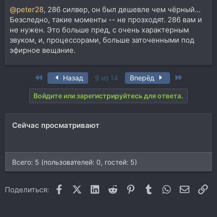
@peter28
, 286 силвер, он был дешевле чем чёрный...
Безследно, такие моменты -- не прозходят. 286 вам и
не нужен. Это больше пред, с очень характерным
звуком, и, процессорами, больше заточенными под
эфирное вещание.
First
Last
Назад
9 из 14
Вперёд
Войдите или зарегистрируйтесь для ответа.
Сейчас просматривают
Всего: 5 (пользователей: 0, гостей: 5)
Facebook
X (Twitter)
LinkedIn
Reddit
Pinterest
Tumblr
WhatsApp
Электр
Сс
Поделиться: