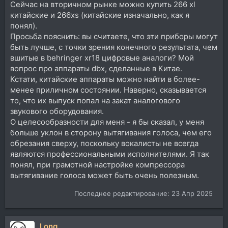
Сейчас на вторичном рынке можно купить 266 xl
пользуюсь в кайф. И сравнивать их с дефолтными, в
китайские и 266xs (китайские изначально, как я
той же алёне или бехре - вообще не приходится.
Проблема у нормальных 266х только одна, их в
понял).
нормально состоянии найти -- практически нереал.
Просьба пояснить: вы считаете, что эти приборы могут
быть лучше, с точки зрения конечного результата, чем
вшитые в behringer xr18 цифровые аналоги? Мой
вопрос про аппараты dbx, сделанные в Китае.
Кстати, китайские аппараты можно найти в более-
менее приличном состоянии. Наверно, сказывается
то, что их выпуск попал на закат аналогового
звукового оборудования.
О целесообразности для меня - я бы сказал, у меня
больше уклон в сторону вытягивания голоса, чем его
обрезания сверху, поскольку вокалисты не всегда
являются профессиональными исполнителями. Я так
понял, при грамотной настройке компрессора
вытягивание голоса может быть очень полезным.
Последнее редактирование:
23 Апр 2025
Long