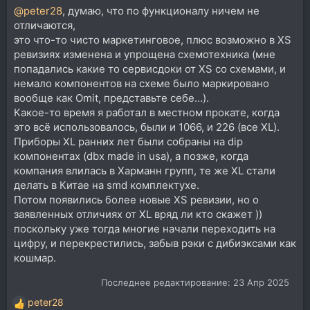
@peter28
, думаю, что по функционалу ничем не
отличаются,
это что-то чисто маркетинговое, плюс возможно в XS
ревизиях изменена и упрощена схемотехника (мне
попадались какие то сервисдоки от XS со схемами, и
немало компонентов на схеме было маркировано
вообще как Omit, представьте себе…).
Какое-то время я работал в местном прокате, когда
это всё использовалось, были и 1066, и 226 (все XL).
Приборы XL ранних лет были собраны на dip
компонентах (dbx made in usa), а позже, когда
компания влилась в Харманн групп, те же XL стали
делать в Китае на smd комплектухе.
Потом появились более новые XS ревизии, но о
заявленных отличиях от XL вряд ли кто скажет ))
поскольку уже тогда многие начали переходить на
цифру, и перекрестились, забыв рэки с дибиэксами как
кошмар.
Последнее редактирование:
23 Апр 2025
peter28
Р