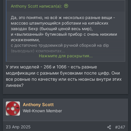
Anthony Scott написал(а):
Да, это понятно, но всё ж несколько разные вещи -
массово штампующийся роботами на китайских
заводах Бехр (бьющий ценой весь мир),
и «вылизанный» бутиковый прибор с очень низкими
искажениями,
с достаточно трудоемкой ручной сборкой на dip
(выводных) компонентах…
Нажмите для раскрытия...
ну dbx это как грится совсем на безрыбье,
У этих моделей - 266 и 1066 - есть разные
по адекватности работы и регулировок эти аппараты
модификации с разными буковками после цифр. Они
вполне адекватные, и их результат более
предсказуем, чем работа алгоритмов компрессии в
все ровные по качеству или есть нюансы внутри этих
mx200;
линеек?
266 и 1066 в доцифровую эпоху числились в
райдерах артистов,
и Mx200 это ещё большая порча звука нежели 266…
Anthony Scott
Well-Known Member
23 Апр 2025
#247