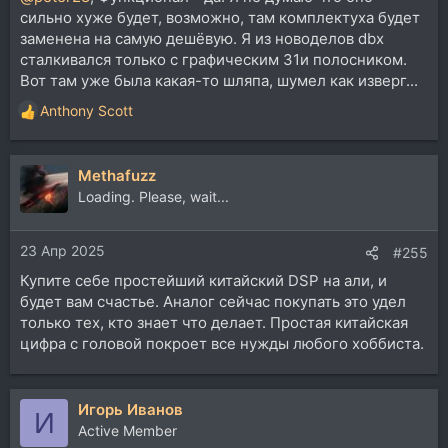
сильно хуже будет, возможно, там комплектуха будет
заменена на самую дешёвую. Я из новоделов dbx
сталкивался только с графическим 31и полосником.
Вот там уже была какая-то шляпа, шумел как изверг...
Anthony Scott
Р
е
а
Methafuzz
к
ц
Loading. Please, wait...
и
и
23 Апр 2025
:
#255
Купите себе простейший китайский DSP на али, и
будет вам счастье. Аналог сейчас покупать это удел
только тех, кто знает что делает. Простая китайская
цифра с головой покроет все нужды любого хоббиста.
Игорь Иванов
И
Active Member