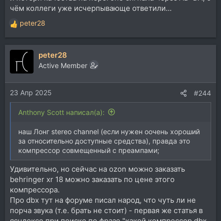
чём коллеги уже исчерпывающе ответили...
peter28
Р
е
а
peter28
к
ц
Active Member
и
и
23 Апр 2025
:
#244
Anthony Scott написал(а):
наш Лонг stereo channel (если нужен оочень хороший
за относительно доступные средства), правда это
компрессор совмещенный с преампами;
Удивительно, но сейчас на ozon можно заказать
behringer xr 18 можно заказать по цене этого
компрессора.
Про dbx тут на форуме писал народ, что чуть ли не
порча звука (т.е. брать не стоит) - первая же статья в
ясндексе при поиске по фразе "какой компрессор dbx