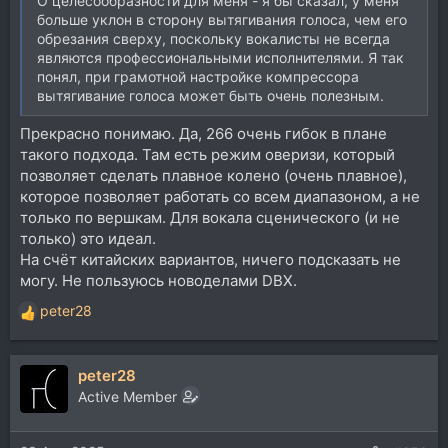
О целесообразности для меня - я бы сказал, у меня
больше уклон в сторону вытягивания голоса, чем его
обрезания сверху, поскольку вокалисты не всегда
являются профессиональными исполнителями. Я так
понял, при грамотной настройке компрессора
вытягивание голоса может быть очень полезным.
Прекрасно понимаю. Да, 266 очень гибок в плане
такого подхода. Там есть режим оверизи, который
позволяет сделать плавное колено (очень плавное),
которое позволяет работать со всем диапазоном, а не
только по вершкам. Для вокала сценического (и не
только) это идеал.
На счёт китайских вариантов, ничего подсказать не
могу. Не пользуюсь новоделами DBX.
peter28
Р
е
а
peter28
к
ц
Active Member
и
и