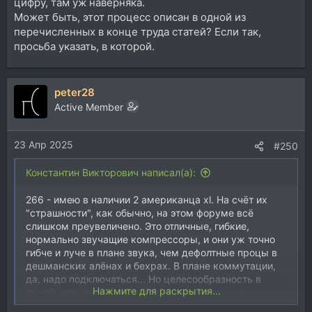
цифру, там уж наверняка.
Может быть, этот процесс описан в одной из
перечисленных в конце труда статей? Если так,
просьба указать, в которой.
peter28
Active Member
23 Апр 2025
#250
Константин Викторович написал(а):
266 - имею в наличии 2 американца xl. На счёт их
"страшности", как обычно, на этом форуме всё
слишком преувеличено. Это отличные, гибкие,
нормально звучащие компрессоры, и они уж точно
гибче и луче в плане звука, чем дефолтные процы в
дешманских алёнах и бехрах. В плане коммутации,
да, надо подключаться... Но целесообразность в
Нажмите для раскрытия...
приобретении именно в вашей ситуации, конечно,
сомнительна. Я их приобрёл чисто по фану, и