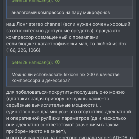
peter28 написал(а):
аналоговый компрессор на пару микрофонов
наш Лонг stereo channel (если нужен оочень хороший
за относительно доступные средства), правда это
компрессор совмещенный с преампами;
если бюджет катастрофически мал, то любой из dbx
(166, 226, 1066).
peter28 написал(а):
Можно ли использовать lexicon mx 200 в качестве
компрессора и де-эссера?
для побаловаться-покрутить-послушать оно можно
(для таких задач прибору не нужны какие-то
серьёзные вычислительные мощности)...
единственные два минуса- это отсутствие адекватной
и оперативной рулёжки параметров (да и насколько
они адекватно соответствуют значениям в таком
приборе- никто не знает),
и потери качества на перегоне сигнала через AD-DA, о