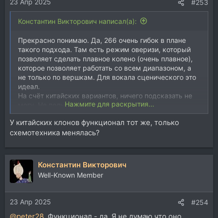
23 Апр 2025
:
#253
Константин Викторович написал(а):
Прекрасно понимаю. Да, 266 очень гибок в плане
такого подхода. Там есть режим оверизи, который
позволяет сделать плавное колено (очень плавное),
которое позволяет работать со всем диапазоном, а
не только по вершкам. Для вокала сценического это
идеал.
На счёт китайских вариантов, ничего подсказать не
Нажмите для раскрытия...
могу. Не пользуюсь новоделами DBX.
У китайских клонов функционал тот же, только
схемотехника менялась?
Константин Викторович
Well-Known Member
23 Апр 2025
#254
@peter28
, Функционал - да. Я не думаю что оно