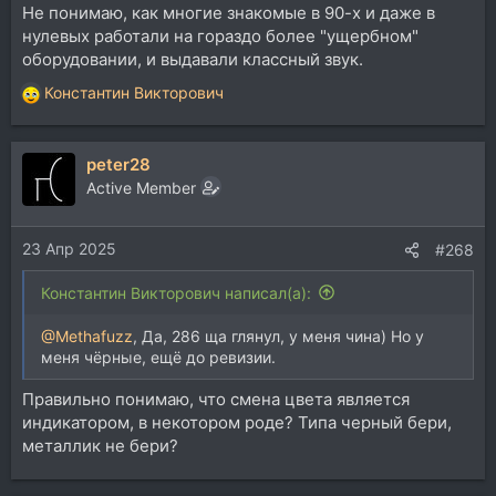
Не понимаю, как многие знакомые в 90-х и даже в
нулевых работали на гораздо более "ущербном"
оборудовании, и выдавали классный звук.
Константин Викторович
Р
е
а
peter28
к
ц
Active Member
и
и
23 Апр 2025
:
#268
Константин Викторович написал(а):
@Methafuzz
, Да, 286 ща глянул, у меня чина) Но у
меня чёрные, ещё до ревизии.
Правильно понимаю, что смена цвета является
индикатором, в некотором роде? Типа черный бери,
металлик не бери?