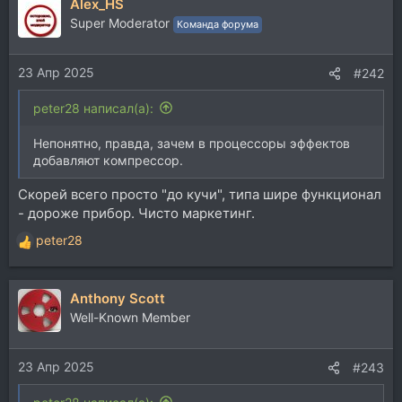
Alex_HS
Super Moderator
Команда форума
23 Апр 2025
#242
peter28 написал(а):
Непонятно, правда, зачем в процессоры эффектов
добавляют компрессор.
Скорей всего просто "до кучи", типа шире функционал
- дороже прибор. Чисто маркетинг.
peter28
Р
е
а
Anthony Scott
к
ц
Well-Known Member
и
и
23 Апр 2025
:
#243