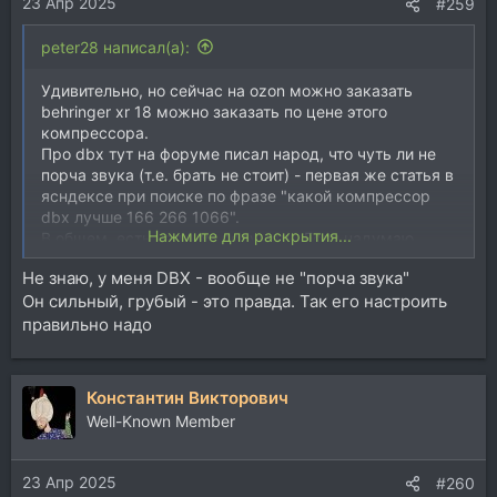
23 Апр 2025
#259
peter28 написал(а):
Удивительно, но сейчас на ozon можно заказать
behringer xr 18 можно заказать по цене этого
компрессора.
Про dbx тут на форуме писал народ, что чуть ли не
порча звука (т.е. брать не стоит) - первая же статья в
ясндексе при поиске по фразе "какой компрессор
dbx лучше 166 266 1066".
Нажмите для раскрытия...
В общем, есть над чем подумать. Если надумаю
покупать компрессор, проще сразу на цифру
Не знаю, у меня DBX - вообще не "порча звука"
переходить, как тут многие уже намекали или прямо
Он сильный, грубый - это правда. Так его настроить
писали.
правильно надо
Константин Викторович
Well-Known Member
23 Апр 2025
#260