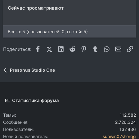
:
Сейчас просматривают
Всего: 5 (пользователей: 0, гостей: 5)
Facebook
X (Twitter)
LinkedIn
Reddit
Pinterest
Tumblr
WhatsApp
Электр
Сс
Поделиться:
Presonus Studio One
Статистика форума
Темы
112.582
Сообщения
2.726.324
Пользователи
137.836
Новый пользователь
sunwin07shorgg