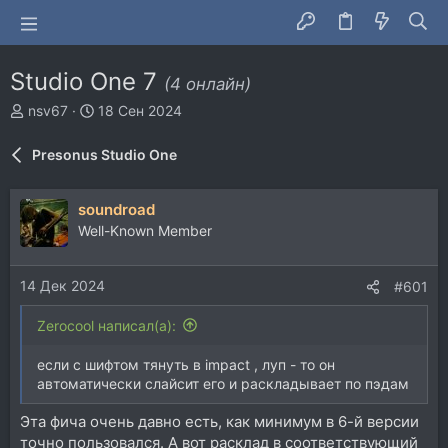
Studio One 7
(4 онлайн)
А
Д
nsv67
18 Сен 2024
в
а
т
т
Presonus Studio One
о
а
р
н
т
а
soundroad
е
ч
Well-Known Member
м
а
ы
л
а
14 Дек 2024
#601
Zerocool написал(а):
если с шифтом тянуть в impact , луп - то он
автоматически слайсит его и раскладывает по пэдам
Эта фича очень давно есть, как минимум в 6-й версии
точно пользовался. А вот расклад в соответствующий