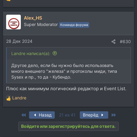
Р
е
а
Alex_HS
к
ц
Super Moderator
Команда форума
и
и
28 Дек 2024
:
#630
Landre написал(а):
Другое дело, если бы нужно было использовать
много внешнего "железа" и протоколы миди, типа
Sysex и пр., то да - Кубендо.
Плюс как минимум логический редактор и Event List.
Landre
Р
е
а
First
Last
Назад
21 из 41
Вперёд
к
ц
Войдите или зарегистрируйтесь для ответа.
и
и