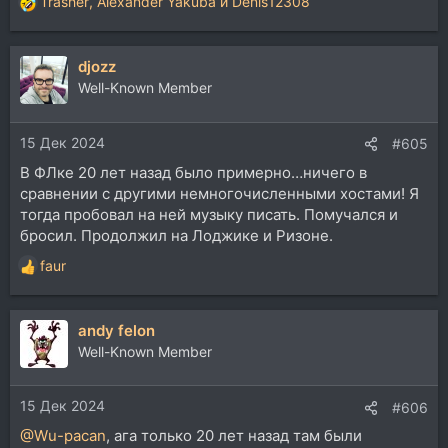
Trasher
,
Alexander Yakuba
и
Denis12308
Р
е
а
djozz
к
ц
Well-Known Member
и
и
15 Дек 2024
:
#605
В ФЛке 20 лет назад было примерно…ничего в
сравнении с другими немногочисленными хостами! Я
тогда пробовал на ней музыку писать. Помучался и
бросил. Продолжил на Лоджике и Ризоне.
faur
Р
е
а
andy felon
к
ц
Well-Known Member
и
и
15 Дек 2024
:
#606
@Wu-pacan
, ага только 20 лет назад там были