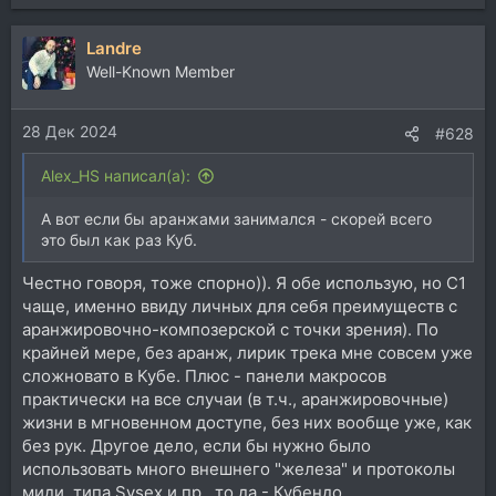
е
а
Landre
к
ц
Well-Known Member
и
и
28 Дек 2024
:
#628
Alex_HS написал(а):
А вот если бы аранжами занимался - скорей всего
это был как раз Куб.
Честно говоря, тоже спорно)). Я обе использую, но С1
чаще, именно ввиду личных для себя преимуществ с
аранжировочно-композерской с точки зрения). По
крайней мере, без аранж, лирик трека мне совсем уже
сложновато в Кубе. Плюс - панели макросов
практически на все случаи (в т.ч., аранжировочные)
жизни в мгновенном доступе, без них вообще уже, как
без рук. Другое дело, если бы нужно было
использовать много внешнего "железа" и протоколы
миди, типа Sysex и пр., то да - Кубендо.