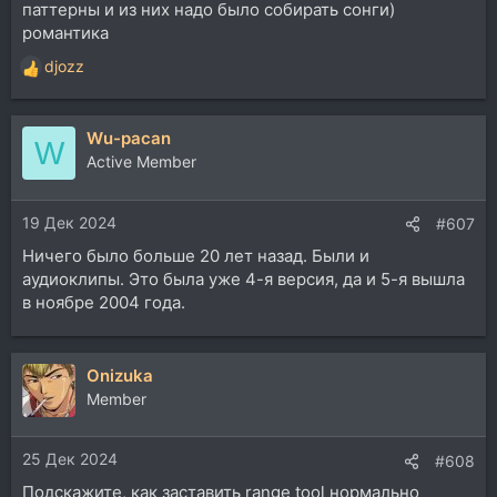
паттерны и из них надо было собирать сонги)
романтика
djozz
Р
е
а
Wu-pacan
к
W
ц
Active Member
и
и
19 Дек 2024
:
#607
Ничего было больше 20 лет назад. Были и
аудиоклипы. Это была уже 4-я версия, да и 5-я вышла
в ноябре 2004 года.
Onizuka
Member
25 Дек 2024
#608
Подскажите, как заставить range tool нормально