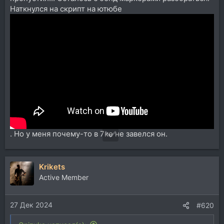
Наткнулся на скрипт на ютюбе
. Но у меня почему-то в 7ке не завелся он.
Krikets
Active Member
27 Дек 2024
#620