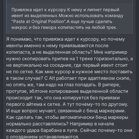
Привязка идет к курсору.К нему и липнет первый
ивент из выделенных.Можно использовать команду
"Paste at Original Position".А еще лучше сделать
макрос и без гемора копипастить на любой трек.
Я понимаю, что привязка идет к курсору, но почему
ивенты именно к нему привязываются после
копипаста, а не выделенная область? Мне например
нужно скопировать припев на 1 треке горизонтально, а
не вертикально на соседние, где первый ивент стоит
не по сетке. Как мне курсор в нужное место поставить
в таком случае? С Alt работает при адаптивном снэпе,
но опять же, там надо на глаз попадать. В рипере,
протулзе, эблтоне копирование выделенной области
происходит так, что она копируется без привязки
первого айтема к сетке. А тут почему-то по другому.
И еще вопрос мучает, связанный с бенд маркерами.
Как сделать так, чтобы автоматически бенд маркеры
нормально расставлялись? Например в начале
каждого удара барабана в лупе. Сейчас почему-то они
с опозданием устанавливаются.