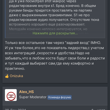
Да я уже посмотрел этот макрос через
редактирование внутри s1. Бред конечно. В общем
руками бенды придется проставлять на партиях
даже с выраженными транзиентами. S1 не про
редактирование аудио получается. Отсутствие тюна
встроенного хорошего еще разочаровывает.
Мелодайн конечно неплохо интегрируется, но
Нажмите для раскрытия...
вариаудио+варпу кубовскому проигрывает по
качеству и удобству. Вот бы такое разрабы завезли,
Только все остальное там через "задний вход" IMHO.
то цены бы не было. Просто для аранжей s1 самое
И уж тем более,это не показатель лидерства,с учетом
оно, но нюансы вот такие немного разочаровывают.
всех интеграций ,скорости и удобства.Надо не
забывать,что в любом хосте будут свои боли и радости
и тут каждый выбирает сам,где ему комфортно и
практично.
Onizuka
Р
е
а
Alex_HS
к
ц
Super Moderator
Команда форума
и
и