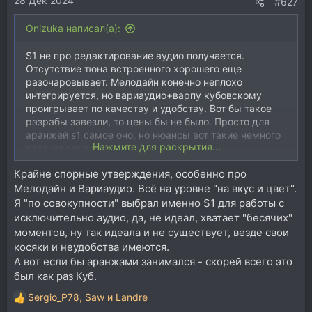
28 Дек 2024
:
#627
Onizuka написал(а):
S1 не про редактирование аудио получается.
Отсутствие тюна встроенного хорошего еще
разочаровывает. Мелодайн конечно неплохо
интегрируется, но вариаудио+варпу кубовскому
проигрывает по качеству и удобству. Вот бы такое
разрабы завезли, то цены бы не было. Просто для
аранжей s1 самое оно, но нюансы вот такие немного
Нажмите для раскрытия...
разочаровывают.
Крайне спорные утверждения, особенно про
Мелодайн и Вариаудио. Всё на уровне "на вкус и цвет".
Я "по совокупности" выбрал именно S1 для работы с
исключительно аудио, да, не идеал, хватает "бесячих"
моментов, ну так идеала и не существует, везде свои
косяки и неудобства имеются.
А вот если бы аранжами занимался - скорей всего это
был как раз Куб.
Sergio_P78
,
Saw
и
Landre
Р