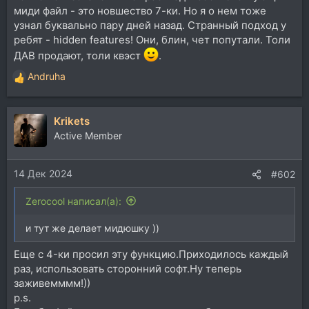
миди файл - это новшество 7-ки. Но я о нем тоже
узнал буквально пару дней назад. Странный подход у
ребят - hidden features! Они, блин, чет попутали. Толи
ДАВ продают, толи квэст
.
Andruha
Р
е
а
Krikets
к
ц
Active Member
и
и
14 Дек 2024
:
#602
Zerocool написал(а):
и тут же делает мидюшку ))
Еще c 4-ки просил эту функцию.Приходилось каждый
раз, использовать сторонний софт.Ну теперь
заживемммм!))
p.s.