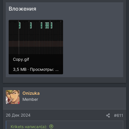
Вложения
Copy.gif
3,5 MB · Просмотры: 202
Onizuka
Member
26 Дек 2024
#611
Krikets написал(а):