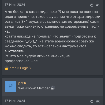
17 Июн 2024
#5
А че бочка то какая жиденькая?) мне пока не понятна
идея в принципе, такое ощущение что от аранжировки
остались 3-4 звука, а остальное замьютировано) сами
звуки тоже какие-то странные, не современные чтоли
хз..
кстати никогда не понимал что значит «подготовка к
сведению»¯\_(ツ)_/¯ на этапе аранжировки сразу же
можно сводить, то есть балансы инструментов
выставлять
PS это мое сугубо личное мнение, не
профессиональное
prch
и
LogicS
Р
е
а
prch
к
P
ц
Well-Known Member
и
и
17 Июн 2024
:
#6