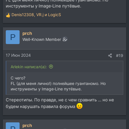
инструменты у Image‑Line путёвые.
Denis12308
,
VR.j
и
LogicS
Р
е
а
prch
к
P
ц
Well-Known Member
и
и
17 Июн 2024
:
#19
Arlekin написал(а):
С чего?
FL (для меня лично!) полнейшее гуантаномо. Но
инструменты у Image‑Line путёвые.
Стереотипы. По правде, не с чем сравнить ... но не
будем нарушать правила форума
prch