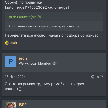
Сорян)) по привычке
[automerge]1718623692[/automerge]
prch написал(а):
Для меня чем больше критики, тем лучше)
Переделать все нужно)) начать с подбора бочка-бас)
prch
Р
е
а
prch
к
P
ц
Well-Known Member
и
и
17 Июн 2024
:
#27
Это когда
ремастер,
тьфу ремейк, лет через ...
надцать)).
ISEE