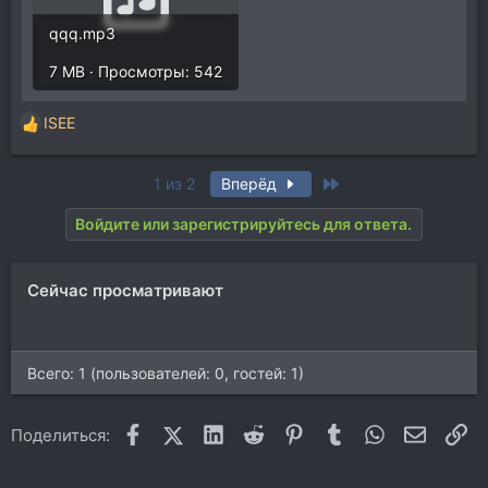
qqq.mp3
7 MB · Просмотры: 542
ISEE
Р
е
а
Last
1 из 2
Вперёд
к
ц
Войдите или зарегистрируйтесь для ответа.
и
и
:
Сейчас просматривают
Всего: 1 (пользователей: 0, гостей: 1)
Facebook
X (Twitter)
LinkedIn
Reddit
Pinterest
Tumblr
WhatsApp
Электр
Сс
Поделиться: