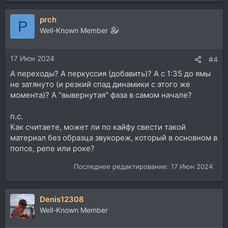
е
а
prch
к
P
ц
Well-Known Member
и
и
17 Июн 2024
:
#4
А переходы? А перкуссия (добавить)? А с 1:35 до ямы
не затянуто (и резкий спад динамики с этого же
момента)? А "вывернутая" фаза в самом начале?
п.с.
Как считаете, может ли по кайфу свести такой
материал без образца звукореж, который в основном в
попсе, репе или роке?
Последнее редактирование:
17 Июн 2024
Denis12308
Well-Known Member