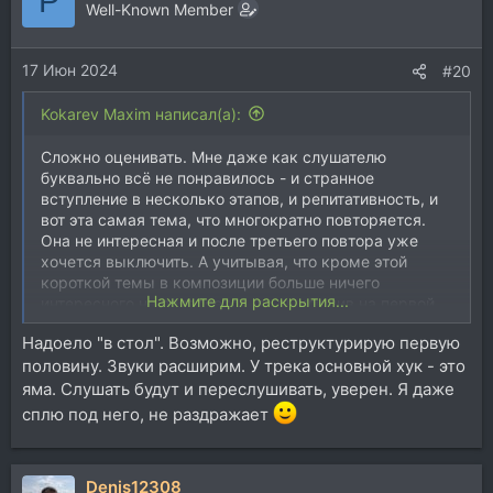
P
Well-Known Member
17 Июн 2024
#20
Kokarev Maxim написал(а):
Сложно оценивать. Мне даже как слушателю
буквально всё не понравилось - и странное
вступление в несколько этапов, и репитативность, и
вот эта самая тема, что многократно повторяется.
Она не интересная и после третьего повтора уже
хочется выключить. А учитывая, что кроме этой
короткой темы в композиции больше ничего
Нажмите для раскрытия...
интересного не появляется, то выключив на первой
трети я ничего особо не потеряю. Вдобавок, звуки
Надоело "в стол". Возможно, реструктурирую первую
тонкие и узкие в стерео.
половину. Звуки расширим. У трека основной хук - это
Имхо, отложить бы до лучших времён, пока не
появятся музыкальные идеи, которые смогут
яма. Слушать будут и переслушивать, уверен. Я даже
оживить композицию. Я сам подобные идеи сразу
сплю под него, не раздражает
удаляю, не развивая. Сведение и мастеринг сейчас -
трата времени впустую.
Denis12308
Видео с крабом выше это хороший референс.