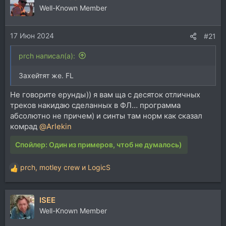
Well-Known Member
Допилить до такого состояния и тогда уже можно
поднимать вопрос сведения и мастеринга.
17 Июн 2024
#21
prch написал(а):
Захейтят же. FL
Не говорите ерунды)) я вам ща с десяток отличных
треков накидаю сделанных в ФЛ… программа
абсолютно не причем) и синты там норм как сказал
комрад
@Arlekin
Спойлер:
Один из примеров, чтоб не думалось)
prch
,
motley crew
и
LogicS
Р
е
а
ISEE
к
ц
Well-Known Member
и