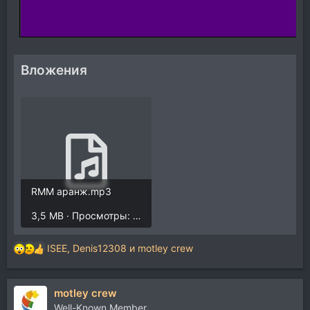
Вложения
RMM аранж.mp3
3,5 MB · Просмотры: 1.570
ISEE
,
Denis12308
и
motley crew
Р
е
а
motley crew
к
ц
Well-Known Member