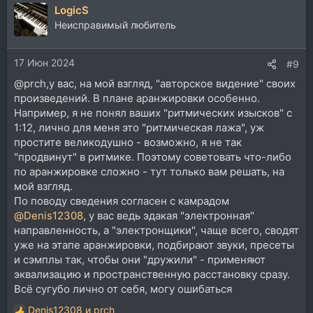
LogicS
Неисправимый любитель
17 Июн 2024
#9
@prch,у вас, на мой взгляд, "авторское видение" своих
произведений. В плане аранжировки особенно.
Например, я не понял ваших "ритмических изысков" с
1:12, лично для меня это "ритмическая лажа", уж
простите великодушно - возможно, я не так
"продвинут" в ритмике. Поэтому советовать что-либо
по аранжировке сложно - тут только вам решать, на
мой взгляд.
По поводу сведения согласен с камрадом
@Denis12308
, у вас ведь эдакая "электронная"
направленность, а "электронщики", чаще всего, сводят
уже на этапе аранжировки, подбирают звуки, пресеты
и сэмплы так, чтобы они "дружили" - применяют
эквализацию и пространственную расстановку сразу.
Всё сугубо лично от себя, могу ошибаться
Denis12308
и
prch