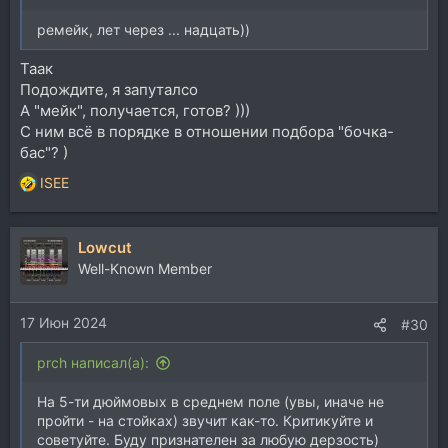
ремейк, лет через ... надцать))
Таак
Подождите, я запуталсо
А "мейк", получается, готов? )))
С ним всё в порядке в отношении подбора "бочка-
бас"? )
ISEE
Р
е
а
Lowcut
к
ц
Well-Known Member
и
и
17 Июн 2024
:
#30
prch написал(а):
На 5-ти дюймовых в среднем поле (увы, иначе не
пройти - на стойках) звучит как-то. Критикуйте и
советуйте. Буду признателен за любую дерзость)