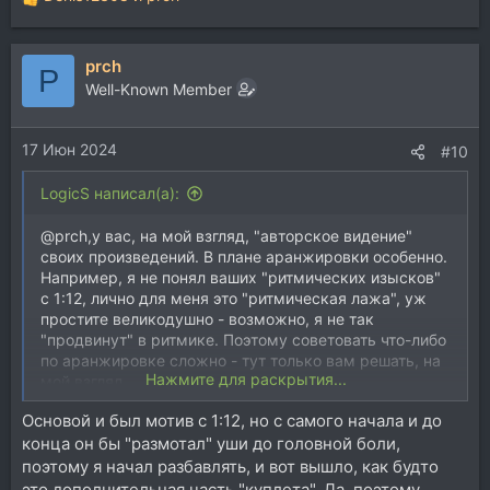
Р
е
а
prch
к
P
ц
Well-Known Member
и
и
17 Июн 2024
:
#10
LogicS написал(а):
@prch,у вас, на мой взгляд, "авторское видение"
своих произведений. В плане аранжировки особенно.
Например, я не понял ваших "ритмических изысков"
с 1:12, лично для меня это "ритмическая лажа", уж
простите великодушно - возможно, я не так
"продвинут" в ритмике. Поэтому советовать что-либо
по аранжировке сложно - тут только вам решать, на
Нажмите для раскрытия...
мой взгляд.
По поводу сведения согласен с камрадом
Основой и был мотив с 1:12, но с самого начала и до
@Denis12308
, у вас ведь эдакая "электронная"
конца он бы "размотал" уши до головной боли,
направленность, а "электронщики", чаще всего,
сводят уже на этапе аранжировки, подбирают звуки,
поэтому я начал разбавлять, и вот вышло, как будто
пресеты и сэмплы так, чтобы они "дружили" -
это дополнительная часть "куплета". Да, поэтому,