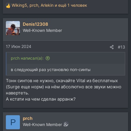
Wiking5
,
prch
,
Arlekin
и ещё 1 человек
Р
е
а
Denis12308
к
ц
Well-Known Member
и
и
17 Июн 2024
:
#13
prch написал(а):
в следующий раз установлю поп-синты
Тонн синтов не нужно, скачайте Vital из бесплатных
(Surge еще норм) на нём абсолютно все звуки можно
навертеть.
А кстати на чем сделан арранж?
prch
P
Well-Known Member