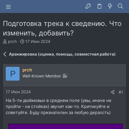
Подготовка трека к сведению. Что
изменить, добавить?
А
Д
prch
17 Июн 2024
в
а
т
т
Аранжировка (оценка, помощь, совместная работа)
о
а
р
н
т
а
prch
P
е
ч
Well-Known Member
м
а
ы
л
а
17 Июн 2024
#1
На 5-ти дюймовых в среднем поле (увы, иначе не
пройти - на стойках) звучит как-то. Критикуйте и
советуйте. Буду признателен за любую дерзость)