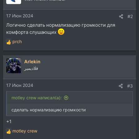
и
и
17 Июн 2024
:
#2
Логично сделать нормализацию громкости для
комфорта слушающих
prch
Р
е
а
Arlekin
к
ц
فلاديمير
и
и
17 Июн 2024
:
#3
motley crew написал(а):
сделать нормализацию громкости
+1
motley crew
Р