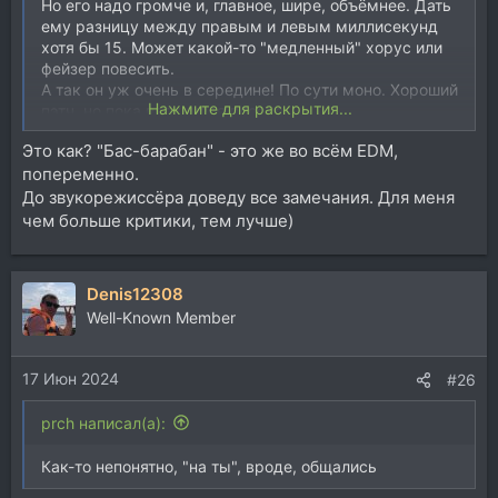
Но его надо громче и, главное, шире, объёмнее. Дать
ему разницу между правым и левым миллисекунд
хотя бы 15. Может какой-то "медленный" хорус или
фейзер повесить.
А так он уж очень в середине! По сути моно. Хороший
Нажмите для раскрытия...
пэтч, но пока получился плоско.
Это как? "Бас-барабан" - это же во всём EDM,
попеременно.
До звукорежиссёра доведу все замечания. Для меня
чем больше критики, тем лучше)
Denis12308
Well-Known Member
17 Июн 2024
#26
prch написал(а):
Как-то непонятно, "на ты", вроде, общались