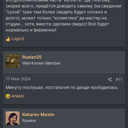
применяют эквализацию и пространственную
скорее всего, придётся доводить самому (на сведении
расстановку сразу. Всё сугубо лично от себя, могу
"сухой" трек тем более сводить будет сложно и
ошибаться
долго), может только "косметика" да мастер на
студии... хотя, вместе сделаем свидос! Всё будет
нормально и фирменно!
LogicS
Р
е
а
Ruslan25
к
ц
Well-Known Member
и
и
17 Июн 2024
:
#11
Минуту послушал, ностальгия по денди пробудилась.
Arlekin
Р
е
а
Kokarev Maxim
к
ц
Rawker
и