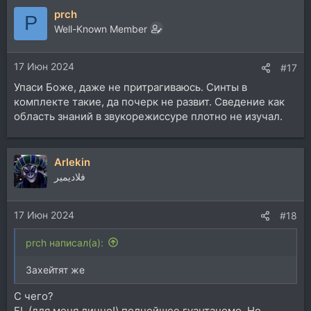
prch
P
Well-Known Member
17 Июн 2024
#17
Упаси Боже, даже не притрагиваюсь. Синты в
комплекте такие, да почерк не развит. Сведение как
область знаний в звукорежиссуре плотно не изучал.
Arlekin
فلاديمير
17 Июн 2024
#18
prch написал(а):
Захейтят же
С чего?
FL (для меня лично!) полнейшее гуантаномо. Но