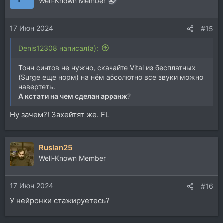
Well-Known Member
17 Июн 2024
#15
Denis12308 написал(а):
Тонн синтов не нужно, скачайте Vital из бесплатных
(Surge еще норм) на нём абсолютно все звуки можно
навертеть.
А кстати на чем сделан арранж
?
Ну зачем?! Захейтят же. FL
Ruslan25
Well-Known Member
17 Июн 2024
#16
У нейронки стажируетесь?