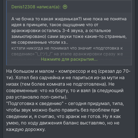
Denis12308 написал(а):
А че бочка то какая жиденькая?) мне пока не понятна
идея в принципе, такое ощущение что от
аранжировки остались 3-4 звука, а остальное
замьютировано) сами звуки тоже какие-то странные,
не современные чтоли хз..
кстати никогда не понимал что значит «подготовка к
сведению»¯\_(ツ)_/¯ на этапе аранжировки сразу же
Нажмите для раскрытия...
можно сводить, то есть балансы инструментов
выставлять
На большом и малом - компрессор и eq (срезал до 70-
PS это мое сугубо личное мнение, не
ти). Хотел без садчейна и не париться из-за мути на
профессиональное
низах (тем более комната не подготовлена). Не
современные: что на борту, то и взял (в следующий
раз установлю поп-синты).
"Подготовка к сведению" - сегодня придумал, типа,
чтобы звук можно было править без проблем при
сведении и, я считаю, что аранж не готов. Ну я как
умею, по ходу движения баланс выставляю, но не
каждую дорожку.