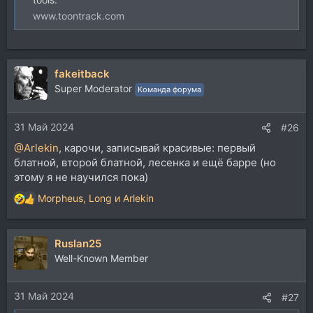
www.toontrack.com
fakeitback
Super Moderator
Команда форума
31 Май 2024
#26
@Arlekin
, карочи, записывай красивые: первый
блатной, второй блатной, лесенка и ещё барре (но
этому я не научился пока)
Morpheus
,
Long
и
Arlekin
Р
е
а
Ruslan25
к
ц
Well-Known Member
и
и
31 Май 2024
:
#27