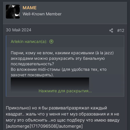
MAME
Well-Known Member
30 Май 2024
#12
Arlekin написал(а):
Парни, кому не влом, какими красивыми (à la jazz)
аккордами можно разукрасить эту банальную
последовательность?
Во вложении midi-стэмы (для удобства тех, кто
захочет поковырять).
Нажмите для раскрытия...
Прикольно) но я бы развивал\разряжал каждый
квадрат.. жаль что у меня нет муз образования и я не
могу это объяснить ..но щас подберу что имею ввиду
[automerge]1717096508[/automerge]
P.S. Где найти красивые аккорды, я знаю. Хочется