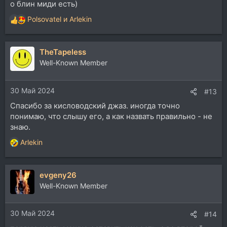
о блин миди есть)
ваших мыслей. С интересом послушаю ваши
варианты.
Polsovatel
и
Arlekin
Р
е
Спойлер:
картини VSTi'шек
а
TheTapeless
к
ц
Well-Known Member
и
и
30 Май 2024
:
#13
Спасибо за кисловодский джаз. иногда точно
понимаю, что слышу его, а как назвать правильно - не
знаю.
Arlekin
Р
е
а
evgeny26
к
ц
Well-Known Member
и
и
30 Май 2024
:
#14