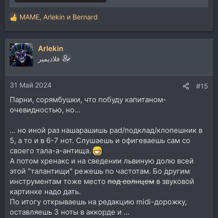
MAME
,
Arlekin
и
Bernard
Р
е
а
Arlekin
к
ц
فلاديمير
и
и
31 Май 2024
:
#15
Парни, сорямбушки, что побуду капитаном-
очевидностью, но...
... но иной раз нашарашишь pad/подклад/клопешник в
5, а то и в 6-7 нот. Слушаешь и офигеваешь сам со
своего тала-а-антища.
А потом хренакс и на сведении львиную долю всей
этой "талантищи" режешь по частотам. Бо другим
инструментам тоже место
под солнцем
в звуковой
картинке надо дать.
По итогу открываешь на редакцию midi-дорожку,
оставляешь 3 ноты в аккорде и ...