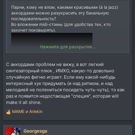
Парни, кому не влом, какими красивыми (à la jazz)
аккордами можно разукрасить эту банальную
последовательность?
Во вложении midi-стэмы (для удобства тех, кто
захочет поковырять).
Нажмите для раскрытия...
С аккордами проблем не вижу, в вот легкий
синтезаторный плюк , ИМХО, какую-то довольно
случайную фигню играет. Если ему какой-нибудь
интересный хук придумать (и над ритмом, и над
P.S. Где найти красивые аккорды, я знаю. Хочется
мелодией не полениться посидеть чуть-чуть), то как
ваших мыслей. С интересом послушаю ваши
раз и появится недостающая "специя", которая will
варианты.
make it all shine.
Спойлер:
картини VSTi'шек
MAME
и
Arlekin
Р
е
а
Georgesga
к