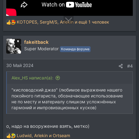
KOTOPES
,
SergM/S
,
Arlekin
и ещё 1 человек
Р
е
а
fakeitback
к
ц
Super Moderator
Команда форума
и
и
30 Май 2024
:
#4
Alex_HS написал(а):
"кисловодский джаз" (любимое выражение нашего
покойного гитариста, обозначающее использование
не по месту и материалу слишком усложнённых
гармоний и импровизационных кусков)
о, надо на вооружение взять, метко)
Ludwid
,
Arlekin
и
Ortseam
Р