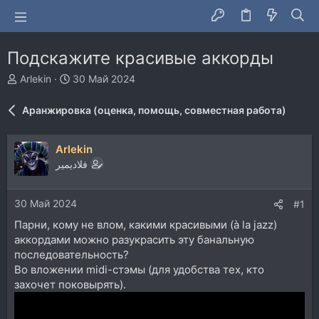
Подскажите красивые аккорды
А
Д
Arlekin
30 Май 2024
в
а
т
т
Аранжировка (оценка, помощь, совместная работа)
о
а
р
н
т
а
Arlekin
е
ч
فلاديمير
м
а
ы
л
а
30 Май 2024
#1
Парни, кому не влом, какими красивыми (à la jazz)
аккордами можно разукрасить эту банальную
последовательность?
Во вложении midi-стэмы (для удобства тех, кто
захочет поковырять).