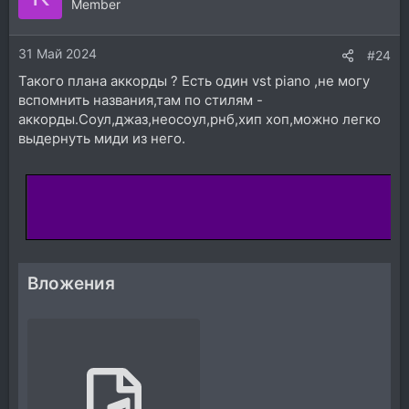
Member
31 Май 2024
#24
Такого плана аккорды ? Есть один vst piano ,не могу
вспомнить названия,там по стилям -
аккорды.Соул,джаз,неосоул,рнб,хип хоп,можно легко
выдернуть миди из него.
Вложения