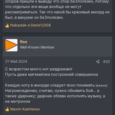
споров пришли к выводу что спор беЗполезен, потому
что отдельно эти вещи вообще не могут
рассматриваться. Так что какой бы красивый аккорд не
был, в вакууме он беЗполезен.
Nabastak
и
Denis12308
Р
е
а
Ree
к
ц
Well-Known Member
и
и
31 Май 2024
:
#20
С возрастом много нот раздражают
Пусть даже математика построений совершенна
Каждую ноту в аккорде следует ясно понимать
[важно]
Нагромождению, считаю, нужно объявить бой... а
также ударнику; ударник обязан исполнять музыку, а
не метроном
Maxim Kashtanov
Р