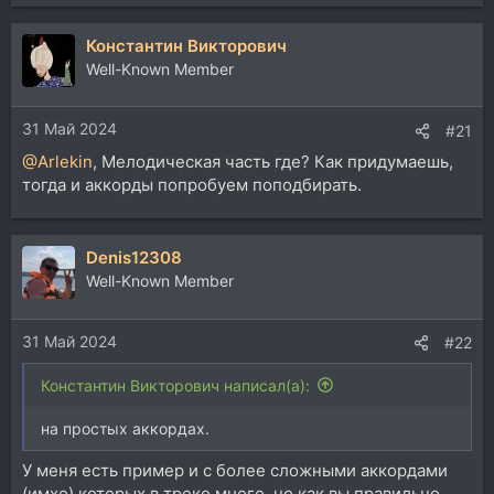
е
а
Константин Викторович
к
ц
Well-Known Member
и
и
31 Май 2024
:
#21
@Arlekin
, Мелодическая часть где? Как придумаешь,
тогда и аккорды попробуем поподбирать.
Denis12308
Well-Known Member
31 Май 2024
#22
Константин Викторович написал(а):
на простых аккордах.
У меня есть пример и с более сложными аккордами
(имхо) которых в треке много, но как вы правильно