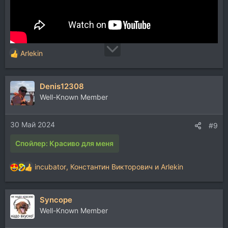
Arlekin
Р
е
а
Denis12308
к
ц
Well-Known Member
и
и
30 Май 2024
:
#9
Спойлер:
Красиво для меня
incubator
,
Константин Викторович
и
Arlekin
Р
е
а
Syncope
к
ц
Well-Known Member
и