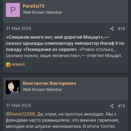
а
Parsifal75
к
P
ц
Well-Known Member
и
и
31 Май 2024
:
#18
«Слишком много нот, мой дорогой Моцарт»,—
сказал однажды композитору император Иосиф II по
поводу «Похищения из сераля»
. «Ровно столько,
сколько нужно, ваше величество»,— ответил Моцарт.
Arlekin
Р
е
а
Константин Викторович
к
ц
Well-Known Member
и
и
31 Май 2024
:
#19
@Denis12308
, Да, норм, на простых аккордах. Мы с
френдами часто размышляли, что важнее гармония,
мелодия или штрихи-мелизматика. В итоге толгих