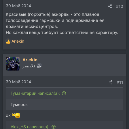
и
30 Май 2024
:
#10
Красивые (горбатые) аккорды - это плавное
голосоведение гармошки и подчеркивание ея
драматических центров.
Но каждая вещь требует соответствие ея характеру.
Arlekin
Р
е
а
Arlekin
к
ц
فلاديمير
и
и
30 Май 2024
:
#11
Гуманитарий написал(а):
Гумеров
ok
Alex_HS написал(а):