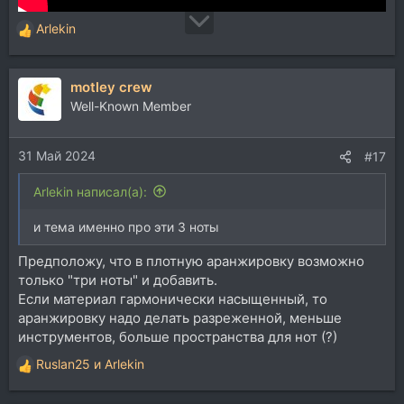
Arlekin
Р
е
а
motley crew
к
ц
Well-Known Member
и
и
31 Май 2024
:
#17
Arlekin написал(а):
и тема именно про эти 3 ноты
Предположу, что в плотную аранжировку возможно
только "три ноты" и добавить.
Если материал гармонически насыщенный, то
аранжировку надо делать разреженной, меньше
инструментов, больше пространства для нот (?)
Ruslan25
и
Arlekin
Р
е