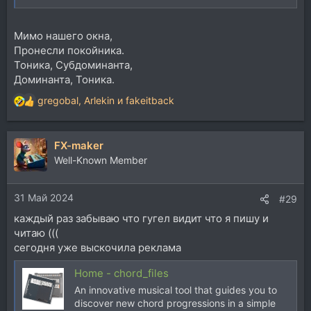
Мимо нашего окна,
Пронесли покойника.
Тоника, Субдоминанта,
Доминанта, Тоника.
gregobal
,
Arlekin
и
fakeitback
Р
е
а
FX-maker
к
ц
Well-Known Member
и
и
31 Май 2024
:
#29
каждый раз забываю что гугел видит что я пишу и
читаю (((
сегодня уже выскочила реклама
Home - chord_files
An innovative musical tool that guides you to
discover new chord progressions in a simple