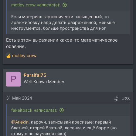
motley crew написал(а):
Если материал гармонически насыщенный, то
аранжировку надо делать разреженной, меньше
инструментов, больше пространства для нот
Есть в этом выражении какое-то математическое
обаяние.
motley crew
Р
е
а
Parsifal75
к
P
ц
Well-Known Member
и
и
31 Май 2024
:
#28
fakeitback написал(а):
@Arlekin
, карочи, записывай красивые: первый
блатной, второй блатной, лесенка и ещё барре (но
этому я не научился пока)