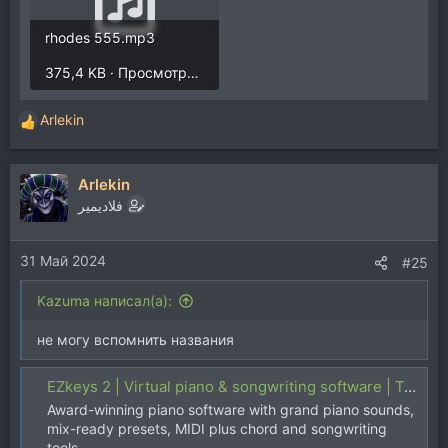
rhodes 555.mp3
375,4 KB · Просмотры: 1.564
Arlekin
Р
е
а
Arlekin
к
ц
فلاديمير
и
и
31 Май 2024
:
#25
Kazuma написал(а):
не могу вспомнить названия
EZkeys 2 | Virtual piano & songwriting software | Toontrack
Award-winning piano software with grand piano sounds,
mix-ready presets, MIDI plus chord and songwriting
tools.