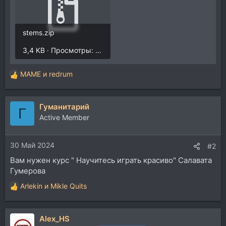
stems.zip
3,4 KB · Просмотры: 220
MAME
и
redrum
Р
е
а
Гуманитарий
к
Г
ц
Active Member
и
и
30 Май 2024
:
#2
Вам нужен курс " Научитесь играть красиво" Салавата
Гумерова
Arlekin
и
Mikle Quits
Р
е
а
Alex_HS
к