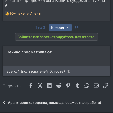
Я, кстати, предложил бы заменить субдоминанту 7 на
6.
FX-maker
и
Arlekin
Р
е
а
Last
1 из 3
Вперёд
к
ц
Войдите или зарегистрируйтесь для ответа.
и
и
:
Сейчас просматривают
Всего: 1 (пользователей: 0, гостей: 1)
Facebook
X (Twitter)
LinkedIn
Reddit
Pinterest
Tumblr
WhatsApp
Электр
Сс
Поделиться:
Аранжировка (оценка, помощь, совместная работа)