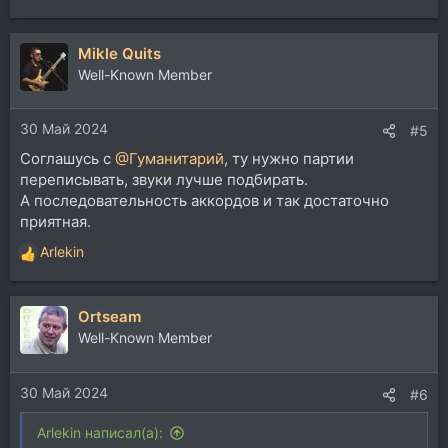
е
а
Mikle Quits
к
ц
Well-Known Member
и
и
30 Май 2024
:
#5
Соглашусь с
@Гуманитарий
, ту нужно партии
переписывать, звуки лучше подбирать.
А последовательность аккордов и так достаточно
приятная.
Arlekin
Р
е
а
Ortseam
к
ц
Well-Known Member
и
и
30 Май 2024
:
#6
Arlekin написал(а):