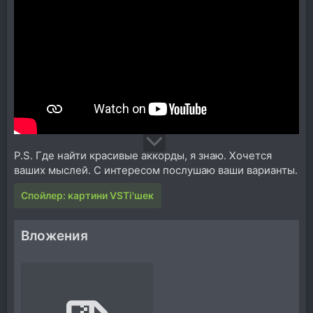
P.S. Где найти красивые аккорды, я знаю. Хочется
ваших мыслей. С интересом послушаю ваши варианты.
Спойлер:
картини VSTi'шек
Вложения