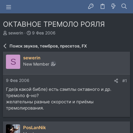
ОКТАВНОЕ ТРЕМОЛО РОЯЛЯ
А
Д
sewerin
9 Фев 2006
в
а
т
т
Поиск звуков, тембров, пресетов, FX
о
а
р
н
sewerin
S
т
а
New Member
е
ч
м
а
ы
л
9 Фев 2006
#1
а
Где(в какой библе) есть сэмплы октавного и др.
тремоло ф-но?
желательны разные скорости и приёмы
тремолирования.
PosLanNik