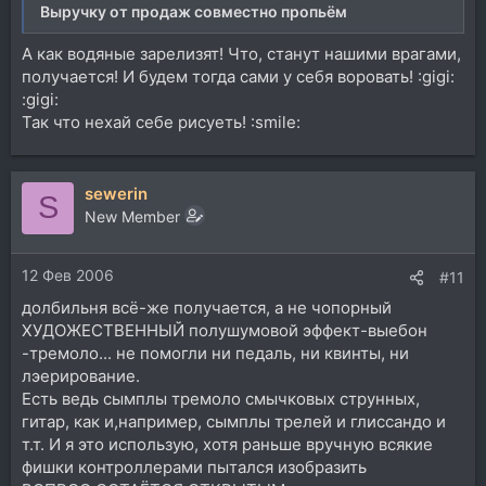
Выручку от продаж совместно пропьём
А как водяные зарелизят! Что, станут нашими врагами,
получается! И будем тогда сами у себя воровать! :gigi:
:gigi:
Так что нехай себе рисуеть! :smile:
sewerin
S
New Member
12 Фев 2006
#11
долбильня всё-же получается, а не чопорный
ХУДОЖЕСТВЕННЫЙ полушумовой эффект-выебон
-тремоло... не помогли ни педаль, ни квинты, ни
лэерирование.
Есть ведь сымплы тремоло смычковых струнных,
гитар, как и,например, сымплы трелей и глиссандо и
т.т. И я это использую, хотя раньше вручную всякие
фишки контроллерами пытался изобразить