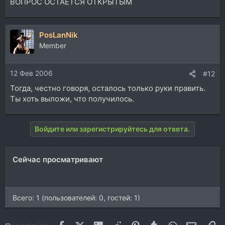
ВОПРОС ОСТАЁТСЯ ОТКРЫТЫМ
PosLanNik
Member
12 Фев 2006
#12
Тогда, честно говоря, осталось только руки править.
Ты хоть выложи, что получилось.
Войдите или зарегистрируйтесь для ответа.
Сейчас просматривают
Всего: 1 (пользователей: 0, гостей: 1)
Facebook
X (Twitter)
LinkedIn
Reddit
Pinterest
Tumblr
WhatsApp
Электр
Сс