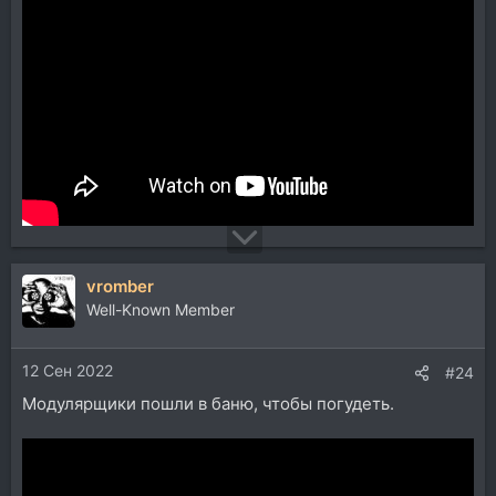
vromber
Well-Known Member
12 Сен 2022
#24
Модулярщики пошли в баню, чтобы погудеть.