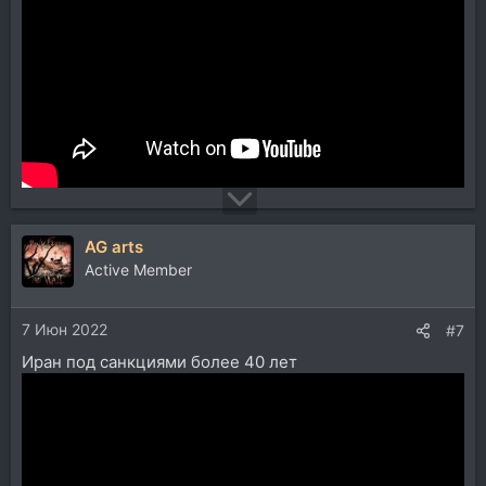
AG arts
Active Member
7 Июн 2022
#7
Иран под санкциями более 40 лет