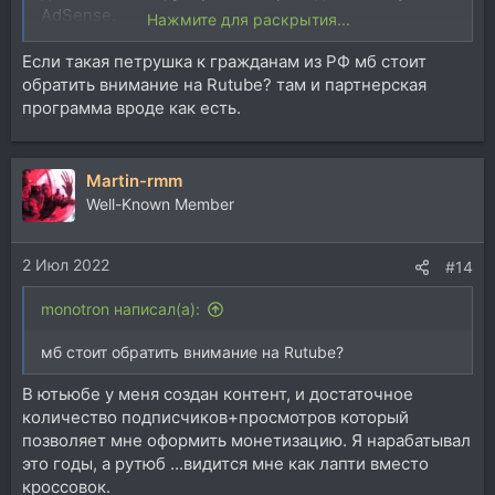
AdSense.
Нажмите для раскрытия...
Посмотрел несколько видео этого года, как
Если такая петрушка к гражданам из РФ мб стоит
оформить монетизацию, и даже датой весны этого
обратить внимание на Rutube? там и партнерская
года, и там никто не говорит, что эта опция
программа вроде как есть.
заблокирована для России как санкционная. А видео,
где уже учтена новая реальность пока не вижу.
И вот вопрос - кто в курсе ситуации на сегодня? И
Martin-rmm
если да, полный блок, то какие есть варианты
Well-Known Member
обхода, если есть?
2 Июл 2022
#14
monotron написал(а):
мб стоит обратить внимание на Rutube?
В ютьюбе у меня создан контент, и достаточное
количество подписчиков+просмотров который
позволяет мне оформить монетизацию. Я нарабатывал
это годы, а рутюб ...видится мне как лапти вместо
кроссовок.