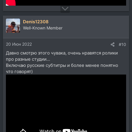
Denis12308
Well-Known Member
20 Июн 2022
#10
Давно смотрю этого чувака, очень нравятся ролики
про разные студии…
Включаю русские субтитры и более менее понятно
что говорят)