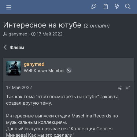
Интересное на ютубе
(2 онлайн)
А
Д
ganymed
17 Май 2022
в
а
т
т
Флейм
о
а
р
н
т
а
ganymed
е
ч
Well-Known Member
м
а
ы
л
а
17 Май 2022
#1
Так как тема "чтоб посмотреть на ютубе" закрыта,
создал другую тему.
Интересные выпуски студии Maschina Records по
музыкальным коллекциям.
Данный выпуск называется "Коллекция Сергея
Минаева! Как мы это сделали"