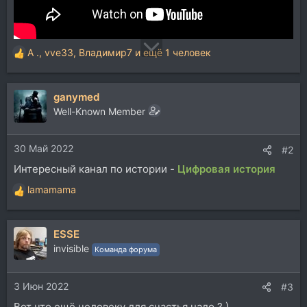
A .
,
vve33
,
Владимир7
и ещё 1 человек
Р
е
а
ganymed
к
ц
Well-Known Member
и
и
30 Май 2022
:
#2
Интересный канал по истории -
Цифровая история
lamamama
Р
е
а
ESSE
к
ц
invisible
Команда форума
и
и
3 Июн 2022
:
#3
Вот что ещё человеку для счастья надо ? )