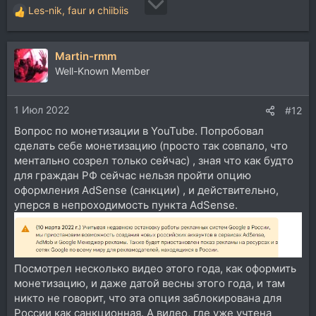
Les-nik
,
faur
и
chiibiis
Р
е
а
Martin-rmm
к
ц
Well-Known Member
и
и
1 Июл 2022
:
#12
Вопрос по монетизации в YouTube. Попробовал
сделать себе монетизацию (просто так совпало, что
ментально созрел только сейчас) , зная что как будто
для граждан РФ сейчас нельзя пройти опцию
оформления AdSense (санкции) , и действительно,
уперся в непроходимость пункта AdSense.
Посмотрел несколько видео этого года, как оформить
монетизацию, и даже датой весны этого года, и там
никто не говорит, что эта опция заблокирована для
России как санкционная. А видео, где уже учтена