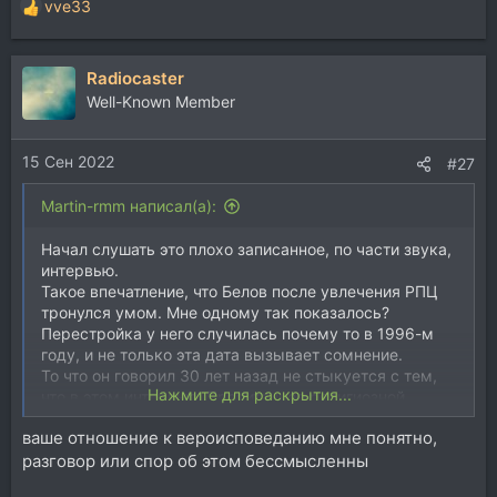
vve33
Р
е
а
Radiocaster
к
ц
Well-Known Member
и
и
15 Сен 2022
:
#27
Martin-rmm написал(а):
Начал слушать это плохо записанное, по части звука,
интервью.
Такое впечатление, что Белов после увлечения РПЦ
тронулся умом. Мне одному так показалось?
Перестройка у него случилась почему то в 1996-м
году, и не только эта дата вызывает сомнение.
То что он говорил 30 лет назад не стыкуется с тем,
Нажмите для раскрытия...
что в этом интервью. Пропитанное религиозной
особенностью.
ваше отношение к вероисповеданию мне понятно,
Раньше, вроде как (не помню авторство интервью, но
разговор или спор об этом бессмысленны
кажется это был Белов) они в США бедствовали и
вынуждены были воровать электричество у соседей,