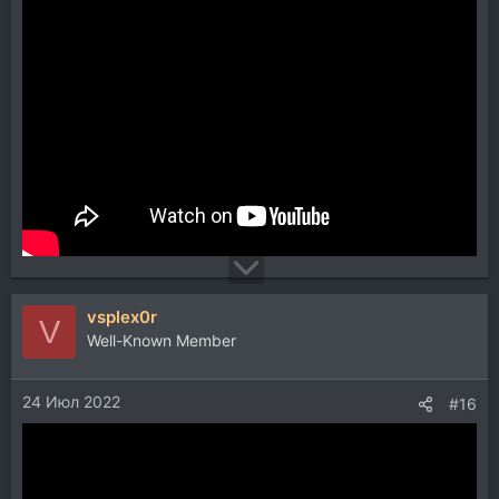
vsplex0r
V
Well-Known Member
24 Июл 2022
#16