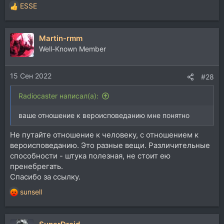
ESSE
Р
е
а
Martin-rmm
к
ц
Well-Known Member
и
и
15 Сен 2022
:
#28
Radiocaster написал(а):
ваше отношение к вероисповеданию мне понятно
Не путайте отношение к человеку, с отношением к
вероисповеданию. Это разные вещи. Различительные
способности - штука полезная, не стоит ею
пренебрегать.
Спасибо за ссылку.
sunsell
Р
е
а