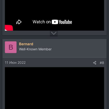
Bernard
B
Well-Known Member
11 Июн 2022
#8