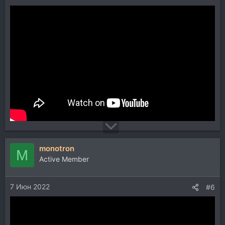
monotron
M
Active Member
7 Июн 2022
#6