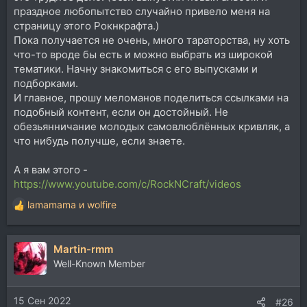
праздное любопытство случайно привело меня на
страницу этого Рокнкрафта.)
Пока получается не очень, много тараторства, ну хоть
что-то вроде бы есть и можно выбрать из широкой
тематики. Начну знакомиться с его выпусками и
подборками.
И главное, прошу меломанов поделиться ссылками на
подобный контент, если он достойный. Не
обезьянничание молодых самовлюблённых кривляк, а
что нибудь получше, если знаете.
А я вам этого -
https://www.youtube.com/c/RockNCraft/videos
lamamama
и
wolfire
Р
е
а
Martin-rmm
к
ц
Well-Known Member
и
и
15 Сен 2022
:
#26