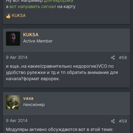
Ну вот например
для еврорэка
а
вот направить сигнал
на карту
KUKSA
Р
е
а
KUKSA
к
ц
Active Member
и
и
9 Авг 2014
:
#58
и еще..на какие(сравнительно недорогие)VCO по
удобство рулежки и тд и тп обратить внимание для
начала?формат еврорек.
vaxa
пенсионер
9 Авг 2014
#59
Модуляры активно обсуждаются вот в этой теме: