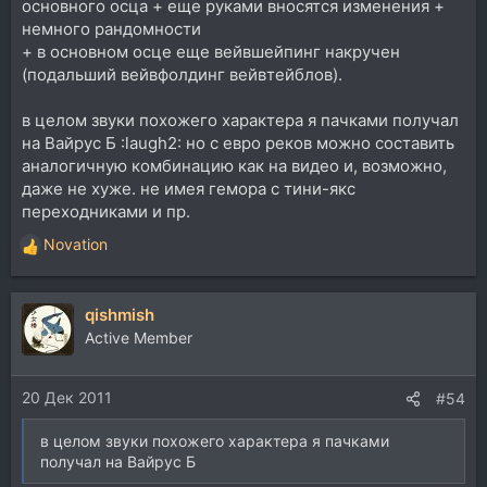
основного осца + еще руками вносятся изменения +
немного рандомности
+ в основном осце еще вейвшейпинг накручен
(подальший вейвфолдинг вейвтейблов).
в целом звуки похожего характера я пачками получал
на Вайрус Б :laugh2: но с евро реков можно составить
аналогичную комбинацию как на видео и, возможно,
даже не хуже. не имея гемора с тини-якс
переходниками и пр.
Novation
Р
е
а
qishmish
к
ц
Active Member
и
и
20 Дек 2011
:
#54
в целом звуки похожего характера я пачками
получал на Вайрус Б