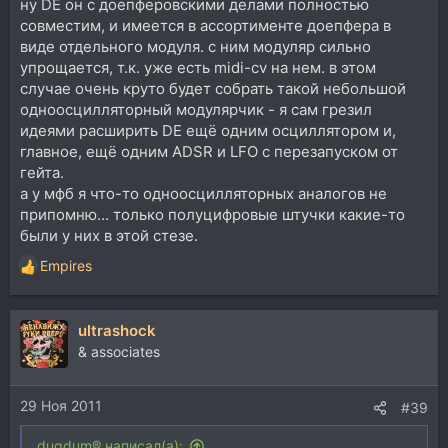
ну DE он с доепферовскими делами полностью
совместим, и имеется в ассортименте доепфера в
виде отдельного модуля. с ним модуляр сильно
упрощается, т.к. уже есть midi-cv на нем. в этом
случае очень круто будет собрать такой небольшой
одноосцилляторный модулярчик - я сам грезил
идеями расширить DE ещё одним осциллятором и,
главное, ещё одним ADSR и LFO с перезапуском от
гейта.
а у мфб я что-то одноосцилляторных аналогов не
припомню... только полуцифровые штучки какие-то
были у них в этой стезе.
Empires
Р
е
а
ultrashock
к
ц
& associates
и
и
29 Ноя 2011
:
#39
dugdum® написал(а):