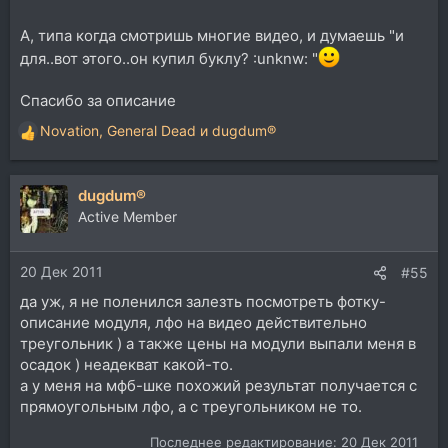
А, типа когда смотришь многие видео, и думаешь "и
для..вот этого..он купил буклу? :unknw: "
Спасибо за описание
Novation
,
General Dead
и
dugdum®
Р
е
а
dugdum®
к
ц
Active Member
и
и
20 Дек 2011
:
#55
да уж, я не поленился залезть посмотреть фотку-
описание модуля, лфо на видео действительно
треугольник ) а также цены на модули выпали меня в
осадок ) неадекват какой-то.
а у меня на мфб-шке похожий результат получается с
прямоугольным лфо, а с треугольником не то.
Последнее редактирование:
20 Дек 2011