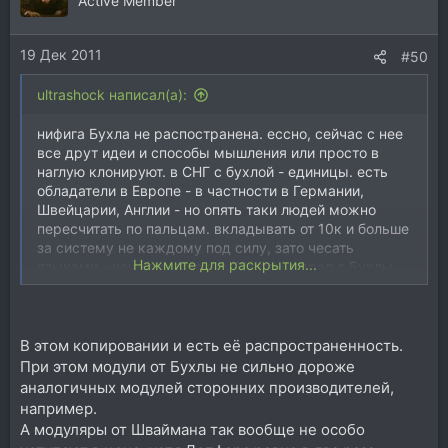
Active Member
и
и
19 Дек 2011
:
#50
ultrashock написал(а):
нифига Бухла не распостранена. ессно, сейчас с нее
все друт идеи и способы мышления или просто в
наглую клонируют. в СНГ с бухлой - единицы. есть
обладатели в Европе - в частности в Германии,
Швейцарии, Англии - но опять таки людей можно
пересчитать по пальцам. вкладывать от 10к и больше
за систему не каждому под силу, зато чесать
Нажмите для раскрытия...
языками - конечно. Серж с 70х тоже драл с Бухлы
но так и не смог завоевать благосклонности
Субботника))))
самый популярный формат сейчас - ессно евро.
В этом копировании и есть её распространенность.
При этом модули от Бухлы не сильно дороже
аналогичных модулей сторонних производителей,
например.
А модуляры от Шваймана так вообще не особо