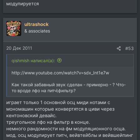
модулируется
ultrashock
& associates
20 Дек 2011
#53
qishmish написал(а):
http://www.youtube.com/watch?v=sdx_Int1e7w
Как такой забавный звук сделан - примерно - ? Что-
то вроде лфо на питч\фильтр?
играет только 1 основной осц миди нотами с
мономашин которые конвертятся в циви через
кентоновский девайс.
треугольное лфо на фильтр в конце.
немного рандомности на фм модуляционного осца.
мод. осц модулирует питч, вейвтейблы и вейвшейпинг