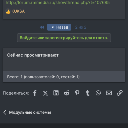
http://forum.rmmedia.ru/showthread.php?t=107685
KUKSA
Р
е
а
First
Назад
2 из 2
к
ц
Войдите или зарегистрируйтесь для ответа.
и
и
:
Сейчас просматривают
Всего: 1 (пользователей: 0, гостей: 1)
Facebook
X (Twitter)
LinkedIn
Reddit
Pinterest
Tumblr
WhatsApp
Электр
Сс
Поделиться:
Модульные системы