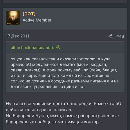
[DOT]
Active Member
17 Дек 2011
#48
ultrashock написал(а):
ох уж как сказали так и сказали :boredom: а куда
армию 5U модульников девать? (мотм, модкан,
окали, дотком). а фрак почему забыли (пайя, блацет,
и пр.) и серж еще и т.д.? каждый из форматов не
только не ложил на соседние разьемы питания а и на
диапазоны управления по циви и пр.
Ну а эти все машинки достаточно редки. Разве что 5U
действительно зря не написал...
Но Еврорек и Букла, имхо, самые распространенные.
Еврорековых вообще тьма тьмущая контор...