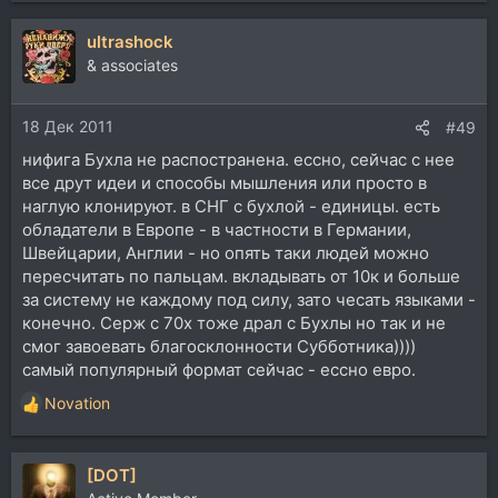
ultrashock
& associates
18 Дек 2011
#49
нифига Бухла не распостранена. ессно, сейчас с нее
все друт идеи и способы мышления или просто в
наглую клонируют. в СНГ с бухлой - единицы. есть
обладатели в Европе - в частности в Германии,
Швейцарии, Англии - но опять таки людей можно
пересчитать по пальцам. вкладывать от 10к и больше
за систему не каждому под силу, зато чесать языками -
конечно. Серж с 70х тоже драл с Бухлы но так и не
смог завоевать благосклонности Субботника))))
самый популярный формат сейчас - ессно евро.
Novation
Р
е
а
[DOT]
к
ц