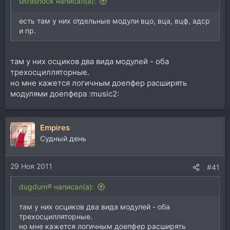
ultrashock написал(а):
есть там у них отдельные модули вцо, вца, вцф, адср
и пр.
там у них осциков два вида модулей - оба
трехосцилляторные.
но мне кажется логичным доепфер расширять
модулями доепфера :music2:
Empires
Судный день
29 Ноя 2011
#41
dugdum® написал(а):
там у них осциков два вида модулей - оба
трехосцилляторные.
но мне кажется логичным доепфер расширять