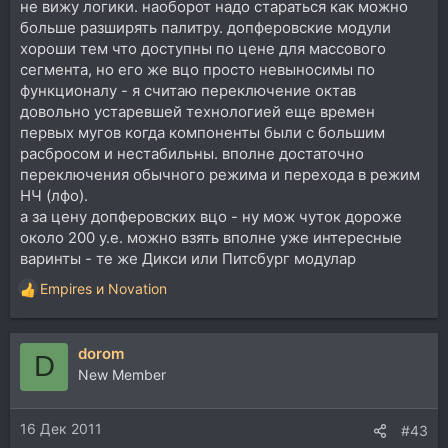
не вижу логики. наоборот надо стараться как можно
больше разширять палитру. допферовские модули
хороши тем что доступны по цене для массового
сегмента, но его же вцо просто невыносимы по
функционалу - я считаю переключение октав
довольно устаревшей технологией еще времен
первых мугов когда компоненты были с большим
расбросом и нестабильны. вполне достаточно
переключения обычного режима и перехода в режим
НЧ (лфо).
а за цену допферовских вцо - ну мож чуток дороже
около 200 у.е. можно взять вполне уже интересные
варинты - те же Дикси или Питсбург модулар
Empires
и
Novation
Р
е
а
dorom
к
D
ц
New Member
и
и
16 Дек 2011
:
#43