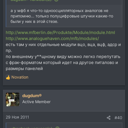
а у мфб я что-то одноосцилляторных аналогов не
припомню... только полуцифровые штучки какие-то
были у них в этой стезе.
http://www.mfberlin.de/Produkte/Module/module.html
http://www.analoguehaven.com/mfb/modules/
есть там у них отдельные модули вцо, вца, вцф, адср и
пр.
по внешнему у**щному виду можно легко перепутать
с фрак-форматом который идет на другое питалово и
размеры панелей
Novation
Р
е
а
dugdum®
к
ц
Active Member
и
и
29 Ноя 2011
:
#40