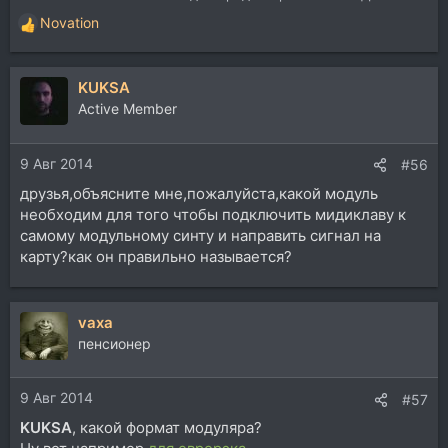
Novation
Р
е
а
KUKSA
к
ц
Active Member
и
и
9 Авг 2014
:
#56
друзья,объясните мне,пожалуйста,какой модуль
необходим для того чтобы подключить мидиклаву к
самому модульному синту и направить сигнал на
карту?как он правильно называется?
vaxa
пенсионер
9 Авг 2014
#57
KUKSA
, какой формат модуляра?