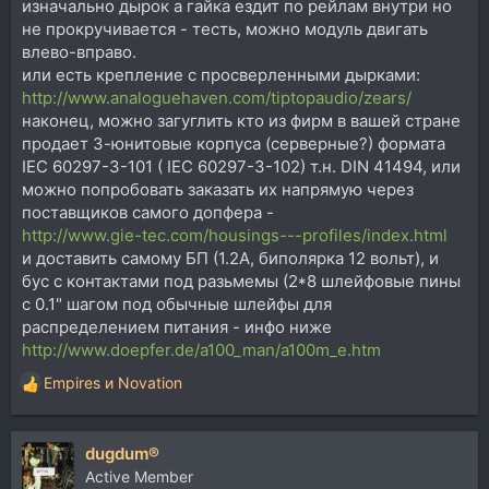
изначально дырок а гайка ездит по рейлам внутри но
не прокручивается - тесть, можно модуль двигать
влево-вправо.
или есть крепление с просверленными дырками:
http://www.analoguehaven.com/tiptopaudio/zears/
наконец, можно загуглить кто из фирм в вашей стране
продает 3-юнитовые корпуса (серверные?) формата
IEC 60297-3-101 ( IEC 60297-3-102) т.н. DIN 41494, или
можно попробовать заказать их напрямую через
поставщиков самого допфера -
http://www.gie-tec.com/housings---profiles/index.html
и доставить самому БП (1.2А, биполярка 12 вольт), и
бус с контактами под разьмемы (2*8 шлейфовые пины
с 0.1" шагом под обычные шлейфы для
распределением питания - инфо ниже
http://www.doepfer.de/a100_man/a100m_e.htm
Empires
и
Novation
Р
е
а
dugdum®
к
ц
Active Member