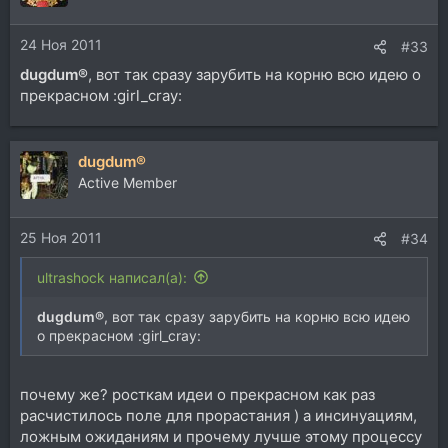
и
и
24 Ноя 2011
:
#33
dugdum®
, вот так сразу зарубить на корню всю идею о
прекрасном :girl_cray:
dugdum®
Active Member
25 Ноя 2011
#34
ultrashock написал(а):
dugdum®
, вот так сразу зарубить на корню всю идею
о прекрасном :girl_cray:
почему же? росткам идеи о прекрасном как раз
расчистилось поле для прорастания ) а инсинуациям,
ложным ожиданиям и прочему лучше этому процессу