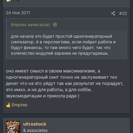
и
и
24 Ноя 2011
:
#32
Empires написал(а):
для начала это будет простой одногенераторный
синтезатор. А в перспективе, если пойдет работа и
будут финансы, то там много чего будет, так что
количество модулей заранее не предугадаешь.
оно имеет смысл в своем максимализме, а
одногенераторный синт точно не заслуживает тех
денег что на это уйдут так как результат не порадует,
это имхо. и не для работы, а для хобби,
звукомедитации и прикола ради )
Empires
Р
е
а
ultrashock
к
ц
& associates