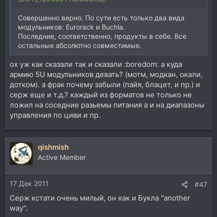
Совершенно верно. По сути есть только два вида
модульников: Eurorack и Buchla.
Последние, соответственно, продукты в себе. Все
остальные абсолютно совместимые.
ох уж как сказали так и сказали :boredom: а куда
армию 5U модульников девать? (мотм, модкан, окали,
дотком). а фрак почему забыли (пайя, блацет, и пр.) и
серж еще и т.д.? каждый из форматов не только не
ложил на соседние разьемы питания а и на диапазоны
управления по циви и пр.
qishmish
Active Member
17 Дек 2011
#47
Серж кстати очень милый, он как и Букла "another
way".