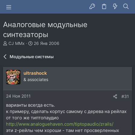
Аналоговые модульные
синтезаторы
А
Д
CJ MMx
26 Янв 2006
в
а
т
т
Модульные системы
о
а
р
н
т
а
ultrashock
е
ч
& associates
м
а
ы
л
а
24 Ноя 2011
#31
варианты всегда есть.
к примеру, сделать корпус самому с дерева на рейлах
от того же типтопаудио
http://www.analoguehaven.com/tiptopaudio/zrails/
эти z-рейлы чем хороши - там нет просверленных