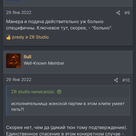
и
и
29 Янв 2022
:
#9
Манера и подача действительно уж больно
специфичны. Ключевое тут, скорее, - "больно".
presly
и
ZR Studio
Р
е
а
llull
к
ц
Well-Known Member
и
и
29 Янв 2022
:
#10
ZR studio написал(а):
исполнительница женской партии в этом клипе умеет
петь?!
Скорее нет, чем да (дикий тюн тому подтверждение).
Единственное спасение в этом конкретном случае -