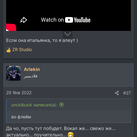
Если она итальянка, то я алеут )
ZR Studio
Р
е
а
Arlekin
к
ц
فلاديمير
и
и
29 Янв 2022
:
#27
uncklbuck написал(а):
во флейм
Да чо, пусть тут побудет. Вокал же... свежо же...
актуально... поучительно...