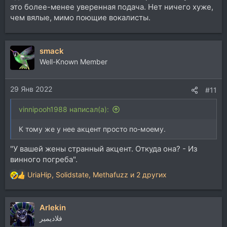
это более-менее уверенная подача. Нет ничего хуже,
чем вялые, мимо поющие вокалисты.
smack
Well-Known Member
29 Янв 2022
#11
vinnipooh1988 написал(а):
К тому же у нее акцент просто по-моему.
"У вашей жены странный акцент. Откуда она? - Из
винного погреба".
UriaHip
,
Solidstate
,
Methafuzz
и 2 других
Р
е
а
Arlekin
к
ц
فلاديمير
и