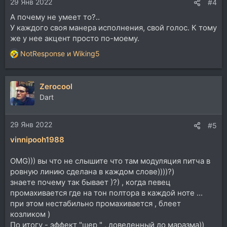
29 Янв 2022
:
#4
А почему не умеет то?..
У каждого своя манера исполнения, свой голос. К тому
же у нее акцент просто по-моему.
NotResponse
и
Wiking5
Р
е
а
Zerocool
к
ц
Dart
и
и
29 Янв 2022
:
#5
vinnipooh1988
OMG))) вы что не слышите что там модуляция питча в
ровную линию сделана в каждом слове))))?)
знаете почему так бывает )?) , когда певец
промахивается где на тон полтора в каждой ноте ...
при этом нестабильно промахивается , блеет
козликом )
По итогу - эффект "шер " , доведенный до маразма))