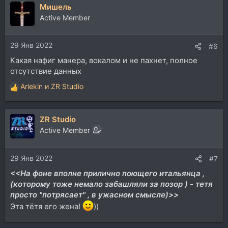
Мишель
к
ц
Active Member
и
и
29 Янв 2022
:
#6
Какая нафиг манера, вокалом и не пахнет, полное
отсутствие данных
Arlekin
и
ZR Studio
Р
е
а
ZR Studio
к
ц
Active Member
и
и
29 Янв 2022
:
#7
<<На фоне вполне прилично поющего итальянца ,
(которому тоже немало забашляли за позор ) - тетя
просто "потрясает" , в ужасном смысле)>>
Эта тётя его жена!
))