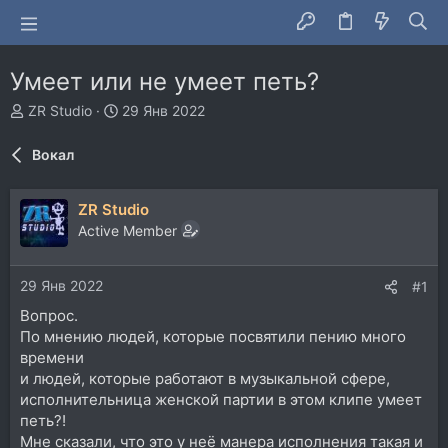
Умеет или не умеет петь?
А
Д
ZR Studio
29 Янв 2022
в
а
т
т
Вокал
о
а
р
н
т
а
ZR Studio
е
ч
Active Member
м
а
ы
л
а
29 Янв 2022
#1
Вопрос.
По мнению людей, которые посвятили пению много
времени
и людей, которые работают в музыкальной сфере,
исполнительница женской партии в этом клипе умеет
петь?!
Мне сказали, что это у неё манера исполнения такая и