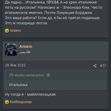
Да ладно... Итальянка, !@%$& А на хрен итальянке
петь на русском? Написано ж - Элеонора Ким. Чисто
итальянское имечко. Почти Лукреция Борджиа.
Это ваша работа? Если да, я бы её прятал подальше.
Это ж позорище лютое.
Arlekin
Р
е
а
Arlekin
к
ц
فلاديمير
и
и
29 Янв 2022
:
#17
ZR studio написал(а):
Итальянка
Ну тогда я - майяплесецкая.
NotResponse
Р
е