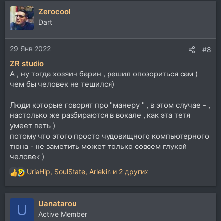
Zerocool
Dart
29 Янв 2022
#8
ZR studio
А , ну тогда хозяин барин , решил опозориться сам )
чем бы человек не тешился)
Люди которые говорят про "манеру " , в этом случае - ,
настолько же разбираются в вокале , как эта тетя
умеет петь )
потому что этого просто чудовищного компьютерного
тюна - не заметить может только совсем глухой
человек )
UriaHip
,
SoulState
,
Arlekin
и 2 других
Р
е
а
Uanatarou
к
U
ц
Active Member