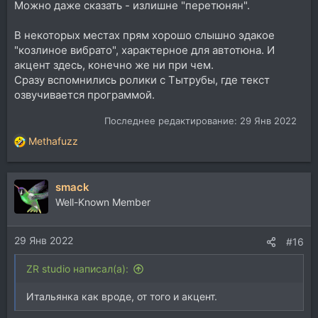
Можно даже сказать - излишне "перетюнян".
В некоторых местах прям хорошо слышно эдакое
"козлиное вибрато", характерное для автотюна. И
акцент здесь, конечно же ни при чем.
Сразу вспомнились ролики с Тытрубы, где текст
озвучивается программой.
Последнее редактирование:
29 Янв 2022
Methafuzz
Р
е
а
smack
к
ц
Well-Known Member
и
и
29 Янв 2022
:
#16
ZR studio написал(а):
Итальянка как вроде, от того и акцент.