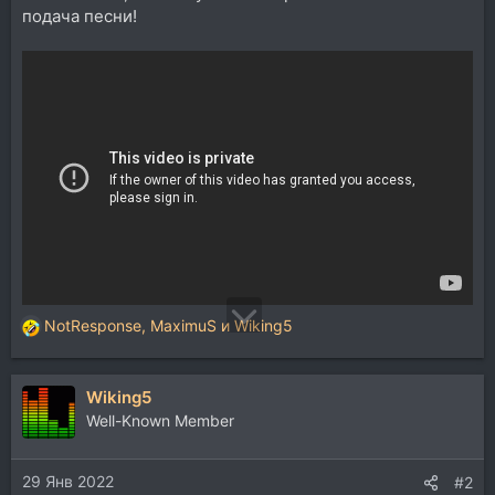
подача песни!
NotResponse
,
MaximuS
и
Wiking5
Р
е
а
Wiking5
к
ц
Well-Known Member
и
и
29 Янв 2022
:
#2