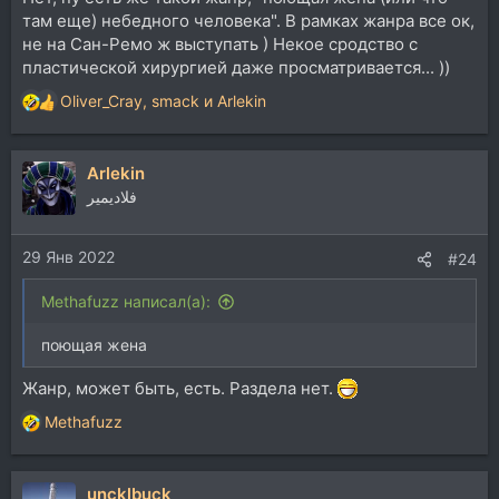
там еще) небедного человека". В рамках жанра все ок,
не на Сан-Ремо ж выступать ) Некое сродство с
пластической хирургией даже просматривается... ))
Oliver_Cray
,
smack
и
Arlekin
Р
е
а
Arlekin
к
ц
فلاديمير
и
и
29 Янв 2022
:
#24
Methafuzz написал(а):
поющая жена
Жанр, может быть, есть. Раздела нет.
Methafuzz
Р
е
а
uncklbuck
к