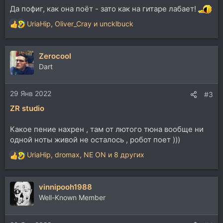
Да пофиг, как она поёт - зато как на гитаре лабает!
UriaHip
,
Oliver_Cray
и
uncklbuck
Р
е
а
Zerocool
к
ц
Dart
и
и
29 Янв 2022
:
#3
ZR studio
Какое пение нахрен , там от лютого тюна вообще ни
одной ноты живой не осталось , робот поет )))
UriaHip
,
dromax
,
NE ON
и 8 других
Р
е
а
vinnipooh1988
к
ц
Well-Known Member
и
и