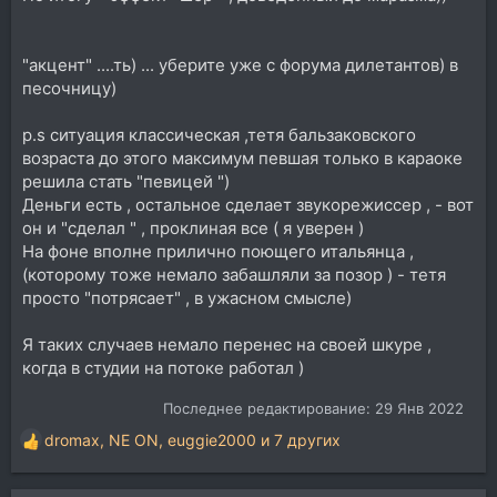
"акцент" ....ть) ... уберите уже с форума дилетантов) в
песочницу)
p.s ситуация классическая ,тетя бальзаковского
возраста до этого максимум певшая только в караоке
решила стать "певицей ")
Деньги есть , остальное сделает звукорежиссер , - вот
он и "сделал " , проклиная все ( я уверен )
На фоне вполне прилично поющего итальянца ,
(которому тоже немало забашляли за позор ) - тетя
просто "потрясает" , в ужасном смысле)
Я таких случаев немало перенес на своей шкуре ,
когда в студии на потоке работал )
Последнее редактирование:
29 Янв 2022
dromax
,
NE ON
,
euggie2000
и 7 других
Р
е
а