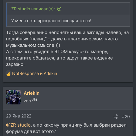
ZR studio написал(а):
У меня есть прекрасно поющая жена!
Тогда совершенно непонятны ваши взгляды налево, на
подобных "певиц" - даже в платоническом, чисто
музыкальном смысле )))
А с тем, кто увидел в ЭТОМ какую-то манеру,
прекратите общаться, а то вдруг такое видение
заразно.
NotResponse
и
Arlekin
Р
е
а
Arlekin
к
ц
فلاديمير
и
и
29 Янв 2022
:
#20
@ZR studio
, а по какому принципу был выбран раздел
форума для вот этого?