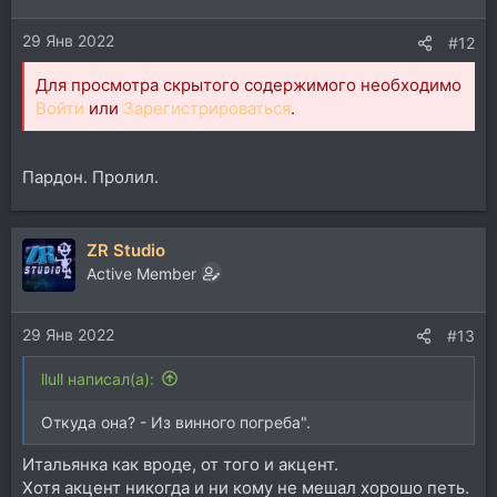
и
29 Янв 2022
:
#12
Для просмотра скрытого содержимого необходимо
Войти
или
Зарегистрироваться
.
Пардон. Пролил.
ZR Studio
Active Member
29 Янв 2022
#13
llull написал(а):
Откуда она? - Из винного погреба".
Итальянка как вроде, от того и акцент.
Хотя акцент никогда и ни кому не мешал хорошо петь.