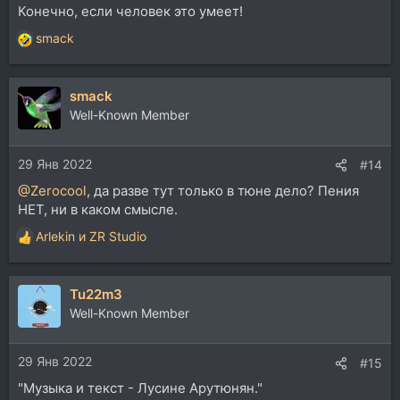
Конечно, если человек это умеет!
smack
Р
е
а
smack
к
ц
Well-Known Member
и
и
29 Янв 2022
:
#14
@Zerocool
, да разве тут только в тюне дело? Пения
НЕТ, ни в каком смысле.
Arlekin
и
ZR Studio
Р
е
а
Tu22m3
к
ц
Well-Known Member
и
и
29 Янв 2022
:
#15
"Музыка и текст - Лусине Арутюнян."