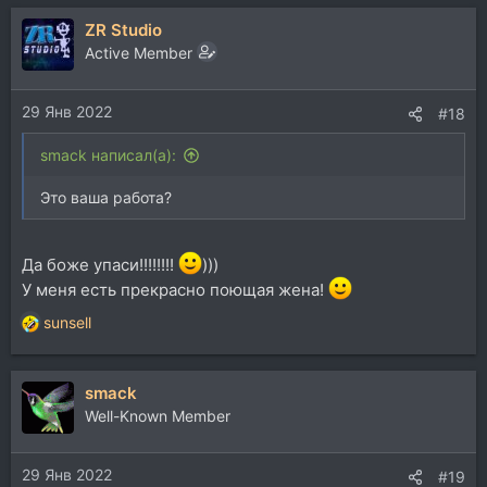
а
ZR Studio
к
ц
Active Member
и
и
29 Янв 2022
:
#18
smack написал(а):
Это ваша работа?
Да боже упаси!!!!!!!!
)))
У меня есть прекрасно поющая жена!
sunsell
Р
е
а
smack
к
ц
Well-Known Member
и
и
29 Янв 2022
:
#19