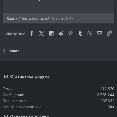
Всего: 1 (пользователей: 0, гостей: 1)
Facebook
X (Twitter)
LinkedIn
Reddit
Pinterest
Tumblr
WhatsApp
Электр
Сс
Поделиться:
Вокал
Статистика форума
Темы
112.579
Сообщения
2.726.244
Пользователи
137.832
Новый пользователь
Dirk
Онлайн статистика