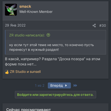
smack
Well-Known Member
29 Янв 2022
#30
ZR studio написал(а):
ну если тут этой теме не место, то конечно пусть
перенесут в нужный раздел!
В какой, например? Раздела "Доска позора" на этом
форме пока нет...
ZR Studio
и
sunsell
Р
е
а
Last
1 из 2
Вперёд
к
ц
Войдите или зарегистрируйтесь для ответа.
и
и
:
Сейчас просматривают