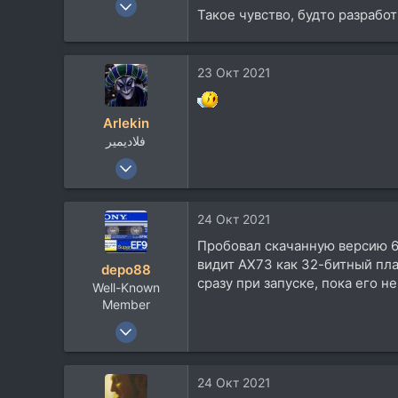
Такое чувство, будто разработ
280
191
43
23 Окт 2021
Краснодар
Arlekin
فلاديمير
23 Июн 2008
8.751
13.865
24 Окт 2021
113
Пробовал cкачанную версию 64 
rmmedia.ru
видит AX73 как 32-битный пла
depo88
сразу при запуске, пока его не
Well-Known
Member
27 Авг 2007
1.432
1.671
24 Окт 2021
113