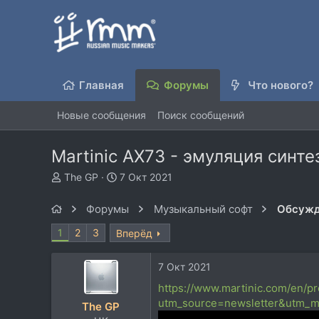
Главная
Форумы
Что нового?
Новые сообщения
Поиск сообщений
Martinic AX73 - эмуляция синте
А
Д
The GP
7 Окт 2021
в
а
т
т
Форумы
Музыкальный софт
Обсужд
о
а
р
н
1
2
3
Вперёд
т
а
е
ч
7 Окт 2021
м
а
ы
л
https://www.martinic.com/en/p
а
utm_source=newsletter&utm_
The GP