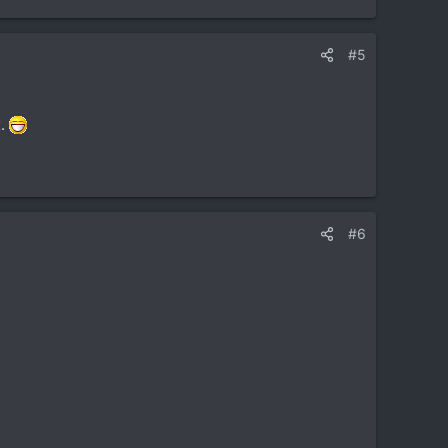
#5
х.
#6