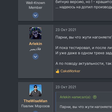
битную версию, но ! - крашится
Well-Known
:
... надеюсь на допил производит
Member
27 Авг 2007
1.432
1.671
23 Окт 2021
113
Парни, вы что жути нагоняете
Arlekin
И пока тестировал, и после ли
فلاديمير
И уже даже в одном треке заде
23 Июн 2008
8.751
А по поводу актуальности, так
13.865
CakeWorker
Р
113
е
rmmedia.ru
а
23 Окт 2021
к
ц
и
Arlekin написал(а):
TheWiseMan
и
Павлик Морозов
:
Парни, вы что жути нагоняете
29 Мар 2020