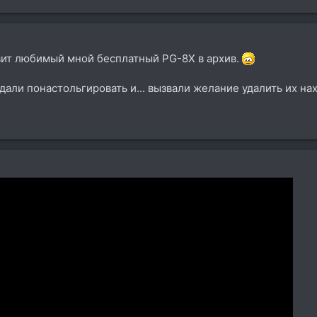
авит любимый мной бесплатный PG-8X в архив.
дали понастольгировать и... вызвали желание удалить их на