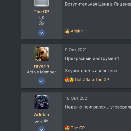
ц
Вступительная Цена в Лиценз
и
The GP
и
ЦК
:
8 Окт 2003
Arlekin
Р
4.537
е
а
4.397
9 Окт 2021
к
113
ц
Прекрасный инструмент!
и
MALDIVES
raverin
и
Посетить сайт
Звучит очень аналогово.
Active Member
:
26 Май 2015
Got Zilla
и
The GP
Р
203
е
а
148
18 Окт 2021
к
43
ц
Неделю поигрался... уговорил
40
и
Arlekin
и
فلاديمير
:
23 Июн 2008
The GP
Р