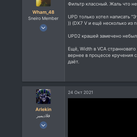
Фильтр классный. Жаль что не
Wham_48
UPD только хотел написать "Эт
Sneiro Member
)) (DX7 V и ещё несколько из 
15 Дек 2006
9.078
UPD2 крашей замечено небыло
6.445
Ещё, Width в VCA странновато 
113
вернее в процессе кручения с
47
даёт.
Валдай-Минск
24 Окт 2021
Arlekin
فلاديمير
23 Июн 2008
8.751