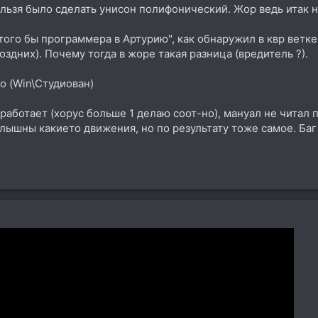
льзя было сделать унисон полифонический. Жор ведь итак н
ого бы программера в Артурию", как обнаружил в квр ветке 
поздних). Почему тогда в жоре такая разница (вредитель ?).
 (Win\Студиован)
работает (хорус больше 1 делаю соот-но), мануал не читал п
лышны какието движения, но по результату тоже самое. Баг