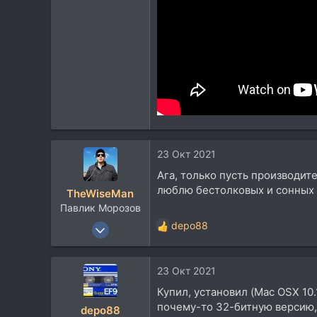
23 Окт 2021
Ага, только пусть производит
люблю бестолковых и сонных 
TheWiseMan
Павлик Морозов
29 Мар 2020
depo88
Р
280
е
а
191
23 Окт 2021
к
43
ц
Купил, установил (Mac OSX 10.
и
Краснодар
почему-то 32-битную версию, 
depo88
и