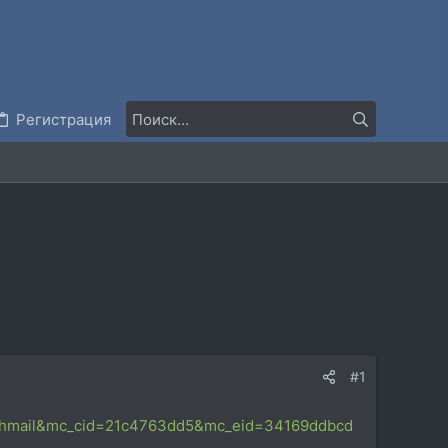
Регистрация
#1
chmail&mc_cid=21c4763dd5&mc_eid=34169ddbcd