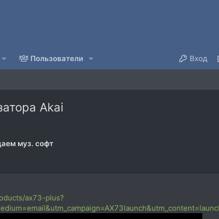
Пользователи
Вход
затора Akai
аем муз. софт
roducts/ax73-plus?
medium=email&utm_campaign=AX73launch&utm_content=laun