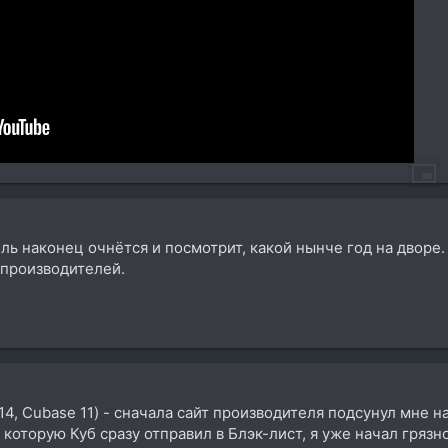
ель наконец очнётся и посмотрит, какой нынче год на дворе.
производителей.
14, Cubase 11) - сначала сайт производителя подсунул мне 
которую Куб сразу отправил в Блэк-лист, я уже начал грязн