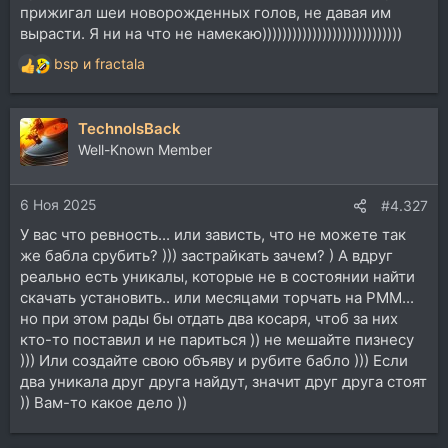
прижигал шеи новорожденных голов, не давая им
вырасти. Я ни на что не намекаю))))))))))))))))))))))))))))
bsp
и
fractala
Р
е
а
TechnoIsBack
к
ц
Well-Known Member
и
и
6 Ноя 2025
:
#4.327
У вас что ревность... или зависть, что не можете так
же бабла срубить? ))) застрайкать зачем? ) А вдруг
реально есть уникалы, которые не в состоянии найти
скачать установить.. или месяцами торчать на РММ...
но при этом рады бы отдать два косаря, чтоб за них
кто-то поставил и не париться )) не мешайте пизнесу
))) Или создайте свою объяву и рубите бабло ))) Если
два уникала друг друга найдут, значит друг друга стоят
)) Вам-то какое дело ))