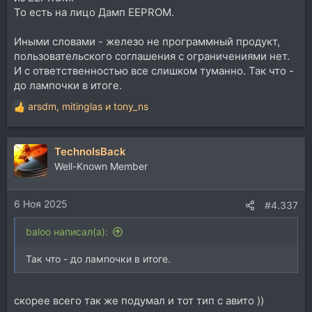
То есть на лицо Дамп EEPROM.
Иными словами - железо не программный продукт,
пользовательского соглашения с ограничениями нет.
И с ответственностью все слишком туманно. Так что -
до лампочки в итоге.
arsdm
,
mitinglas
и
tony_ns
Р
е
а
TechnoIsBack
к
ц
Well-Known Member
и
и
6 Ноя 2025
:
#4.337
baloo написал(а):
Так что - до лампочки в итоге.
скорее всего так же подумал и тот тип с авито ))