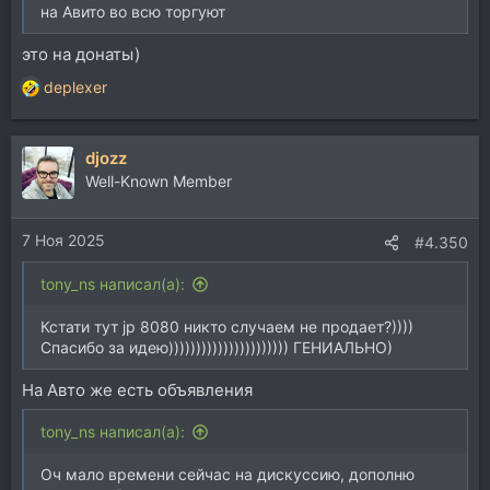
на Авито во всю торгуют
это на донаты)
deplexer
Р
е
а
djozz
к
ц
Well-Known Member
и
и
7 Ноя 2025
:
#4.350
tony_ns написал(а):
Кстати тут jp 8080 никто случаем не продает?))))
Спасибо за идею)))))))))))))))))))))) ГЕНИАЛЬНО)
На Авто же есть объявления
tony_ns написал(а):
Оч мало времени сейчас на дискуссию, дополню