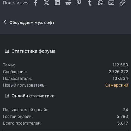
Facebook
X (Twitter)
LinkedIn
Reddit
Pinterest
Tumblr
WhatsApp
Электр
Сс
Поделиться:
Обсуждаем муз. софт
Статистика форума
Темы
112.583
Сообщения
2.726.372
Пользователи
137.834
Новый пользователь
Самарский
Онлайн статистика
Пользователей онлайн
24
Гостей онлайн
5.793
Всего посетителей
5.817