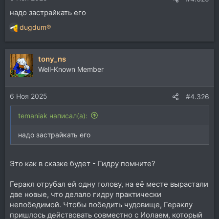
надо застрайкать его
dugdum®
Р
е
а
tony_ns
к
ц
Well-Known Member
и
и
6 Ноя 2025
:
#4.326
temaniak написал(а):
надо застрайкать его
Это как в сказке будет - Гидру помните?
Геракл отрубал ей одну голову, на её месте вырастали
две новые, что делало гидру практически
непобедимой. Чтобы победить чудовище, Гераклу
пришлось действовать совместно с Иолаем, который