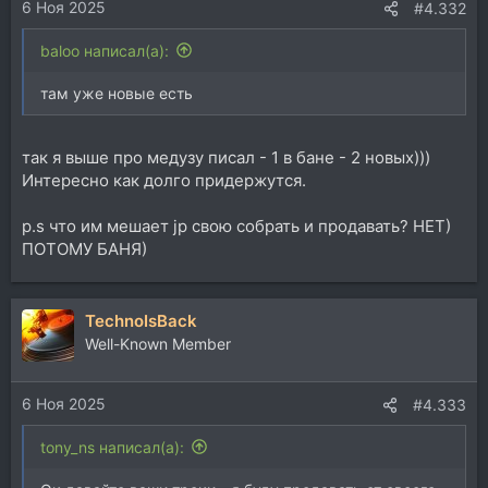
6 Ноя 2025
:
#4.332
baloo написал(а):
там уже новые есть
так я выше про медузу писал - 1 в бане - 2 новых)))
Интересно как долго придержутся.
p.s что им мешает jp свою собрать и продавать? НЕТ)
ПОТОМУ БАНЯ)
TechnoIsBack
Well-Known Member
6 Ноя 2025
#4.333
tony_ns написал(а):