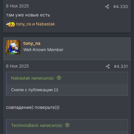
и
6 Ноя 2025
:
#4.330
там уже новые есть
tony_ns
и
Nabastak
Р
е
а
tony_ns
к
ц
Well-Known Member
и
и
6 Ноя 2025
:
#4.331
Nabastak написал(а):
Сняли с публикации )))
совпадение) поверьте)))
TechnoIsBack написал(а):