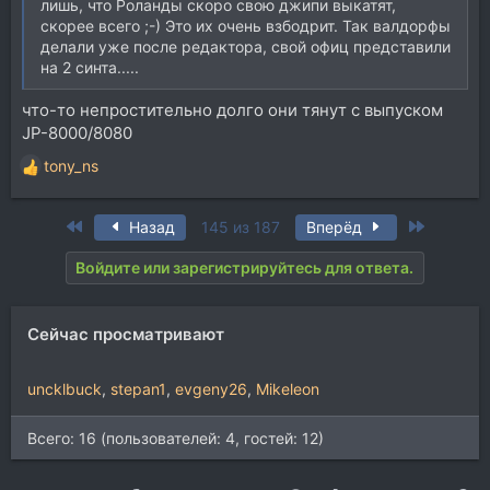
лишь, что Роланды скоро свою джипи выкатят,
скорее всего ;-) Это их очень взбодрит. Так валдорфы
делали уже после редактора, свой офиц представили
на 2 синта.....
что-то непростительно долго они тянут с выпуском
JP-8000/8080
tony_ns
Р
е
а
First
Last
Назад
145 из 187
Вперёд
к
ц
Войдите или зарегистрируйтесь для ответа.
и
и
:
Сейчас просматривают
uncklbuck
stepan1
evgeny26
Mikeleon
Всего: 16 (пользователей: 4, гостей: 12)