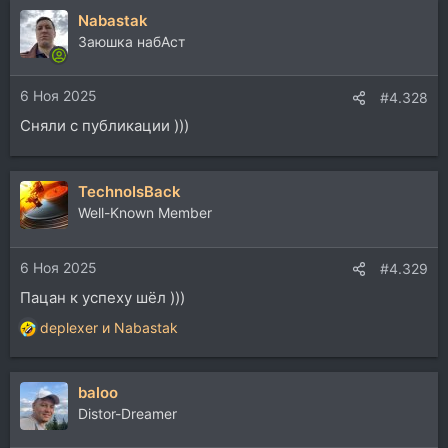
Nabastak
Заюшка набАст
6 Ноя 2025
#4.328
Сняли с публикации )))
TechnoIsBack
Well-Known Member
6 Ноя 2025
#4.329
Пацан к успеху шёл )))
deplexer
и
Nabastak
Р
е
а
baloo
к
ц
Distor-Dreamer
и