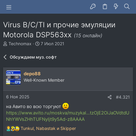
Virus B/C/TI и прочие эмуляции
Motorola DSP563xx
(15 онлайн)
А
Д
Technomax
7 Июл 2021
в
а
т
т
Обсуждаем муз. софт
о
а
р
н
т
а
depo88
е
ч
Well-Known Member
м
а
ы
л
а
6 Ноя 2025
#4.321
на Авито во всю торгуют
https://www.avito.ru/moskva/muzykal...tzOjE2OiJaOVdtdU
NhYWVsZHhTUFNyIjt9y5Ad-z8AAAA
Tunkul
,
Nabastak
и
Skipper
Р