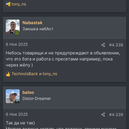
tony_ns
Р
е
а
Nabastak
к
ц
Заюшка набАст
и
и
6 Ноя 2025
:
#4.338
Небось товарищи и не предупреждают в объявлении,
что это бэта и работа с пресетами например, пока
через жёпу )
TechnoIsBack
и
tony_ns
Р
е
а
baloo
к
ц
Distor-Dreamer
и
и
6 Ноя 2025
:
#4.339
Так да не так)
Мозгов должно хватать что делаешь своими руками.