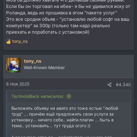
Если бы он торговал на ибее- я бы не удивился иску от
Роланда, ведь их прошивка в этом "пакете услуг"
Это все сродни объяв - "установлю любой софт на ваш
компуктер" за 300р (только там надо реально
приехать и поработать с установкой)
tony_ns
Р
е
а
tony_ns
к
ц
Well-Known Member
и
и
6 Ноя 2025
:
#4.340
TechnoIsBack написал(а):
Выложить объяву на авито это тоже естьм "любой
труд" ... причём ещё предложить свои услуги за
установку... ничего себе.. найти плагин ... быть в
теме.. установить... тут труда огого ))