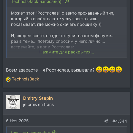
TechnoIsBack написал(а):
Может этот "Ростислав" с авито прохаванный тип,
который в своём пакете услуг всего лишь
показывает, где можно скачать прошивку ))
И, скорее всего, он где-то тусит на этом форуме...
раз в теме... поэтому спросим у него лично....
встречайте, а вот и Ростислав:
Нажмите для раскрытия...
ps (братан, не подведи... я тебя уже объявил, твой
выход) ))))))))
Всем здарасте - я Ростислав, вызывали?
TechnoIsBack
Р
е
а
Dmitry Stepin
к
ц
je crois en trans
и
и
6 Ноя 2025
:
#4.344
tony_ns написал(а):