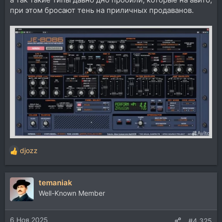
при этом бросают тень на приличных продаванов.
djozz
Р
е
а
temaniak
к
ц
Well-Known Member
и
и
6 Ноя 2025
:
#4.325