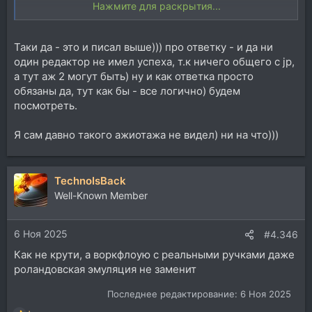
Нажмите для раскрытия...
Сейчас как история с профайлерами гитарными
начнется. Все начнут клепать эмуляторы чипов.
Таки да - это и писал выше))) про ответку - и да ни
один редактор не имел успеха, т.к ничего общего с jp,
а тут аж 2 могут быть) ну и как ответка просто
обязаны да, тут как бы - все логично) будем
посмотреть.
Я сам давно такого ажиотажа не видел) ни на что)))
TechnoIsBack
Well-Known Member
6 Ноя 2025
#4.346
Как не крути, а воркфлоую с реальными ручками даже
роландовская эмуляция не заменит
Последнее редактирование:
6 Ноя 2025