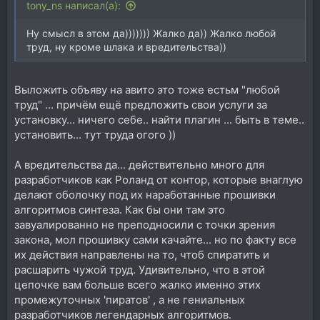
tony_ns написал(а):
Ну смысл в этом да))))))) Жалко да)) Жалко любой
труд, ну кроме шлака и вредительства))
Выложить объяву на авито это тоже естьм "любой
труд" ... причём ещё предложить свои услуги за
установку... ничего себе.. найти плагин ... быть в теме..
установить... тут труда огого ))
А вредительства да... действительно много для
разработчиков как Роланд от контор, которые внаглую
делают оболочку под их наработанные прошивки
алгоритмов синтеза. Как бы они там это
завуалированно не преподносили с точки зрения
закона, мол прошивку сами качайте... но по факту все
их действия направлены на то, чтоб спиратить и
расшарить чужой труд. Удивительно, что в этой
цепочке вам больше всего жалко именно этих
промежуточных 'пиратов' , а не гениальных
разработчиков легендарных алгоритмов.