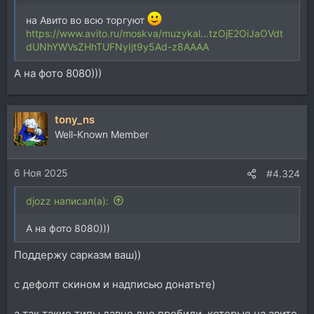
на Авито во всю торгуют
https://www.avito.ru/moskva/muzykal...tzOjE2OiJaOVdt
dUNhYWVsZHhTUFNyIjt9y5Ad-z8AAAA
А на фото 8080)))
tony_ns
Well-Known Member
6 Ноя 2025
#4.324
djozz написал(а):
А на фото 8080)))
Поддержу сарказм ваш))
с дефолт скином и надписью донатьте)
а так такие типы давно дно пробили, которые на авито,