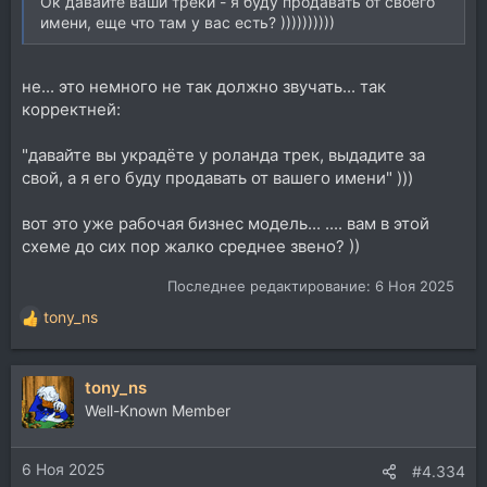
Ок давайте ваши треки - я буду продавать от своего
имени, еще что там у вас есть? ))))))))))
не... это немного не так должно звучать... так
корректней:
"давайте вы украдёте у роланда трек, выдадите за
свой, а я его буду продавать от вашего имени" )))
вот это уже рабочая бизнес модель... .... вам в этой
схеме до сих пор жалко среднее звено? ))
Последнее редактирование:
6 Ноя 2025
tony_ns
Р
е
а
tony_ns
к
ц
Well-Known Member
и
и
6 Ноя 2025
:
#4.334