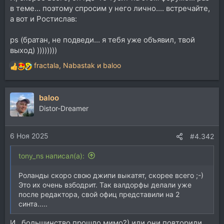
в теме... поэтому спросим у него лично.... встречайте,
а вот и Ростислав:
ps (братан, не подведи... я тебя уже объявил, твой
выход) ))))))))
fractala
,
Nabastak
и
baloo
Р
е
а
baloo
к
ц
Distor-Dreamer
и
и
6 Ноя 2025
:
#4.342
tony_ns написал(а):
Роланды скоро свою джипи выкатят, скорее всего ;-)
Это их очень взбодрит. Так валдорфы делали уже
после редактора, свой офиц представили на 2
синта.....
И.. большинство прошло мимо?) или они повторили