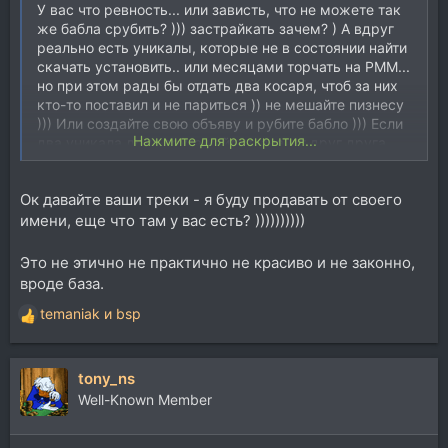
У вас что ревность... или зависть, что не можете так
же бабла срубить? ))) застрайкать зачем? ) А вдруг
реально есть уникалы, которые не в состоянии найти
скачать установить.. или месяцами торчать на РММ...
но при этом рады бы отдать два косаря, чтоб за них
кто-то поставил и не париться )) не мешайте пизнесу
))) Или создайте свою объяву и рубите бабло ))) Если
Нажмите для раскрытия...
два уникала друг друга найдут, значит друг друга
стоят )) Вам-то какое дело ))
Ок давайте ваши треки - я буду продавать от своего
имени, еще что там у вас есть? ))))))))))
Это не этично не практично не красиво и не законно,
вроде база.
temaniak
и
bsp
Р
е
а
tony_ns
к
ц
Well-Known Member
и
и