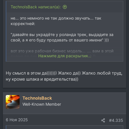
TechnoIsBack написал(а):
не... это немного не так должно звучать... так
корректней:
"давайте вы украдёте у роланда трек, выдадите за
свой, а я его буду продавать от вашего имени" )))
вот это уже рабочая бизнес модель... .... вам в этой
Нажмите для раскрытия...
схеме до сих пор жалко среднее звено? ))
Ну смысл в этом да))))))) Жалко да)) Жалко любой труд,
ну кроме шлака и вредительства))
TechnoIsBack
Well-Known Member
6 Ноя 2025
#4.335