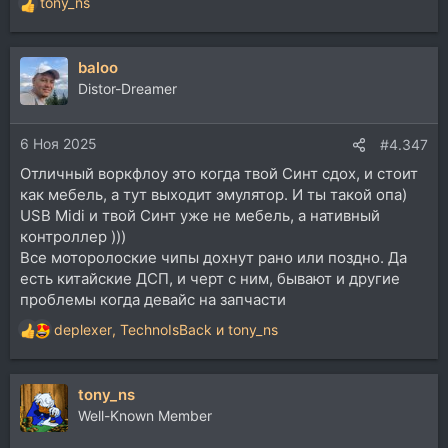
tony_ns
Р
е
а
baloo
к
ц
Distor-Dreamer
и
и
6 Ноя 2025
:
#4.347
Отличный воркфлоу это когда твой Синт сдох, и стоит
как мебель, а тут выходит эмулятор. И ты такой опа)
USB Midi и твой Синт уже не мебель, а нативный
контроллер )))
Все моторолоские чипы дохнут рано или поздно. Да
есть китайские ДСП, и черт с ним, бывают и другие
проблемы когда девайс на запчасти
deplexer
,
TechnoIsBack
и
tony_ns
Р
е
а
tony_ns
к
ц
Well-Known Member
и