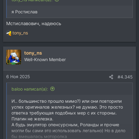
я Ростислав
Мстиславович, надеюсь
tony_ns
Р
е
а
tony_ns
к
ц
Well-Known Member
и
и
6 Ноя 2025
:
#4.345
baloo написал(а):
И.. большинство прошло мимо?) или они повторили
успех оригиналов железных? не думаю. Это просто
ответка требующая подобных мер с их стороны.
Плагин не железка.
А будь эмулятор опенсурсным, Роланды и прочие
могли бы сами это использовать легально) Но в дело
бы вмешалась моторолка