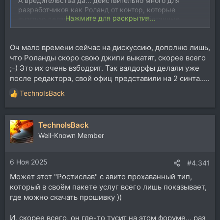
А вредительства да... действительно много для
разработчиков как Роланд от контор, которые
Нажмите для раскрытия...
внаглую делают оболочку под их наработанные
прошивки алгоритмов синтеза. Как бы они там это
завуалированно не преподносили с точки зрения
Оч мало времени сейчас на дискуссию, дополню лишь,
закона, мол прошивку сами качайте... но по факту
все их действия направлены на то, чтоб спиратить и
что Роланды скоро свою джипи выкатят, скорее всего
расшарить чужой труд. Удивительно, что в этой
;-) Это их очень взбодрит. Так валдорфы делали уже
цепочке вам больше всего жалко именно этих
после редактора, свой офиц представили на 2 синта.....
промежуточных 'пиратов' , а не гениальных
TechnoIsBack
разработчиков легендарных алгоритмов.
Р
е
а
TechnoIsBack
к
ц
Well-Known Member
и
и
6 Ноя 2025
:
#4.341
Может этот "Ростислав" с авито прохаванный тип,
который в своём пакете услуг всего лишь показывает,
где можно скачать прошивку ))
И, скорее всего, он где-то тусит на этом форуме... раз