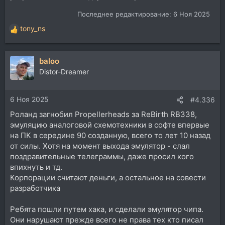
Последнее редактирование:
6 Ноя 2025
tony_ns
Р
е
а
baloo
к
ц
Distor-Dreamer
и
и
6 Ноя 2025
:
#4.336
Роланд загнобил Propellerheads за ReBirth RB338,
эмуляцию аналоговой схемотехники в софте впервые
на ПК в середине 90 созданную, всего то лет 10 назад
от силы. Хотя на момент выхода эмулятор - слал
поздравительные телеграммы, даже просил кого
впихнуть и тд.
Корпорации считают деньги, а остальное на совести
разработчика
Ребята пошли путем хака, и сделали эмулятор чипа.
Они нарушают прежде всего не права тех кто писал