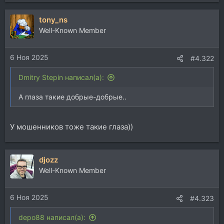
е
а
tony_ns
к
ц
Well-Known Member
и
и
6 Ноя 2025
:
#4.322
Dmitry Stepin написал(а):
А глаза такие добрые-добрые..
У мошенников тоже такие глаза))
djozz
Well-Known Member
6 Ноя 2025
#4.323
depo88 написал(а):