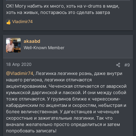
ОК! Могу набить их много, хоть на v-drums в миди,
хоть на живых, постараюсь это сделать завтра
Vladimir74
Р
е
а
akaabd
к
ц
Well-Known Member
и
и
18 Апр 2020
:
#9
@Vladimir74
, Лезгинка лезгинке рознь, даже внутри
нашего региона, лезгинки отличаются
акцентированием. Чеченская отличается от аварской
кумыкской даргинской и лакской. И они между собой
тоже отличаются. У грузинов ближе к черкесским-
кабардинским по акцентам и скоростям, небыстрая и
более величественная. У дагестанцев и чеченцев
скоростные и зажигательные лезгинки. Так что
вначале желательно просто определиться и затем
попробовать записать!