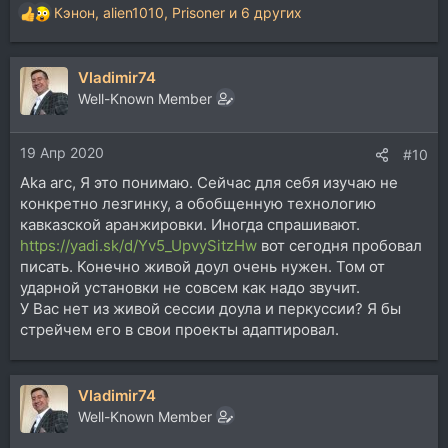
Кэнон
,
alien1010
,
Prisoner
и 6 других
Р
е
а
Vladimir74
к
ц
Well-Known Member
и
и
19 Апр 2020
:
#10
Aka arc, Я это понимаю. Сейчас для себя изучаю не
конкретно лезгинку, а обобщенную технологию
кавказской аранжировки. Иногда спрашивают.
https://yadi.sk/d/Yv5_UpvySitzHw
вот сегодня пробовал
писать. Конечно живой доул очень нужен. Том от
ударной установки не совсем как надо звучит.
У Вас нет из живой сессии доула и перкуссии? Я бы
стрейчем его в свои проекты адаптировал.
Vladimir74
Well-Known Member