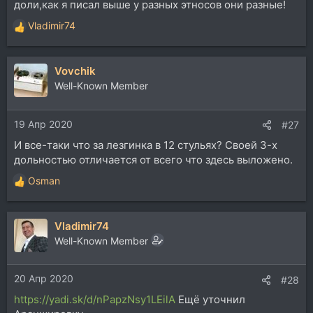
доли,как я писал выше у разных этносов они разные!
Vladimir74
Р
е
а
Vovchik
к
ц
Well-Known Member
и
и
19 Апр 2020
:
#27
И все-таки что за лезгинка в 12 стульях? Своей 3-х
дольностью отличается от всего что здесь выложено.
Osman
Р
е
а
Vladimir74
к
ц
Well-Known Member
и
и
20 Апр 2020
:
#28
https://yadi.sk/d/nPapzNsy1LEilA
Ещё уточнил