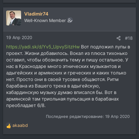
Vladimir74
Well-Known Member
19 Апр 2020
#18
https://yadi.sk/d/Yv5_UpvySitzHw
Вот подложил лупы в
проект. Жизни добавилось. Вокал из плюса тихонько
оставил, чтобы обозначить тему и пишу остальное. У
нас в Краснодаре много этнических музыкантов и
адыгейских и армянских и греческих и каких только
нет. Просто они в своей тусовке общаются. Ритм
барабана из Вашего трека в адыгейскую,
кабардинскую музыку думаю вписался бы. Вот в
армянской там триольная пульсация в барабанах
преобладает 6/8.
Последнее редактирование:
19 Апр 2020
akaabd
Р
е