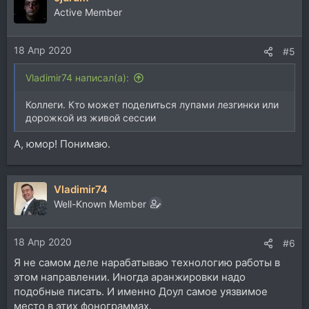
ц
Active Member
и
и
18 Апр 2020
:
#5
Vladimir74 написал(а):
Коллеги. Кто может поделиться лупами лезгинки или
дорожкой из живой сессии
А, юмор! Понимаю.
Vladimir74
Well-Known Member
18 Апр 2020
#6
Я не самом деле нарабатываю технологию работы в
этом направлении. Иногда аранжировки надо
подобные писать. И именно Доул самое уязвимое
место в этих фонограммах.