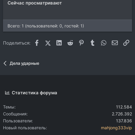
Сейчас просматривают
Всего: 1 (пользователей: 0, гостей: 1)
Facebook
X (Twitter)
LinkedIn
Reddit
Pinterest
Tumblr
WhatsApp
Электр
Сс
Поделиться:
Дела ударные
Статистика форума
Темы
112.584
Сообщения
2.726.392
Пользователи
137.836
Новый пользователь
mahjong333vip