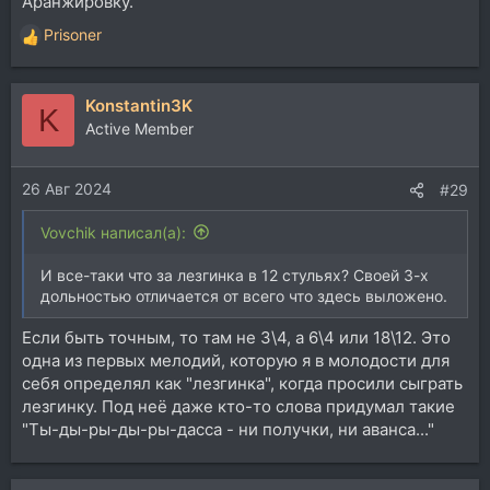
Аранжировку.
Prisoner
Р
е
а
Konstantin3K
к
K
ц
Active Member
и
и
26 Авг 2024
:
#29
Vovchik написал(а):
И все-таки что за лезгинка в 12 стульях? Своей 3-х
дольностью отличается от всего что здесь выложено.
Если быть точным, то там не 3\4, а 6\4 или 18\12. Это
одна из первых мелодий, которую я в молодости для
себя определял как "лезгинка", когда просили сыграть
лезгинку. Под неё даже кто-то слова придумал такие
"Ты-ды-ры-ды-ры-дасса - ни получки, ни аванса..."