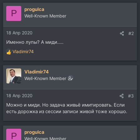
progulca
P
Well-Known Member
18 Апр 2020
#2
Именно лупы? А миди.....
Vladimir74
Р
е
а
Vladimir74
к
ц
Well-Known Member
и
и
18 Апр 2020
:
#3
Можно и миди. Но задача живьё имитировать. Если
есть дорожка из сессии записи живой тоже хорошо.
progulca
P
Well-Known Member