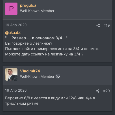
а
progulca
к
P
ц
Well-Known Member
и
и
19 Апр 2020
:
#19
@akaabd
:
".....Размер..... в основном 3/4...."
Вы говорите о лезгинке?
Пытался найти пример лезгинки на 3/4 и не смог.
Можете дать ссылку на лезгинку на 3/4 ?
Vladimir74
Well-Known Member
19 Апр 2020
#20
Вероятно 6/8 имеется в виду или 12/8 или 4/4 в
триольном ритме.