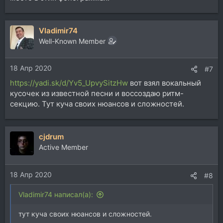
Vladimir74
Well-Known Member
18 Апр 2020
#7
https://yadi.sk/d/Yv5_UpvySitzHw
вот взял вокальный
кусочек из известной песни и воссоздаю ритм-
секцию. Тут куча своих нюансов и сложностей.
cjdrum
Active Member
18 Апр 2020
#8
Vladimir74 написал(а):
тут куча своих нюансов и сложностей.