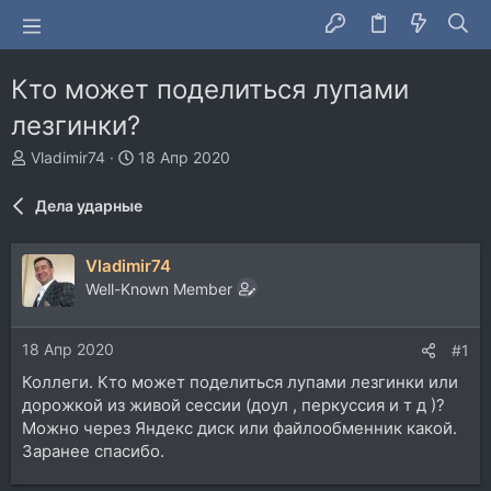
Кто может поделиться лупами
лезгинки?
А
Д
Vladimir74
18 Апр 2020
в
а
т
т
Дела ударные
о
а
р
н
т
а
Vladimir74
е
ч
Well-Known Member
м
а
ы
л
а
18 Апр 2020
#1
Коллеги. Кто может поделиться лупами лезгинки или
дорожкой из живой сессии (доул , перкуссия и т д )?
Можно через Яндекс диск или файлообменник какой.
Заранее спасибо.