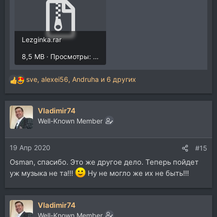
Lezginka.rar
8,5 MB · Просмотры: 2.637
sve
,
alexei56
,
Andruha
и 6 других
Р
е
а
Vladimir74
к
ц
Well-Known Member
и
и
19 Апр 2020
:
#15
Osman, спасибо. Это же другое дело. Теперь пойдет
уж музыка не та!!!
Ну не могло же их не быть!!!
Vladimir74
Well-Known Member