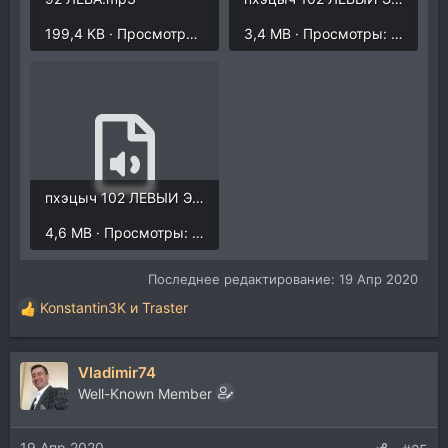
199,4 KB · Просмотры: 11.481
3,4 MB · Просмотры: 1.391
пхэцыч 102 ЛЕВЫИ ЭДИК.wav
4,6 MB · Просмотры: 1.349
Последнее редактирование:
19 Апр 2020
Konstantin3K
и
Traster
Р
е
а
Vladimir74
к
ц
Well-Known Member
и
и
19 Апр 2020