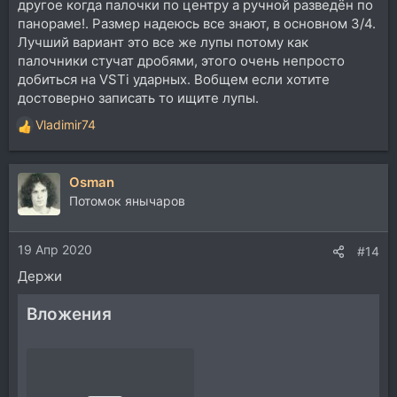
другое когда палочки по центру а ручной разведён по
панораме!. Размер надеюсь все знают, в основном 3/4.
Лучший вариант это все же лупы потому как
палочники стучат дробями, этого очень непросто
добиться на VSTi ударных. Вобщем если хотите
достоверно записать то ищите лупы.
Vladimir74
Р
е
а
Osman
к
ц
Потомок янычаров
и
и
19 Апр 2020
:
#14
Держи
Вложения