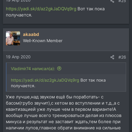
:
#25
https://yadi.sk/d/az2gkJaDQVq9rg
Вот так пока
получается.
akaabd
Well-Known Member
19 Апр 2020
#26
Vladimir74 написал(а):
https://yadi.sk/d/az2gkJaDQVq9rg
Вот так пока
получается.
Уже лучше,над звуком ещё бы поработать- с
басом(грубо звучит),с хетом во вступлении и т.д.,а с
квантизацией уже лучше чем в первом варианте!А
вообще лучше всего тренироваться делая из плюсов
минуса и результат не заставит ждать,тем более при
наличии лупов,главное обрати внимание на сильные