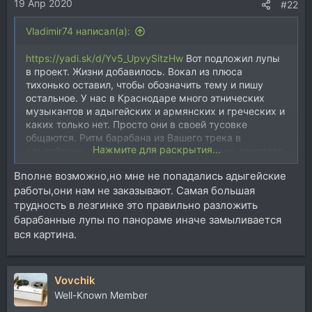
19 Апр 2020
#22
Vladimir74 написал(а):
https://yadi.sk/d/Yv5_UpvySitzHw
Вот подложил лупы
в проект. Жизни добавилось. Вокал из плюса
тихонько оставил, чтобы обозначить тему и пишу
остальное. У нас в Краснодаре много этнических
музыкантов и адыгейских и армянских и греческих и
каких только нет. Просто они в своей тусовке
общаются. Ритм барабана из Вашего трека в
Нажмите для раскрытия...
адыгейскую, кабардинскую музыку думаю вписался
бы. Вот в армянской там триольная пульсация в
Вполне возможно,но мне не попадались адыгейские
барабанах преобладает 6/8.
работы,они нам не заказывают. Самая большая
трудность в лезгинке это правильно разложить
барабанные лупы по панораме иначе замыливается
вся картина.
Vovchik
Well-Known Member