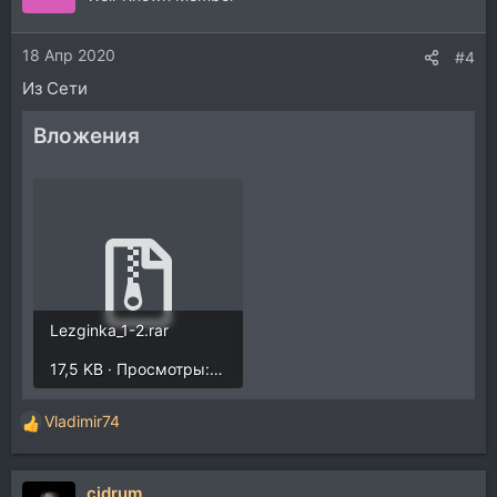
18 Апр 2020
#4
Из Сети
Вложения
Lezginka_1-2.rar
17,5 KB · Просмотры: 3.003
Vladimir74
Р
е
а
cjdrum
к