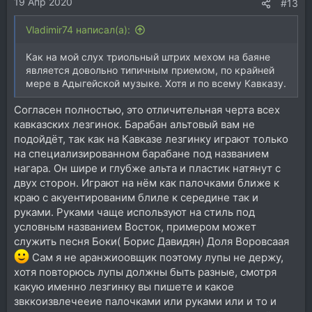
19 Апр 2020
#13
Vladimir74 написал(а):
Как на мой слух триольный штрих мехом на баяне
является довольно типичным приемом, по крайней
мере в Адыгейской музыке. Хотя и по всему Кавказу.
Согласен полностью, это отличительная черта всех
кавказских лезгинок. Барабан альтовый вам не
подойдёт, так как на Кавказе лезгинку играют только
на специализированном барабане под названием
нагара. Он шире и глубже альта и пластик натянут с
двух сторон. Играют на нём как палочками ближе к
краю с акуентированим блиле к середине так и
руками. Руками чаще используют на стиль под
условным названием Восток, примером может
служить песня Боки( Борис Давидян) Доля Воровсаая
Сам я не аранжиоовщик поэтому лупы не держу,
хотя повторюсь лупы должны быть разные, смотря
какую именно лезгинку вы пишете и какое
звккоизвлечееие палочками или руками или и то и