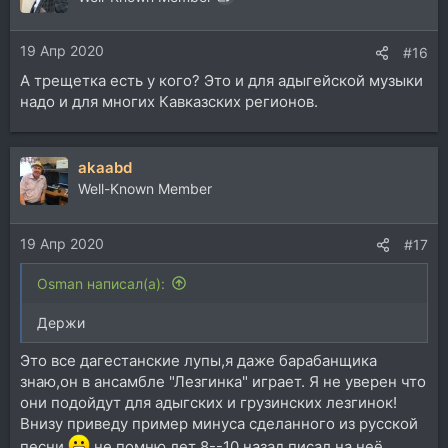
19 Апр 2020
#16
А трещетка есть у кого? Это и для адыгейской музыки
надо и для многих Кавказских регионов.
akaabd
Well-Known Member
19 Апр 2020
#17
Osman написал(а):
Держи
Это все дагестанские лупы,я даже барабанщика
знаю,он в ансамбле "Лезгинка" играет. Я не уверен что
они подойдут для адыгских и грузинских лезгинок!
Внизу приведу пример минуса сделанного из русской
песни
,не помню лет 8--10 назад писал на неё