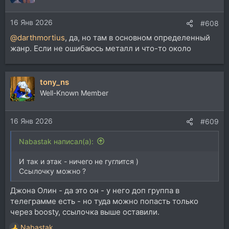
и
и
16 Янв 2026
:
#608
@darthmortius
, да, но там в основном определенный
жанр. Если не ошибаюсь металл и что-то около
tony_ns
Well-Known Member
16 Янв 2026
#609
Nabastak написал(а):
И так и этак - ничего не гуглится )
Ссылочку можно ?
Джона Олин - да это он - у него доп группа в
телеграмме есть - но туда можно попасть только
через boosty, ссылочка выше оставили.
Nabastak