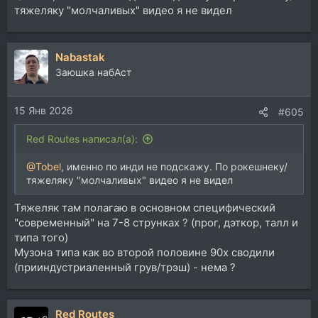
тяжеляку "молчаливых" видео я не видел
Nabastak
Заюшка набАст
15 Янв 2026
#605
Red Routes написал(а):
@Tobel
, именно по инди не подскажу. По рокешнеку/
тяжеляку "молчаливых" видео я не видел
Тяжеляк там полагаю в основном специфический
"современный" на 7-8 струнках ? (прог, дэткор, талл и
типа того)
Музона типа как во второй половине 90х сводили
(прииндустриаленный грув/трэш) - нема ?
Red Routes