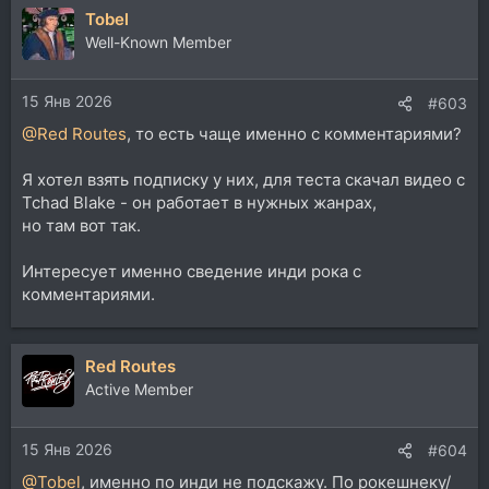
Tobel
к
ц
Well-Known Member
и
и
15 Янв 2026
:
#603
@Red Routes
, то есть чаще именно с комментариями?
Я хотел взять подписку у них, для теста скачал видео с
Tchad Blake - он работает в нужных жанрах,
но там вот так.
Интересует именно сведение инди рока с
комментариями.
Red Routes
Active Member
15 Янв 2026
#604
@Tobel
, именно по инди не подскажу. По рокешнеку/