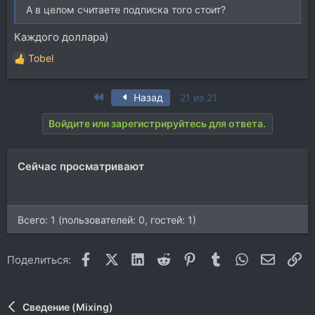
А в целом считаете подписка того стоит?
Каждого доллара)
Tobel
Р
е
а
First
Назад
21 из 21
к
ц
Войдите или зарегистрируйтесь для ответа.
и
и
:
Сейчас просматривают
Всего: 1 (пользователей: 0, гостей: 1)
Facebook
X (Twitter)
LinkedIn
Reddit
Pinterest
Tumblr
WhatsApp
Электр
Сс
Поделиться:
Сведение (Mixing)