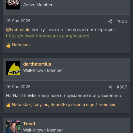
Active Member
15 Янв 2026
#606
@Nabastak
, вот тут можно глянуть кто интересует:
https://mixwiththemasters.com/masters
Nabastak
Р
е
а
darthmortius
к
ц
Well-Known Member
и
и
16 Янв 2026
:
#607
На NailTheMix чаще всего нормально всё разжёвано.
Nabastak
,
tony_ns
,
SoundExplosion
и ещё 1 человек
Р
е
а
Tobel
к
ц
Well-Known Member