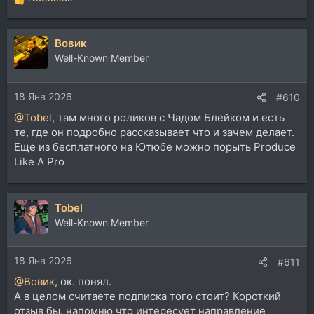
Р
е
а
Вовик
к
ц
Well-Known Member
и
и
18 Янв 2026
:
#610
@Tobel
, там много роликов с Чадом Блейком и есть
те, где он подробно рассказывает что и зачем делает.
Еще из бесплатного на Ютюбе можно порыть Produce
Like A Pro
Tobel
Well-Known Member
18 Янв 2026
#611
@Вовик
, ок. понял.
А в целом считаете подписка того стоит? Короткий
отзыв бы. напомню что интересует направление