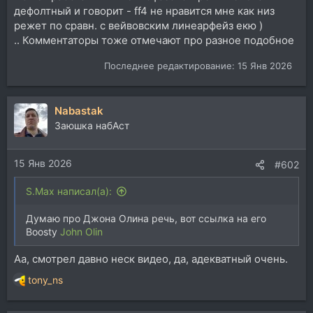
дефолтный и говорит - ff4 не нравится мне как низ
режет по сравн. с вейвовским линеарфейз екю )
.. Комментаторы тоже отмечают про разное подобное
Последнее редактирование:
15 Янв 2026
Nabastak
Заюшка набАст
15 Янв 2026
#602
S.Max написал(а):
Думаю про Джона Олина речь, вот ссылка на его
Boosty
John Olin
Аа, смотрел давно неск видео, да, адекватный очень.
tony_ns
Р
е
а