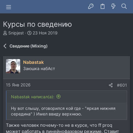
Курсы по сведению
А
Д
Snipjest
23 Ноя 2019
в
а
т
т
Сведение (Mixing)
о
а
р
н
т
а
Nabastak
е
ч
Заюшка набАст
м
а
ы
л
а
15 Янв 2026
#601
Nabastak написал(а):
Ну вот слышу, оговорился кой где - "яркая нижняя
середина" ) Имел ввиду верхнюю.
Также человек почему-то не в курсе, что ff proq
может работать в линейнофазовом режиме. Ставит