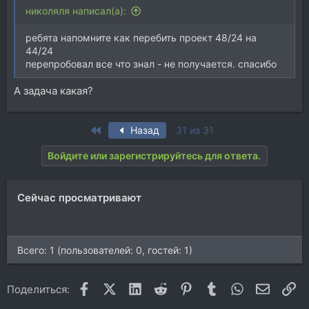
николяля написал(а):
ребята напомните как перебить проект 48/24 на
44/24
перепробовал все что знал - не получается. спасибо
А задача какая?
First
Назад
31 из 31
Войдите или зарегистрируйтесь для ответа.
Сейчас просматривают
Всего: 1 (пользователей: 0, гостей: 1)
Facebook
X (Twitter)
LinkedIn
Reddit
Pinterest
Tumblr
WhatsApp
Электр
Сс
Поделиться: