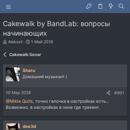
Cakewalk by BandLab: вопросы
начинающих
А
Д
Aleksvil
1 Май 2018
в
а
т
т
Cakewalk Sonar
о
а
р
н
т
а
Sharu
е
ч
Домашний музыкант )
м
а
ы
л
а
10 Мар 2026
#901
@Mikle Quits
, точно галочка в настройках есть...
Возможно, в настройках в окне где трекинг.
dee3d