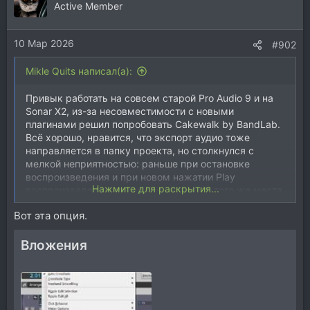
Active Member
10 Мар 2026
#902
Mikle Quits написал(а):
Привык работать на совсем старой Pro Audio 9 и на
Sonar X2, из-за несовместимости с новыми
плагинами решил попробовать Cakewalk by BandLab.
Всё хорошо, нравится, что экспорт аудио тоже
направляется в папку проекта, но столкнулся с
мелкой неприятностью: раньше при остановке
воспроизведения и при новом нажатии Play
Нажмите для раскрытия...
воспроизведение начиналось заново с того же места,
что и прошлый раз, а сейчас стало, как в старой
Вот эта опция.
девятке, продолжать с места останова. Перерыл все
настройки, не могу найти, где это меняется. Алиса
отвечает, что нужно менять границы петли (Loop), но
Вложения
это не то, мне общая настройка нужна, а не для
петли. Подскажите...