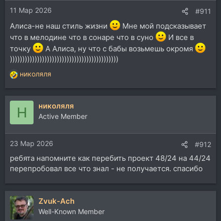
и
11 Мар 2026
:
#911
Алиса-не наш стиль жизни
Мне мой подсказывает
что в мелодине что в сонаре что в суно
И все в
точку
А Алиса, ну что с бабы возьмешь окромя
))))))))))))))))))))))))))))))))))))))))))))
николяля
Р
е
а
николяля
к
Н
ц
Active Member
и
и
23 Мар 2026
:
#912
ребята напомните как перебить проект 48/24 на 44/24
перепробовал все что знал - не получается. спасибо
Zvuk-Ach
Well-Known Member