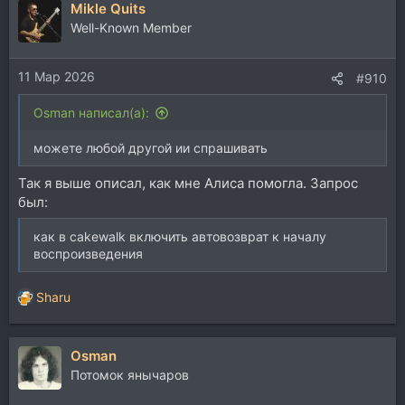
Mikle Quits
к
ц
Well-Known Member
и
и
11 Мар 2026
:
#910
Osman написал(а):
можете любой другой ии спрашивать
Так я выше описал, как мне Алиса помогла. Запрос
был:
как в cakewalk включить автовозврат к началу
воспроизведения
Sharu
Р
е
а
Osman
к
ц
Потомок янычаров
и