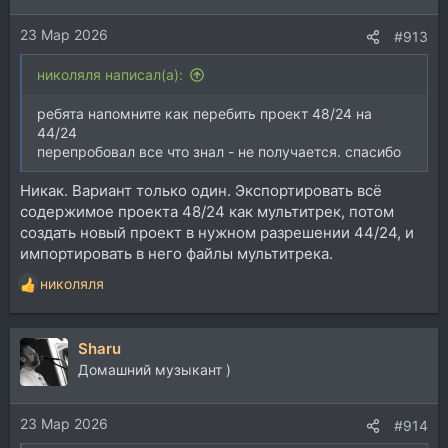
23 Мар 2026
#913
николяля написал(а):
ребята напомните как перебить проект 48/24 на
44/24
перепробовал все что знал - не получается. спасибо
Никак. Вариант только один. Экспортировать всё
содержимое проекта 48/24 как мультитрек, потом
создать новый проект в нужном разрешении 44/24, и
импортировать в него файлы мультитрека.
николяля
Р
е
а
Sharu
к
ц
Домашний музыкант )
и
и
23 Мар 2026
:
#914