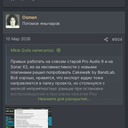
Osman
Потомок янычаров
10 Мар 2026
#904
Mikle Quits написал(а):
Привык работать на совсем старой Pro Audio 9 и на
Sonar X2, из-за несовместимости с новыми
плагинами решил попробовать Cakewalk by BandLab.
Всё хорошо, нравится, что экспорт аудио тоже
направляется в папку проекта, но столкнулся с
мелкой неприятностью: раньше при остановке
воспроизведения и при новом нажатии Play
Нажмите для раскрытия...
воспроизведение начиналось заново с того же места,
что и прошлый раз, а сейчас стало, как в старой
девятке, продолжать с места останова. Перерыл все
настройки, не могу найти, где это меняется. Алиса
отвечает, что нужно менять границы петли (Loop), но
это не то, мне общая настройка нужна, а не для