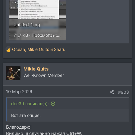
Untitled-1.jpg
71,7 KB · Просмотры: 86
Ocean
,
Mikle Quits
и
Sharu
Р
е
а
Mikle Quits
к
ц
Well-Known Member
и
и
10 Мар 2026
:
#903
dee3d написал(а):
Вот эта опция.
Благодарю!
Видимо, я случайно нажал Ctrl+W.