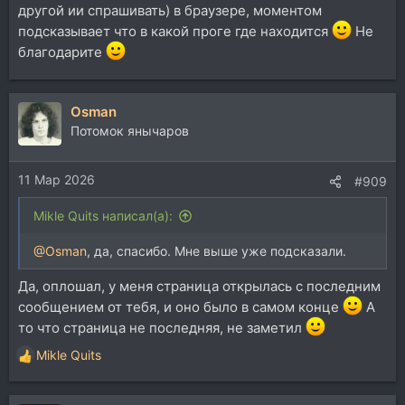
другой ии спрашивать) в браузере, моментом
подсказывает что в какой проге где находится
Не
благодарите
Osman
Потомок янычаров
11 Мар 2026
#909
Mikle Quits написал(а):
@Osman
, да, спасибо. Мне выше уже подсказали.
Да, оплошал, у меня страница открылась с последним
сообщением от тебя, и оно было в самом конце
А
то что страница не последняя, не заметил
Mikle Quits
Р
е
а