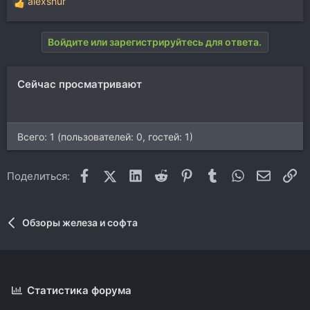
alexshur
Р
е
а
Войдите или зарегистрируйтесь для ответа.
к
ц
и
Сейчас просматривают
и
:
Всего: 1 (пользователей: 0, гостей: 1)
Facebook
X (Twitter)
LinkedIn
Reddit
Pinterest
Tumblr
WhatsApp
Электр
Сс
Поделиться:
Обзоры железа и софта
Статистика форума