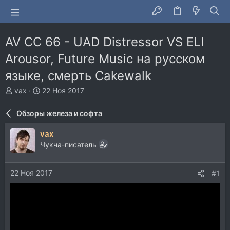
AV CC 66 - UAD Distressor VS ELI
Arousor, Future Music на русском
языке, смерть Cakewalk
А
Д
vax
22 Ноя 2017
в
а
т
т
Обзоры железа и софта
о
а
р
н
vax
т
а
Чукча-писатель
е
ч
м
а
ы
л
22 Ноя 2017
#1
а