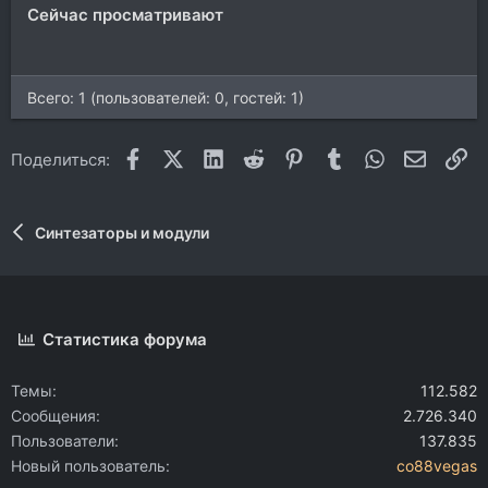
:
Сейчас просматривают
Всего: 1 (пользователей: 0, гостей: 1)
Facebook
X (Twitter)
LinkedIn
Reddit
Pinterest
Tumblr
WhatsApp
Электр
Сс
Поделиться:
Синтезаторы и модули
Статистика форума
Темы
112.582
Сообщения
2.726.340
Пользователи
137.835
Новый пользователь
co88vegas