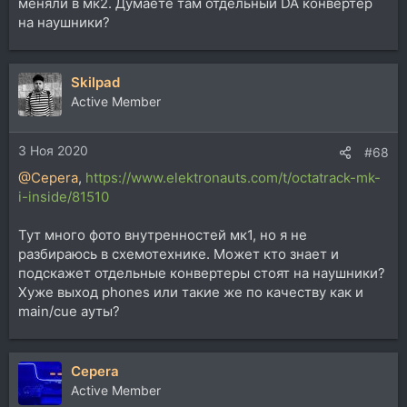
меняли в мк2. Думаете там отдельный DA конвертер
на наушники?
Skilpad
Active Member
3 Ноя 2020
#68
@Cepera
,
https://www.elektronauts.com/t/octatrack-mk-
i-inside/81510
Тут много фото внутренностей мк1, но я не
разбираюсь в схемотехнике. Может кто знает и
подскажет отдельные конвертеры стоят на наушники?
Хуже выход phones или такие же по качеству как и
main/cue ауты?
Cepera
Active Member