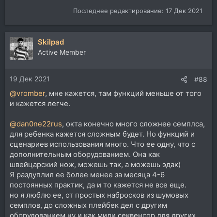
Последнее редактирование:
17 Дек 2021
Skilpad
Active Member
19 Дек 2021
#88
@vromber
, мне кажется, там функций меньше от того
и кажется легче.
@dan0ne22rus
, окта конечно много сложнее семплса,
для ребенка кажется сложным будет. Но функций и
сценариев использования много. Что ее одну, что с
дополнительным оборудованием. Она как
швейцарский нож, можешь так, а можешь эдак)
Я раздуплил ее более менее за месяца 4-6
постоянных практик, да и то кажется не все еще.
но я люблю ее, от простых набросков из шумовых
семплов, до сложных плейбек дел с другим
оборудованием ну и как миди секвенсор для других