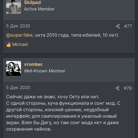
Skilpad
к
ц
Active Member
и
и
5 Дек 2020
:
#77
@superfake
, окта 2010 года, типа юбилей, 10 лет)
Michael
Р
е
а
vromber
к
ц
Well-Known Member
и
и
5 Дек 2020
:
#78
Сейчас даже не знаю, хочу Окту или нет.
С одной стороны, куча функционала и сонг мод. С
другой стороны, конский ценник, неудобный
интерфейс для сэмплирования и ужасный новый
экран. Взял бы Дигу, но там сонг мода нет и даже
сохранения чейнов.