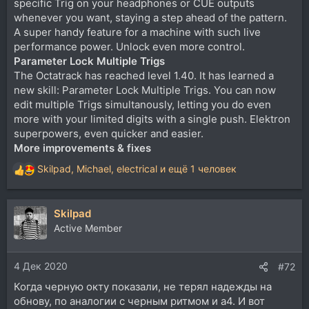
specific Trig on your headphones or CUE outputs
whenever you want, staying a step ahead of the pattern.
A super handy feature for a machine with such live
performance power. Unlock even more control.
Parameter Lock Multiple Trigs
The Octatrack has reached level 1.40. It has learned a
new skill: Parameter Lock Multiple Trigs. You can now
edit multiple Trigs simultanously, letting you do even
more with your limited digits with a single push. Elektron
superpowers, even quicker and easier.
More improvements & fixes
Skilpad
,
Michael
,
electrical
и ещё 1 человек
Р
е
а
Skilpad
к
ц
Active Member
и
и
4 Дек 2020
:
#72
Когда черную окту показали, не терял надежды на
обнову, по аналогии с черным ритмом и а4. И вот