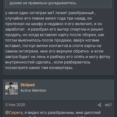
думаю не правильно догадываетесь.
у меня один октатрэк мк1 лежит разобранный ,
случайно его пивом залил года три назад, он
пролежал на шкафу и недавно я его включил, и он
заработал . я разобрал его вытер спиртом и решил
продать, но когда вставлял карту после сборки, как
потом выяснилось после продажи, вверх ногами
вставил, погнул вилки контактов в слоте карты на
самом октатреке. мне его вернули обратно. и если
завтра будет не лень я разберу его опять и могу фотку
внутренностей сделать , если разбираетесь
посмотрите какие там конвертеры.
Skilpad
Active Member
3 Ноя 2020
#67
@Cepera
, я видел его разобранным, мне дисплей