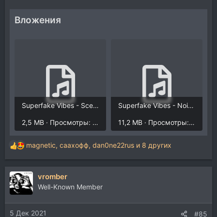
Вложения
Superfake Vibes - Scene to Scene (Octatrack Demo).mp3
Superfake Vibes - Noise Regnum (Octatrack Demo).mp3
2,5 MB · Просмотры: 1.751
11,2 MB · Просмотры: 2.930
magnetic
,
саахофф
,
dan0ne22rus
и 8 других
Р
е
а
vromber
к
ц
Well-Known Member
и
и
5 Дек 2021
:
#85