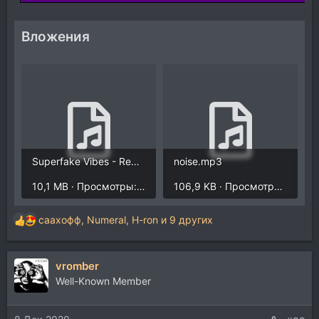
Вложения
Superfake Vibes - Regnum (Octatrack Demo).mp3
noise.mp3
10,1 MB · Просмотры: 2.393
106,9 KB · Просмотры: 1.940
саахофф
,
Numeral
,
H-ron
и 9 других
Р
е
а
vromber
к
ц
Well-Known Member
и
и