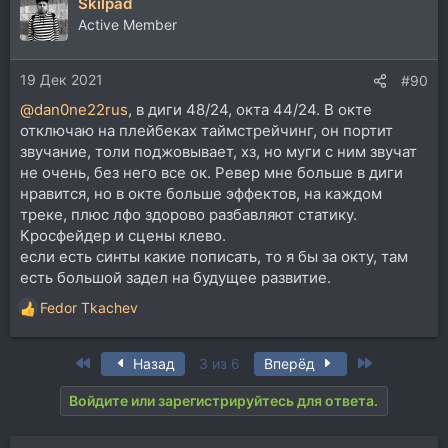
Skilpad
Active Member
19 Дек 2021
#90
@dan0ne22rus
, в диги 48/24, окта 44/24. В окте
отключаю на плейбеках таймстрейчинг, он портит
звучание, толи поджовывает, хз, но муги с ним звучат
не очень, без него все ок. Ревер мне больше в диги
нравится, но в окте больше эффектов, на каждом
треке, плюс лфо здорово разбавляют статику.
Кросфейдер и сцены клево.
если есть синты какие пописать, то я бы за окту, там
есть большой задел на будущее развитие.
Fedor Tkachev
Р
е
а
First
Last
Назад
3 из 6
Вперёд
к
ц
Войдите или зарегистрируйтесь для ответа.
и
и