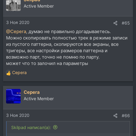
Active Member
3 Ноя 2020
#65
@Cepera
, думаю не правильно догадываетесь.
Можно скопировать полностью трек в режиме записи
из пустого паттерна, скопируются все экраны, все
тригеры, все настройки размеров паттерна и
возможно парт, точно не помню по парту.
может что то залочил на параметры
Cepera
Р
е
а
Cepera
к
ц
Active Member
и
и
3 Ноя 2020
:
#66
Skilpad написал(а):