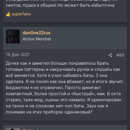
синтов, пушка в общем! Но может быть избыточна
superfake
Р
е
а
dan0ne22rus
к
ц
Active Member
и
и
19 Дек 2021
:
#89
Дочке как я заметил больше понравилось брать
готовые паттерны и накручивать ручки и слушать как
всё меняется. Хотя я учил набивать биты. 2 она
сделала. Я не понял как она вбивает, но в итоге звучит.
Бюджетом я не ограничен. Просто дикитакт
компактный, более простой и «быстрый», кмк. В окте
стерео, трек мод, сцены-это немало. Я ориентирован
на техно и не сложнве хип-хоп биты. Звук как я
понимаю на этих приборах одинаковый?