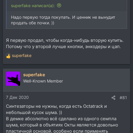
superfake написал(а):
Надо первую тогда покупать. И ценник не вынудит
продать обе почки. ))
Я первую продал, чтобы когда-нибудь вторую купить.
Потому что у второй лучше кнопки, энкодеры и цап.
superfake
Р
е
а
superfake
к
ц
Well-Known Member
и
и
7 Дек 2020
:
#81
Синтезаторы не нужны, когда есть Octatrack и
небольшой кусок шума. ))
В демке абсолютно всё сделано из одного семпла
шума, который в объятиях Окты является довольно
пластичной основой, особено если применять