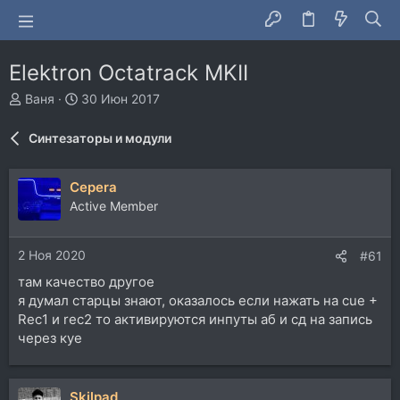
Elektron Octatrack MKII
А
Д
Ваня
30 Июн 2017
в
а
т
т
Синтезаторы и модули
о
а
р
н
т
а
Cepera
е
ч
Active Member
м
а
ы
л
а
2 Ноя 2020
#61
там качество другое
я думал старцы знают, оказалось если нажать на cue +
Rec1 и rec2 то активируются инпуты аб и сд на запись
через куе
Skilpad