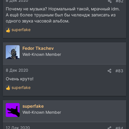
8 Дек 2020
:
#82
Почему не музыка? Нормальный такой, мрачный idm.
А ещё более трушным был бы челендж записать из
одного звука часовой альбом.
superfake
Р
е
а
Fedor Tkachev
к
ц
Well-Known Member
и
и
8 Дек 2020
:
#83
Очень круто!
superfake
Р
е
а
superfake
к
ц
Well-Known Member
и
и
12 Дек 2020
:
#84