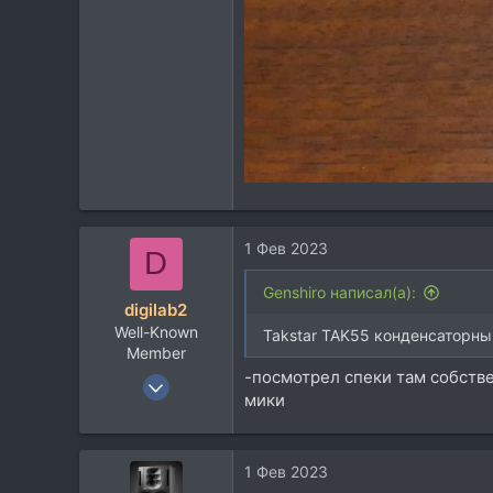
1 Фев 2023
D
Genshiro написал(а):
digilab2
Well-Known
Takstar TAK55 конденсаторны
Member
-посмотрел спеки там собств
19 Июн 2012
мики
12.343
6.481
113
1 Фев 2023