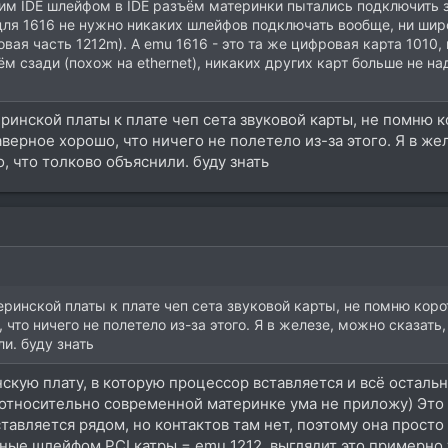
этим IDE шлейфом в IDE разъём материнки пытались подключить з
 для 1616 не нужно никаких шлейфов подключать вообще, ни шир
ая часть 1212m). А emu 1616 - это та же цифровая карта 1010, 
м сзади (похож на ethernet), никаких других карт больше не н
еринской платы к плате чеп сета звуковой карты, не помню 
верное хорошо, что ничего не полетело из-за этого. Я в же
о, что толково объяснили. буду знать
еринской платы к плате чеп сета звуковой карты, не помню кор
что ничего не полетело из-за этого. Я в железе, можно сказать,
ли. буду знать
скую плату, в которую процессор вставляется и всё остальн
а относительно современной материнке ума не приложу) Это
вставляется рядом, но контактов там нет, поэтому она прос
ые шлейфом PCI катры = emu 1212, выглядит это примерно 