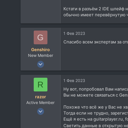
Кстати в разъём 2 IDE шлейф не
обычно имеет перевёрнутую ча
1 Фев 2023
G
Спасибо всем экспертам за о
Genshiro
New Member
1 Фев 2023
6
0
1 Фев 2023
R
1
Ну вот, попробовал Вам написа
30
Вы не можете связаться с Gen
razor
Active Member
Похоже что всё же у Вас не х
25 Янв 2003
Тогда если не трудно, зарегис
483
Ещё я есть на guitarplayer.ru,
115
Светить данные в открытую не