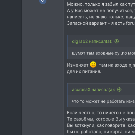
Можно, только я забыл как ту
483
А у Вас может не получиться,
115
написать, не знаю только, дад
43
Запасной вариант - я есть foru
64
Москва
digilab2 написал(а):
Посетить сайт
шумят там входные оу ,по мо
Изменяет
, там на входе n
для их питания.
acurasaX написал(а):
что то может не работать из-
Если честно, то ничего не пон
Те разъёмы, которые Вы указа
Вы воткнули, как говорите, к
бы не работало, ни карта, ни 