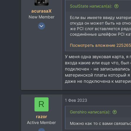
70
SoulState написал(а):
Москва
acurasaX
www.skbprost.ru
New Member
Если вы имеете ввиду материн
откуда он может быть на отн
14 Янв 2023
же PCI слот вставляется ряд
7
соединённые шлейфом PCI кат
0
Посмотреть вложение 22526
1
37
У меня одна звуковая карта, 
входа какие или еще что, был 
подключен - не записывались 
материнской платы который я 
даже не подключена к матери
1 Фев 2023
R
Genshiro написал(а):
razor
Active Member
Можно как то с вами связать
25 Янв 2003