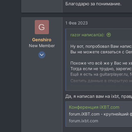
Благодарю за понимание.
43
64
Москва
1 Фев 2023
G
Посетить сайт
razor написал(а):
Genshiro
New Member
Ну вот, попробовал Вам напис
Вы не можете связаться с Gen
1 Фев 2023
6
Похоже что всё же у Вас не х
0
Тогда если не трудно, зареги
Ещё я есть на guitarplayer.ru,
1
Светить данные в открытую н
30
Благодарю за понимание.
Да, я написал вам на ixbt, пр
Конференция iXBT.com
forum.iXBT.com - крупнейший 
forum.ixbt.com