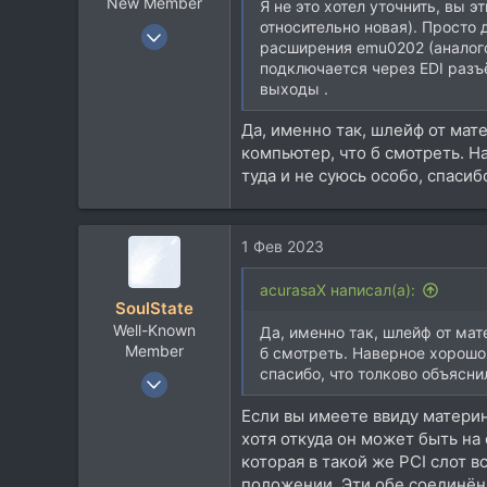
New Member
Я не это хотел уточнить, вы 
относительно новая). Просто
14 Янв 2023
расширения emu0202 (аналогов
7
подключается через EDI разъё
0
выходы .
1
Да, именно так, шлейф от мат
37
компьютер, что б смотреть. На
туда и не суюсь особо, спасиб
1 Фев 2023
acurasaX написал(а):
SoulState
Well-Known
Да, именно так, шлейф от мат
Member
б смотреть. Наверное хорошо, 
спасибо, что толково объясни
27 Ноя 2006
1.860
Если вы имеете ввиду материн
841
хотя откуда он может быть н
которая в такой же PCI слот 
113
положении. Эти обе соединённ