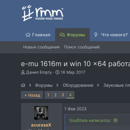
Главная
Форумы
Что нового?
Новые сообщения
Поиск сообщений
e-mu 1616m и win 10 x64 работ
А
Д
Данил Empty
16 Мар 2017
в
а
т
т
Форумы
Оборудование
Звуковые пл
о
а
р
н
1
2
3
4
Назад
т
а
е
ч
1 Фев 2023
м
а
ы
л
SoulState написал(а):
а
acurasaX