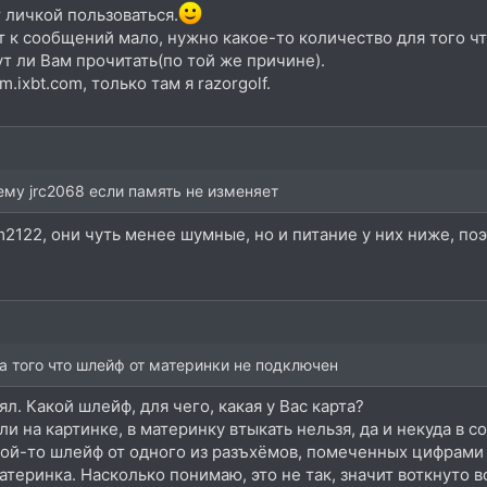
т личкой пользоваться.
 т к сообщений мало, нужно какое-то количество для того 
ут ли Вам прочитать(по той же причине).
m.ixbt.com, только там я razorgolf.
ему jrc2068 если память не изменяет
jm2122, они чуть менее шумные, но и питание у них ниже, поэт
за того что шлейф от материнки не подключен
ял. Какой шлейф, для чего, какая у Вас карта?
ли на картинке, в материнку втыкать нельзя, да и некуда в 
акой-то шлейф от одного из разъхёмов, помеченных цифрами 
материнка. Насколько понимаю, это не так, значит воткнуто в