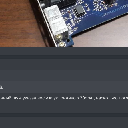
й.
енный шум указан весьма уклончиво <20dbA , насколько пом