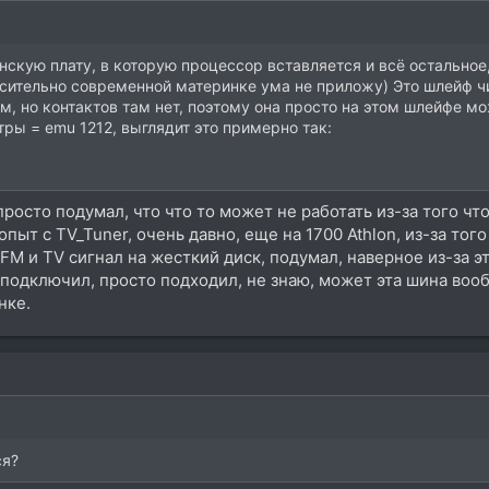
скую плату, в которую процессор вставляется и всё остальное,
осительно современной материнке ума не приложу) Это шлейф ч
ом, но контактов там нет, поэтому она просто на этом шлейфе 
ры = emu 1212, выглядит это примерно так:
5
я просто подумал, что что то может не работать из-за того 
опыт с TV_Tuner, очень давно, еще на 1700 Athlon, из-за тог
FM и TV сигнал на жесткий диск, подумал, наверное из-за э
подключил, просто подходил, не знаю, может эта шина вообщ
нке.
ся?