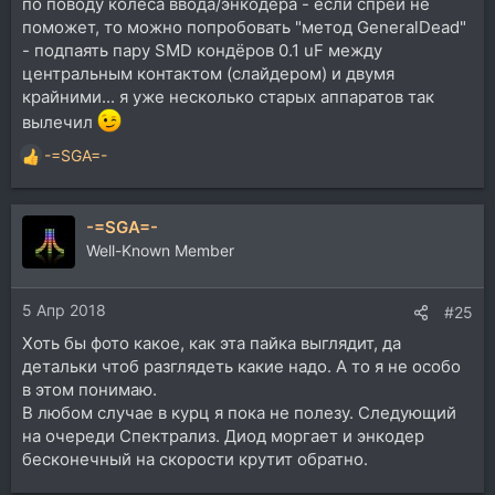
по поводу колеса ввода/энкодера - если спрей не
поможет, то можно попробовать "метод GeneralDead"
- подпаять пару SMD кондёров 0.1 uF между
центральным контактом (слайдером) и двумя
крайними... я уже несколько старых аппаратов так
вылечил
-=SGA=-
Р
е
а
-=SGA=-
к
ц
Well-Known Member
и
и
5 Апр 2018
:
#25
Хоть бы фото какое, как эта пайка выглядит, да
детальки чтоб разглядеть какие надо. А то я не особо
в этом понимаю.
В любом случае в курц я пока не полезу. Следующий
на очереди Спектрализ. Диод моргает и энкодер
бесконечный на скорости крутит обратно.