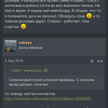
шлейфы. Разбирать все кроме самих клавиш. Плата с
кнопками в длинну почти во всю верхнюю панель. На
ней и экран. А перед ней майнбоард. В общем, что-то
я поленился, да и не рискнул. Обойдусь пока.
а то
совсем доломаю вдруг. Собрал - работает. Уже
счастье.
cakeys
Active Member
5 Апр 2018
#24
-=SGA=- написал(а):
Силиконовый спрей успокоил фейдеры. С колесом
ввода данных сложнее.
по поводу чистки контактов:
http://rmmedia.ru/threads/120043/#post-2053626