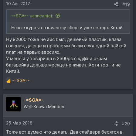
10 Авг 2017
#19
-=SGA=- написал(а):
Новые курцы по качеству сборки уже не торт. Кетай
Ну к2000 тоже не айс был, дешевый пластик, клава
говеная, да еще и проблемы были с холодной пайкой
плат на первых версиях.
У меня и у товарища в 2500рс с кдфх и р-рам
батарейка дольше месяца не живет..Хотя торт и не
Китай.
-=SGA=-
Р
е
а
-=SGA=-
к
ц
Well-Known Member
и
и
25 Мар 2018
:
#20
Тоже вот думаю что делать. Два слайдера бесятся в