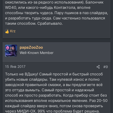
окислились из-за редкого использования). Балончик
WD40, или какого-нибудь Контактола, вполне
способны творить чудеса. Пару пшиков в паз слайдера,
и разработать туда-сюда. Сам частенько пользовался
таким способом. Срабатывало.
Krz
Р
е
а
papaZooZoo
к
ц
Well-Known Member
и
и
15 Янв 2017
:
#9
Только не ВДшку! Самый простой и быстрый способ
убить новые слайдеры. Там нулевой износ и полно
заводской правильной смазки, а вы предлагаете всё
это оттуда вымыть. Самый простой и надежный
способ их просто разработать. Когда прибор стоит без
использования вполне нормальное явление. Раз 20-50
каждый слайдер вверх-вниз, потом снова проверить
через МИДИ-ОХ. 99% что проблема будет решена.