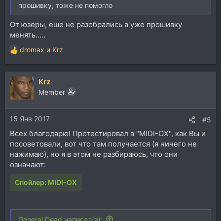
прошивку, тоже не помогло
От юзеры, еше не разобрались а уже прошивку
менять.....
dromax
и
Krz
Р
е
а
Krz
к
ц
Member
и
и
15 Янв 2017
:
#5
Всех благодарю! Протестировал в "MIDI-OX", как Вы и
посоветовали, вот что там получается (я ничего не
нажимаю), но я в этом не разбираюсь, что они
означают:
Спойлер:
MIDI-OX
General Dead написал(а):