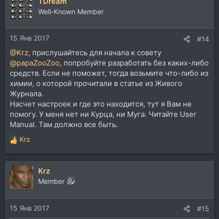
TDream
Well-Known Member
15 Янв 2017
#14
@Krz
, прислушайтесь для начала к совету
@papaZooZoo
, попробуйте разработать без каких-либо
средств. Если не поможет, тогда возьмите что-либо из
химии, о которой прочитали в статье из Живого
Журнала.
Насчет настроек и где это находится, тут я Вам не
помогу. У меня нет ни Курца, ни Муга. Читайте User
Manual. Там должно все быть.
Krz
Р
е
а
Krz
к
ц
Member
и
и
15 Янв 2017
:
#15