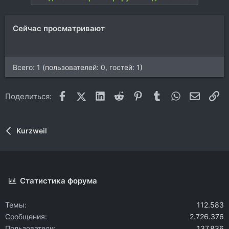
и
и
:
Сейчас просматривают
Всего: 1 (пользователей: 0, гостей: 1)
Facebook
X (Twitter)
LinkedIn
Reddit
Pinterest
Tumblr
WhatsApp
Электр
Сс
Поделиться:
Kurzweil
Статистика форума
Темы
112.583
Сообщения
2.726.376
Пользователи
137.836