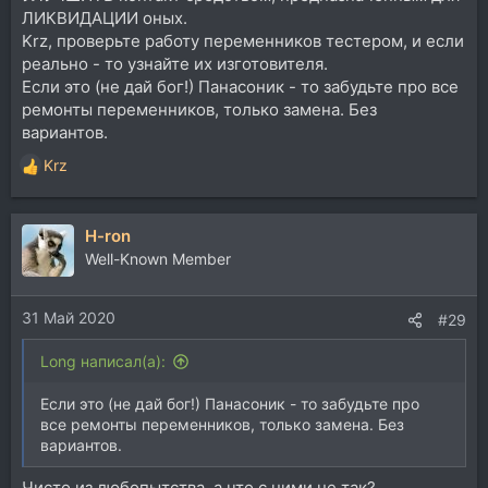
ЛИКВИДАЦИИ оных.
Krz, проверьте работу переменников тестером, и если
реально - то узнайте их изготовителя.
Если это (не дай бог!) Панасоник - то забудьте про все
ремонты переменников, только замена. Без
вариантов.
Krz
Р
е
а
H-ron
к
ц
Well-Known Member
и
и
31 Май 2020
:
#29
Long написал(а):
Если это (не дай бог!) Панасоник - то забудьте про
все ремонты переменников, только замена. Без
вариантов.
Чисто из любопытства, а что с ними не так?