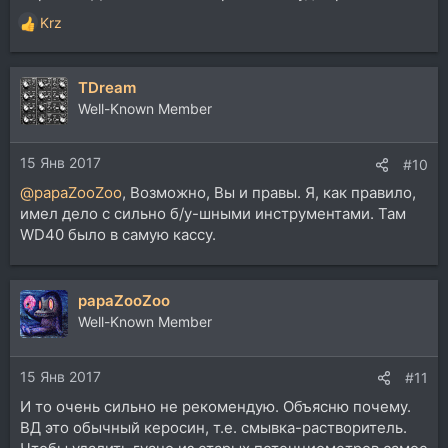
Krz
Р
е
а
TDream
к
ц
Well-Known Member
и
и
15 Янв 2017
:
#10
@papaZooZoo
, Возможно, Вы и правы. Я, как правило,
имел дело с сильно б/у-шными инструментами. Там
WD40 было в самую кассу.
papaZooZoo
Well-Known Member
15 Янв 2017
#11
И то очень сильно не рекомендую. Объясню почему.
ВД это обычный керосин, т.е. смывка-растворитель.