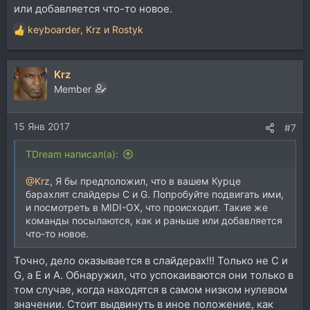
или добавляется что-то новое.
keyboarder
,
Krz
и
Rostyk
Р
е
а
Krz
к
ц
Member
и
и
15 Янв 2017
:
#7
TDream написал(а):
@Krz
, Я бы предположил, что в вашем Курце
барахлят слайдеры C и G. Попробуйте подвигать ими,
и посмотреть в MIDI-OX, что происходит. Такие же
команды посылаются, как и раньше или добавляется
что-то новое.
Точно, дело оказывается в слайдерах!!! Только не C и
G, а E и A. Обнаружил, что успокаиваются они только в
том случае, когда находятся в самом низком нулевом
значении. Стоит выдвинуть в иное положение, как