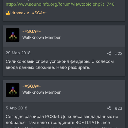
http://www.soundinfo.org/forum/viewtopic.php?t=748
dromax
и
-=SGA=-
Р
е
а
-=SGA=-
к
ц
Well-Known Member
и
и
29 Мар 2018
:
#22
Силиконовый спрей успокоил фейдеры. С колесом
ввода данных сложнее. Надо разбирать.
-=SGA=-
Well-Known Member
5 Апр 2018
#23
Сегодня разбирал PC3k6. До колеса ввода данных не
добрался. Там надо отсоединять ВСЕ ПЛАТЫ. все