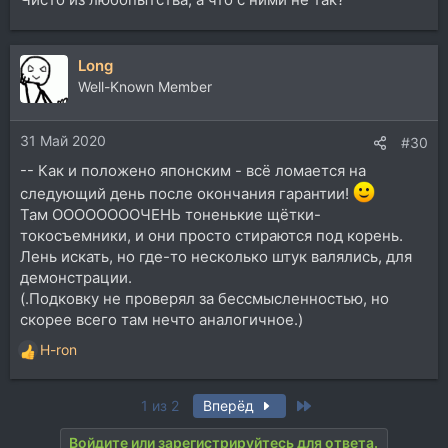
Long
Well-Known Member
31 Май 2020
#30
-- Как и положено японским - всё ломается на
следующий день после окончания гарантии!
Там ООООООООЧЕНЬ тоненькие щётки-
токосъемники, и они просто стираются под корень.
Лень искать, но где-то несколько штук валялись, для
демонстрации.
(.Подковку не проверял за бессмысленностью, но
скорее всего там нечто аналогичное.)
H-ron
Р
е
а
Last
1 из 2
Вперёд
к
ц
Войдите или зарегистрируйтесь для ответа.