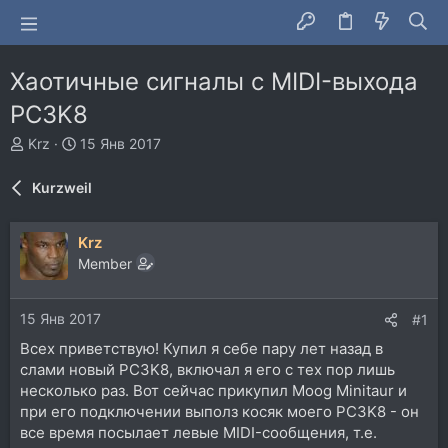
Хаотичные сигналы c MIDI-выхода
PC3K8
А
Д
Krz
15 Янв 2017
в
а
т
т
Kurzweil
о
а
р
н
т
а
Krz
е
ч
Member
м
а
ы
л
а
15 Янв 2017
#1
Всех приветствую! Купил я себе пару лет назад в
слами новый PC3K8, включал я его с тех пор лишь
несколько раз. Вот сейчас прикупил Moog Minitaur и
при его подключении выполз косяк моего PC3K8 - он
все время посылает левые MIDI-сообщения, т.е.