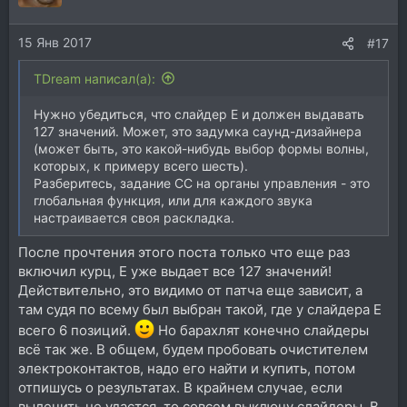
15 Янв 2017
#17
TDream написал(а):
Нужно убедиться, что слайдер Е и должен выдавать
127 значений. Может, это задумка саунд-дизайнера
(может быть, это какой-нибудь выбор формы волны,
которых, к примеру всего шесть).
Разберитесь, задание СС на органы управления - это
глобальная функция, или для каждого звука
настраивается своя раскладка.
После прочтения этого поста только что еще раз
включил курц, E уже выдает все 127 значений!
Действительно, это видимо от патча еще зависит, а
там судя по всему был выбран такой, где у слайдера E
всего 6 позиций.
Но барахлят конечно слайдеры
всё так же. В общем, будем пробовать очистителем
электроконтактов, надо его найти и купить, потом
отпишусь о результатах. В крайнем случае, если
вылечить не удастся, то совсем выключу слайдеры. В