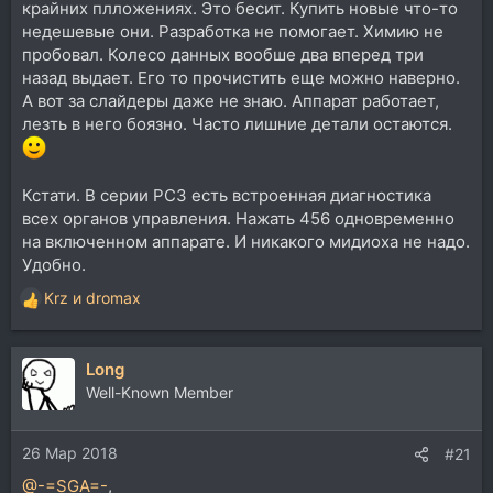
крайних плложениях. Это бесит. Купить новые что-то
недешевые они. Разработка не помогает. Химию не
пробовал. Колесо данных вообше два вперед три
назад выдает. Его то прочистить еще можно наверно.
А вот за слайдеры даже не знаю. Аппарат работает,
лезть в него боязно. Часто лишние детали остаются.
Кстати. В серии PC3 есть встроенная диагностика
всех органов управления. Нажать 456 одновременно
на включенном аппарате. И никакого мидиоха не надо.
Удобно.
Krz
и
dromax
Р
е
а
Long
к
ц
Well-Known Member
и
и
26 Мар 2018
:
#21
@-=SGA=-
,