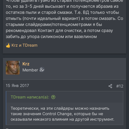
Чтобы удалить гуано из старых потенциометров самое
то, но за 3-5 дней высыхает и получается абразив из
остатков пыли и старой смазки. Т.е. ВД только чтобы
отмыть (почти идеальный вариант) а потом смазать. Со
старыми слайдерами/потенциометрами я бы
рекомендовал Контакт для очистки, а потом сразу
забить до упора силиконом или вазелином
Krz
и
TDream
Р
е
а
Krz
к
ц
Member
и
и
15 Янв 2017
:
#12
TDream написал(а):
Теоретически, на эти слайдеры можно назначить
такие значения Control Change, которые бы не
оказывали никакого влияния на другой инструмент.