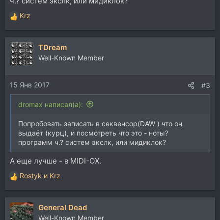
ч.? систем экслк, или мидиклок?
Krz
Р
е
а
TDream
к
ц
Well-Known Member
и
и
15 Янв 2017
:
#3
dromax написал(а):
Попробовать записать в секвенсор(DAW ) что он
выдаёт (курц), и посмотреть что это - ноты?
программ ч.? систем экслк, или мидиклок?
А еще лучше - в MIDI-OX.
Rostyk
и
Krz
Р
е
а
General Dead
к
ц
Well-Known Member