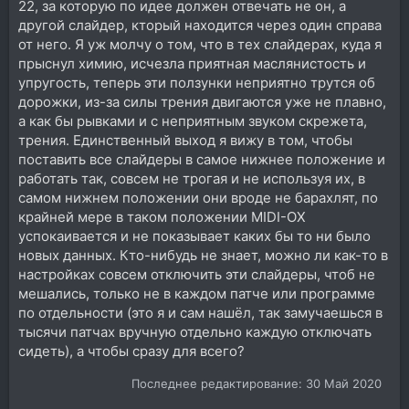
22, за которую по идее должен отвечать не он, а
другой слайдер, кторый находится через один справа
от него. Я уж молчу о том, что в тех слайдерах, куда я
прыснул химию, исчезла приятная маслянистость и
упругость, теперь эти ползунки неприятно трутся об
дорожки, из-за силы трения двигаются уже не плавно,
а как бы рывками и с неприятным звуком скрежета,
трения. Единственный выход я вижу в том, чтобы
поставить все слайдеры в самое нижнее положение и
работать так, совсем не трогая и не используя их, в
самом нижнем положении они вроде не барахлят, по
крайней мере в таком положении MIDI-OX
успокаивается и не показывает каких бы то ни было
новых данных. Кто-нибудь не знает, можно ли как-то в
настройках совсем отключить эти слайдеры, чтоб не
мешались, только не в каждом патче или программе
по отдельности (это я и сам нашёл, так замучаешься в
тысячи патчах вручную отдельно каждую отключать
сидеть), а чтобы сразу для всего?
Последнее редактирование:
30 Май 2020