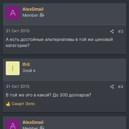
AlexGmail
A
Member
31 Окт 2015
#3
А есть достойные альтернативы в той же ценовой
категории?
Ifrit
I
Злой я
31 Окт 2015
#4
В той же это в какой? До 300 долларов?
Смарт Элло
Р
е
а
AlexGmail
к
A
ц
Member