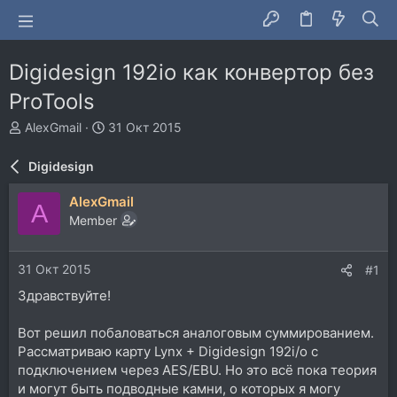
Digidesign 192io как конвертор без
ProTools
А
Д
AlexGmail
31 Окт 2015
в
а
т
т
Digidesign
о
а
р
н
AlexGmail
A
т
а
Member
е
ч
м
а
ы
л
31 Окт 2015
#1
а
Здравствуйте!
Вот решил побаловаться аналоговым суммированием.
Рассматриваю карту Lynx + Digidesign 192i/o с
подключением через AES/EBU. Но это всё пока теория
и могут быть подводные камни, о которых я могу