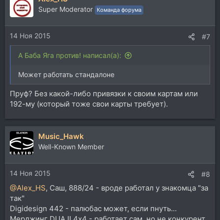
Super Moderator
Команда форума
14 Ноя 2015
#7
А Баба Яга против! написал(а):
Может работать стандалоне
Пруф? Без какой-либо привязки к своим картам или
192-му (который тоже свои карты требует).
Music_Hawk
Well-Known Member
14 Ноя 2015
#8
@Alex_HS
, Саш, 888/24 - вроде работал у знакомца "за
так"
Digidesign 442 - палюбас может, если пнуть...
Мерджинг DUA II 4х4 - работает сам, но не конкурент