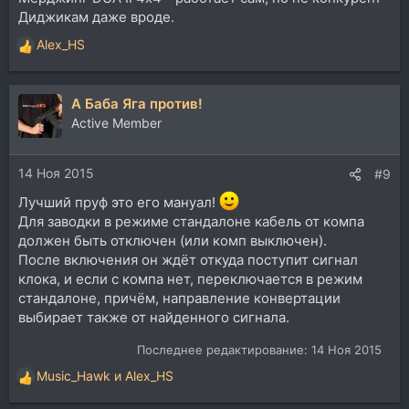
Диджикам даже вроде.
Alex_HS
Р
е
а
А Баба Яга против!
к
ц
Active Member
и
и
14 Ноя 2015
:
#9
Лучший пруф это его мануал!
Для заводки в режиме стандалоне кабель от компа
должен быть отключен (или комп выключен).
После включения он ждёт откуда поступит сигнал
клока, и если с компа нет, переключается в режим
стандалоне, причём, направление конвертации
выбирает также от найденного сигнала.
Последнее редактирование:
14 Ноя 2015
Music_Hawk
и
Alex_HS
Р
е