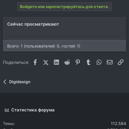
а
Войдите или зарегистрируйтесь для ответа.
к
ц
и
Сейчас просматривают
и
:
Всего: 1 (пользователей: 0, гостей: 1)
Facebook
X (Twitter)
LinkedIn
Reddit
Pinterest
Tumblr
WhatsApp
Электр
Сс
Поделиться:
Digidesign
Статистика форума
Темы
112.584