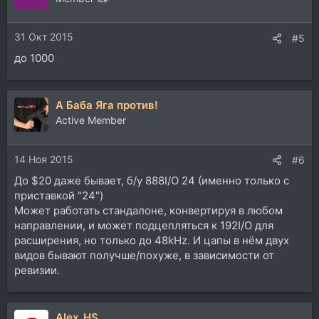
и
и
31 Окт 2015
:
#5
до 1000
А Баба Яга против!
Active Member
14 Ноя 2015
#6
До $20 даже бывает, б/у 888I/O 24 (именно только с
приставкой "24")
Может работать стандалоне, конвертируя в любом
направлении, и может подцепляться к 192I/O для
расширения, но только до 48kHz. И цапы в нём двух
видов бывают получше/похуже, в зависимости от
ревизии.
Alex_HS