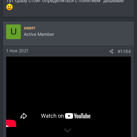
Тут сразу стоит определиться с понятием "дешевые"
userr
U
Active Member
1 Ноя 2021
#1.164