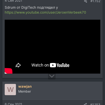
4 Сен 2021
#1.152
Sdrum от DigiTech подглядел у
https://www.youtube.com/user/JeroenVerbeek70
wawjan
W
Member
6 Сен 2021
#1.153