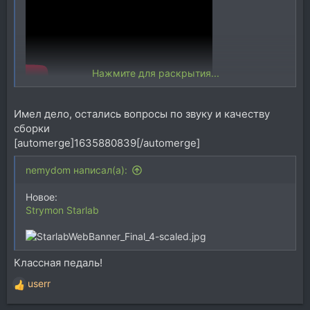
Нажмите для раскрытия...
Имел дело, остались вопросы по звуку и качеству
сборки
[automerge]1635880839[/automerge]
nemydom написал(а):
Новое:
Strymon Starlab
Классная педаль!
userr
Р
е