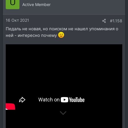
U
Active Member
16 Окт 2021
#1.158
Педаль не новая, но поиском не нашел упоминания о
ней - интересно почему