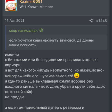
Kazimir6091
Well-Known Member
11 Авг 2021
#1.145
soup написал(а):
если хочется каши накинуть звуковой, да дроны
какие пописать.
именно
с бигскаями или босс-дилеями сравнивать нельзя
априори
а вот для какого-нибудь неопытного, но амбициозно-
наигаражнейшего шугейза самое то!
я где-то раньше выкладывал сэмпл вообще без
входного сигнала - возбудил, убрал и крути себе адок
есть свой кайф
не продам
а еще там прикольный лупер с реверсом и