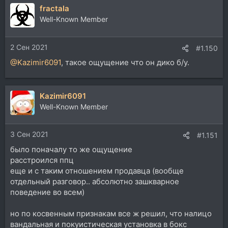
fractala
к
ц
Well-Known Member
и
и
2 Сен 2021
:
#1.150
@Kazimir6091
, такое ощущение что он дико б/у.
Kazimir6091
Well-Known Member
3 Сен 2021
#1.151
было поначалу то же ощущение
расстроился ппц
еще и с таким отношением продавца (вообще
отдельный разговор.. абсолютно зашкварное
поведение во всем)
но по косвенным признакам все ж решил, что налицо
вандальная и покуистическая установка в бокс