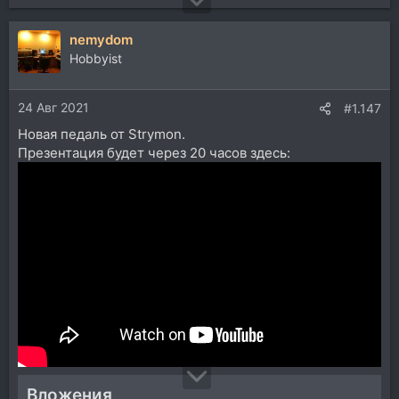
nemydom
Hobbyist
24 Авг 2021
#1.147
Новая педаль от Strymon.
Презентация будет через 20 часов здесь:
Вложения