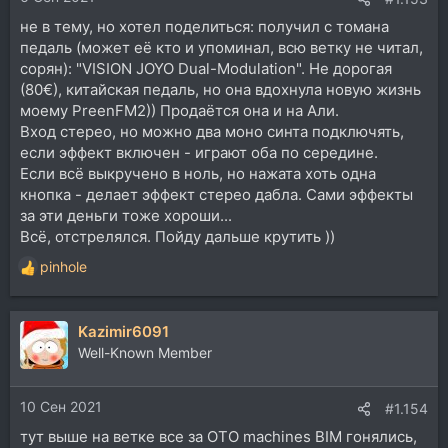
не в тему, но хотел поделиться: получил с томана
педаль (может её кто и упоминал, всю ветку не читал,
сорян): "VISION JOYO Dual-Modulation". Не дорогая
(80€), китайская педаль, но она вдохнула новую жизнь
моему PreenFM2)) Продаётся она и на Али.
Вход стерео, но можно два моно синта подключять,
если эффект включен - играют оба по середине.
Если всё выкручено в ноль, но нажата хоть одна
кнопка - делает эффект стерео дабла. Сами эффекты
за эти деньги тоже хороши...
Всё, отстрелялся. Пойду дальше крутить ))
pinhole
Р
е
а
Kazimir6091
к
ц
Well-Known Member
и
и
10 Сен 2021
:
#1.154
тут выше на ветке все за OTO machines BIM гонялись,