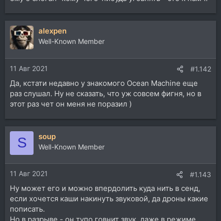
alexpen
Well-Known Member
11 Авг 2021
#1.142
Да, кстати недавно у знакомого Ocean Machine еще
раз слушал. Ну не сказать, что уж совсем фигня, но в
этот раз чет он меня не поразил )
soup
S
Well-Known Member
11 Авг 2021
#1.143
Ну может его и можно впердолить куда нить в сенд,
если хочется каши накинуть звуковой, да дроны какие
пописать.
Но в разрыве - он тупо говнит звук, даже в режиме