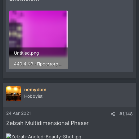
Untitled.png
440,4 KB · Просмотры: 294
nemydom
Hobbyist
24 Авг 2021
#1.148
Zelzah Multidimensional Phaser