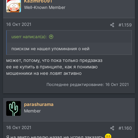
Kazimir6091
Well-Known Member
16 Окт 2021
#1.159
userr написал(а):
поиском не нашел упоминания о ней
может, потому, что пока только предзаказ
ее не купить в принципе, как я понимаю
мошенники на нее ловят активно
Последнее редактирование:
16 Окт 2021
parashurama
Member
16 Окт 2021
#1.160
Я на авито неделю назад не успел заказать