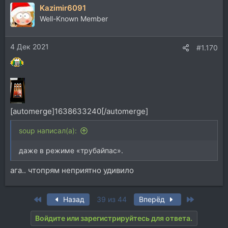
Kazimir6091
Well-Known Member
4 Дек 2021
#1.170
[automerge]1638633240[/automerge]
soup написал(а):
даже в режиме «трубайпас».
ага.. чтопрям неприятно удивило
First
Last
Назад
39 из 44
Вперёд
Войдите или зарегистрируйтесь для ответа.