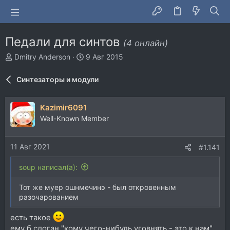
Педали для синтов
(4 онлайн)
А
Д
Dmitry Anderson
9 Авг 2015
в
а
т
т
Синтезаторы и модули
о
а
р
н
т
а
Kazimir6091
е
ч
Well-Known Member
м
а
ы
л
а
11 Авг 2021
#1.141
soup написал(а):
Тот же муер ошнмечинэ - был откровенным
разочарованием
есть такое
ему б слоган "кому чего-нибудь уговнять - это к нам"..