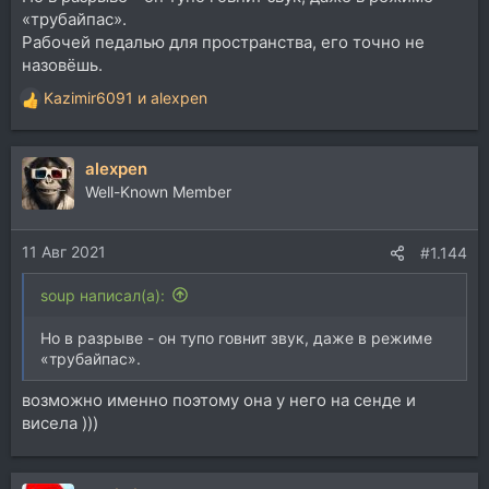
«трубайпас».
Рабочей педалью для пространства, его точно не
назовёшь.
Kazimir6091
и
alexpen
Р
е
а
alexpen
к
ц
Well-Known Member
и
и
11 Авг 2021
:
#1.144
soup написал(а):
Но в разрыве - он тупо говнит звук, даже в режиме
«трубайпас».
возможно именно поэтому она у него на сенде и
висела )))