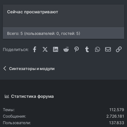
Сейчас просматривают
Всего: 5 (пользователей: 0, гостей: 5)
Facebook
X (Twitter)
LinkedIn
Reddit
Pinterest
Tumblr
WhatsApp
Электр
Сс
Поделиться:
Синтезаторы и модули
Статистика форума
Темы
112.579
Сообщения
2.726.181
Пользователи
137.833