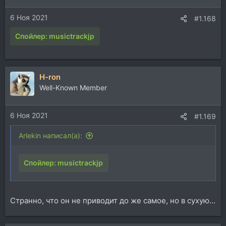
6 Ноя 2021
#1.168
Спойлер:
musictrackjp
H-ron
Well-Known Member
6 Ноя 2021
#1.169
Arlekin написал(а):
Спойлер:
musictrackjp
Странно, что он не приводит до же самое, но в сухую…