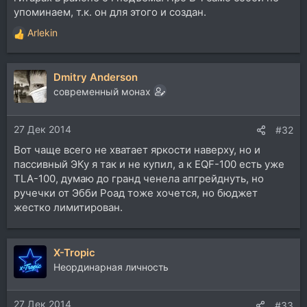
упоминаем, т.к. он для этого и создан.
Arlekin
Р
е
а
Dmitry Anderson
к
ц
современный монах
и
и
27 Дек 2014
:
#32
Вот чаще всего не хватает яркости наверху, но и
пассивный ЭКу я так и не купил, а к EQF-100 есть уже
TLA-100, думаю до гранд ченела апгрейднуть, но
ручечки от Эбби Роад тоже хочется, но бюджет
жестко лимитирован.
X-Tropic
Неординарная личность
27 Дек 2014
#33