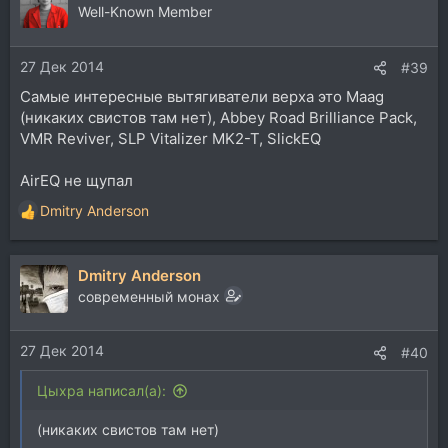
Well-Known Member
27 Дек 2014
#39
Самые интересные вытягиватели верха это Maag
(никаких свистов там нет), Abbey Road Brilliance Pack,
VMR Reviver, SLP Vitalizer MK2-T, SlickEQ
AirEQ не щупал
Dmitry Anderson
Р
е
а
Dmitry Anderson
к
ц
современный монах
и
и
27 Дек 2014
:
#40
Цыхра написал(а):
(никаких свистов там нет)