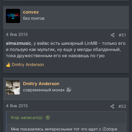
е
а
convex
к
ц
без понтов
и
и
4 Янв 2015
:
#51
almazmusic
, у вэйвс есть шикарный LinMB - только его
и пользую как мультик, ну еще у мелды обалденный,
тока дружественным его не назовешь по гую
Dmitry Anderson
Р
е
а
Dmitry Anderson
к
ц
современный монах
и
и
4 Янв 2015
:
#52
Knip написал(а):
Мне показались интересными тот что идет с iZotope