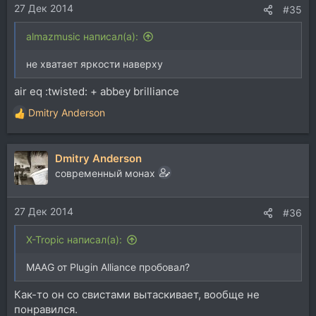
27 Дек 2014
:
#35
almazmusic написал(а):
не хватает яркости наверху
air eq :twisted: + abbey brilliance
Dmitry Anderson
Р
е
а
Dmitry Anderson
к
ц
современный монах
и
и
27 Дек 2014
:
#36
X-Tropic написал(а):
MAAG от Plugin Alliance пробовал?
Как-то он со свистами вытаскивает, вообще не
понравился.