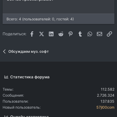
Всего: 4 (пользователей: 0, гостей: 4)
Facebook
X (Twitter)
LinkedIn
Reddit
Pinterest
Tumblr
WhatsApp
Электр
Сс
Поделиться:
Обсуждаем муз. софт
Статистика форума
Темы
112.582
Сообщения
2.726.324
Пользователи
137.835
Новый пользователь
57jl00com
Онлайн статистика