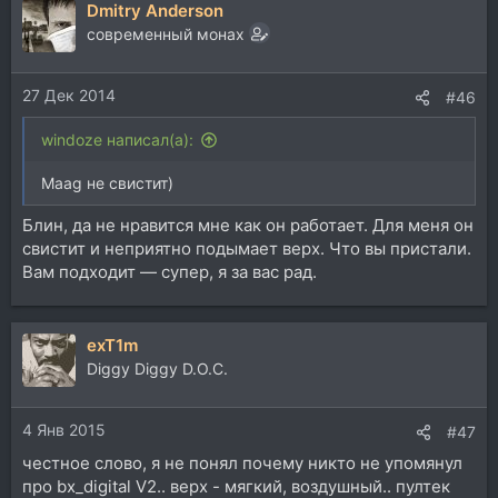
Dmitry Anderson
к
ц
современный монах
и
и
27 Дек 2014
:
#46
windoze написал(а):
Maag не свистит)
Блин, да не нравится мне как он работает. Для меня он
свистит и неприятно подымает верх. Что вы пристали.
Вам подходит — супер, я за вас рад.
exT1m
Diggy Diggy D.O.C.
4 Янв 2015
#47
честное слово, я не понял почему никто не упомянул
про bx_digital V2.. верх - мягкий, воздушный.. пултек