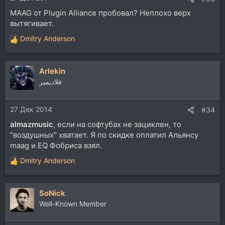
MAAG от Plugin Alliance пробовал? Неплохо верх
вытягивает.
Dmitry Anderson
Р
е
а
Arlekin
к
ц
فلاديمير
и
и
27 Дек 2014
:
#34
almazmusic
, если на софтубах не зациклен, то
"воздушных" хватает. Я по скидке оплатил Альянсу
maag и EQ Фобриса взял.
Dmitry Anderson
Р
е
а
SoNick
к
ц
Well-Known Member
и
и