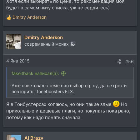
Хотя если выбирать по цене, то рекомендация моя
будет в самом низу списка, уж не сердитесь)
Dmitry Anderson
Р
е
а
Dmitry Anderson
к
ц
современный монах
и
и
4 Янв 2015
:
#56
fakeitback написал(а):
Уже советовал в теме про выбор eq, ну, да не грех и
повторить: Toneboosters FLX.
Я в Тонбустерсах копаюсь, но они такие злые
Но
прикольные и дешевые плаги, но покупать пока рано,
потому как надо понять сначала.
Al Brazy