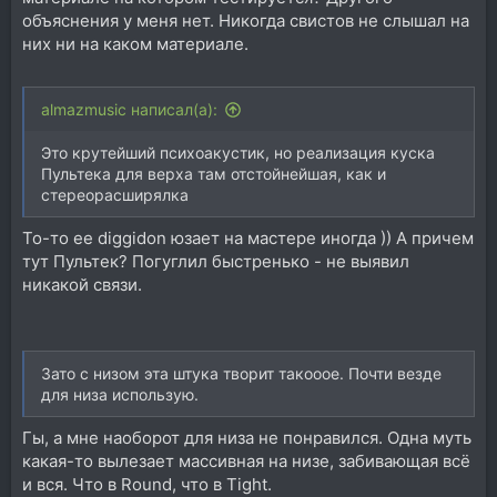
объяснения у меня нет. Никогда свистов не слышал на
них ни на каком материале.
almazmusic написал(а):
Это крутейший психоакустик, но реализация куска
Пультека для верха там отстойнейшая, как и
стереорасширялка
То-то ее diggidon юзает на мастере иногда )) А причем
тут Пультек? Погуглил быстренько - не выявил
никакой связи.
Зато с низом эта штука творит такооое. Почти везде
для низа использую.
Гы, а мне наоборот для низа не понравился. Одна муть
какая-то вылезает массивная на низе, забивающая всё
и вся. Что в Round, что в Tight.