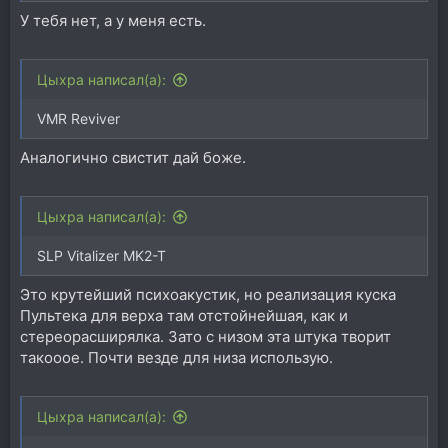
У тебя нет, а у меня есть.
Цыхра написал(а):
VMR Reviver
Аналогично свистит дай боже.
Цыхра написал(а):
SLP Vitalizer MK2-T
Это крутейший психоакустик, но реализация куска
Пультека для верха там отстойнейшая, как и
стереорасширялка. Зато с низом эта штука творит
такооое. Почти везде для низа использую.
Цыхра написал(а):