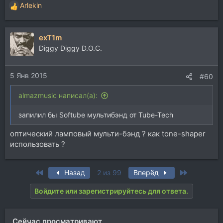
Arlekin
Р
е
а
exT1m
к
ц
Diggy Diggy D.O.C.
и
и
5 Янв 2015
:
#60
almazmusic написал(а):
запилил бы Softube мультибэнд от Tube-Tech
оптический ламповый мульти-бэнд ? как tone-shaper
использовать ?
First
Last
Назад
2 из 99
Вперёд
Войдите или зарегистрируйтесь для ответа.
Сейчас просматривают