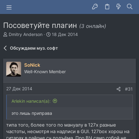
Посоветуйте плагин
(3 онлайн)
А
Д
Dmitry Anderson
18 Дек 2014
в
а
т
т
Обсуждаем муз. софт
о
а
р
н
т
а
SoNick
е
ч
Well-Known Member
м
а
ы
л
а
27 Дек 2014
#31
Arlekin написал(а):
это лишь приправа
типа того, более того по мануалу в 127х разные
частоты, несмотря на надписи в GUI. 127box хорош на
гитарах в районе сч подъёма. Про ВЧ само собой не