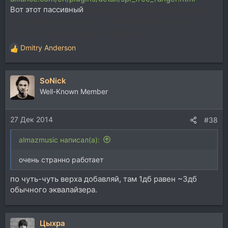
Вот этот пассивный
Free Ranger отлично подымает верха.
Единственный недостаток - это фиксированная частота 16
килогерц, так как еквалайзер графический.
Dmitry Anderson
Р
е
а
SoNick
к
ц
Well-Known Member
и
и
27 Дек 2014
:
#38
almazmusic написал(а):
очень странно работает
по чуть-чуть верха добавляй, там 1дб равен ~3дб
обычного эквалайзера.
Цыхра