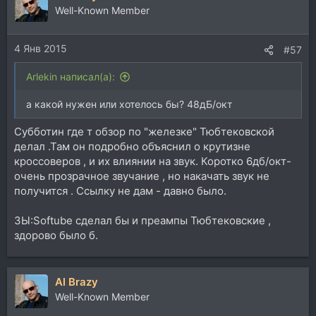
Well-Known Member
4 Янв 2015
#57
Arlekin написал(а):
а какой нужен или хотелось бы? 48дБ/окт
Субботин где т обзор по "железке" Тюбтековской
делал .Там он подробно объяснил о крутизне
кроссоверов , и их влиянии на звук. Коротко 6дб/окт-
очень прозрачное звучание , но накачать звук не
получится . Ссылку не дам - давно было.
ЗЫ:Softube сделал бы и преампы Тюбтековские ,
здорово было б.
Al Brazy
Well-Known Member