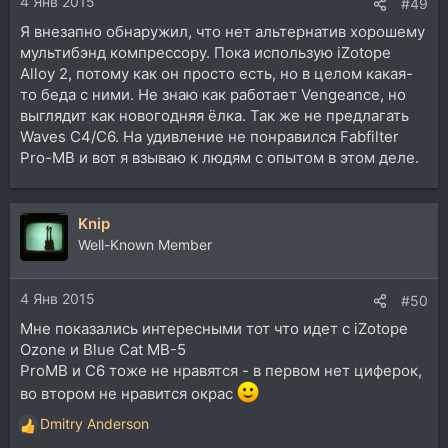
4 Янв 2015
#49
Я внезапно обнаружил, что нет альтернатив хорошему
мультибэнд компрессору. Пока использую iZotope
Alloy 2, потому как он просто есть, но в целом какая-
то беда с ними. Не знаю как работает Vengeance, но
выглядит как новогодняя ёлка. Так же не предлагать
Waves C4/C6. На удивление не понравился Fabfilter
Pro-MB и вот я взываю к людям с опытом в этом деле.
Knip
Well-Known Member
4 Янв 2015
#50
Мне показались интересными тот что идет с iZotope
Ozone и Blue Cat MB-5
ProMB и С6 тоже не нравятся - в первом нет циферок,
во втором не нравится окрас
Dmitry Anderson
Р