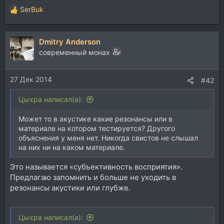
SerBuk
Р
е
а
Dmitry Anderson
к
ц
современный монах
и
и
27 Дек 2014
:
#42
Цыхра написал(а):
Может то в акустике какие резонансы или в
материале на котором тестируется? Другого
объяснения у меня нет. Никогда свистов не слышал
на них ни на каком материале.
Это называется «субъективность восприятия».
Предлагаю запомнить и больше не уходить в
резонансы акустики или глубже.
Цыхра написал(а):