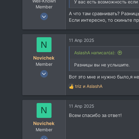
Well-Known
У вас есть возможность если
Member
А что там сравнивать? Разниц
17 Мар 2008
Если интересно, то скиньте пр
3.853
1.479
113
11 Апр 2025
N
AslashA написал(а):
Novichek
Member
Разницы вы не услышите.
21 Сен 2024
Вот это мне и нужно было,я н
80
triz
и
AslashA
27
Р
е
18
а
39
11 Апр 2025
к
N
ц
Всем спасибо за ответ!
и
Novichek
и
Member
:
21 Сен 2024