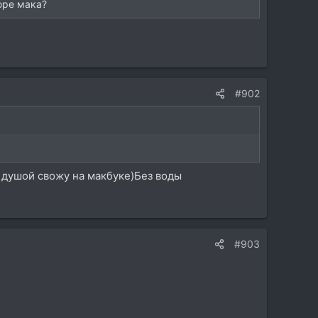
оре мака?
#902
й душой свожу на макбуке)Без воды
#903