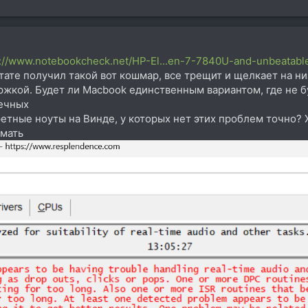
s://www.notebookcheck.net/HP-El...en-7-7840U-and-unbeatable
тате получил такой вот кошмар, все трещит и щелкает на низ
ржкой. Будет ли Macbook единственным вариантом, где не 
нечных
етные ноуты на Винде, у которых нет этих проблем точно? 
омать