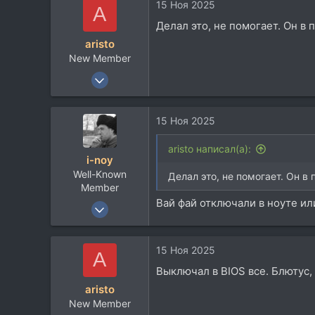
15 Ноя 2025
A
Делал это, не помогает. Он в 
aristo
New Member
15 Ноя 2025
24
1
15 Ноя 2025
3
36
aristo написал(а):
i-noy
Well-Known
Делал это, не помогает. Он в
Member
Вай фай отключали в ноуте ил
2 Дек 2011
1.224
590
15 Ноя 2025
A
113
Выключал в BIOS все. Блютус,
44
aristo
Воронеж Vai Sity
New Member