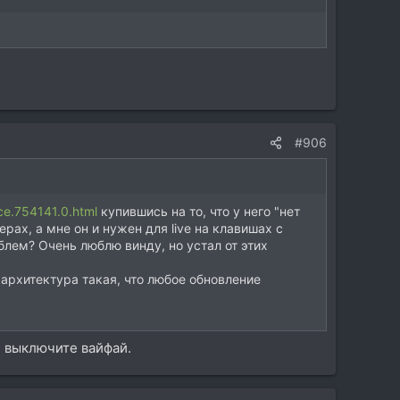
#906
ce.754141.0.html
купившись на то, что у него "нет
рах, а мне он и нужен для live на клавишах с
блем? Очень люблю винду, но устал от этих
 архитектура такая, что любое обновление
и выключите вайфай.