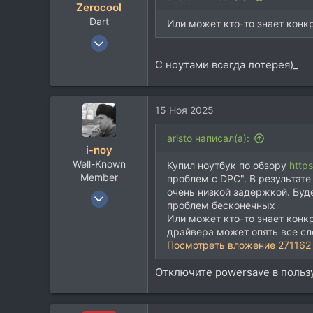
Zerocool
Dart
Или может кто-то знает конкр
18 Май 2003
36.520
С ноутами всегда лотерея)_
37.779
113
15 Ноя 2025
48
Belgorod
aristo написал(а):
i-noy
Well-Known
Купил ноутбук по обзору
http
Member
проблем с DPC". В результате
очень низкой задержкой. Буд
2 Дек 2011
проблем бесконечных
1.224
Или может кто-то знает конкр
590
драйвера может опять все с
Посмотреть вложение 271162
113
44
Отключите powersave в польз
Воронеж Vai Sity