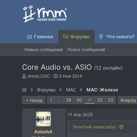
Главная
Форумы
Что нового?
Новые сообщения
Поиск сообщений
Core Audio vs. ASIO
(12 онлайн)
А
Д
Anton_OSC
5 Ноя 2014
в
а
т
т
Форумы
MAC
MAC: Железо
о
а
р
н
1
…
29
30
31
32
33
Назад
Вперёд
т
а
е
ч
11 Апр 2025
м
а
ы
л
Novichek написал(а):
а
AslashA