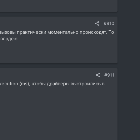
#910
 вызовы практически моментально происходят. То
й владею
#911
execution (ms), чтобы драйверы выстроились в