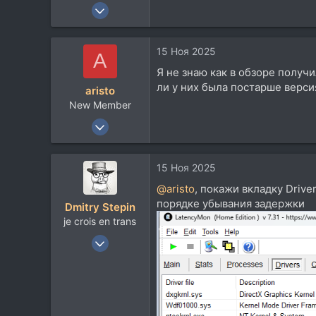
15 Ноя 2025
24
1
15 Ноя 2025
A
3
Я не знаю как в обзоре получ
36
ли у них была постарше верси
aristo
New Member
15 Ноя 2025
24
1
15 Ноя 2025
3
@aristo
, покажи вкладку Drive
36
порядке убывания задержки
Dmitry Stepin
je crois en trans
12 Янв 2004
19.218
14.126
113
42