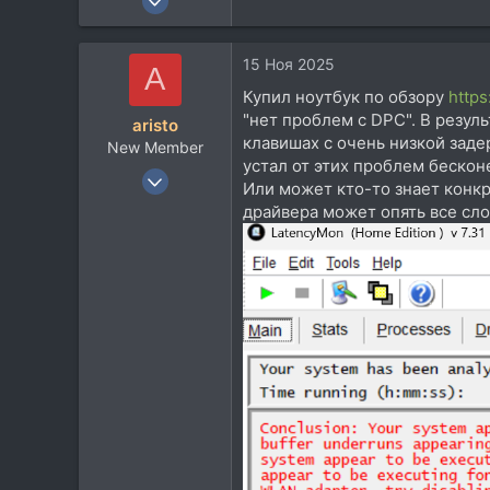
80
27
15 Ноя 2025
A
18
Купил ноутбук по обзору
http
39
"нет проблем с DPC". В резуль
aristo
клавишах с очень низкой заде
New Member
устал от этих проблем беско
15 Ноя 2025
Или может кто-то знает конкр
24
драйвера может опять все сл
1
3
36