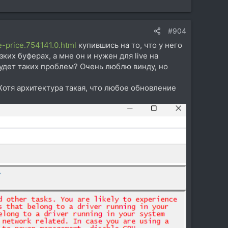
#904
-price.754141.0.html
купившись на то, что у него
ких буферах, а мне он и нужен для live на
будет таких проблем? Очень люблю винду, но
Хотя архитектура такая, что любое обновление