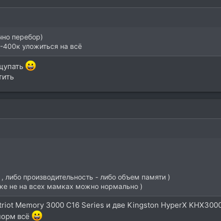
чно перебор)
0-400к уложиться на всё
ащупать
тить
, либо производительность - либо объем памяти )
оке не на всех мамках можно нормально )
atriot Memory 3000 C16 Series и две Kingston HyperX KHX3
норм всё