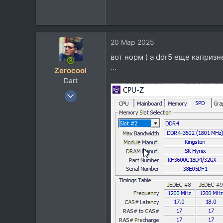
20 Мар 2025
вот норм ) а ddr5 еще капризн
...
Zerocool
Dart
18 Май 2003
36.520
37.778
113
48
Belgorod