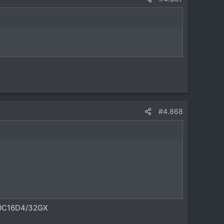
#4.868
000C16D4/32GX