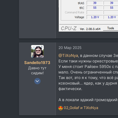
20 Мар 2025
@TiXoNya
, в данном случае З
Если таки нужны оркестровые 
Sandello1973
У меня стоит Райзен 5950х с 
Давно тут
мало. Очень ограниченный сп
сидим!
Так вот, это я к тому, что вс
10 Июл 2003
ксеоновый... ядер, как у дурн
4.990
фактически.
3.533
А в локали эдакий громоздкий 
113
Moscow, former USSR
02_Goliaf
и
TiXoNya
Р
е