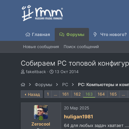
Главная
Форумы
Что нового?
Новые сообщения
Поиск сообщений
Собираем PC топовой конфигу
А
Д
fakeitback
13 Окт 2014
в
а
т
т
Форумы
PC
PC: Компьютеры и ко
о
а
р
н
1
…
161
162
163
164
165
…
Назад
т
а
е
ч
20 Мар 2025
м
а
ы
л
huligan1981
а
Zerocool
64 для любых задач хватает ...