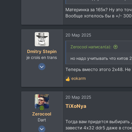
Материнка за 165к? Ну это то
Вообще хотелось бы в +/- 300
20 Мар 2025
Zerocool написал(а):
Dmitry Stepin
je crois en trans
но надо учитывать что китов 
12 Янв 2004
Теперь вместо этого 2х48. Не
19.218
eokarm
14.126
Р
е
113
а
42
20 Мар 2025
к
Москва
ц
TiXoNya
и
t.me
Zerocool
и
Dart
:
Тогда вам придется выбирать 
18 Май 2003
завести 4x32 ddr5 даже в сто