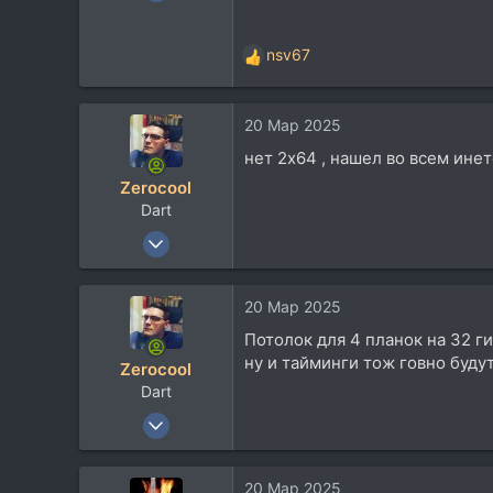
36.520
37.778
nsv67
Р
113
е
48
а
Belgorod
20 Мар 2025
к
ц
нет 2x64 , нашел во всем инет
и
Zerocool
и
Dart
:
18 Май 2003
36.520
37.778
20 Мар 2025
113
Потолок для 4 планок на 32 ги
48
ну и тайминги тож говно будут 
Zerocool
Belgorod
Dart
18 Май 2003
36.520
37.778
20 Мар 2025