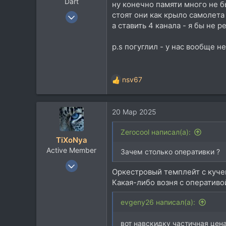
Dart
ну конечно памяти много не бы
18 Май 2003
стоят они как крыло самолета 
а ставить 4 канала - я бы не 
36.520
37.778
p.s погуглил - у нас вообще не
113
48
Belgorod
nsv67
Р
е
а
20 Мар 2025
к
ц
и
Zerocool написал(а):
TiXoNya
и
Active Member
:
Зачем столько оперативки ?
16 Янв 2021
Оркестровый темплейт с куче
108
Какая-либо возня с оперативой
28
28
evgeny26 написал(а):
вот навскидку частичная цен