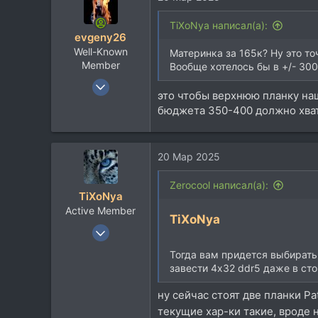
113
48
TiXoNya написал(а):
evgeny26
Belgorod
Well-Known
Материнка за 165к? Ну это то
Member
Вообще хотелось бы в +/- 30
9 Мар 2006
это чтобы верхнюю планку н
2.408
бюджета 350-400 должно хва
3.058
113
20 Мар 2025
Zerocool написал(а):
TiXoNya
Active Member
TiXoNya
16 Янв 2021
108
Тогда вам придется выбирать 
28
завести 4x32 ddr5 даже в ст
28
ну сейчас стоят две планки P
текущие хар-ки такие, вроде 