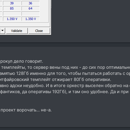
ерокул дело говорит.
темплейты, то сервер вены под них - до сих пор оптималь
памятью 128Гб именно для того, чтобы пытаться работать с о
итфайровский темплейт отжирает 80Гб оперативки.
ё равно адски неудобно. И в итоге оркестр выселен обратно 
я фантиков, да оперативы 192Гб), и там оно удобнее. Да и пр
проект ворочать... не-а.