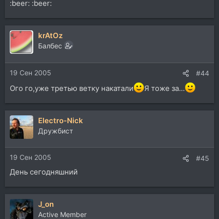
:beer: :beer:
krAtOz
Балбес
19 Сен 2005
#44
Ого го,уже третью ветку накатали
Я тоже за...
Electro-Nick
Дружбист
19 Сен 2005
#45
День сегодняшний
J_on
Active Member