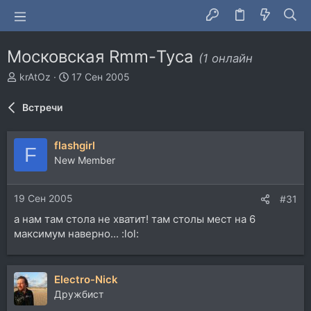
Московская Rmm-Туса
(1 онлайн
А
Д
krAtOz
17 Сен 2005
в
а
т
т
Встречи
о
а
р
н
т
а
flashgirl
F
е
ч
New Member
м
а
ы
л
а
19 Сен 2005
#31
а нам там стола не хватит! там столы мест на 6
максимум наверно... :lol:
Electro-Nick
Дружбист