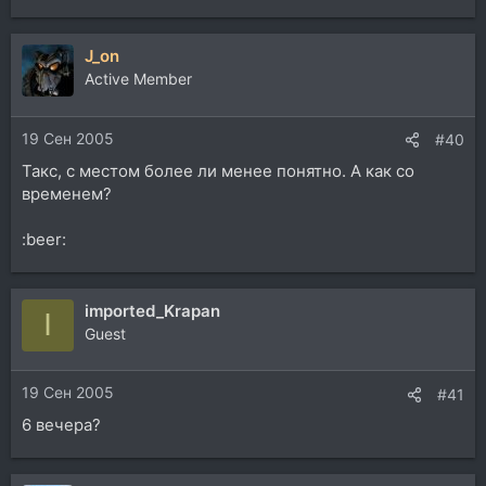
J_on
Active Member
19 Сен 2005
#40
Такс, с местом более ли менее понятно. А как со
временем?
:beer:
imported_Krapan
I
Guest
19 Сен 2005
#41
6 вечера?