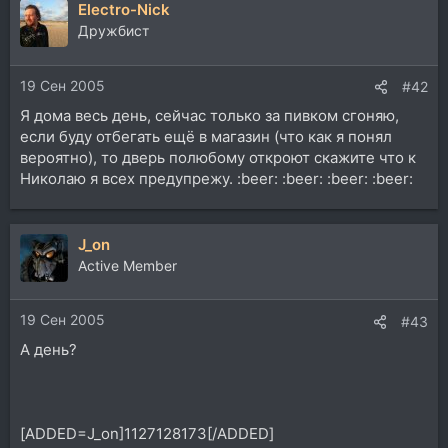
Electro-Nick
Дружбист
19 Сен 2005
#42
Я дома весь день, сейчас только за пивком сгоняю,
если буду отбегать ещё в магазин (что как я понял
вероятно), то дверь полюбому откроют скажите что к
Николаю я всех предупрежу. :beer: :beer: :beer: :beer:
J_on
Active Member
19 Сен 2005
#43
А день?
[ADDED=J_on]1127128173[/ADDED]