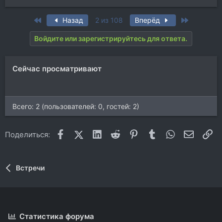
First
Last
Назад
2 из 108
Вперёд
Войдите или зарегистрируйтесь для ответа.
Сейчас просматривают
Всего: 2 (пользователей: 0, гостей: 2)
Facebook
X (Twitter)
LinkedIn
Reddit
Pinterest
Tumblr
WhatsApp
Электр
Сс
Поделиться:
Встречи
Статистика форума