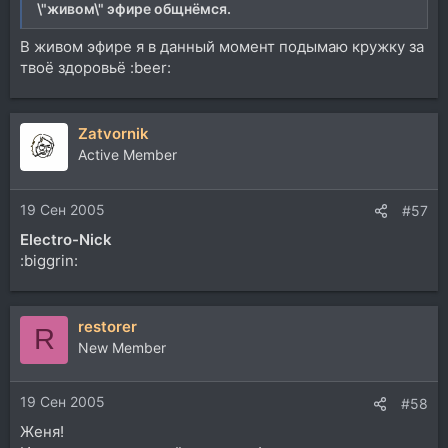
\"живом\" эфире общнёмся.
В живом эфире я в данный момент подымаю кружку за
твоё здоровьё :beer:
Zatvornik
Active Member
19 Сен 2005
#57
Electro-Nick
:biggrin:
restorer
R
New Member
19 Сен 2005
#58
Женя!