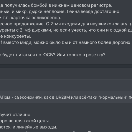
е получилась бомбой в нижнем ценовом регистре.
чный, и микр. дырки неплохие. Гейна везде достаточно.
 т.п. карточка великолепна.
сное продолжение. С 2-мя входами для наушников за эту цен
ренты с 2-мф дырками, но если учесть, что они и с одной д
не конкуренты.
dif вместо миди, можно было бы и от намного более дорогих 
а будет питаться по ЮСБ? Или только в розетку?
ЦАПом - съэкономили, как в UR28M или всё-таки "нормальный" п
звучит отлично.
орошо для такой цены.
ются, и линейные выходы.