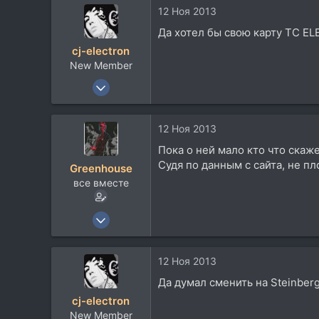
315
12 Ноя 2013
63
Да хотел бы свою карту TC EL
Israel
cj-electron
New Member
14 Июл 2010
12
0
12 Ноя 2013
1
Пока о ней мало кто что скаже
Судя по данным с сайта, не п
Greenhouse
все вместе
19 Июн 2008
932
315
12 Ноя 2013
63
Да думал сменить на Steinber
Israel
cj-electron
New Member