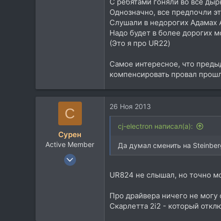
С ребятами гоняли во все дыр
Однозначно, все предпочли эт
Слушали в недорогих Адамах А
Надо будет в более дорогих м
(Это я про UR22)
Самое интересное, что преды
компенсировать провал прошл
26 Ноя 2013
С
cj-electron написал(а):
Сурен
Active Member
Да думал сменить на Steinber
12 Дек 2007
198
UR824 не слышал, но точно мог
48
28
Про драйвера ничего не могу с
Скарлетта 2i2 - который откл