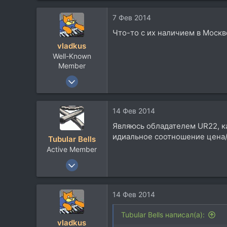
7 Фев 2014
Что-то с их наличием в Москве
vladkus
Well-Known
Member
17 Янв 2008
2.188
2.955
14 Фев 2014
113
Являюсь обладателем UR22, ка
идиальное соотношение цена/
Tubular Bells
Active Member
3 Июл 2008
468
121
14 Фев 2014
43
Практически центр
Tubular Bells написал(а):
vladkus