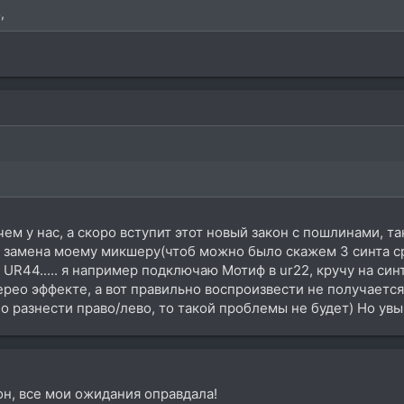
,
чем у нас, а скоро вступит этот новый закон с пошлинами, т
 замена моему микшеру(чтоб можно было скажем 3 синта ср
UR44..... я например подключаю Мотиф в ur22, кручу на синт
ерео эффекте, а вот правильно воспроизвести не получается.
по разнести право/лево, то такой проблемы не будет) Но увы
он, все мои ожидания оправдала!