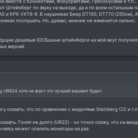
ки вместе с Коннектами, Фокусрайтами, Пресонусами и т.п..
от Штейнберг по звуку на выходе, да и по всем остальным 
5 и КРК VXT6-8. В наушниках Беер DT150, DT770 (250ом), А
ониках послушать. Но, думаю, мнение не изменится сильно.
дущие дешевые ЮСБшные штейнберги на мой вкус получилис
ых версий.
g UR824 хотя не факт что лучший вариант будет.
у сказать, что по сравнению с моделями Steinberg CI2 и т.п
казать. Гонял не долго (UR22) - но точно скажу, что на винд
ючаясь может спалить мониторы на раз.