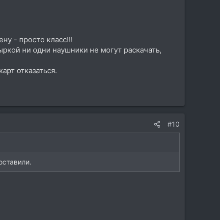
у - просто класс!!!
ыркой ни одни наушники не могут раскачать,
карт отказаться.
#10
оставили.