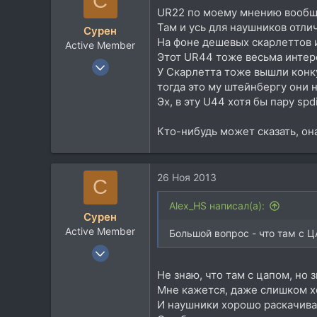
С
1
UR22 по моему мнению вообщ
Там и усь для наушников отли
Сурен
На фоне дешевых скарлеттов и
Active Member
Этот UR44 тоже весьма интере
12 Дек 2007
У Скарлетта тоже вышли конку
198
тогда это му штейнбергу они 
48
Эх, в эту U44 хотя бы пару sp
28
Кто-нибудь может сказать, он
26 Ноя 2013
С
Alex_HS написал(а):
Сурен
Active Member
Большой вопрос - что там с 
12 Дек 2007
198
Не знаю, что там с цапом, но 
48
Мне кажется, даже слишком х
28
И наушники хорошо раскачива