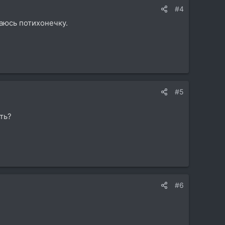
#4
аюсь потихонечку.
#5
ть?
#6