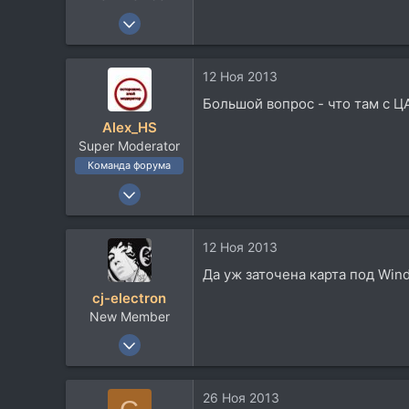
14 Июл 2010
12
0
12 Ноя 2013
1
Большой вопрос - что там с Ц
Alex_HS
Super Moderator
Команда форума
19 Ноя 2002
21.717
33.736
12 Ноя 2013
113
Да уж заточена карта под Win
59
cj-electron
Москва
New Member
14 Июл 2010
12
0
26 Ноя 2013