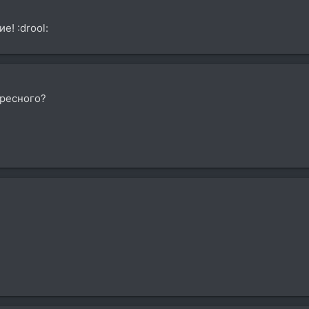
! :drool:
ересного?