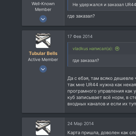
Well-Known
Не удержался и заказал UR44
Member
где заказал?
17 Янв 2008
2.188
2.955
17 Фев 2014
113
vladkus написал(а):
Tubular Bells
Active Member
где заказал?
3 Июл 2008
468
Да с ебэя, там всяко дешевле 
121
так мне UR44 нужна как некая
43
програмного управления как у 
куб записывает всё норм, в ст
Практически центр
входных каналов и если их ту
24 Мар 2014
Карта пришла, доволен как сл