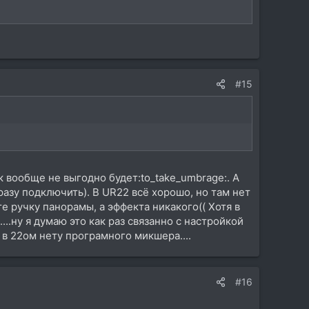
#15
ак вообще не выгодно будет:to_take_umbrage:. А
азу подключить). В UR22 всё хорошо, но там нет
е ручку панорамы, а эффекта никакого(( Хотя в
...ну я думаю это как раз связанно с настройкой
 в 22ом нету програмного микшера....
#16