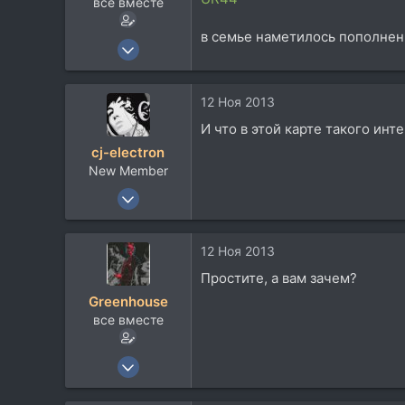
все вместе
в семье наметилось пополнение
19 Июн 2008
932
315
12 Ноя 2013
63
И что в этой карте такого инт
Israel
cj-electron
New Member
14 Июл 2010
12
0
12 Ноя 2013
1
Простите, а вам зачем?
Greenhouse
все вместе
19 Июн 2008
932