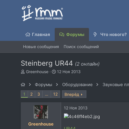
Главная
Форумы
Что нового?
Новые сообщения
Поиск сообщений
Steinberg UR44
(2 онлайн)
А
Д
Greenhouse
12 Ноя 2013
в
а
т
т
Форумы
Оборудование
Звуковые пл
о
а
р
н
1
2
3
…
12
Вперёд
т
а
е
ч
12 Ноя 2013
м
а
ы
л
а
Greenhouse
UR44