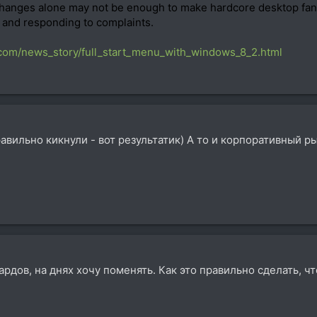
hanges alone may not be enough to make hardcore desktop fans ha
g and responding to complaints.
com/news_story/full_start_menu_with_windows_8_2.html
авильно кикнули - вот результатик) А то и корпоративный р
рдов, на днях хочу поменять. Как это правильно сделать, ч