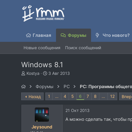
Главная
Форумы
Что нового?
Новые сообщения
Поиск сообщений
Windows 8.1
А
Д
Kostya
3 Авг 2013
в
а
т
т
Форумы
PC
PC: Программы общего
о
а
р
н
1
…
4
5
6
7
8
…
12
Назад
Впер
т
а
е
ч
21 Окт 2013
м
а
ы
л
А можно сделать так, чтобы пр
а
Jeysound