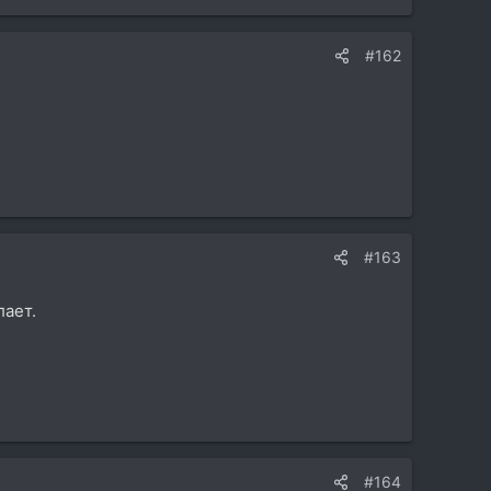
#162
#163
лает.
#164