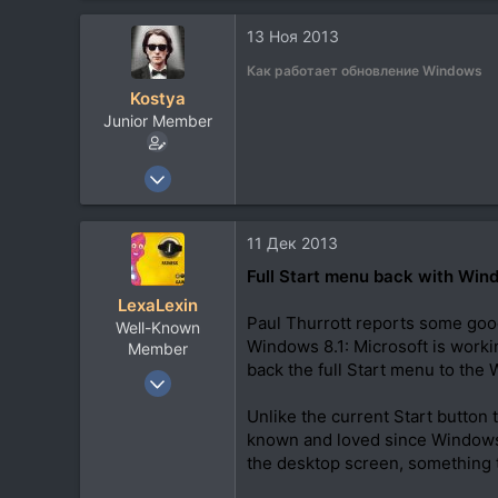
2.623
13 Ноя 2013
113
Как работает обновление Windows
105
Kostya
Junior Member
7 Окт 2006
4.381
2.623
11 Дек 2013
113
Full Start menu back with Win
105
LexaLexin
Paul Thurrott reports some goo
Well-Known
Windows 8.1: Microsoft is workin
Member
back the full Start menu to th
23 Окт 2007
1.586
Unlike the current Start button
925
known and loved since Windows 9
the desktop screen, something t
113
44