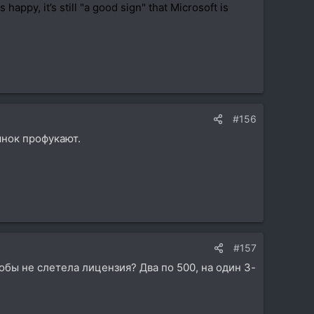
ppy, it’s still "a good sign" that Microsoft is
#156
ынок профукают.
#157
тобы не слетела лицензия? Два по 500, на один 3-