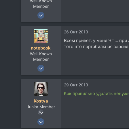
Well-Known
Member
30 Апр 2012
5.548
3.628
26 Окт 2013
113
Всем привет. у меня ЧП... при 
Russia
того что портабильная версия 
notebook
Well-Known
Member
13 Июн 2011
733
293
29 Окт 2013
63
Как правильно удалить ненуж
32
Kostya
Тирасполь
Junior Member
7 Окт 2006
4.381