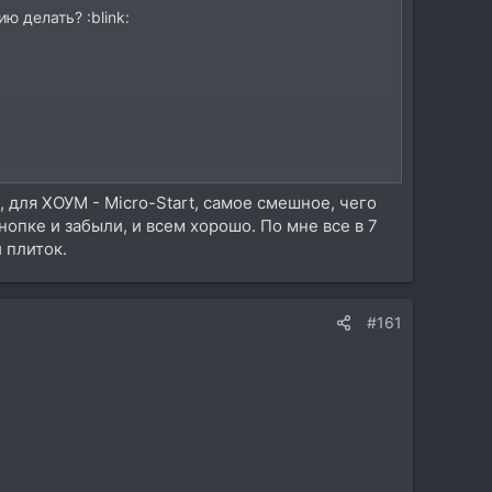
 делать? :blink:
t, для ХОУМ - Micro-Start, самое смешное, чего
опке и забыли, и всем хорошо. По мне все в 7
 плиток.
s, получившей название Threshold. Компания решила
меню, скорее всего, появится не во всех сборках
#161
мини-Пуск» («mini-Start»). Подробности о том, как
ожить, что меню будет представлять собой список
еофайлам, фотографиям и т. д.
Напомним, что релиз следующей после Windows 8.1
osoft продолжает работать на интерфейсом Modern UI,