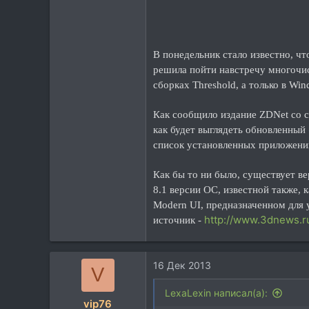
113
44
г. Новочеркасск
В понедельник cтало известно, ч
решила пойти навстречу многочисл
сборках Threshold, а только в Wi
Как сообщило издание ZDNet со с
как будет выглядеть обновленный 
список установленных приложений.
Как бы то ни было, существует в
8.1 версии ОС, известной также, 
Modern UI, предназначенном для 
http://www.3dnews.r
источник -
16 Дек 2013
V
LexaLexin написал(а):
vip76