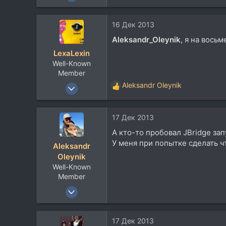
26.321
19.927
16 Дек 2013
113
Aleksandr_Oleynik
, я на вось
64
LexaLexin
Киев
Well-Known
Member
23 Окт 2007
Aleksandr Oleynik
Р
1.586
е
а
925
17 Дек 2013
к
113
ц
А кто-то пробовал JBridge зап
и
44
У меня при попытке сделать чт
Aleksandr
и
г. Новочеркасск
Oleynik
:
Well-Known
Member
16 Янв 2007
26.321
19.927
17 Дек 2013