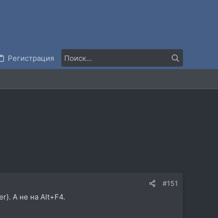
Регистрация
#151
). А не на Alt+F4.