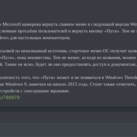
то Microsoft намерена вернуть главное меню в следующей версии W
енным просьбам пользователей и вернуть кнопку «Пуск». Тем не ме
ndows для настольных компьютеров.
сылкой на неназванный источник, стартовое меню ОС получит назва
«Пуск», пока неизвестны. Тем не менее, исходя из названия, можн
 Также не ясно, будет ли оно предоставлять доступ к документам, 
ероятность того, что «Пуск» может и не появиться в Windows Thre
как Windows 9, намечен на начало 2015 года. Стоит также отметить
устройств с сенсорными экранами.
u/786979