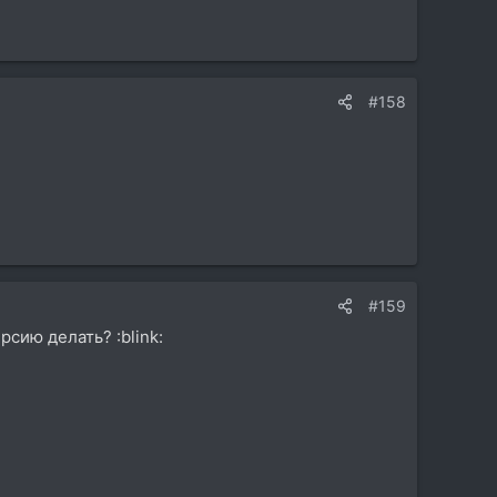
#158
#159
сию делать? :blink: