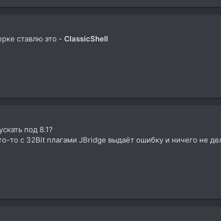
мерке ставлю это -
ClassicShell
ускать под 8.1?
о-то с 32Bit плагами JBridge выдаёт ошибку и ничего не де