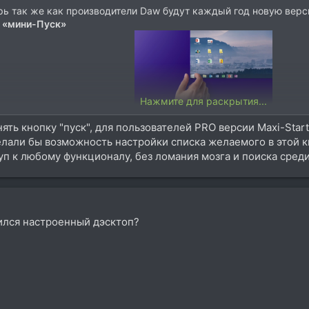
рь так же как производители Daw будут каждый год новую версию
а «мини-Пуск»
Нажмите для раскрытия...
енять кнопку "пуск", для пользователей PRO версии Maxi-Star
делали бы возможность настройки списка желаемого в этой кн
п к любому функционалу, без ломания мозга и поиска среди
то Microsoft намерена вернуть главное меню в следующей версии Window
росьбам пользователей и вернуть кнопку «Пуск». Тем не менее, главное 
я настольных компьютеров.
сылкой на неназванный источник, стартовое меню ОС получит название «
зился настроенный дэсктоп?
к», пока неизвестны. Тем не менее, исходя из названия, можно предпол
не ясно, будет ли оно предоставлять доступ к документам, аудио- и вид
роятность того, что «Пуск» может и не появиться в Windows Threshold. 
Windows 9, намечен на начало 2015 года. Стоит также отметить, что Micr
 сенсорными экранами.
ru/786979