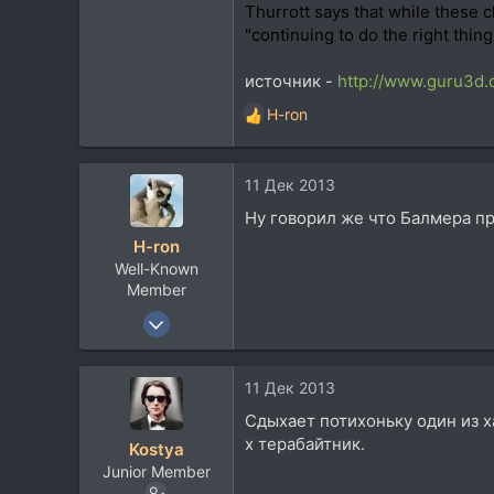
Thurrott says that while these c
г. Новочеркасск
"continuing to do the right thin
источник -
http://www.guru3d.
H-ron
Р
е
а
11 Дек 2013
к
ц
Ну говорил же что Балмера пр
и
H-ron
и
Well-Known
:
Member
13 Апр 2011
7.767
5.822
11 Дек 2013
113
Сдыхает потихоньку один из ха
60
х терабайтник.
Kostya
Москва
Junior Member