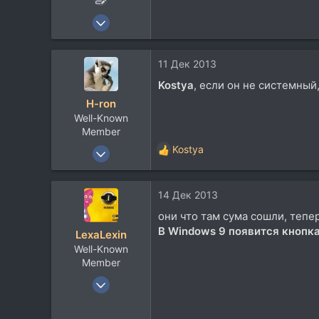
7 Окт 2006
4.381
2.623
11 Дек 2013
113
Kostya
, если он не системный
105
H-ron
Well-Known
Member
13 Апр 2011
Kostya
Р
7.767
е
а
5.822
14 Дек 2013
к
113
ц
они что там сума сошли, тепе
и
60
В Windows 9 появится кнопк
LexaLexin
и
Москва
Well-Known
:
Member
23 Окт 2007
1.586
925