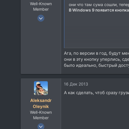
Well-Known
они что там сума сошли, тепе
Member
В Windows 9 появится кнопк
4 Апр 2007
4.926
2.406
113
Moscow
Ага, по версии в год, будут м
они в эту кнопку уперлись, с
было идеально, быстрый досту
В понедельник cтало известно, ч
пойти навстречу многочисленным п
Threshold, а только в Windows дл
16 Дек 2013
Как сообщило издание ZDNet со с
А как сделать, чтоб сразу гру
будет выглядеть обновленный «Пус
Aleksandr
установленных приложений. Также 
Oleynik
Как бы то ни было, существует ве
Well-Known
версии ОС, известной также, как 
Member
предназначенном для устройств с
16 Янв 2007
http://www.3dnews.
источник -