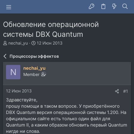
Обновление операционной
системы DBX Quantum
А
Д
nechai_yu
12 Июн 2013
в
а
т
т
Процессоры эффектов
о
а
р
н
nechai_yu
N
т
а
Member
е
ч
м
а
ы
л
12 Июн 2013
#1
а
Здравствуйте,
прошу помощи в таком вопросе. У приобретённого
DBX Quantum версия операционной системы 1.200. На
официальном сайте есть только один файл для
Quantum ІІ, а каким образом обновить первый Quantum
нигде ни слова.