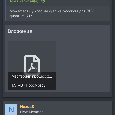
Al-eX написал(а):
Может есть у кого мануал на русском для DBX
quantum (2)?
Вложения
Мастеринг-процессор QUANTUM.pdf
1,9 MB · Просмотры: 413
Nexus8
N
New Member