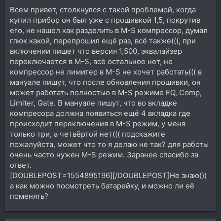
Всем привет, столкнулся с такой проблемой, когда
купил прибор он был уже с прошивкой 1,5, покрутив
его, не нашел как разделить в M-S компрессор, думал
глюк какой, перепрошил ещё раз, всё также(((, при
включении пишет что версия 1,500, эквалайзер
переключается в M-S, всё остальное нет, не
компрессор не лимитер в M-S не хочет работать((( в
мануале пишут, что после обновления прошивки, он
может работать полностью в M-S режиме EQ, Comp,
Limiter, Gate. В мануале пишут, что во вкладке
компресора должна появиться ещё 4 вкладка где
происходит переключения в M-S режим, у меня
только три, а четвёртой нет((( подскажите
пожалуйста, может что то я делаю не так? для работы
очень часто нужен M-S режим. Заранее спасибо за
ответ.
[DOUBLEPOST=1554895196][/DOUBLEPOST]Не знаю)))
а как можно посмотреть батарейку, и можно ли её
поменять?