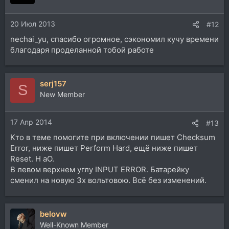
и
и
20 Июл 2013
:
#12
nechai_yu, спасибо огромное, сэкономил кучу времени
благодаря проделанной тобой работе
serj157
S
New Member
17 Апр 2014
#13
Кто в теме помогите при включении пишет Checksum
Error, ниже пишет Perform Hard, ещё ниже пишет
Reset. H aO.
В левом верхнем углу INPUT ERROR. Батарейку
сменил на новую 3х вольтовою. Всё без изменений.
belovw
Well-Known Member