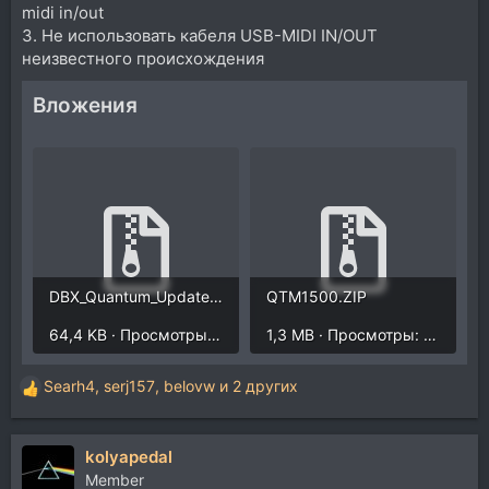
midi in/out
3. Не использовать кабеля USB-MIDI IN/OUT
неизвестного происхождения
Вложения
DBX_Quantum_Update_Procedure.rar
QTM1500.ZIP
64,4 KB · Просмотры: 15
1,3 MB · Просмотры: 13
Searh4
,
serj157
,
belovw
и 2 других
Р
е
а
kolyapedal
к
ц
Member