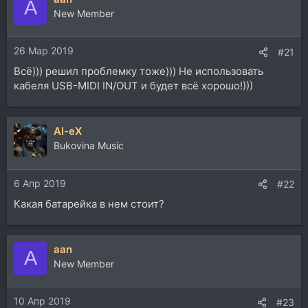
A
New Member
26 Мар 2019
#21
Всё))) решил проблемку тоже))) Не использовать
кабеля USB-MIDI IN/OUT и будет всё хорошо!)))
Al-eX
Bukovina Music
6 Апр 2019
#22
Какая батарейка в нем стоит?
aan
A
New Member
10 Апр 2019
#23