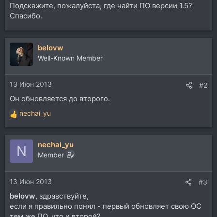
Подскажите, пожалуйста, где найти ПО версии 1.5?
Спасибо.
belovw
Well-Known Member
13 Июн 2013
#2
Он обновляется до второго.
nechai_yu
Р
е
а
nechai_yu
к
N
ц
Member
и
и
13 Июн 2013
:
#3
belovw
, здравствуйте,
если я правильно понял - первый обновляет свою ОС
тем же ПО, что и второй?