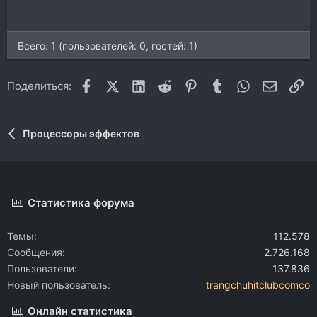
Всего: 1 (пользователей: 0, гостей: 1)
Facebook
X (Twitter)
LinkedIn
Reddit
Pinterest
Tumblr
WhatsApp
Электр
Сс
Поделиться:
Процессоры эффектов
Статистика форума
Темы
112.578
Сообщения
2.726.168
Пользователи
137.836
Новый пользователь
trangchuhitclubcomco
Онлайн статистика