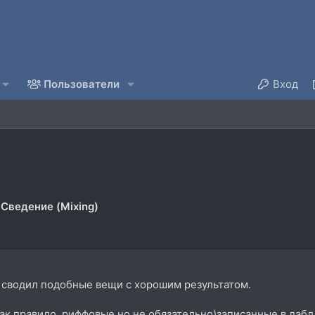
Пользователи
Вход
Сведение (Mixing)
о сводил подобные вещи с хорошим результатом.
ак правило ,риффовые,но не обязательно)записанные в дабл