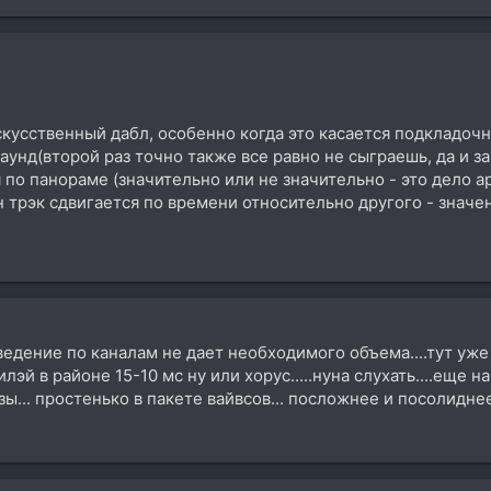
кусственный дабл, особенно когда это касается подкладочны
аунд(второй раз точно также все равно не сыграешь, да и з
 по панораме (значительно или не значительно - это дело а
 трэк сдвигается по времени относительно другого - значе
ведение по каналам не дает необходимого объема....тут уже
дилэй в районе 15-10 мс ну или хорус.....нуна слухать....еще
... простенько в пакете вайвсов... посложнее и посолиднее в