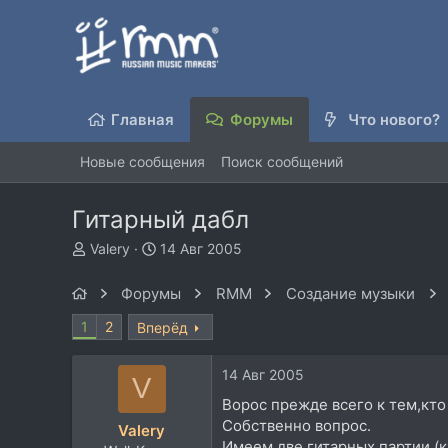
Главная
Форумы
Что нового?
Новые сообщения
Поиск сообщений
Гитарный дабл
А
Д
Valery
14 Авг 2005
в
а
т
т
Форумы
RMM
Создание музыки
о
а
р
н
1
2
Вперёд
т
а
е
ч
14 Авг 2005
м
а
V
ы
л
Ворос прежде всего к тем,кт
а
Собственно вопрос.
Valery
Имеем две гитарных партии (к