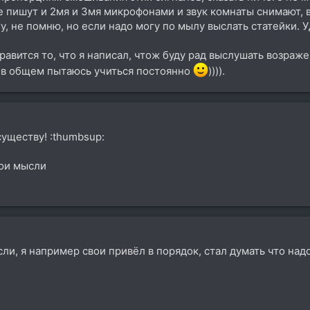
е пишут и 2мя и 3мя микрофонами и звук комнаты снимают, 
 не помню, но если надо могу по мылу выслать статейки. Уд
равится то, что я написал, чтож буду рад выслушать возраже
, в общем пытаюсь учиться постоянно
)))).
существу! :thumbsup:
вои мысли
ли, я например свои привёл в порядок, стал думать что надо