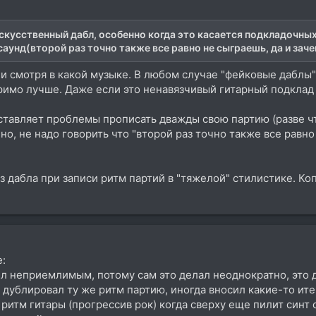
скусственный дабл, особенно когда это касается подкладочных 
аунд(второй раз точно также все равно не сыграешь, да и заче
 и смотря в какой музыке. В любом случае "фейковые даблы
римо лучше. Даже если это ненавязчивый гитарный подклад 
ставляет проблемы прописать дважды свою партию (разве чт
но, не надо говорить что "второй раз точно также все равн
з дабла при записи ритм партий в "тяжелой" стилистике. Ко
e:
л неприемлимым, потому сам это делал неоднократно, это 
 и дублировал ту же ритм партию, иногда вносил какие-то ите
ритм гитары (прогрессив рок) когда сверху еще пилит синт 