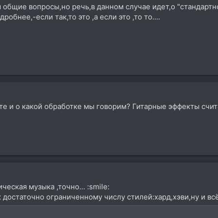
общие вопросы,но речь,в данном случае идет,о "стандартно
обнее,-если так,то это ,а если это ,то то....
те и о какой обработке мы говорим? Гитарные эффекты счит
еская музыка ,точно... :smile:
к достаточно ограниченному числу стилей:хард,хэви,ну и вс