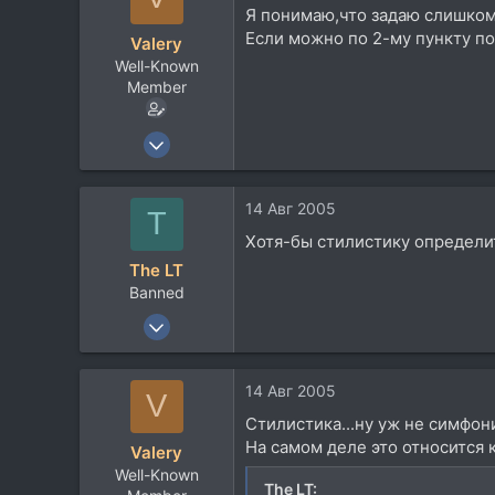
Я понимаю,что задаю слишком 
Если можно по 2-му пункту подр
Valery
Well-Known
Member
2 Окт 2004
2.452
966
14 Авг 2005
T
113
Хотя-бы стилистику определи
The LT
Banned
22 Июл 2005
153
24
14 Авг 2005
V
0
Стилистика...ну уж не симфонич
44
На самом деле это относится 
Valery
lt.internets.ru
Well-Known
The LT: