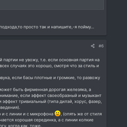
одхода,то просто так и напишите,-я пойму...
#6
 партии не увожу, т.е. если основная партия на
о всех случаях это хорошо, смотря что за стиль и
звука, если басы плотные и громкие, то развожу
 может быть фирменная дорогая железяка, а
нимание, если эффект своеобразный и музыкант
и эффект тривиальный (типа дилэй, хорус, фазер,
сведения).
о и с линии и с микрофона
, (опять же от стиля
чается хорошая серединка, а с линии колкие
гу, когда как, тоже.