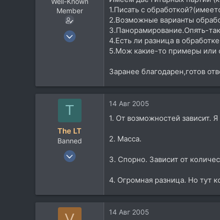
Well-Known
1.Писать с обработкой?(имеетс
Member
2.Возможные варианты обрабо
3.Панорамирование.Опять-таки
2 Окт 2004
4.Есть ли разница в обработке
2.452
5.Мож какие-то примеры или 
966
Заранее благодарен,готов от
113
14 Авг 2005
T
1. От возможностей зависит. 
The LT
2. Масса.
Banned
22 Июл 2005
3. Спорно. Зависит от количес
153
24
4. Огромная разница. Но тут 
0
44
14 Авг 2005
V
lt.internets.ru