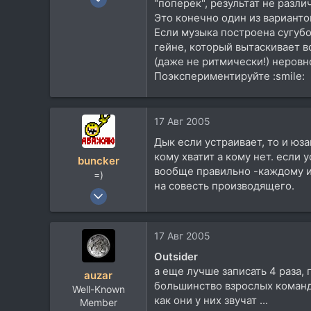
"поперек", результат не различ
252
Это конечно один из вариантов
1
Если музыка построена сугубо
гейне, который вытаскивает 
16
(даже не ритмически!) неровн
46
Поэкспериментируйте :smile:
Москва-Краснодар
Посетить сайт
17 Авг 2005
Дык если устраивает, то и юза
кому хватит а кому нет. если у
buncker
вообще правильно -каждому ин
=)
на совесть производящего.
26 Ноя 2002
10.354
4.821
17 Авг 2005
113
Outsider
47
а еще лучше записать 4 раза, 
auzar
МО
большинство взрослых команд 
Well-Known
как они у них звучат ...
Member