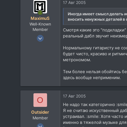
17 Авг 2005
16
Иногда имеет смысл делать и
MaximuS
вносить ненужных деталей в с
Well-Known
Member
Смотря какие это "подкладки"
реальный дабл звучит неизме
19 Фев 2003
3.263
Нормальному гитаристу не со
341
будет чисто, красиво и ритмич
83
метрономом.
50
Тем более нельзя обойтись бе
здесь вообще неприменим.
17 Авг 2005
O
Не надо так категорично :smil
Я не считаю искуственный даб
Outsider
устраивал. :smile: Хотя часто
Member
именно в тяжелой музыке для 
15 Авг 2005