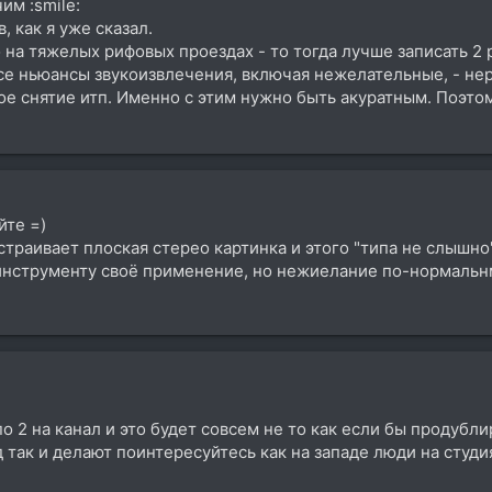
им :smile:
, как я уже сказал.
 на тяжелых рифовых проездах - то тогда лучше записать 2 
все ньюансы звукоизвлечения, включая нежелательные, - н
ое снятие итп. Именно с этим нужно быть акуратным. Поэтом
йте =)
страивает плоская стерео картинка и этого "типа не слышно",
струменту своё применение, но нежиелание по-нормальнмоу
по 2 на канал и это будет совсем не то как если бы продубл
так и делают поинтересуйтесь как на западе люди на студ