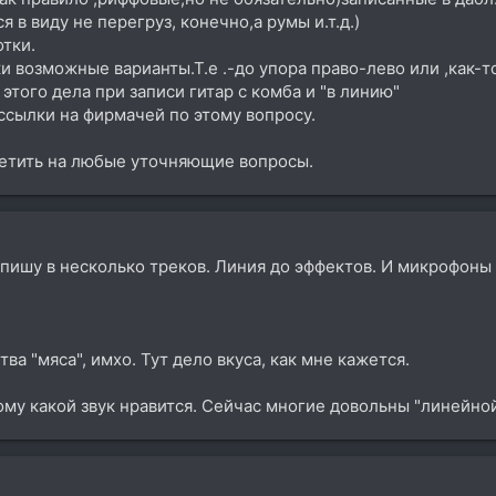
я в виду не перегруз, конечно,а румы и.т.д.)
тки.
 возможные варианты.Т.е .-до упора право-лево или ,как-т
 этого дела при записи гитар с комба и "в линию"
ссылки на фирмачей по этому вопросу.
ветить на любые уточняющие вопросы.
Я пишу в несколько треков. Линия до эффектов. И микрофон
тва "мяса", имхо. Тут дело вкуса, как мне кажется.
кому какой звук нравится. Сейчас многие довольны "линейно