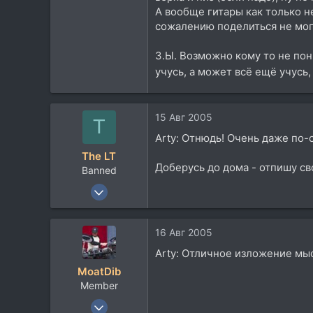
А вообще гитары как только н
сожалению поделиться не могу,
З.Ы. Возможно кому то не пон
учусь, а может всё ещё учусь
15 Авг 2005
T
Arty: Отнюдь! Очень даже по-
The LT
Доберусь до дома - отпишу с
Banned
22 Июл 2005
153
24
16 Авг 2005
0
Arty: Отличное изложение мыс
44
MoatDib
lt.internets.ru
Member
10 Авг 2005