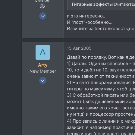
Member
Гитарные эффекты считаютс
2 Окт 2004
и это интересно..
2.452
И "пост"-особенно...
Извините за бестолковость,но 
966
113
15 Авг 2005
A
Давай по порядку. Вот как я д
1) Даблы. Один из способов - 
Arty
10, то и дабл на 10, звук попл
New Member
очень зависит от техничности 
29 Мар 2005
2) На счет панорамирования. 
18
гитары по максимуму, чтоб це
0
3) С обработкой писать или б
может быть дешевенький Zoom
0
именно таким его хочет остави
ну и т.д) и процессор простен
4) Про запись с линии и с ми
зависит, я например практиче
верха и низ (если надо), ну п