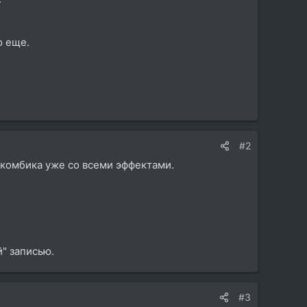
о еще.
#2
ы комбика уже со всеми эффектами.
й" записью.
#3