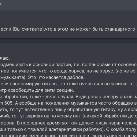
я
если (Вы считаете),что в этом не может быть стандартного п
елаю.
подмешивать к основной партии, т.е. по панораме от основной
отнее получается, что то вроде хоруса, но не хорус. (но не в
музыканта). Это что касается даблов.
Если панорамирую гитары, то тоже очень сильно зависит от 
нтр освободить для ритм секции.
ез обработки, тоже - дело случая. Ведь ревер реверу рознь,
 505. А вообще на пожелания музыкантов часто обращаю в
ть, то тут естественно пишу обработанную гитару, ну а есл
ький, то тут вариантов по моему нет (никакой обработки до 
крофона. В последнее время вот как делаю: пишу параллельн
ски только с тяжелой альтернативой работаю). С комба полу
о пропорциям смешивания этих сигналов, сказать ничего не мо