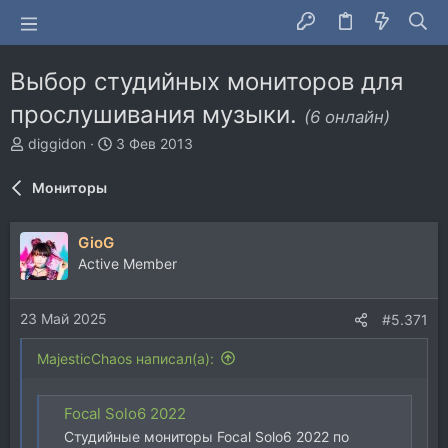
Выбор студийных мониторов для
прослушивания музыки.
(6 онлайн)
А
Д
diggidon
3 Фев 2013
в
а
т
т
Мониторы
о
а
р
н
т
а
GioG
е
ч
Active Member
м
а
ы
л
а
23 Май 2025
#5.371
MajesticChaos написал(а):
Focal Solo6 2022
Студийные мониторы Focal Solo6 2022 по