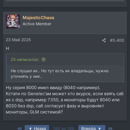
MajesticChaos
Active Member
23 Май 2025
#5.400
Н
Zit написал(а):
Не слушал их.. Но тут есть их владельцы, нужно
уточнять у них..
Ну серия 8000 имел ввиду (8040 например).
Кстати по Genelec’ам может кто вкурсе, если взять саб
их с dsp, например 7350, а мониторы будут 8040 или
8030 без dsp, саб согласует фазу и выровняет
мониторы, GLM системой?
First
Last
Назад
180 из 186
Вперёд