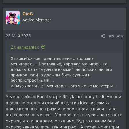
е
а
GioG
к
ц
Active Member
и
и
23 Май 2025
:
#5.386
Zit написал(а):
Это ошибочное представление о хороших
мониторах......Настоящие, хорошие мониторы не
должны быть "музыкальными" (не должны ничего
приукрашать), а должны быть сухими и
беспристрастными....
А "музыкальные" мониторы - это уже не мониторы...
У меня сейчас Focal shape 65. Да,это полу hi-fi. Но они
в больше степени студийные, и из focal из самых
показательных по грязи и недостаткам записи - мне
это совсем не мешает. У n monitors не услышал явного
окраса, что и понравилось в них. Буд то совсем без
окраса; какая запись, так и играют. А сухие мониторы