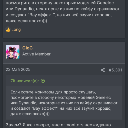
посмотрите в сторону некоторых моделей Genelec
или Dynaudio, некоторые из них по кайфу окрашивают
и создают "Вау эффект", на них всё звучит хорошо,
даже если плохо))))
Long
Р
е
а
GioG
к
ц
Active Member
и
и
23 Май 2025
:
#5.391
Zit написал(а):
Если хотите мониторы для просто слушать,
посмотрите в сторону некоторых моделей Genelec
или Dynaudio, некоторые из них по кайфу окрашивают
и создают "Вау эффект", на них всё звучит хорошо,
даже если плохо))))
Зачем? Я же говорю, мне n-monitors неожиданно