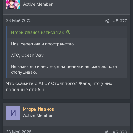
ц
Active Member
и
и
23 Май 2025
:
#5.377
Игорь Иванов написал(а):
Низ, середина и пространство.
АТС, Ocean Way
Не знаю, если честно, я на ценники не смотрю пока
отслушиваю.
Что скажите о АТС? Стоят того? Жаль, что у них
полочные от 55Гц
Игорь Иванов
И
Active Member
23 Май 2025
#5.378