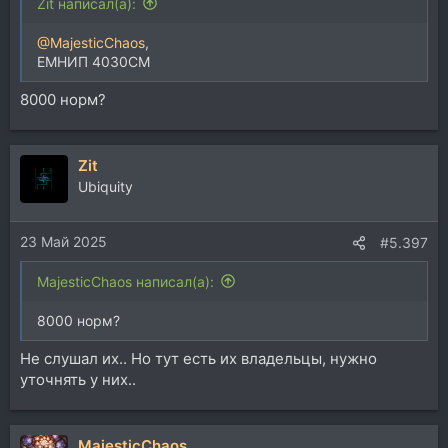
Zit написал(а):
@MajesticChaos
,
ЕМНИП 4030CM
8000 норм?
Zit
Ubiquity
23 Май 2025
#5.397
MajesticChaos написал(а):
8000 норм?
Не слушал их.. Но тут есть их владельцы, нужно
уточнять у них..
MajesticChaos