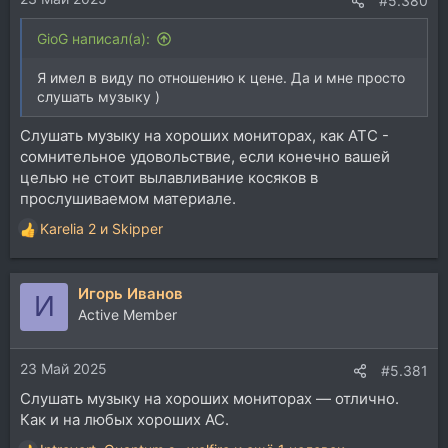
#5.380
GioG написал(а):
Я имел в виду по отношению к цене. Да и мне просто
слушать музыку )
Слушать музыку на хороших мониторах, как ATC -
сомнительное удовольствие, если конечно вашей
целью не стоит вылавливание косяков в
прослушиваемом материале.
Karelia 2
и
Skipper
Р
е
а
Игорь Иванов
к
И
ц
Active Member
и
и
23 Май 2025
:
#5.381
Слушать музыку на хороших мониторах — отлично.
Как и на любых хороших АС.