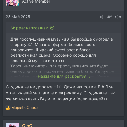
Active Member
23 Май 2025
#5.388
Skipper написал(а):
Для прослушивания музыки я бы вообще смотрел в
сторону 3.1. Мне этот формат больше всего
понравился. Широкий sweet spot и более
реалистичная сцена. Особенно хорошо для
вокальной музыки и джаза.
Хорошие мониторы для прослушивания это будет
очень дорого, а плохие нет смысла брать. Уж лучше
Нажмите для раскрытия...
в хай фае на вторичке что нибудь поискать. Хотя в
дорогом сегменте акустики понятие "мониторы-не
Студийные не дороже Hi fi. Даже напротив. В hifi за
мониторы" весьма относительно.
отделку ещё заплатите и за рекламу. Студийные так
же можно взять Б/у или по акции (если повезёт)
MajesticChaos
Р
е
а
GioG
к