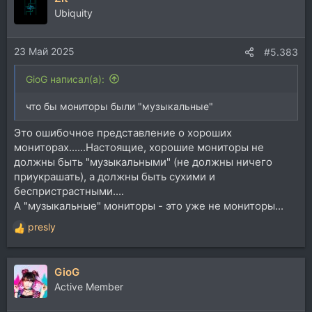
Ubiquity
23 Май 2025
#5.383
GioG написал(а):
что бы мониторы были "музыкальные"
Это ошибочное представление о хороших
мониторах......Настоящие, хорошие мониторы не
должны быть "музыкальными" (не должны ничего
приукрашать), а должны быть сухими и
беспристрастными....
А "музыкальные" мониторы - это уже не мониторы...
presly
Р
е
а
GioG
к
ц
Active Member
и
и