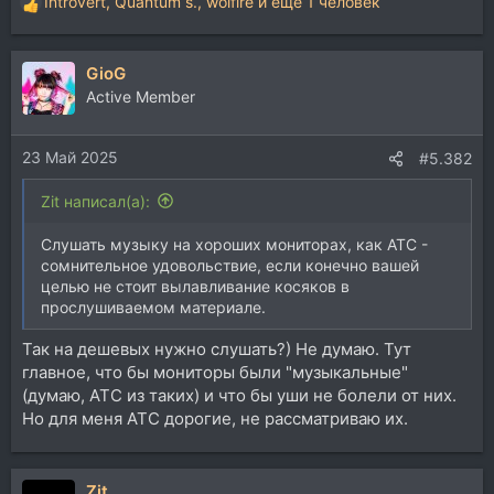
Introvert
,
Quantum s.
,
wolfire
и ещё 1 человек
Р
е
а
GioG
к
ц
Active Member
и
и
23 Май 2025
:
#5.382
Zit написал(а):
Слушать музыку на хороших мониторах, как ATC -
сомнительное удовольствие, если конечно вашей
целью не стоит вылавливание косяков в
прослушиваемом материале.
Так на дешевых нужно слушать?) Не думаю. Тут
главное, что бы мониторы были "музыкальные"
(думаю, АТС из таких) и что бы уши не болели от них.
Но для меня АТС дорогие, не рассматриваю их.
Zit