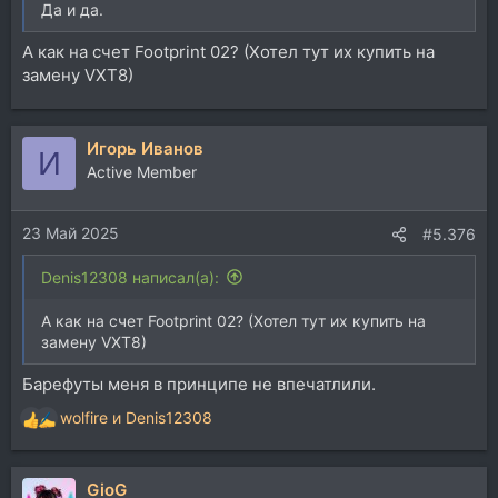
Да и да.
А как на счет Footprint 02? (Хотел тут их купить на
замену VXT8)
Игорь Иванов
И
Active Member
23 Май 2025
#5.376
Denis12308 написал(а):
А как на счет Footprint 02? (Хотел тут их купить на
замену VXT8)
Барефуты меня в принципе не впечатлили.
wolfire
и
Denis12308
Р
е
а
GioG
к