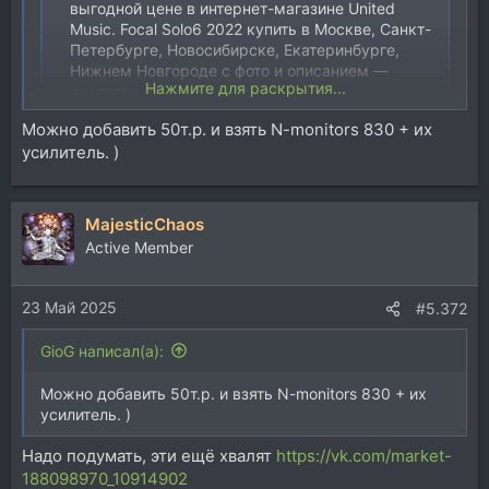
выгодной цене в интернет-магазине United
Music. Focal Solo6 2022 купить в Москве, Санкт-
Петербурге, Новосибирске, Екатеринбурге,
Нижнем Новгороде с фото и описанием —
Нажмите для раскрытия...
доставка по всей России.
united-music.ru
Можно добавить 50т.р. и взять N-monitors 830 + их
усилитель. )
В данный момент всё продал, смотрю в сторону
https://united-music.ru/ru/barefoot-sound-footprint-03-
pair.html
Но всё ещё может поменяться ))
MajesticChaos
Active Member
23 Май 2025
#5.372
GioG написал(а):
Можно добавить 50т.р. и взять N-monitors 830 + их
усилитель. )
Надо подумать, эти ещё хвалят
https://vk.com/market-
188098970_10914902