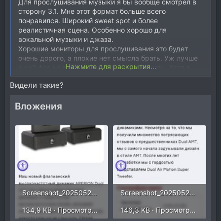
Для прослушивания музыки я бы вообще смотрел в
сторону 3.1. Мне этот формат больше всего
понравился. Широкий sweet spot и более
реалистичная сцена. Особенно хорошо для
вокальной музыки и джаза.
Хорошие мониторы для прослушивания это будет
очень дорого, а плохие нет смысла брать. Уж лучше
Нажмите для раскрытия...
в хай фае на вторичке что нибудь поискать. Хотя в
дорогом сегменте акустики понятие "мониторы-не
Видели такие?
мониторы" весьма относительно.
Вложения
Screenshot_20250523_183401_Yandex Start.jpg
Screenshot_20250523_183429_Yandex Start.jpg
134,9 KB · Просмотры: 224
146,3 KB · Просмотры: 243