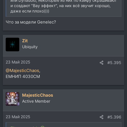
или Dynaudio, некоторые из них по кайфу окрашивают
и создают "Вау эффект", на них всё звучит хорошо,
даже если плохо))))
Что за модели Genelec?
Zit
Ubiquity
23 Май 2025
#5.395
@MajesticChaos
,
ЕМНИП 4030CM
MajesticChaos
Active Member
23 Май 2025
#5.396