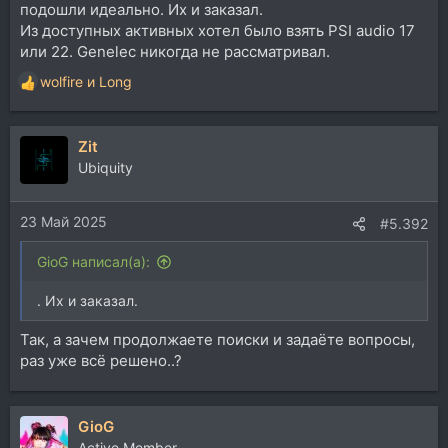
подошли идеально. Их и заказал.
Из доступных активных хотел было взять PSI audio 17
или 22. Genelec никогда не рассматривал.
wolfire
и
Long
Р
е
а
Zit
к
ц
Ubiquity
и
и
23 Май 2025
:
#5.392
GioG написал(а):
. Их и заказал.
Так, а зачем продолжаете поиски и задаёте вопросы,
раз уже всё решено..?
GioG
Active Member