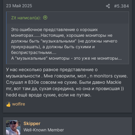
23 Май 2025
:
#5.384
Zit написал(а):
Это ошибочное представление о хороших
мониторах......Настоящие, хорошие мониторы не
должны быть "музыкальными" (не должны ничего
приукрашать), а должны быть сухими и
беспристрастными....
А "музыкальные" мониторы - это уже не мониторы...
У нас несколько разное представление о
музыкальности . Мне говорили, мол , n monitors сухие.
Слушал я 830е совсем не сухие. Были давно Mackie
mr, вот там да, сухая середина, но она и провисшая ))
hedd ещё вроде сухие, если не путаю.
wolfire
Р
е
а
Skipper
к
ц
Well-Known Member
и