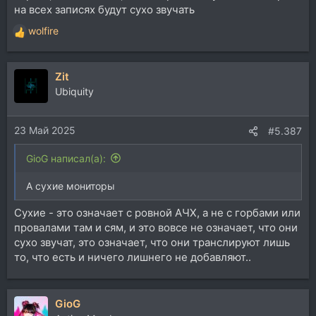
на всех записях будут сухо звучать
wolfire
Р
е
а
Zit
к
ц
Ubiquity
и
и
23 Май 2025
:
#5.387
GioG написал(а):
А сухие мониторы
Сухие - это означает с ровной АЧХ, а не с горбами или
провалами там и сям, и это вовсе не означает, что они
сухо звучат, это означает, что они транслируют лишь
то, что есть и ничего лишнего не добавляют..
GioG