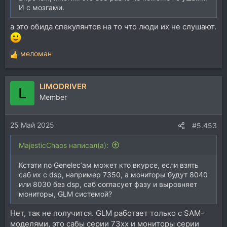
И с мозгами.
а это обида спекулянтов на то что люди их не слушают.
меломан
Р
е
а
LIMODRIVER
к
L
ц
Member
и
и
25 Май 2025
:
#5.453
MajesticChaos написал(а):
Кстати по Genelec’ам может кто вкурсе, если взять
саб их с dsp, например 7350, а мониторы будут 8040
или 8030 без dsp, саб согласует фазу и выровняет
мониторы, GLM системой?
Нет, так не получится. GLM работает только с SAM-
моделями, это сабы серии 73xx и мониторы серии