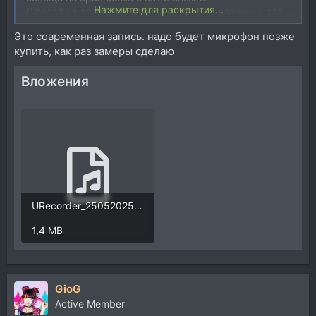
Нажмите для раскрытия...
Слушал на своих референсных треках сложных для
воспроизведения,
Это современная запись. надо будет микрофон позже
т.е. не джаз, блюз, камерный ансамбль,
купить, как раз замеры сделаю
акустический инструментал, которые классно звучат
на любой технике.
А по настоящему сложные записи,
Вложения
симфонический оркестр,
симфо-метал,
и ещё конкретно песню Металлики "Мастер оф
папитс", где дисторшн записан настолько
отвратительно и глухо,
что на многих мониторах звучит как "мыльный
пластик".
URecorder_25052025_1655.mp3
1,4 MB
GioG
Active Member