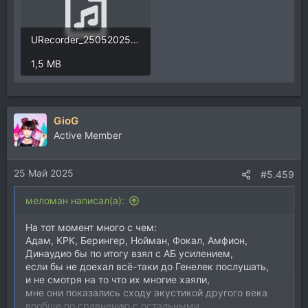
URecorder_25052025_164340.mp3
1,5 MB
GioG
Active Member
25 Май 2025
#5.459
меломан написал(а):
На тот момент много с чем:
Адам, КРК, Берингер, Нойман, Фокал, Амфион,
Динаудио бы по итогу взял с АБ усилением,
если бы не доехал всё-таки до Генелек послушать,
и не смотря на то что их многие хаяли,
мне они показались сходу акустикой другого века
вообще по сравнению с остальными.