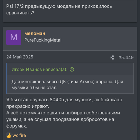
Psi 17/2 предыдущую модель не приходилось
сравнивать?
меломан
М
PureFuckingMetal
24 Май 2025
#5.449
Игорь Иванов написал(а):
Для многоканального ДК (типа Атмос) хорошо. Для
музыки я бы не стал.
Я бы стал слушать 8040b для музыки, любой жанр
прекрасно играют.
А всё потому что ездил и выбирал собственными
ушами, а не слушал продаванов доброхотов на
форумах.
wolfire
Р