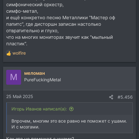
симфонический оркестр,
симфо-метал,
и ещё конкретно песню Металлики "Мастер оф
папитс", где дисторшн записан настолько
отвратительно и глухо,
что на многих мониторах звучит как "мыльный
пластик".
wolfire
Р
е
а
меломан
к
М
ц
PureFuckingMetal
и
и
25 Май 2025
:
#5.456
Игорь Иванов написал(а):
Впрочем, многим это все равно не поможет с ушами.
И с мозгами.
Как это не поможет с ушами?