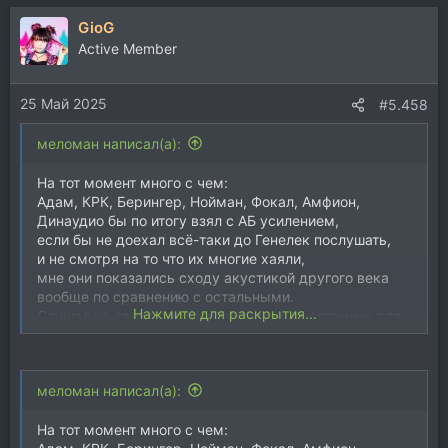
а
GioG
к
ц
Active Member
и
и
25 Май 2025
:
#5.458
меломан написал(а):
На тот момент много с чем:
Адам, КРК, Берингер, Нойман, Фокал, Амфион,
Динаудио бы по итогу взял с АБ усилением,
если бы не доехал всё-таки до Генелек послушать,
и не смотря на то что их многие хаяли,
мне они показались сходу акустикой другого века
вообще по сравнению с остальными.
Нажмите для раскрытия...
Слушал на своих референсных треках сложных для
воспроизведения,
т.е. не джаз, блюз, камерный ансамбль,
акустический инструментал, которые классно звучат
меломан написал(а):
на любой технике.
А по настоящему сложные записи,
симфонический оркестр,
На тот момент много с чем: