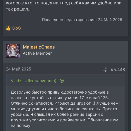
которые кто-то подогнал под себя как им удобно или
так решил...
Последнее редактирование:
24 Май 2025
GioG
Р
е
а
MajesticChaos
к
ц
Active Member
и
и
24 Май 2025
:
#5.448
Vladis Udler написал(а):
Довольно быстро привык,достаточно удобные в
плане ..не устаёшь от них. у меня 17-е и саб 125.
Отлично сочетаются. Играют да играют...) Лучше чем
многие другие,и ничего больше не скажешь. Просто
удобные. Я слышал их более ранние версии с
другими усилителями и драйверами. Обновление им
на пользу.