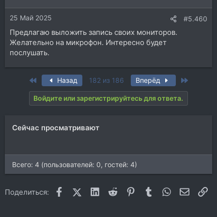
25 Май 2025
#5.460
Предлагаю выложить запись своих мониторов.
Желательно на микрофон. Интересно будет
послушать.
First
Last
Назад
182 из 186
Вперёд
Войдите или зарегистрируйтесь для ответа.
Сейчас просматривают
Всего: 4 (пользователей: 0, гостей: 4)
Facebook
X (Twitter)
LinkedIn
Reddit
Pinterest
Tumblr
WhatsApp
Электр
Сс
Поделиться: