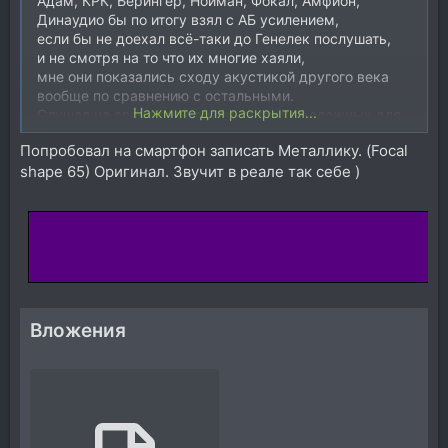
симфо-метал,
Адам, КРК, Берингер, Нойман, Фокал, Амфион,
и ещё конкретно песню Металлики "Мастер оф
Динаудио бы по итогу взял с АБ усилением,
папитс", где дисторшн записан настолько
если бы не доехал всё-таки до Генелек послушать,
отвратительно и глухо,
и не смотря на то что их многие хаяли,
что на многих мониторах звучит как "мыльный
мне они показались сходу акустикой другого века
пластик".попробовал
вообще по сравнению с остальными.
Нажмите для раскрытия...
Слушал на своих референсных треках сложных для
воспроизведения,
Попробовал на смартфон записать Металлику. (Focal
т.е. не джаз, блюз, камерный ансамбль,
shape 65) Оригинал. Звучит в реале так себе )
акустический инструментал, которые классно звучат
на любой технике.
А по настоящему сложные записи,
симфонический оркестр,
симфо-метал,
и ещё конкретно песню Металлики "Мастер оф
папитс", где дисторшн записан настолько
отвратительно и глухо,
что на многих мониторах звучит как "мыльный
Вложения
пластик".