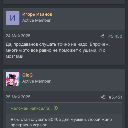
е
а
Игорь Иванов
к
И
ц
Active Member
и
и
24 Май 2025
:
#5.450
Да, продаванов слушать точно не надо. Впрочем,
многим это все равно не поможет с ушами. И с
мозгами.
GioG
Active Member
25 Май 2025
#5.451
меломан написал(а):
Я бы стал слушать 8040b для музыки, любой жанр
прекрасно играют.