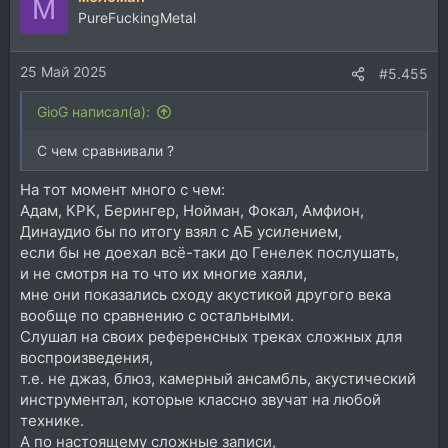
М
PureFuckingMetal
25 Май 2025
#5.455
GioG написал(а):
С чем сравнивали ?
На тот момент много с чем:
Адам, КРК, Берингер, Нойман, Фокал, Амфион,
Динаудио бы по итогу взял с АБ усилением,
если бы не доехал всё-таки до Генелек послушать,
и не смотря на то что их многие хаяли,
мне они показались сходу акустикой другого века
вообще по сравнению с остальными.
Слушал на своих референсных треках сложных для
воспроизведения,
т.е. не джаз, блюз, камерный ансамбль, акустический
инструментал, которые классно звучат на любой
технике.
А по настоящему сложные записи,