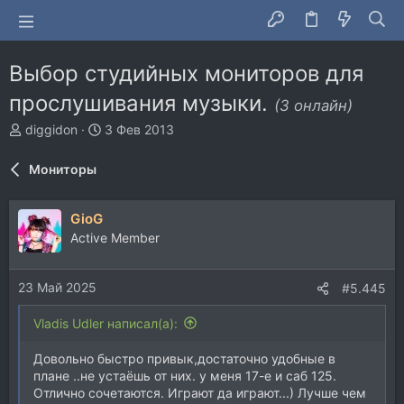
Выбор студийных мониторов для
прослушивания музыки.
(3 онлайн)
А
Д
diggidon
3 Фев 2013
в
а
т
т
Мониторы
о
а
р
н
т
а
GioG
е
ч
Active Member
м
а
ы
л
а
23 Май 2025
#5.445
Vladis Udler написал(а):
Довольно быстро привык,достаточно удобные в
плане ..не устаёшь от них. у меня 17-е и саб 125.
Отлично сочетаются. Играют да играют...) Лучше чем