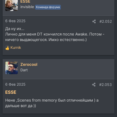
ESSE
invisible
Команда форума
6 Фев 2025
#2.052
Да ну их...
Лично для меня DT кончился после Awake. Потом -
ничего выдающегося. Имхо естественно.)
Kurnik
Р
е
а
Zerocool
к
ц
Dart
и
и
6 Фев 2025
:
#2.053
ESSE
Нене ,Scenes from memory был отличнейшим ) а
дальше вот да ))