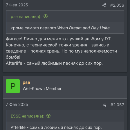
7 Фев 2025
:
#2.056
pse написал(а):
кроме самого первого
When Dream and Day Unite
.
Фигасе! Лично для меня это лучший альбом у DT.
Конечно, с технической точки зрения - запись и
сведение - полная хрень. Но по муз наполняемости -
бомба!
Afterlife - самый любимый песняк до сих пор.
pse
P
Well-Known Member
7 Фев 2025
#2.057
ESSE написал(а):
Afterlife - самый любимый песняк до сих пор.