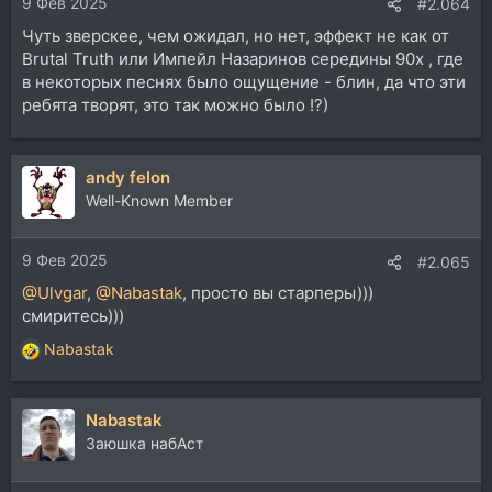
9 Фев 2025
#2.064
Чуть зверскее, чем ожидал, но нет, эффект не как от
Brutal Truth или Импейл Назаринов середины 90х , где
в некоторых песнях было ощущение - блин, да что эти
ребята творят, это так можно было !?)
andy felon
Well-Known Member
9 Фев 2025
#2.065
@Ulvgar
,
@Nabastak
, просто вы старперы)))
смиритесь)))
Nabastak
Р
е
а
Nabastak
к
ц
Заюшка набАст
и
и