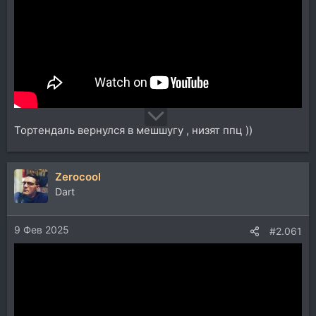
Тортендаль вернулся в мешшугу , низят ппц ))
Zerocool
Dart
9 Фев 2025
#2.061