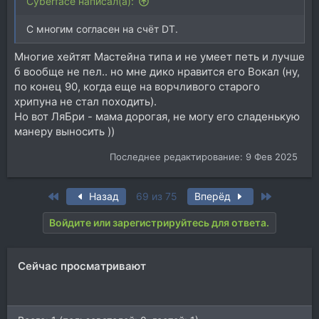
Cyberface написал(а):
С многим согласен на счёт DT.
Многие хейтят Мастейна типа и не умеет петь и лучше
б вообще не пел.. но мне дико нравится его Вокал (ну,
по конец 90, когда еще на ворчливого старого
хрипуна не стал походить).
Но вот ЛяБри - мама дорогая, не могу его сладенькую
манеру выносить ))
Последнее редактирование:
9 Фев 2025
First
Last
Назад
69 из 75
Вперёд
Войдите или зарегистрируйтесь для ответа.
Сейчас просматривают