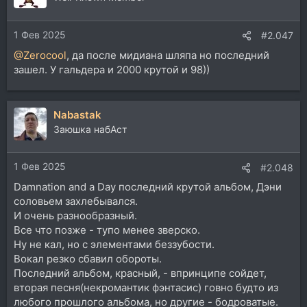
1 Фев 2025
#2.047
@Zerocool
, да после мидиана шляпа но последний
зашел. У гальдера и 2000 крутой и 98))
Nabastak
Заюшка набАст
1 Фев 2025
#2.048
Damnation and a Day последний крутой альбом, Дэни
соловьем захлебывался.
И очень разнообразный.
Все что позже - тупо менее зверско.
Ну не кал, но с элементами беззубости.
Вокал резко сбавил обороты.
Последний альбом, красный, - впринципе сойдет,
вторая песня(некромантик фэнтасис) говно будто из
любого прошлого альбома, но другие - бодроватые.