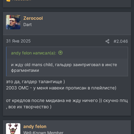
Р
е
а
Zerocool
к
ц
Dart
и
и
31 Янв 2025
:
#2.046
andy felon написал(а):
и жду old mans child, гальдер заинтриговал в инсте
фрагментами
это да, галдер талантище )
2003 OMC - у меня навеки прописан в плейлисте)
от кредлов после мидиана не жду ничего )) скучно ппц
, все их творчество )
andy felon
Well-Known Member