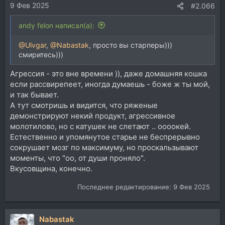
9 Фев 2025
:
#2.066
andy felon написал(а):
@Ulvgar
,
@Nabastak
, просто вы старперы)))
смиритесь)))
Агрессия - это вне времени )), даже домашняя кошка
если рассвирепеет, иногда думаешь - боже ж ты мой,
и так бывает.
А тут смотришь и видится, что ряженые
демонстрируют некий продукт, агрессивное
молотилово, но с катушек не слетают .. оооокей.
Естественно и упомянутое старье не беспрерывно
сокрушает мозг по максимуму, но проскальзывают
моменты, что "оо, от души проняло".
Вкусовщина, конечно.
Последнее редактирование:
9 Фев 2025
Nabastak