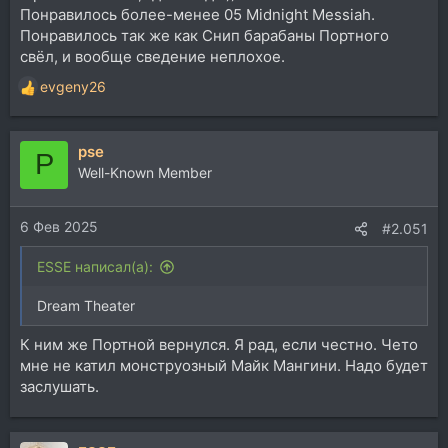
Понравилось более-менее 05 Midnight Messiah.
Понравилось так же как Снип барабаны Портного
свёл, и вообще сведение неплохое.
evgeny26
Р
е
а
pse
к
P
ц
Well-Known Member
и
и
6 Фев 2025
:
#2.051
ESSE написал(а):
Dream Theater
К ним же Портной вернулся. Я рад, если честно. Чето
мне не катил монструозный Майк Мангини. Надо будет
заслушать.