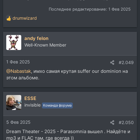
Последнее редактирование:
1 Фев 2025
drumwizard
Р
е
а
andy felon
к
ц
Well-Known Member
и
и
1 Фев 2025
:
#2.049
@Nabastak
, имхо самая крутая suffer our dominion на
этом альбоме.
ESSE
invisible
Команда форума
5 Фев 2025
#2.050
Dream Theater - 2025 - Parasomnia вышел . Найдёте и
mp3 и FLAC там, где всегда ))