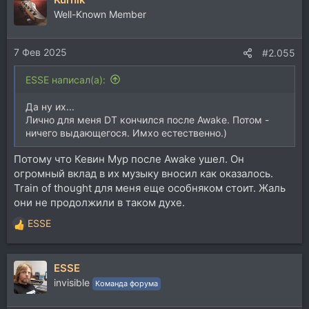
Well-Known Member
7 Фев 2025
#2.055
ESSE написал(а):
Да ну их...
Лично для меня DT кончился после Awake. Потом -
ничего выдающегося. Имхо естественно.)
Потому что Кевин Мур после Awake ушел. Он
огромный вклад в их музыку вносил как оказалось.
Train of thought для меня еще особняком стоит. Жаль
они не продолжили в таком духе.
ESSE
Р
е
а
ESSE
к
ц
invisible
Команда форума
и
и