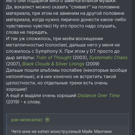
него они подарили много замечательной музыки.
Да, вокалист можно сказать "сливает" на половине
материала, при этом не заменим на другой половине
материала, когда нужно лирично донести какое-либо
чувственно чувство) Ну это просто надо слушать,
слова не передать.
И так уж сложилось, при моём восхищении
металличностью Iconoclast, дальше него у меня не
сложилось с Symphony X. При этом у DT просто до
дыр затёрты:
Train of Thought
(2003),
Systematic Chaos
(2007),
Black Clouds & Silver Linings
(2009)
Дальше пошли альбомы послабее (некоторые вообще
непонятные), и в них конечно не встретить такой
целостности, но отдельные треки есть очень
хорошие!
А ещё и выдали очень хороший
Distance Over Time
(2019) - к слову.
pse написал(а):
Чето мне не катил монструозный Майк Мангини