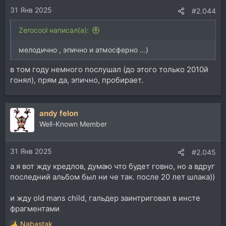
и
31 Янв 2025
:
#2.044
Zerocool написал(а):
мелодично , эпично и атмосферно ...)
в том году немного послушал (до этого только 2010й
гонял), прям да, эпично, пробирает.
andy felon
Well-Known Member
31 Янв 2025
#2.045
а я вот жду кредлов, думаю что будет говно, но а вдруг
последний альбом был ни че так. после 20 лет шлака))
и жду old mans child, гальдер заинтриговал в инсте
фрагментами
Nabastak