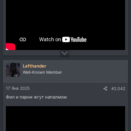
Lefthander
Well-Known Member
17 Янв 2025
#2.042
Фил и парни жгут напалмом