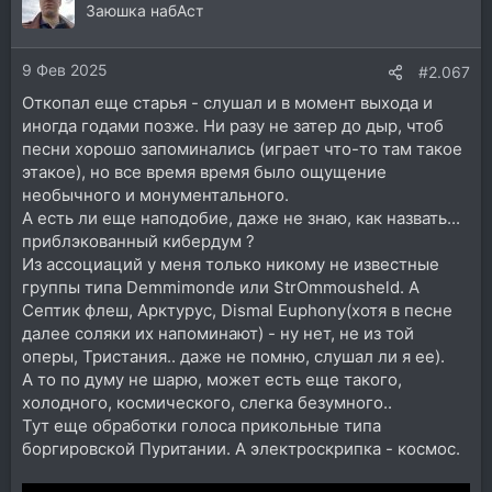
Заюшка набАст
9 Фев 2025
#2.067
Откопал еще старья - слушал и в момент выхода и
иногда годами позже. Ни разу не затер до дыр, чтоб
песни хорошо запоминались (играет что-то там такое
этакое), но все время время было ощущение
необычного и монументального.
А есть ли еще наподобие, даже не знаю, как назвать...
приблэкованный кибердум ?
Из ассоциаций у меня только никому не известные
группы типа Demmimonde или StrOmmousheld. А
Септик флеш, Арктурус, Dismal Euphony(хотя в песне
далее соляки их напоминают) - ну нет, не из той
оперы, Тристания.. даже не помню, слушал ли я ее).
А то по думу не шарю, может есть еще такого,
холодного, космического, слегка безумного..
Тут еще обработки голоса прикольные типа
боргировской Пуритании. А электроскрипка - космос.