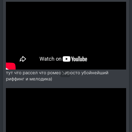
тут что рассел что ромео , просто убойнейший
риффинг и мелодика)