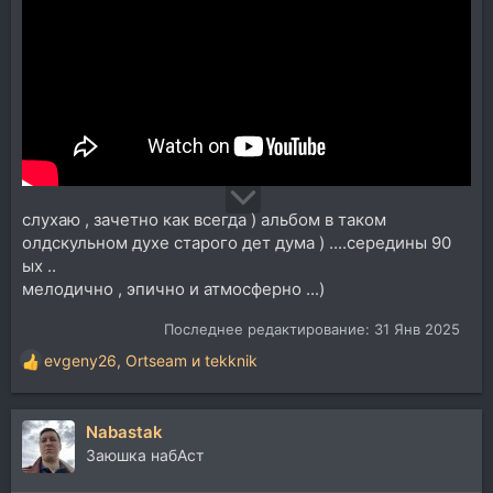
слухаю , зачетно как всегда ) альбом в таком
олдскульном духе старого дет дума ) ....середины 90
ых ..
мелодично , эпично и атмосферно ...)
Последнее редактирование:
31 Янв 2025
evgeny26
,
Ortseam
и
tekknik
Р
е
а
Nabastak
к
ц
Заюшка набАст
и