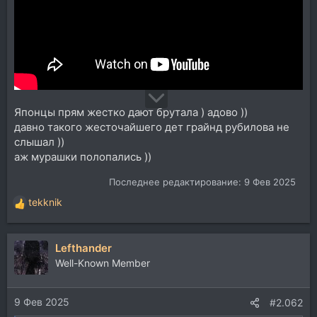
Японцы прям жестко дают брутала ) адово ))
давно такого жесточайшего дет грайнд рубилова не
слышал ))
аж мурашки полопались ))
Последнее редактирование:
9 Фев 2025
tekknik
Р
е
а
Lefthander
к
ц
Well-Known Member
и
и
9 Фев 2025
:
#2.062