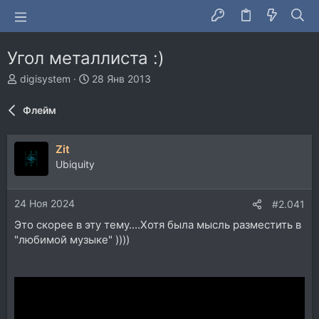
Угол металлиста :)
А
Д
digisystem
28 Янв 2013
в
а
т
т
Флейм
о
а
р
н
т
а
Zit
е
ч
Ubiquity
м
а
ы
л
а
24 Ноя 2024
#2.041
Это скорее в эту тему....Хотя была мысль разместить в
"любимой музыке" ))))