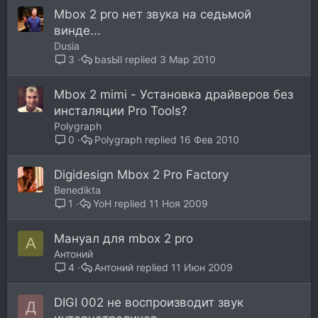
Mbox 2 pro нет звука на седьмой
винде...
Dusia
basЫl
3 Мар 2010
3
Mbox 2 mimi - Установка драйверов без
инсталяции Pro Tools?
Polygraph
Polygraph
16 Фев 2010
0
Digidesign Mbox 2 Pro Factory
Benedikta
YoH
11 Ноя 2009
1
Мануал для mbox 2 pro
А
Антоний
Антоний
11 Июн 2009
4
DIGI 002 не воспроизводит звук
Д