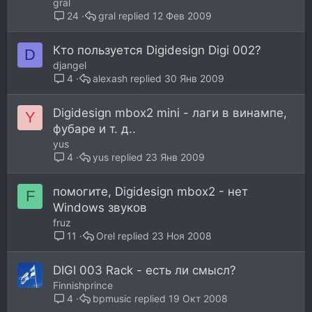
gral
gral
12 Фев 2009
24
Кто пользуется Digidesign Digi 002?
D
djangel
alexash
30 Янв 2009
4
Digidesign mbox2 mini - лаги в винампе,
Y
фубаре и т. д..
yus
yus
23 Янв 2009
4
помогите, Digidesign mbox2 - нет
F
Windows звуков
fruz
Orel
23 Ноя 2008
11
DIGI 003 Rack - есть ли смысл?
Finnishprince
bpmusic
19 Окт 2008
4