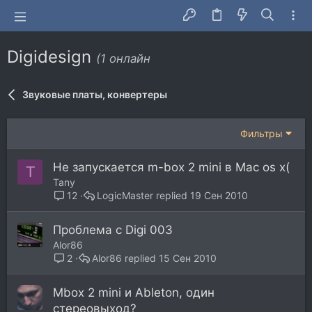
Digidesign
(1 онлайн
Звуковые платы, конвертеры
Фильтры
Не запускается m-box 2 mini в Mac os x(
T
Tany
LogicMaster
19 Сен 2010
12
Проблема с Digi 003
Alor86
Alor86
15 Сен 2010
2
Mbox 2 mini и Ableton, один
стереовыход?