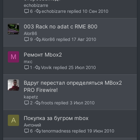
echobizarre
echobizarre
10 Сен 2010
6
003 Rack по adat с RME 800
Alor86
Alor86
17 Авг 2010
9
Ремонт Mbox2
M
mxc
Vovik
25 Июл 2010
1
Вдруг перестал определяться MBox2
PRO Firewire!
kapetz
froots
3 Июл 2010
2
Покупка за бугром mbox
А
Антоний
tenormadness
19 Июн 2010
6