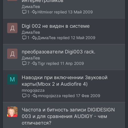
интернетроликов
ДимаЛев
Hitmixer
13 Май 2009
1
Digi 002 не виден в системе
Д
ДимаЛев
ДимаЛев
12 Май 2009
1
преобразователи Digi003 rack.
Д
ДимаЛев
Tigr
11 Апр 2009
7
Наводки при включеннии Звуковой
M
карты(Mbox 2 и Audiofire 4)
mnogojazza
mnogojazza
17 Фев 2009
0
Частота и битность записи DIGIDESIGN
003 и для сравнения AUDIGY - чем
отличается?