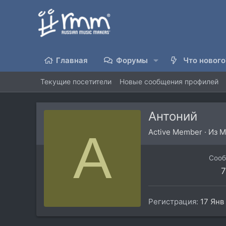
Главная
Форумы
Что нового
Текущие посетители
Новые сообщения профилей
Антоний
А
Active Member
·
Из
М
Соо
7
Регистрация
17 Янв