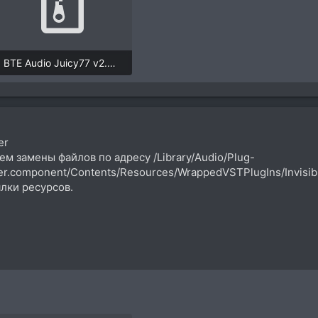
BTE Audio Juicy77 v2.0.rar
2,3 MB · Просмотры: 16
er
ем замены файлов по адресу /Library/Audio/Plug-
ter.component/Contents/Resources/WrappedVSTPlugIns/Invisibl
лки ресурсов.