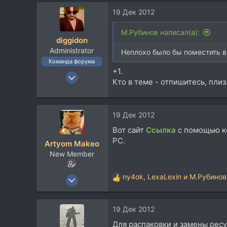
а
19 Дек 2012
к
ц
и
М.Рубинов написал(а):
diggidon
и
Administrator
:
Неплохо было бы поместить в
Команда форума
+1.
26 Май 2008
Кто в теме - отпишитесь, плиз
6.837
7.512
113
19 Дек 2012
53
Вот сайт
Ссылка
с помощью ко
Днепр UA
PC.
Artyom Makeo
New Member
15 Июл 2012
ny4ok
,
LexaLexin
и
М.Рубинов
Р
4
е
а
7
19 Дек 2012
к
3
ц
Для распаковки и замены рес