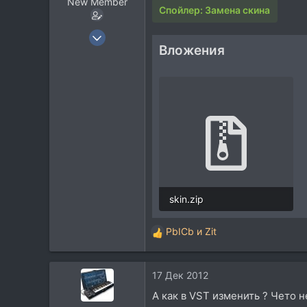
New Member
Спойлер:
Замена скина
15 Июл 2012
Вложения
4
7
3
38
skin.zip
572,6 KB · Просмотры: 33
PbICb
и
Zit
Р
е
а
17 Дек 2012
к
ц
А как в VST изменить ? Чето не 
и