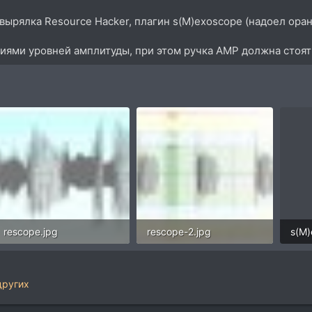
Ковырялка Resource Hacker, плагин s(M)exoscope (надоел ор
циями уровней амплитуды, при этом ручка AMP должна стоят
rescope.jpg
rescope-2.jpg
s(M)
67,6 KB · Просмотры: 47
50,3 KB · Просмотры: 60
других