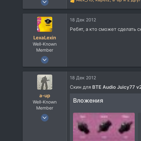
Р
6.837
е
а
7.512
18 Дек 2012
к
113
ц
Ребят, а кто сможет сделать с
и
53
LexaLexin
и
Днепр UA
Well-Known
:
Member
23 Окт 2007
1.586
925
18 Дек 2012
113
Скин для
BTE Audio Juicy77 v
44
a-up
г. Новочеркасск
Вложения
Well-Known
Member
19 Авг 2007
1.615
3.091
113