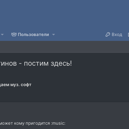
Пользователи
Вход
инов - постим здесь!
аем муз. софт
 может кому пригодится :music: