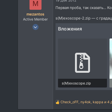
19 Дек 2012
M
0
Первая проба, так сказать... 
mezantos
s(M)exoscope-2.zip — с града
Active Member
26 Фев 2008
Вложения
153
97
28
s(M)exoscope.zip
183,6 KB · Просмотры: 18
Check_oFF
,
ny4ok
,
kappa
и 4 
Р
е