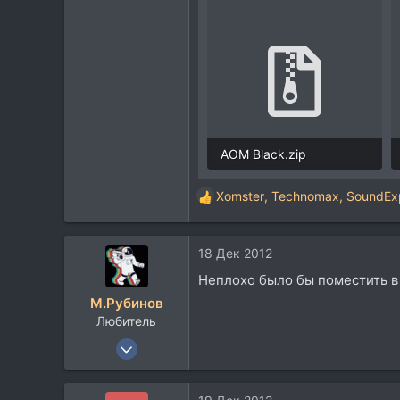
AOM Black.zip
2,2 MB · Просмотры: 33
Xomster
,
Technomax
,
SoundExp
Р
е
а
18 Дек 2012
к
ц
Неплохо было бы поместить в 
и
М.Рубинов
и
Любитель
:
19 Авг 2011
155
17