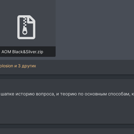
AOM Black&Silver.zip
4,6 MB · Просмотры: 37
losion
и 3 других
шапке историю вопроса, и теорию по основным способам, ка