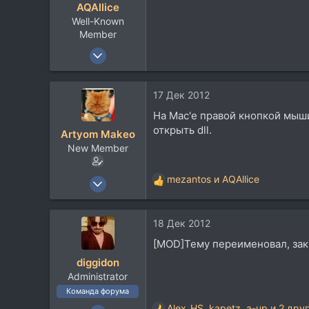
AQAllice
и
Well-Known
:
Member
29 Мар 2009
1.115
177
17 Дек 2012
63
На Mac'е правой кнопкой мыш
Киев
открыть dll.
Artyom Makeo
New Member
15 Июл 2012
mezantos
и
AQAllice
Р
4
е
а
7
18 Дек 2012
к
3
ц
[MOD]Тему переименовал, зак
и
38
diggidon
и
Administrator
:
Команда форума
26 Май 2008
Alex_HS
,
kapetz
,
a-up
и 2 дру