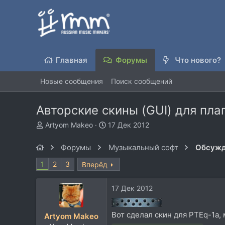
Главная
Форумы
Что нового?
Новые сообщения
Поиск сообщений
Авторские скины (GUI) для плаг
А
Д
Artyom Makeo
17 Дек 2012
в
а
т
т
Форумы
Музыкальный софт
Обсужд
о
а
р
н
1
2
3
Вперёд
т
а
е
ч
17 Дек 2012
м
а
ы
л
а
Вот сделал скин для PTEq-1a,
Artyom Makeo