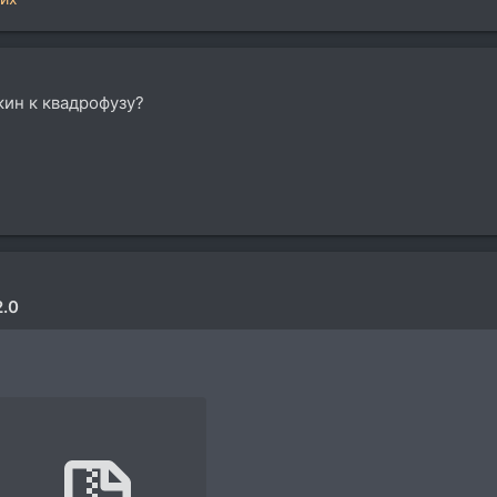
кин к квадрофузу?
2.0