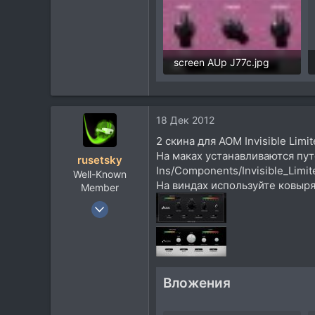
54
Московская обл., Балашиха
screen AUp J77c.jpg
20,2 KB · Просмотры: 35
18 Дек 2012
2 скина для AOM Invisible Limit
На маках устанавливаются пут
rusetsky
Ins/Components/Invisible_Limi
Well-Known
На виндах используйте ковыря
Member
12 Фев 2009
464
343
63
Гродно, Беларусь
Вложения