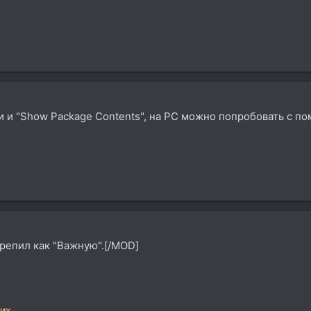
и и "Show Package Contents", на PC можно попробовать с п
репил как "Важную".[/MOD]
гих