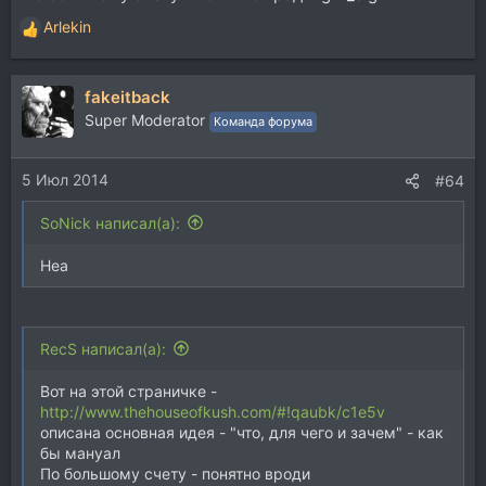
Arlekin
Р
е
а
fakeitback
к
ц
Super Moderator
Команда форума
и
и
5 Июл 2014
:
#64
SoNick написал(а):
Неа
RecS написал(а):
Вот на этой страничке -
http://www.thehouseofkush.com/#!qaubk/c1e5v
описана основная идея - "что, для чего и зачем" - как
бы мануал
По большому счету - понятно вроди