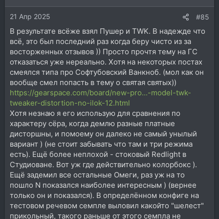
21 Апр 2025
#85
В результате всёже взял Пушер и TWK. В надежде что
всё, это был последний раз когда беру чисто из за
восторженных отзывов )) Просто прочтя тему на ГС
отказаться уже нереально. Хотя на некоторых постах
смеялся типа про Софтубовский Ванкноб. (мол как он
вообще смел попасть в тему о святая святых))
https://gearspace.com/board/new-pro...-model-twk-
tweaker-distortion-no-ilok-12.html
Хотя незнаю я его использую для сравнения по
характеру сёра, когда демлю разные платные
дисторшны, и помоему он далеко не самый унылый
вариант ) (не стоит забывать что там и три режима
есть). Ещё более неплохой - стоковый Redlight в
Студиоване. Вот уж где действительно колорбокс ).
Ещё задемил все остальные Омеги, раз уж на то
пошло N показался наиболее интересным ) (вернее
только он и показался). В определённом конфиге на
тестовом речевом семпле выловил какойто "шелест"
прикольный, такого раньше от этого семпла не