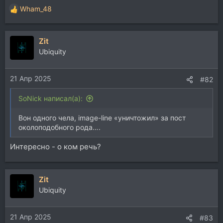
Wham_48
Р
е
а
Zit
к
ц
Ubiquity
и
и
21 Апр 2025
:
#82
SoNick написал(а):
Вон одного чела, image-line «уничтожил» за пост
околоподобного рода….
Интересно - о ком речь?
Zit
Ubiquity
21 Апр 2025
#83