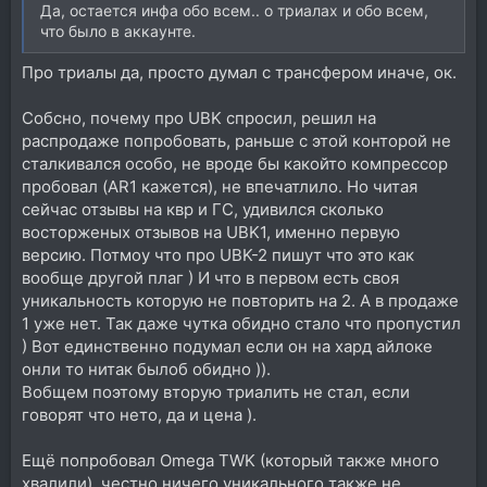
Да, остается инфа обо всем.. о триалах и обо всем,
что было в аккаунте.
Про триалы да, просто думал с трансфером иначе, ок.
Собсно, почему про UBK спросил, решил на
распродаже попробовать, раньше с этой конторой не
сталкивался особо, не вроде бы какойто компрессор
пробовал (AR1 кажется), не впечатлило. Но читая
сейчас отзывы на квр и ГС, удивился сколько
восторженых отзывов на UBK1, именно первую
версию. Потмоу что про UBK-2 пишут что это как
вообще другой плаг ) И что в первом есть своя
уникальность которую не повторить на 2. А в продаже
1 уже нет. Так даже чутка обидно стало что пропустил
) Вот единственно подумал если он на хард айлоке
онли то нитак былоб обидно )).
Вобщем поэтому вторую триалить не стал, если
говорят что нето, да и цена ).
Ещё попробовал Omega TWK (который также много
хвалили), честно ничего уникального также не