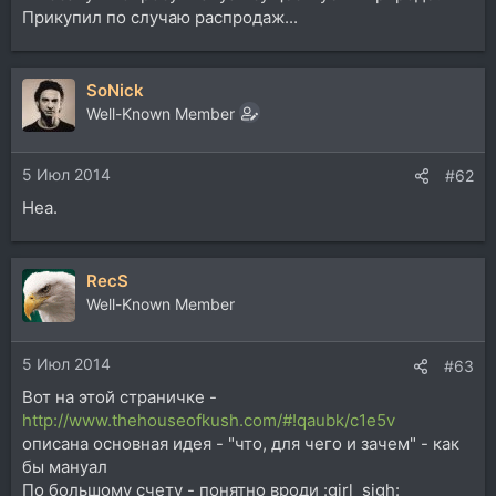
Прикупил по случаю распродаж...
SoNick
Well-Known Member
5 Июл 2014
#62
Неа.
RecS
Well-Known Member
5 Июл 2014
#63
Вот на этой страничке -
http://www.thehouseofkush.com/#!qaubk/c1e5v
описана основная идея - "что, для чего и зачем" - как
бы мануал
По большому счету - понятно вроди :girl_sigh: