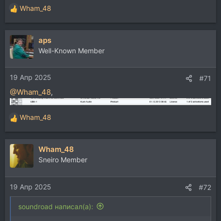
Wham_48
Р
е
а
aps
к
ц
Well-Known Member
и
и
19 Апр 2025
:
#71
@Wham_48
,
Wham_48
Р
е
а
Wham_48
к
ц
Sneiro Member
и
и
19 Апр 2025
:
#72
soundroad написал(а):