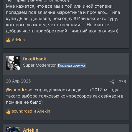
Мне кажется, что все мы в той или иной степени
попадаем под влияние маркетинга и прочего... Типа
купи дЫве, дешевле, чем одну!!! Или какой-то гуру,
которого уважаем, чет отрекламит... Но в итоге,
добрая часть приобретений - чистый шопоголизм)).
Arlekin
Р
е
а
fakeitback
к
ц
Super Moderator
Команда форума
и
и
20 Апр 2025
:
#76
@soundroad
, справделивости ради — в 2012-м году
такого выбора толковых компрессоров как сейчас и в
помине не было)
soundroad
и
Arlekin
Р
е
а
Arlekin
к