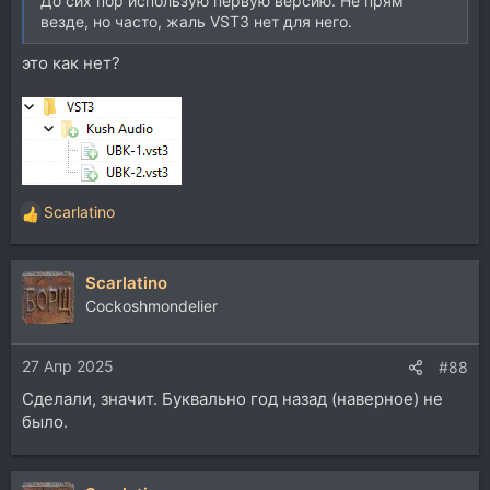
До сих пор использую первую версию. Не прям
везде, но часто, жаль VST3 нет для него.
это как нет?
Scarlatino
Р
е
а
Scarlatino
к
ц
Cockoshmondelier
и
и
27 Апр 2025
:
#88
Сделали, значит. Буквально год назад (наверное) не
было.