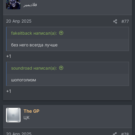
ц
فلاديمير
и
и
20 Апр 2025
:
#77
fakeitback написал(а):
без него всегда лучше
+1
soundroad написал(а):
шопоголизм
+1
The GP
ЦК
20 Апр 2025
#78