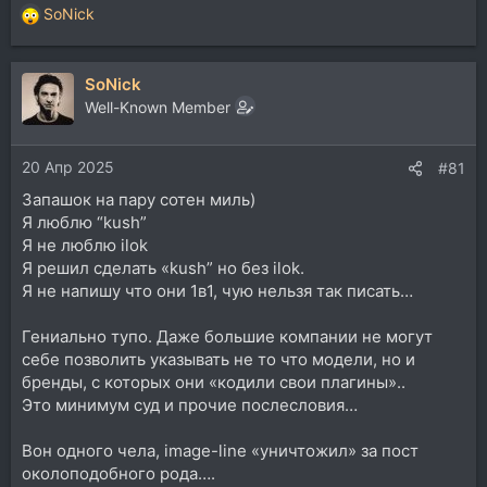
SoNick
Р
е
а
SoNick
к
ц
Well-Known Member
и
и
20 Апр 2025
:
#81
Запашок на пару сотен миль)
Я люблю “kush”
Я не люблю ilok
Я решил сделать «kush” но без ilok.
Я не напишу что они 1в1, чую нельзя так писать…
Гениально тупо. Даже большие компании не могут
себе позволить указывать не то что модели, но и
бренды, с которых они «кодили свои плагины»..
Это минимум суд и прочие послесловия…
Вон одного чела, image-line «уничтожил» за пост
околоподобного рода….