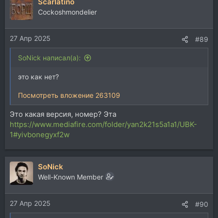
Scarlatino
Cockoshmondelier
27 Апр 2025
#89
SoNick написал(а):
это как нет?
Посмотреть вложение 263109
Это какая версия, номер? Эта
https://www.mediafire.com/folder/yan2k21s5a1a1/UBK-
1#yivbonegyxf2w
SoNick
Well-Known Member
27 Апр 2025
#90