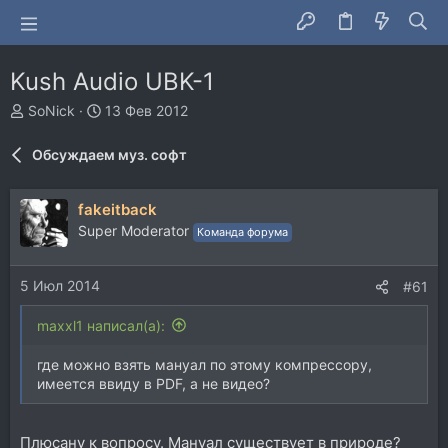
Kush Audio UBK-1
А
Д
SoNick
13 Фев 2012
в
а
т
т
Обсуждаем муз. софт
о
а
р
н
т
а
fakeitback
е
ч
Super Moderator
Команда форума
м
а
ы
л
а
5 Июл 2014
#61
maxxl1 написал(а):
где можно взять мануал по этому компрессору,
имеется ввиду в PDF, а не видео?
Плюсану к вопросу. Мануал существует в природе?