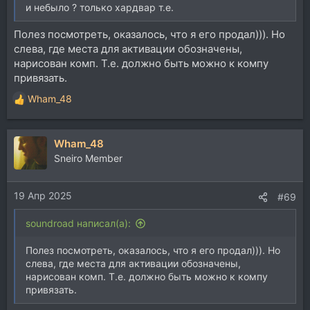
и небыло ? только хардвар т.е.
Полез посмотреть, оказалось, что я его продал))). Но
слева, где места для активации обозначены,
нарисован комп. Т.е. должно быть можно к компу
привязать.
Wham_48
Р
е
а
Wham_48
к
ц
Sneiro Member
и
и
19 Апр 2025
:
#69
soundroad написал(а):
Полез посмотреть, оказалось, что я его продал))). Но
слева, где места для активации обозначены,
нарисован комп. Т.е. должно быть можно к компу
привязать.