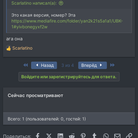
Scarlatino написал(а):
Это какая версия, номер? Эта
https://www.mediafire.com/folder/yan2k21s5a1a1/UBK-
1#yivbonegyxf2w
ага она
Scarlatino
Р
е
а
First
Last
Назад
3 из 4
Вперёд
к
ц
Войдите или зарегистрируйтесь для ответа.
и
и
:
Сейчас просматривают
Всего: 1 (пользователей: 0, гостей: 1)
Facebook
X (Twitter)
LinkedIn
Reddit
Pinterest
Tumblr
WhatsApp
Электр
Сс
Поделиться: