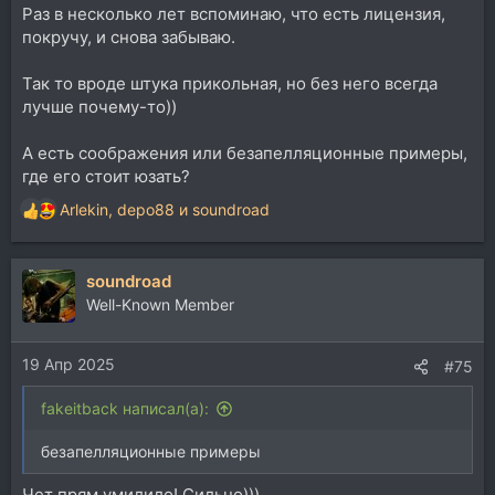
Раз в несколько лет вспоминаю, что есть лицензия,
покручу, и снова забываю.
Так то вроде штука прикольная, но без него всегда
лучше почему-то))
А есть соображения или безапелляционные примеры,
где его стоит юзать?
Arlekin
,
depo88
и
soundroad
Р
е
а
soundroad
к
ц
Well-Known Member
и
и
19 Апр 2025
:
#75
fakeitback написал(а):
безапелляционные примеры
Чет прям умилило! Сильно))).