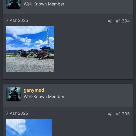
ц
Well-Known Member
и
и
7 Авг 2025
:
#1.394
ganymed
Well-Known Member
7 Авг 2025
#1.395