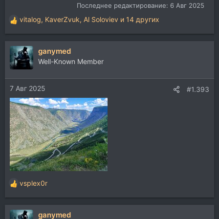
Последнее редактирование:
6 Авг 2025
vitalog
,
KaverZvuk
,
Al Soloviev
и 14 других
Р
е
а
ganymed
к
ц
Well-Known Member
и
и
7 Авг 2025
:
#1.393
vsplex0r
Р
е
а
ganymed
к