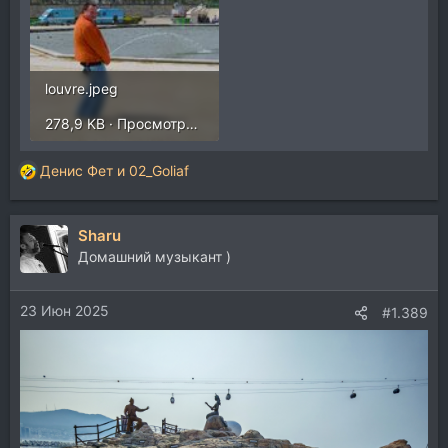
louvre.jpeg
278,9 KB · Просмотры: 222
Денис Фет
и
02_Goliaf
Р
е
а
Sharu
к
ц
Домашний музыкант )
и
и
23 Июн 2025
:
#1.389