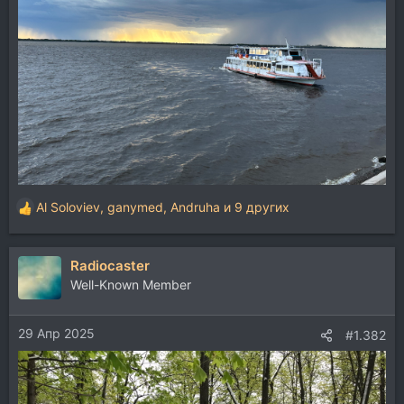
Al Soloviev
,
ganymed
,
Andruha
и 9 других
Р
е
а
Radiocaster
к
ц
Well-Known Member
и
и
29 Апр 2025
:
#1.382