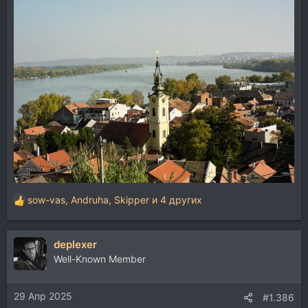
sow-vas
,
Andruha
,
Skipper
и 4 других
Р
е
а
deplexer
к
ц
Well-Known Member
и
и
29 Апр 2025
:
#1.386