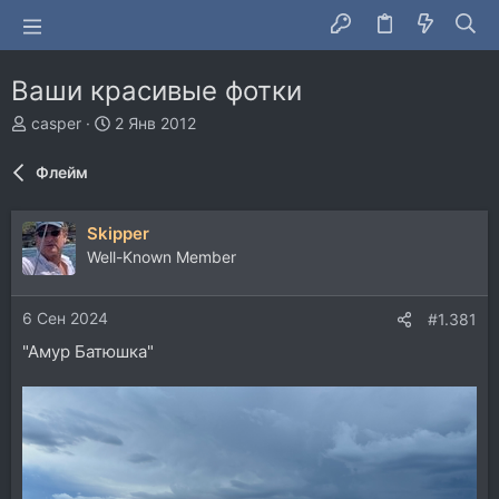
Ваши красивые фотки
А
Д
casper
2 Янв 2012
в
а
т
т
Флейм
о
а
р
н
т
а
Skipper
е
ч
Well-Known Member
м
а
ы
л
а
6 Сен 2024
#1.381
"Амур Батюшка"