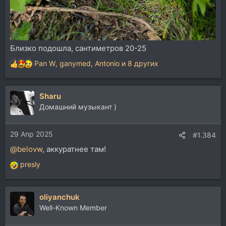
Близко подошла, сантиметров 20-25
Pan W
,
ganymed
,
Antonio
и 8 других
Р
е
а
Sharu
к
ц
Домашний музыкант )
и
и
29 Апр 2025
:
#1.384
@belovw
, аккуратнее там!
presly
Р
е
а
oliyanchuk
к
ц
Well-Known Member
и
и