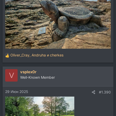
Oliver_Cray
,
Andruha
и
cherkes
Р
е
а
vsplex0r
к
V
ц
Well-Known Member
и
и
29 Июн 2025
:
#1.390