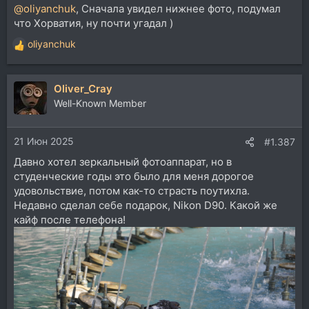
@oliyanchuk
, Сначала увидел нижнее фото, подумал
что Хорватия, ну почти угадал )
oliyanchuk
Р
е
а
Oliver_Cray
к
ц
Well-Known Member
и
и
21 Июн 2025
:
#1.387
Давно хотел зеркальный фотоаппарат, но в
студенческие годы это было для меня дорогое
удовольствие, потом как-то страсть поутихла.
Недавно сделал себе подарок, Nikon D90. Какой же
кайф после телефона!