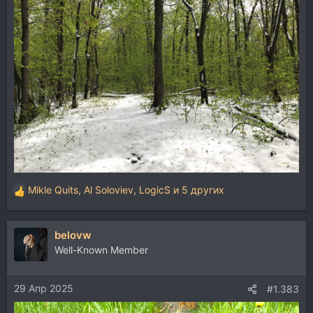
Mikle Quits
,
Al Soloviev
,
LogicS
и 5 других
Р
е
а
belovw
к
ц
Well-Known Member
и
и
29 Апр 2025
:
#1.383