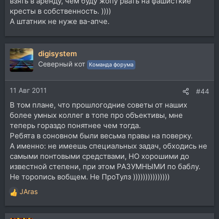
взять в аренду, чем буду жопу рвать на фашисткие
кресты в собственность. ))))
А штатник не нуже ва-апче.
digisystem
Северный кот
Команда форума
11 Авг 2011
#44
В том плане, что прошлогодние советы от наших
более умных коллег в топе про объективы, мне
теперь гораздо понятнее чем тогда.
Ребята в соновном были весьма правы на поверку.
А именно: не имеешь специальных задач, обходись не
самыми понтовыми средствами, НО хорошими до
известной степени, при этом РАЗУМНЫМИ по баблу.
Не торопись вобщем. Не ПроТулз )))))))))))))))
JAras
Р
е
а