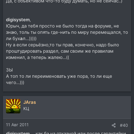
Да, с объективом что-то буду думать, но не сейчас..)
digisystem
,
Юрыч, да тебя просто не было тогда на форуме, не
знаю, толь ты опять где-нить по миру перемещался, то
ли бух
а
л...)))))
Ну а если серьёзно,то ты прав, конечно, надо было
проштудировать раздел, сам своим же правилам
изменил, а теперь жалею...((
ЗЫ
А топ то ли переименовать уже пора, то ли еще
чего...)))
JAras
КЦ
11 Авг 2011
#40
digisystem
, ...как бэ на отказной или после гарантийки