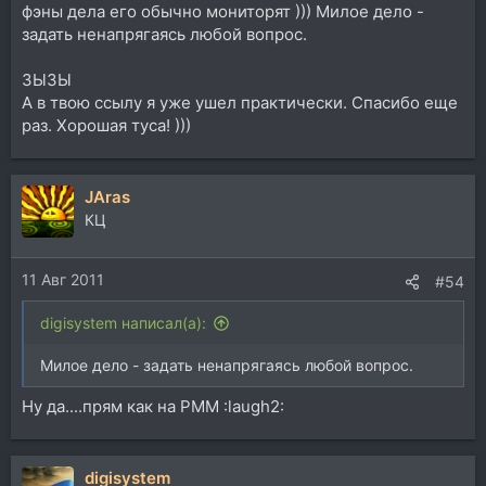
фэны дела его обычно мониторят ))) Милое дело -
задать ненапрягаясь любой вопрос.
ЗЫЗЫ
А в твою ссылу я уже ушел практически. Спасибо еще
раз. Хорошая туса! )))
JAras
КЦ
11 Авг 2011
#54
digisystem написал(а):
Милое дело - задать ненапрягаясь любой вопрос.
Ну да....прям как на РММ :laugh2:
digisystem