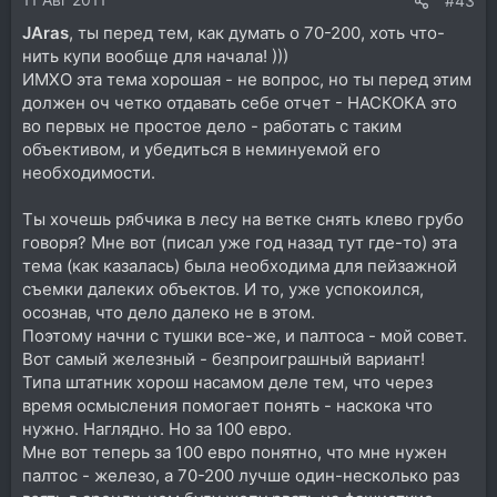
#43
JAras
, ты перед тем, как думать о 70-200, хоть что-
нить купи вообще для начала! )))
ИМХО эта тема хорошая - не вопрос, но ты перед этим
должен оч четко отдавать себе отчет - НАСКОКА это
во первых не простое дело - работать с таким
объективом, и убедиться в неминуемой его
необходимости.
Ты хочешь рябчика в лесу на ветке снять клево грубо
говоря? Мне вот (писал уже год назад тут где-то) эта
тема (как казалась) была необходима для пейзажной
съемки далеких объектов. И то, уже успокоился,
осознав, что дело далеко не в этом.
Поэтому начни с тушки все-же, и палтоса - мой совет.
Вот самый железный - безпроиграшный вариант!
Типа штатник хорош насамом деле тем, что через
время осмысления помогает понять - наскока что
нужно. Наглядно. Но за 100 евро.
Мне вот теперь за 100 евро понятно, что мне нужен
палтос - железо, а 70-200 лучше один-несколько раз