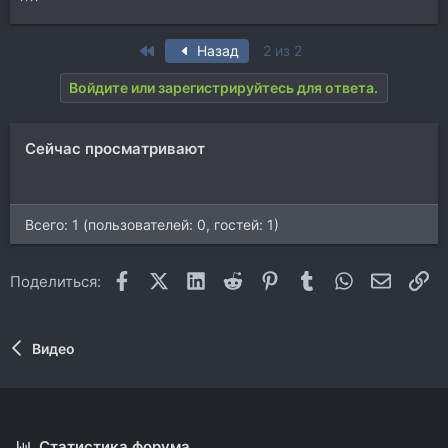
First
Назад
2 из 2
Войдите или зарегистрируйтесь для ответа.
Сейчас просматривают
Всего: 1 (пользователей: 0, гостей: 1)
Facebook
X (Twitter)
LinkedIn
Reddit
Pinterest
Tumblr
WhatsApp
Электр
Сс
Поделиться:
Видео
Статистика форума