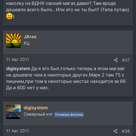
наколку на ВДНХ-овский магаз давал? Там вроде
дешевле всего было.. Или это не ты был? (Типа путаю)
)
JAras
КЦ
11 Авг 2011
#37
digisystem
Да я это был,только теперь в этом магазе
не дешевле чем в некоторых других.Марк 2 там 75 с
лишним,при том в некоторых местах находится за 69.
Да и 60D нет у них.
digisystem
Северный кот
Команда форума
11 Авг 2011
#38