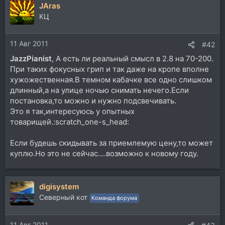
JAras
КЦ
11 Авг 2011
#42
JazzPianist
, А есть ли реальный смысл в 2.8 на 70-200.
При таких фокусных грип и так даже на кропе вполне
хужожественная.В темном кабачке все одно слишком
длинный,а на улице ночью снимать нечего.Если
постановка,то можно и нужно подсвечивать.
Это я так,интересуюсь у опытных
товарищей.:scratch_one-s_head:
Если будешь скидывать за приемлемую цену,то может
куплю.Но это не сейчас....возможно к новому году.
digisystem
Северный кот
Команда форума
11 Авг 2011