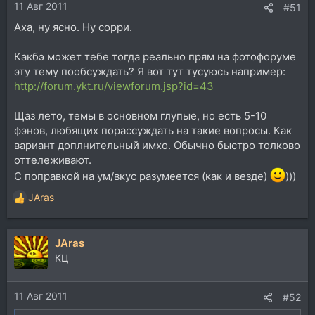
11 Авг 2011
#51
Аха, ну ясно. Ну сорри.
Какбэ может тебе тогда реально прям на фотофоруме
эту тему пообсуждать? Я вот тут тусуюсь например:
http://forum.ykt.ru/viewforum.jsp?id=43
Щаз лето, темы в основном глупые, но есть 5-10
фэнов, любящих порассуждать на такие вопросы. Как
вариант доплнительный имхо. Обычно быстро толково
оттележивают.
С поправкой на ум/вкус разумеется (как и везде)
)))
JAras
Р
е
а
JAras
к
ц
КЦ
и
и
11 Авг 2011
:
#52