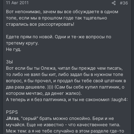
11 Авг 2011
#36
Вот непонимаю, зачем вы все обсуждаете в одном
топе, если мы в прошлом годе так тщательно
старались все рассортировать!
Едете прям по новой. Одни и те-же вопросы по
третему кругу.
Не гуд.
ЗЫ
Вот если бы ты Олежа, читал бы прежде чем писать,
то либо не взял бы кит, либо задал бы в нужном топе
вопрос, я бы прочел, и продал бы тебе свой штатник в
два раза дешевле. )))) (Сам бы себе купил палтиник, о
котором мечтаю, да денег жалко).
А теперь и я без палтиника, и ты не сэкономил :laugh4:
PSPS
JAras
, "серый" брать можно спокойно. Бери и не
мучайся. Еще не известно - что качественнее типа.
Меж тем: а я не тебе случайно в этом разделе где-то