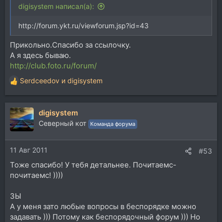
digisystem написал(а):
http://forum.ykt.ru/viewforum.jsp?id=43
Прикольно.Спасибо за ссылочку.
А я здесь бываю.
http://club.foto.ru/forum/
Serdceedov
и
digisystem
Р
е
а
digisystem
к
ц
Северный кот
Команда форума
и
и
11 Авг 2011
:
#53
Тоже спасибо! У тебя детальнее. Почитаемс-
почитаемс! ))))
ЗЫ
А у меня зато любые вопросы в беспорядке можно
задавать ))) Потому как беспорядочный форум ))) Но