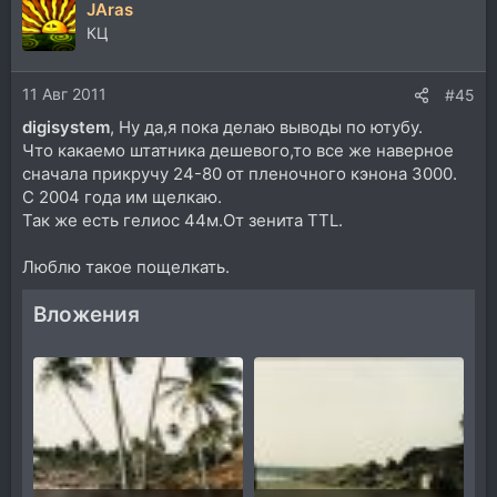
JAras
к
ц
КЦ
и
и
11 Авг 2011
:
#45
digisystem
, Ну да,я пока делаю выводы по ютубу.
Что какаемо штатника дешевого,то все же наверное
сначала прикручу 24-80 от пленочного кэнона 3000.
С 2004 года им щелкаю.
Так же есть гелиос 44м.От зенита TTL.
Люблю такое пощелкать.
Вложения