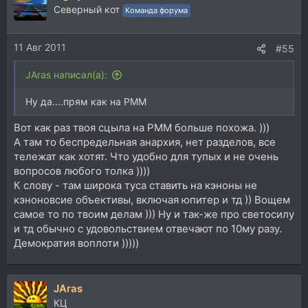
Северный кот
Команда форума
11 Авг 2011
#55
JAras написал(а):
Ну да....прям как на РММ
Вот как раз твоя сцыла на РММ больше похожа. )))
А там то беспредельная анархия, нет разделов, все
тележат как хотят. Что удобно для тупых и не очень
вопросов любого толка ))))
К слову - там широка туса ставить на кэноны не
кэноновсие объективы, включая юпитер и тд )) Вощем
самое то по твоим делам ))) Ну и так-же про светосилу
и тд обычно с удовольствием отвечают по 10му разу.
Демократия воплоти )))))
JAras
КЦ