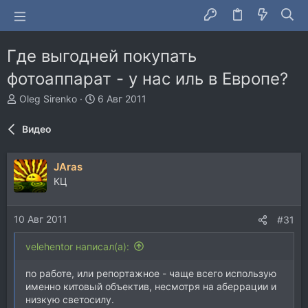
Где выгодней покупать
фотоаппарат - у нас иль в Европе?
А
Д
Oleg Sirenko
6 Авг 2011
в
а
т
т
Видео
о
а
р
н
т
а
JAras
е
ч
КЦ
м
а
ы
л
а
10 Авг 2011
#31
velehentor написал(а):
по работе, или репортажное - чаще всего использую
именно китовый объектив, несмотря на аберрации и
низкую светосилу.