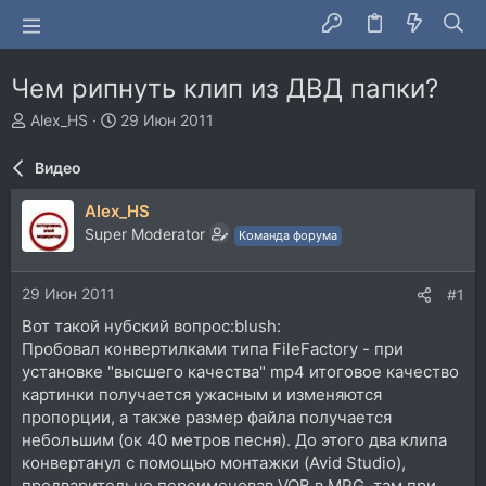
Чем рипнуть клип из ДВД папки?
А
Д
Alex_HS
29 Июн 2011
в
а
т
т
Видео
о
а
р
н
Alex_HS
т
а
Super Moderator
Команда форума
е
ч
м
а
ы
л
29 Июн 2011
#1
а
Вот такой нубский вопрос:blush:
Пробовал конвертилками типа FileFactory - при
установке "высшего качества" mp4 итоговое качество
картинки получается ужасным и изменяются
пропорции, а также размер файла получается
небольшим (ок 40 метров песня). До этого два клипа
конвертанул с помощью монтажки (Avid Studio),
предварительно переименовав VOB в MPG, там при