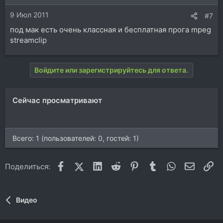
9 Июл 2011
#7
под мак есть очень классная и бесплатная прога mpeg
streamclip
Войдите или зарегистрируйтесь для ответа.
Сейчас просматривают
Всего: 1 (пользователей: 0, гостей: 1)
Facebook
X (Twitter)
LinkedIn
Reddit
Pinterest
Tumblr
WhatsApp
Электр
Сс
Поделиться:
Видео