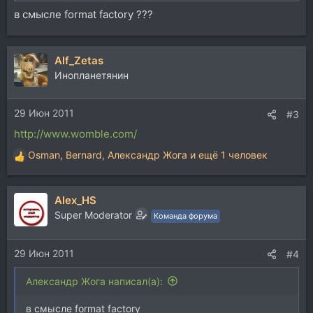
в смысле format factory ???
Alf_Zetas
Инопланетянин
29 Июн 2011
#3
http://www.womble.com/
Osman
,
Bernard
,
Александр Жога
и ещё 1 человек
Р
е
а
Alex_HS
к
ц
Super Moderator
Команда форума
и
и
29 Июн 2011
:
#4
Александр Жога написал(а):
в смысле format factory