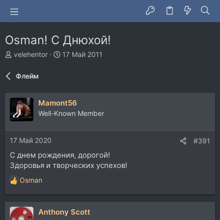
Osman! С Днюхой!
А
Д
velehentor
17 Май 2011
в
а
т
т
Флейм
о
а
р
н
т
а
Mamont56
е
ч
Well-Known Member
м
а
ы
л
а
17 Май 2020
#391
С днем рождения, дорогой!
Здоровья и творческих успехов!
Osman
Р
е
а
Anthony Scott
к