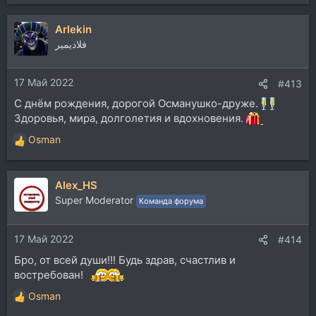
е
а
Arlekin
к
ц
فلاديمير
и
и
17 Май 2022
:
#413
С днём рождения, дорогой Османушко-друже.
Здоровья, мира, долголетия и вдохновения.
Osman
Р
е
а
Alex_HS
к
ц
Super Moderator
Команда форума
и
и
17 Май 2022
:
#414
Бро, от всей души!!! Будь здрав, счастлив и
востребован!
Osman
Р
е