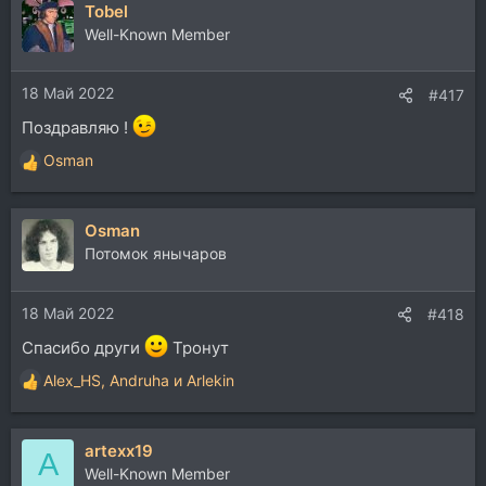
Tobel
к
ц
Well-Known Member
и
и
18 Май 2022
:
#417
Поздравляю !
Osman
Р
е
а
Osman
к
ц
Потомок янычаров
и
и
18 Май 2022
:
#418
Спасибо други
Тронут
Alex_HS
,
Andruha
и
Arlekin
Р
е
а
artexx19
к
A
ц
Well-Known Member