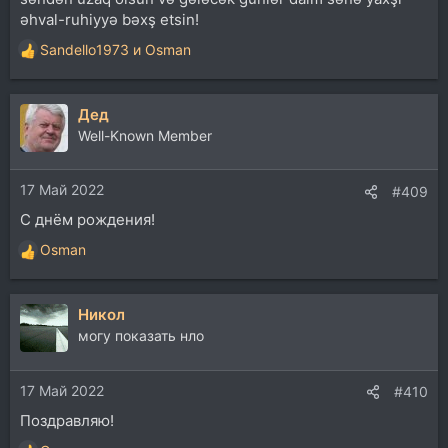
əhval-ruhiyyə bəxş etsin!
Sandello1973
и
Osman
Р
е
а
Дед
к
ц
Well-Known Member
и
и
17 Май 2022
:
#409
С днём рождения!
Osman
Р
е
а
Никол
к
ц
могу показать нло
и
и
17 Май 2022
:
#410
Поздравляю!