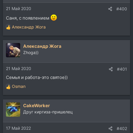
и
21 Май 2020
:
#400
Саня, с появлением
Александр Жога
Р
е
а
Александр Жога
к
ц
Zhoga))
и
и
21 Май 2020
:
#401
Семья и работа-это святое))
Osman
Р
е
а
CakeWorker
к
ц
Друг киргиза-пришелец
и
и
17 Май 2022
:
#402