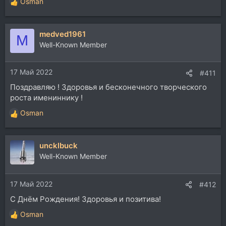
Osman
Р
е
а
medved1961
к
M
ц
Well-Known Member
и
и
17 Май 2022
:
#411
Поздравляю ! Здоровья и бесконечного творческого
роста имениннику !
Osman
Р
е
а
uncklbuck
к
ц
Well-Known Member
и
и
17 Май 2022
:
#412
С Днём Рождения! Здоровья и позитива!
Osman
Р