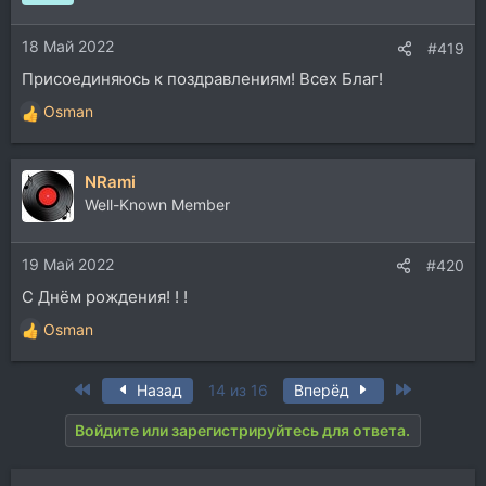
и
и
18 Май 2022
:
#419
Присоединяюсь к поздравлениям! Всех Благ!
Osman
Р
е
а
NRami
к
ц
Well-Known Member
и
и
19 Май 2022
:
#420
С Днём рождения! ! !
Osman
Р
е
а
First
Last
Назад
14 из 16
Вперёд
к
ц
Войдите или зарегистрируйтесь для ответа.
и
и
: