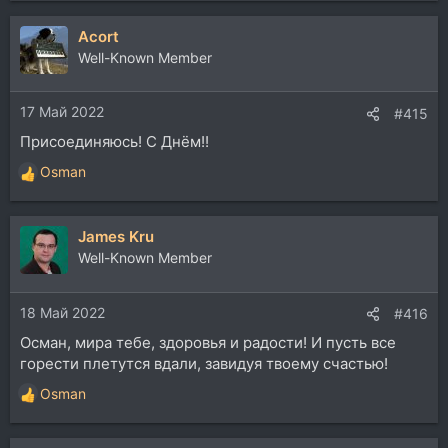
а
Acort
к
ц
Well-Known Member
и
и
17 Май 2022
:
#415
Присоединяюсь! С Днём!!
Osman
Р
е
а
James Kru
к
ц
Well-Known Member
и
и
18 Май 2022
:
#416
Осман, мира тебе, здоровья и радости! И пусть все
горести плетутся вдали, завидуя твоему счастью!
Osman
Р
е
а