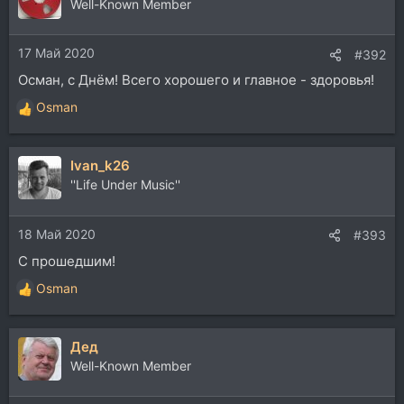
ц
Well-Known Member
и
и
17 Май 2020
:
#392
Осман, с Днём! Всего хорошего и главное - здоровья!
Osman
Р
е
а
Ivan_k26
к
ц
''Life Under Music''
и
и
18 Май 2020
:
#393
С прошедшим!
Osman
Р
е
а
Дед
к
ц
Well-Known Member
и
и