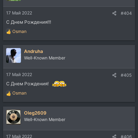
и
и
17 Май 2022
:
#404
C Днем Рождения!!!
Osman
Р
е
а
Andruha
к
ц
Well-Known Member
и
и
17 Май 2022
:
#405
С Днем Рождения!
Osman
Р
е
а
Oleg2609
к
ц
Well-Known Member
и
и
17 Май 2022
:
#406