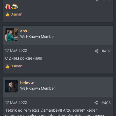
Osman
Р
е
а
aps
к
ц
Well-Known Member
и
и
17 Май 2022
:
#407
С днём рождения!!!
Osman
Р
е
а
belovw
к
ц
Well-Known Member
и
и
17 Май 2022
:
#408
Təbrik edirəm əziz Osmanbəy!! Arzu edirəm kədər
səndən uzaq olsun və gələcək günlər daim sənə yaxşı