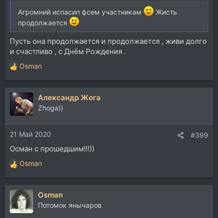
Агромний испасип фсем участникам
Жисть
продолжается
Пусть она продолжается и продолжается , живи долго
и счастливо , с Днём Рождения .
Osman
Р
е
а
Александр Жога
к
ц
Zhoga))
и
и
21 Май 2020
:
#399
Осман с прошедшим!!!))
Osman
Р
е
а
Osman
к
ц
Потомок янычаров
и