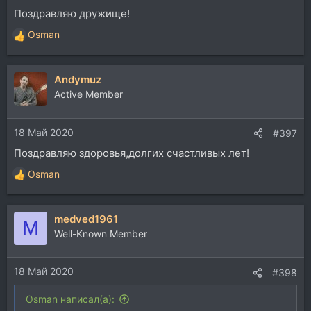
Поздравляю дружище!
Osman
Р
е
а
Andymuz
к
ц
Active Member
и
и
18 Май 2020
:
#397
Поздравляю здоровья,долгих счастливых лет!
Osman
Р
е
а
medved1961
к
M
ц
Well-Known Member
и
и
18 Май 2020
:
#398
Osman написал(а):