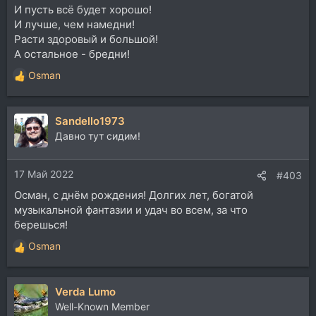
И пусть всё будет хорошо!
И лучше, чем намедни!
Расти здоровый и большой!
А остальное - бредни!
Osman
Р
е
а
Sandello1973
к
ц
Давно тут сидим!
и
и
17 Май 2022
:
#403
Осман, с днём рождения! Долгих лет, богатой
музыкальной фантазии и удач во всем, за что
берешься!
Osman
Р
е
а
Verda Lumo
к
ц
Well-Known Member