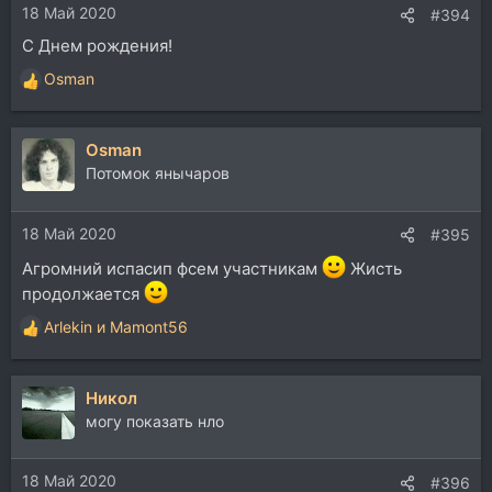
18 Май 2020
:
#394
С Днем рождения!
Osman
Р
е
а
Osman
к
ц
Потомок янычаров
и
и
18 Май 2020
:
#395
Агромний испасип фсем участникам
Жисть
продолжается
Arlekin
и
Mamont56
Р
е
а
Никол
к
ц
могу показать нло
и
и
18 Май 2020
:
#396