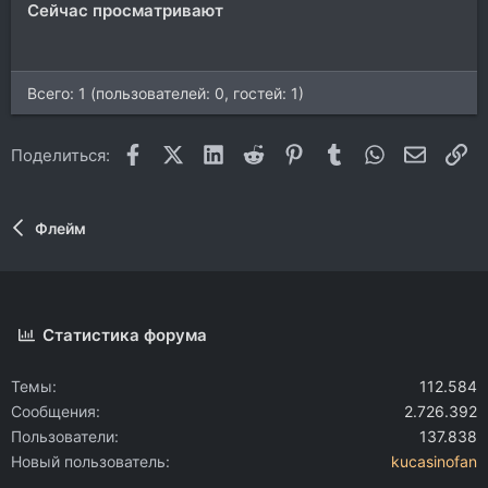
Сейчас просматривают
Всего: 1 (пользователей: 0, гостей: 1)
Facebook
X (Twitter)
LinkedIn
Reddit
Pinterest
Tumblr
WhatsApp
Электр
Сс
Поделиться:
Флейм
Статистика форума
Темы
112.584
Сообщения
2.726.392
Пользователи
137.838
Новый пользователь
kucasinofan