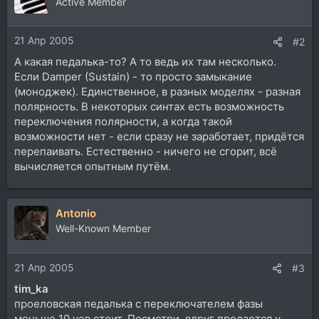
Active Member
21 Апр 2005
#2
А какая педалька-то? А то ведь их там несколько.
Если Damper (Sustain) - то просто замыкание
(моноджек). Единственное, в разных моделях - разная
полярность. В некоторых синтах есть возможность
переключения полярности, а когда такой
возможности нет - если сразу не заработает, придётся
перепаивать. Естественно - ничего не сгорит, всё
вычисляется опытным путём.
Antonio
Well-Known Member
21 Апр 2005
#3
tim_ka
проеловская педалька с переключателем фазы
меньше 10 уев стоит. Посмотри, вдруг продается у