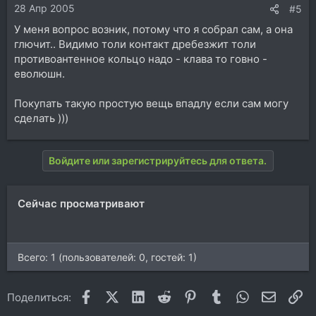
28 Апр 2005
#5
У меня вопрос возник, потому что я собрал сам, а она
глючит.. Видимо толи контакт дребезжит толи
противоантенное кольцо надо - клава то говно -
еволюшн.
Покупать такую простую вещь впадлу если сам могу
сделать )))
Войдите или зарегистрируйтесь для ответа.
Сейчас просматривают
Всего: 1 (пользователей: 0, гостей: 1)
Facebook
X (Twitter)
LinkedIn
Reddit
Pinterest
Tumblr
WhatsApp
Электр
Сс
Поделиться: