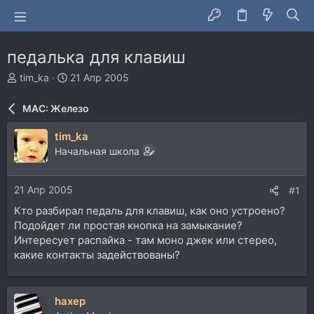
педалька для клавиш
А
Д
tim_ka
21 Апр 2005
в
а
т
т
MAC: Железо
о
а
р
н
tim_ka
т
а
Начальная школа
е
ч
м
а
ы
л
21 Апр 2005
#1
а
Кто разбирал педаль для клавиш, как оно устроено?
Подойдет ли простая кнопка на замыкание?
Интересует распайка - там моно джек или стерео,
какие контакты задействованы?
haxep