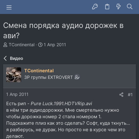
Смена порядка аудио дорожек в
ави?
А
Д
TContinental
1 Апр 2011
в
а
т
т
Видео
о
а
р
н
TContinental
т
а
ЗР группы EXTROVERT
е
ч
м
а
ы
л
1 Апр 2011
#1
а
Есть рип -
Pure Luck.1991.HDTVRip.avi
в нём три аудиодорожки. Мне смертельно нужно
чтобы дорожка номер 2 стала номером 1.
Подскажите плиз как это сделать? Софт, куда ткнуть...
я разберусь, не дурак. Но просто не в курсе чем это
делают.