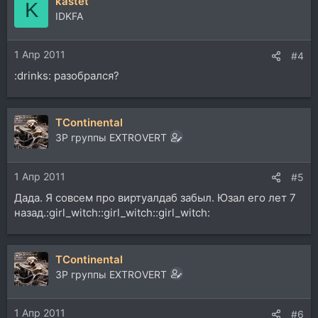
kastet
K
IDKFA
1 Апр 2011
#4
:drinks: разобрался?
TContinental
ЗР группы EXTROVERT
1 Апр 2011
#5
Дада. Я совсем про виртуалдаб забыл. Юзал его лет 7
назад.:girl_witch::girl_witch::girl_witch:
TContinental
ЗР группы EXTROVERT
1 Апр 2011
#6