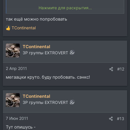
Нажмите для раскрытия...
В VDub'е есть ещё интересная фичка - в меню Video-
так ещё можно попробовать
>FrameRate есть пимпочка Change so video and audio
duration match - если звук разъезжается к концу
TContinental
Р
фильма, то можно попользовать эту пимпу. А если и
е
вначале тоже, то тогда Delay спасёт
а
TContinental
к
ц
ЗР группы EXTROVERT
и
и
2 Апр 2011
:
#12
мегаацки круто. буду пробовать. сэнкс!
TContinental
ЗР группы EXTROVERT
7 Июн 2011
#13
Тут опишусь -