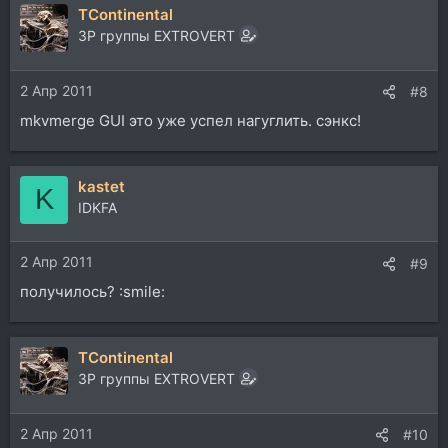
TContinental
ЗР группы EXTROVERT
2 Апр 2011
#8
mkvmerge GUI это уже успел нагуглить. сэнкс!
kastet
K
IDKFA
2 Апр 2011
#9
получилось? :smile:
TContinental
ЗР группы EXTROVERT
2 Апр 2011
#10