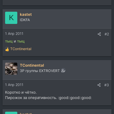
kastet
K
IDKFA
1 Апр 2011
#2
тыц
и
тыц
TContinental
Р
е
а
TContinental
к
ц
ЗР группы EXTROVERT
и
и
1 Апр 2011
:
#3
Коротко и чётко.
Пирожок за оперативность. :good::good::good: