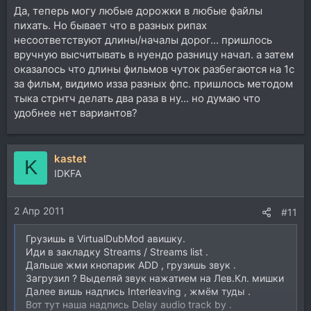
Да, теперь могу любые дорожки в любые файлы
пихать. Но бывает что в разных рипах
несоответствуют длины/началы дорог... пришлось
вручную высчитывать в нуендо разницу начал. а затем
оказалось что длины фильмов чуток разбегаются на 1с
за фильм, видимо изза разных фпс. пришлось методом
тыка стрнтч делать два раза в ну... но думаю что
удобнее нет вариантов?
kastet
K
IDKFA
2 Апр 2011
#11
Грузишь в VirtualDubMod авишку.
Иди в закладку Streams / Streams list .
Дальше жми кнопарик ADD , грузишь звук .
Загрузил ? Выделяй звук нажатием на Лев.Кл. мишки
Далее вишь надпись Interleaving , жмём туды .
Вот тут наша надпись Delay audio track by .