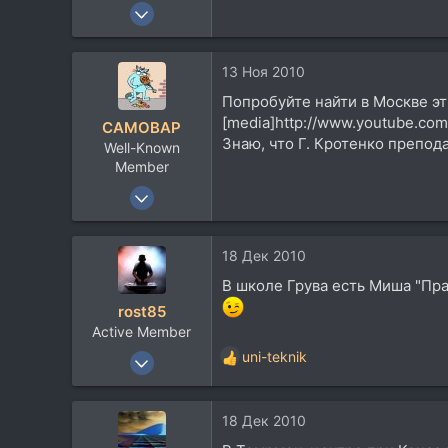
27 Сен 2009
302
99
13 Ноя 2010
28
Попробуйте найти в Москве э
Москва
[media]http://www.youtube.co
CAMOBAP
Знаю, что Г. Кротенко препод
Well-Known
Member
20 Июн 2008
888
680
18 Дек 2010
93
В школе Грува есть Миша "Пра
rost85
Active Member
7 Янв 2009
uni-teknik
Р
283
е
а
152
18 Дек 2010
к
43
ц