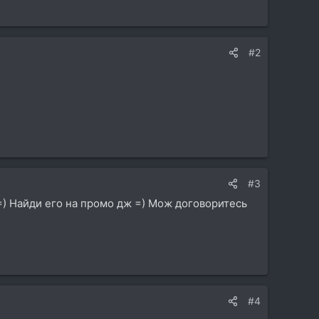
#2
#3
=) Найди его на промо дж =) Мож договоритесь
#4