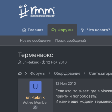
Главная
Форумы
Что нового?
Новые сообщения
Поиск сообщений
Терменвокс
А
Д
uni-teknik
12 Ноя 2010
в
а
т
т
Форумы
Оборудование
Синтезаторы
о
а
р
н
12 Ноя 2010
U
т
а
е
ч
Если кто-то знает, где в Мос
м
а
прийти и попробовать).
uni-teknik
ы
л
И какие еще модели терменво
Active Member
а