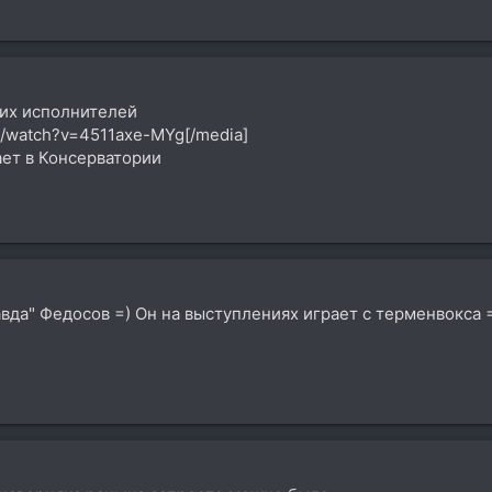
тих исполнителей
m/watch?v=4511axe-MYg[/media]
ает в Консерватории
вда" Федосов =) Он на выступлениях играет с терменвокса 