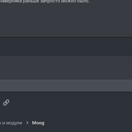
наверняка раньше запросто можно было.
sApp
Электронная почта
Ссылка
 и модули
Moog