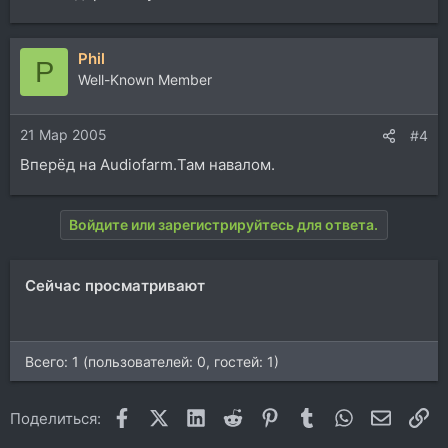
Phil
P
Well-Known Member
21 Мар 2005
#4
Вперёд на Audiofarm.Там навалом.
Войдите или зарегистрируйтесь для ответа.
Сейчас просматривают
Всего: 1 (пользователей: 0, гостей: 1)
Facebook
X (Twitter)
LinkedIn
Reddit
Pinterest
Tumblr
WhatsApp
Электр
Сс
Поделиться: