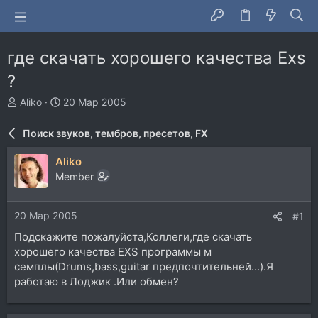
где скачать хорошего качества Exs
?
А
Д
Aliko
20 Мар 2005
в
а
т
т
Поиск звуков, тембров, пресетов, FX
о
а
р
н
Aliko
т
а
Member
е
ч
м
а
ы
л
20 Мар 2005
#1
а
Подскажите пожалуйста,Коллеги,где скачать
хорошего качества EXS программы м
семплы(Drums,bass,guitar предпочтительней...).Я
работаю в Лоджик .Или обмен?