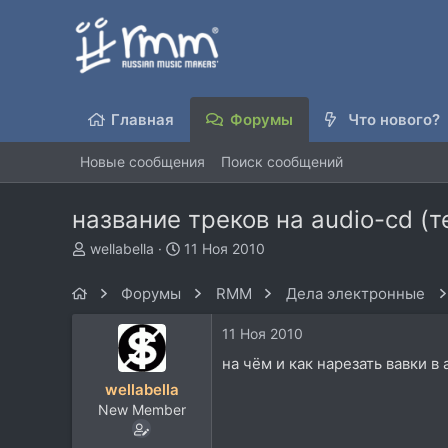
Главная
Форумы
Что нового?
Новые сообщения
Поиск сообщений
название треков на audio-cd (т
А
Д
wellabella
11 Ноя 2010
в
а
т
т
Форумы
RMM
Дела электронные
о
а
р
н
11 Ноя 2010
т
а
е
ч
на чём и как нарезать вавки в
м
а
wellabella
ы
л
New Member
а