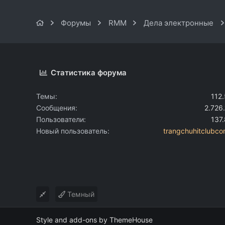
Форумы
RMM
Дела электронные
Статистика форума
Темы
112
Сообщения
2.726
Пользователи
137
Новый пользователь
trangchuhitclubc
Темный
Style and add-ons by ThemeHouse