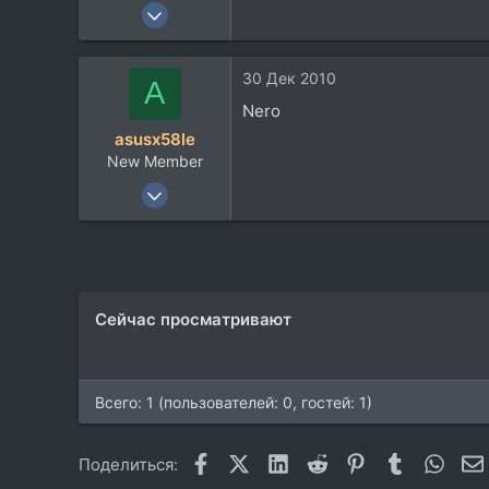
14 Окт 2010
17
15
30 Дек 2010
A
0
Nero
asusx58le
New Member
19 Окт 2010
72
3
0
киев
Сейчас просматривают
Всего: 1 (пользователей: 0, гостей: 1)
Facebook
X (Twitter)
LinkedIn
Reddit
Pinterest
Tumblr
What
Поделиться: