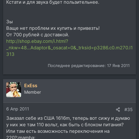
Кстати и для звука будет пользительнее.
Зы
Ваще нет проблем их купить и привезть!
От 700 рублей с доставкой.
http://shop.ebay.com/i.html?
_nkw=48...Adaptor&_osacat=0&_trksid=p3286.c0.m270.l1
313
Последнее редактирование:
17 Янв 2011
ExEss
Member
6 Апр 2011
#35
Заказал себе из США 1616m, теперь вот сижу и думаю
у них же там 110 вольт, как быть с блоком питания?
Или там есть возможность переключения на
220?:mamba: