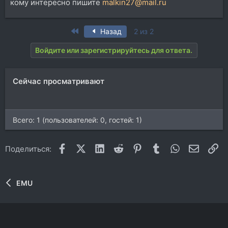
кому интересно пишите
malkin27@mail.ru
First
Назад
2 из 2
Войдите или зарегистрируйтесь для ответа.
Сейчас просматривают
Всего: 1 (пользователей: 0, гостей: 1)
Facebook
X (Twitter)
LinkedIn
Reddit
Pinterest
Tumblr
WhatsApp
Электр
Сс
Поделиться:
EMU