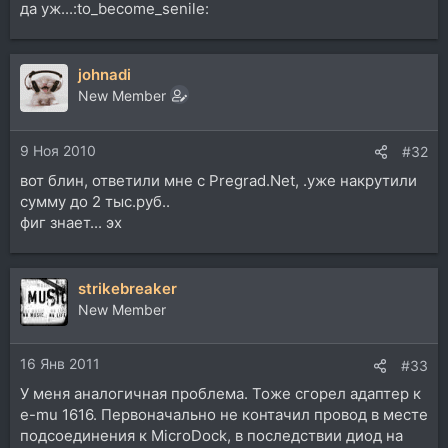
да уж...:to_become_senile:
johnadi
New Member
9 Ноя 2010
#32
вот блин, ответили мне с Pregrad.Net, .уже накрутили
сумму до 2 тыс.руб..
фиг знает... эх
strikebreaker
New Member
16 Янв 2011
#33
У меня аналогичная проблема. Тоже сгорел адаптер к
е-mu 1616. Первоначально не контачил провод в месте
подсоединения к MicroDock, в последствии диод на