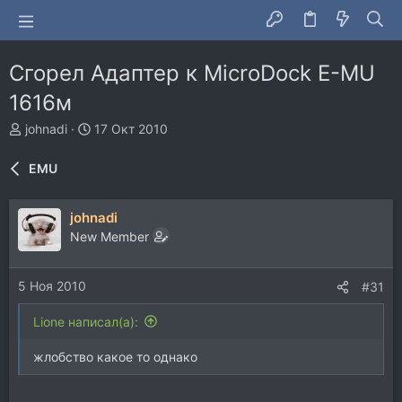
Cгорел Адаптер к MicroDock E-MU
1616м
А
Д
johnadi
17 Окт 2010
в
а
т
т
EMU
о
а
р
н
т
а
johnadi
е
ч
New Member
м
а
ы
л
а
5 Ноя 2010
#31
Lione написал(а):
жлобство какое то однако