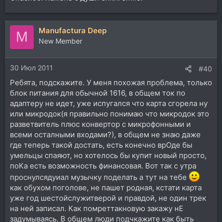
Manufactura Deep
M
New Member
30 Июл 2011
#40
Ребята, подскажите. У меня похожая проблема, только
блок питания для обычной 1616, в общем ток по
адаптеру не идет, уже испугался что карта сгорела ну
или микродок(я правильно понимаю что микродок это
разветвитель плюс конвертор с микрофонными и
всеми осталными входами?), в общем не знаю даже
где теперь такой достать, есть конечно врОде бы
умельцы спаяют, но хотелось бы купит новый просто,
поКа есть возможность финансовая. Вот так с утра
проснулсядуиал музычку поделать а тут на тебе
как обухом поголове, не пашет родная, кстати карта
уже год шестойслужитверой и правдой, не один трек
на ней записал. Как помреттакновую закажу нЕ
задумываясь. В общем люди подчкажите как быть