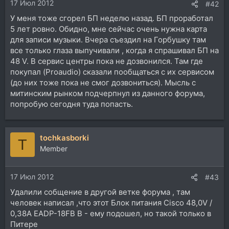
17 Июл 2012
#42
У меня тоже сгорел БП неделю назад. БП проработал
5 лет ровно. Обидно, мне сейчас очень нужна карта
для записи музыки. Вчера съездил на Горбушку там
все только глаза выпучивали , когда я спрашивал БП на
48 V. В сервис центры пока не дозвонился. Там где
покупал (Proaudio) сказали пообщаться с их сервисом
(до них тоже пока не смог дозвониться). Мысль с
митинским рынком подчерпнул из данного форума,
попробую сегодня туда попасть.
tochkasborki
T
Member
17 Июл 2012
#43
Удалили собщение в другой ветке форума , там
человек написал ,что этот Блок питания Cisco 48,0V /
0,38A EADP-18FB B - ему подошел, но такой только в
Питере