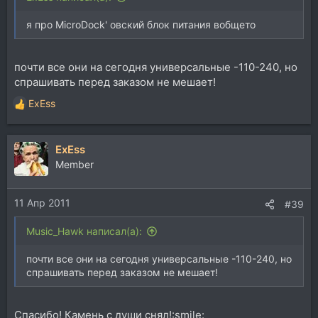
я про MicroDock' овский блок питания вобщето
почти все они на сегодня универсальные -110-240, но
спрашивать перед заказом не мешает!
ExEss
Р
е
а
ExEss
к
ц
Member
и
и
11 Апр 2011
:
#39
Music_Hawk написал(а):
почти все они на сегодня универсальные -110-240, но
спрашивать перед заказом не мешает!
Спасибо! Камень с души снял!:smile: