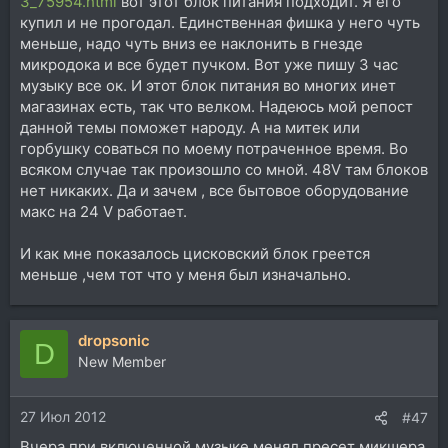
3_75954.html
вот этот блок питания подходит. Я его
купил и не прогодал. Единственная фишка у него чуть
меньше, надо чуть вниз ее наклонить в гнезде
микродока и все будет пучком. Вот уже пишу 3 час
музыку все ок. И этот блок питания во многих инет
магазинах есть, так что велком. Надеюсь мой репост
данной темы поможет народу. А на митек или
горбушку соваться по моему потраченное время. Во
всяком случае так произошло со мной. 48V там блоков
нет никаких. Да и зачем , все бытовое оборудование
макс на 24 V работает.
И как мне показалось цисковский блок греется
меньше ,чем тот что у меня был изначально.
dropsonic
D
New Member
27 Июл 2012
#47
Вчера при включенной музыке менял пресет микшера