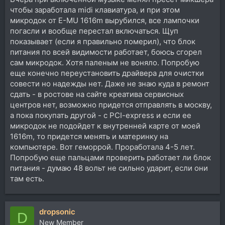
чтобы заработала midi клавиатура, и при этом
микродок от E-MU 1616m вырубился, все лампочки
погасли и вообще перестал включаться. Щуп
показывает (если я правильно померил), что блок
питания по всей видимости работает, боюсь сгорел
сам микродок. Хотя паленым не воняло. Попробую
еще конечно переустановить драйвера для очистки
совести но надежды нет. Даже не знаю куда в ремонт
сдать - в ростове на сайте креатива сервисных
центров нет, возможно придется отправлять в москву,
а пока покупать другой - с PCI-express и если ее
микродок не подойдет к внутренней карте от моей
1616m, то придется менять и материнку на
компьютере. Вот геморрой. Проработала 4-5 лет.
Попробую еще пальцами проверить работает ли блок
питания - думаю 48 вольт не сильно ударит, если они
там есть.
dropsonic
D
New Member