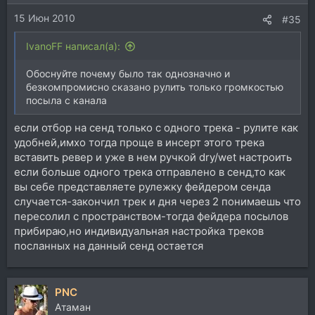
15 Июн 2010
#35
IvanoFF написал(а):
Обоснуйте почему было так однозначно и
безкомпромисно сказано рулить только громкостью
посыла с канала
если отбор на сенд только с одного трека - рулите как
удобней,имхо тогда проще в инсерт этого трека
вставить ревер и уже в нем ручкой dry/wet настроить
если больше одного трека отправлено в сенд,то как
вы себе представляете рулежку фейдером сенда
случается-закончил трек и дня через 2 понимаешь что
пересолил с пространством-тогда фейдера посылов
прибираю,но индивидуальная настройка треков
посланных на данный сенд остается
PNC
Атаман