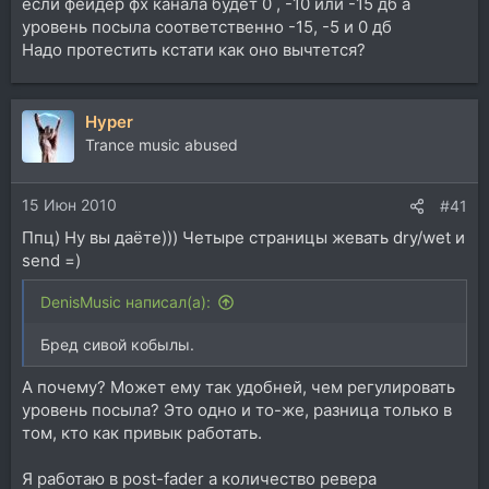
если фейдер фх канала будет 0 , -10 или -15 дб а
уровень посыла соответственно -15, -5 и 0 дб
Надо протестить кстати как оно вычтется?
Hyper
Trance music abused
15 Июн 2010
#41
Ппц) Ну вы даёте))) Четыре страницы жевать dry/wet и
send =)
DenisMusic написал(а):
Бред сивой кобылы.
А почему? Может ему так удобней, чем регулировать
уровень посыла? Это одно и то-же, разница только в
том, кто как привык работать.
Я работаю в post-fader а количество ревера