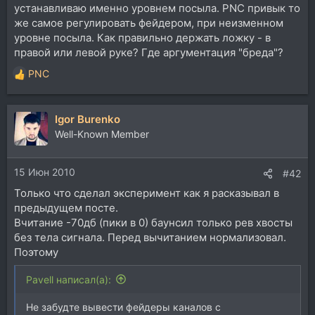
устанавливаю именно уровнем посыла. PNC привык то
же самое регулировать фейдером, при неизменном
уровне посыла. Как правильно держать ложку - в
правой или левой руке? Где аргументация "бреда"?
PNC
Р
е
а
Igor Burenko
к
ц
Well-Known Member
и
и
15 Июн 2010
:
#42
Только что сделал эксперимент как я расказывал в
предыдущем посте.
Вчитание -70дб (пики в 0) баунсил только рев хвосты
без тела сигнала. Перед вычитанием нормализовал.
Поэтому
Pavell написал(а):
Не забудте вывести фейдеры каналов с