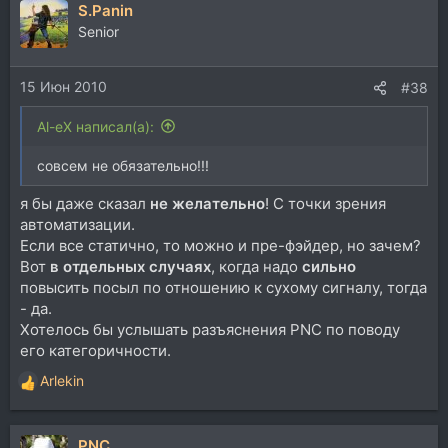
S.Panin
Senior
15 Июн 2010
#38
Al-eX написал(а):
совсем не обязательно!!!
я бы даже сказал
не желательно
! С точки зрения
автоматизации.
Если все статично, то можно и пре-фэйдер, но зачем?
Вот
в отдельных случаях
, когда надо
сильно
повысить посыл по отношению к сухому сигналу, тогда
- да.
Хотелось бы услышать разъяснения PNC по поводу
его категоричности.
Arlekin
Р
е
а
PNC
к