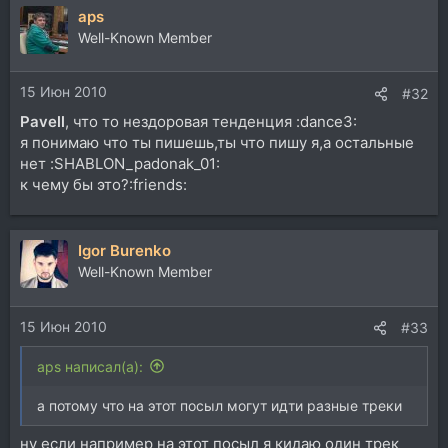
aps
к
ц
Well-Known Member
и
и
15 Июн 2010
:
#32
Pavell
, что то нездоровая тенденция :dance3:
я понимаю что ты пишешь,ты что пишу я,а остальные
нет :SHABLON_padonak_01:
к чему бы это?:friends:
Igor Burenko
Well-Known Member
15 Июн 2010
#33
aps написал(а):
а потому что на этот посыл могут идти разные треки
ну если например на этот посыл я кидаю один трек