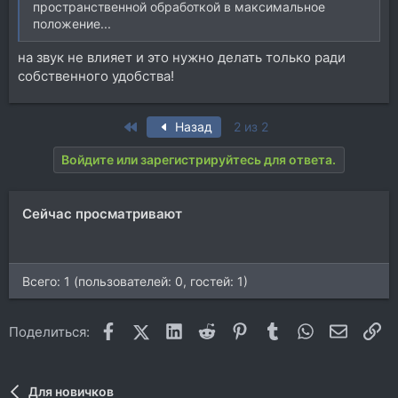
пространственной обработкой в максимальное
положение...
на звук не влияет и это нужно делать только ради
собственного удобства!
First
Назад
2 из 2
Войдите или зарегистрируйтесь для ответа.
Сейчас просматривают
Всего: 1 (пользователей: 0, гостей: 1)
Facebook
X (Twitter)
LinkedIn
Reddit
Pinterest
Tumblr
WhatsApp
Электр
Сс
Поделиться:
Для новичков