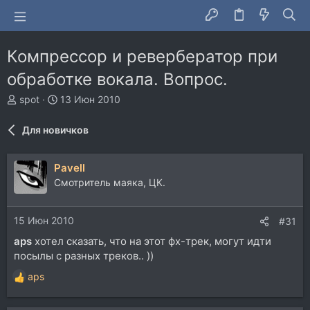
Компрессор и ревербератор при
обработке вокала. Вопрос.
А
Д
spot
13 Июн 2010
в
а
т
т
Для новичков
о
а
р
н
т
а
Pavell
е
ч
Смотритель маяка, ЦК.
м
а
ы
л
а
15 Июн 2010
#31
aps
хотел сказать, что на этот фх-трек, могут идти
посылы с разных треков.. ))
aps
Р
е
а