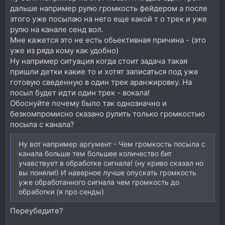
дальше например рулю громкость фейдером а после
этого уже посылаю на него еще какой т о трек и уже
рулю на канале сенд вол.
Мне кажется это не есть обьективная причина - (это
уже из ряда кому как удобно)
Ну например ситуация когда стоит задача такая
пришли детки какие то и хотят записаться под уже
готовую сведенную в один трек аранжировку. На
посыл будет идти один трек - вокала!
Обоснуйте почему было так однозначно и
безкомпромисно сказано рулить только громкостью
посыла с канала?
Ну вот например аргумент - Чем громкость посыла с
канала больше тем большее количество бит
учавствует в обработке сигнала! (ну криво сказал но
вы поняли!) И наверное лучше опускать громкость
уже обработанного сигнала чем громкость до
обработки (я про сенды)
Переубедите?