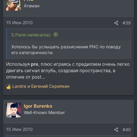
ц
Атаман
и
и
15 Июн 2010
:
#39
S.Panin написал(а):
Хотелось бы услышать разъяснения PNC по поводу
его категоричности.
Используя
pre
, плюс играясь с предилэем очень легко
двигать сигнал вглубь, создовая пространства, в
отличие от post...
Landre
и
Евгений Скрипкин
Р
е
а
Igor Burenko
к
ц
Well-Known Member
и
и
15 Июн 2010
:
#40