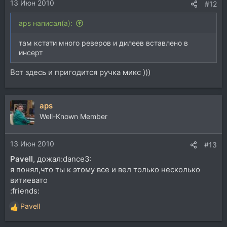
13 Июн 2010
#12
aps написал(а):
там кстати много реверов и дилеев вставлено в
инсерт
Вот здесь и пригодится ручка микс )))
aps
Well-Known Member
13 Июн 2010
#13
Pavell
, дожал:dance3:
я понял,что ты к этому все и вел только несколько
витиевато
:friends:
Pavell
Р
е