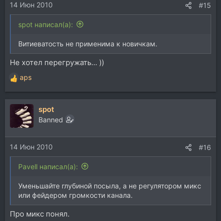
14 Июн 2010
#15
spot написал(а):
Витиеватость не применима к новичкам.
Не хотел перегружать... ))
aps
Р
е
а
spot
к
ц
Banned
и
и
14 Июн 2010
:
#16
Pavell написал(а):
Уменьшайте глубиной посыла, а не регулятором микс
или фейдером громкости канала.
Про микс понял.