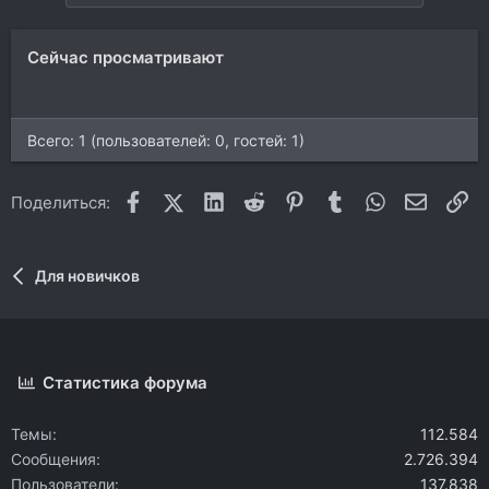
Сейчас просматривают
Всего: 1 (пользователей: 0, гостей: 1)
Facebook
X (Twitter)
LinkedIn
Reddit
Pinterest
Tumblr
WhatsApp
Электр
Сс
Поделиться:
Для новичков
Статистика форума
Темы
112.584
Сообщения
2.726.394
Пользователи
137.838