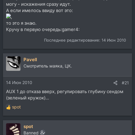
могу - искажения сразу идут.
А если имелось ввиду вот это:
,
то это я знаю.
Кручу в первую очередь:gamer4:
Последнее редактирование:
14 Июн 2010
Pavell
Смотритель маяка, ЦК.
14 Июн 2010
#21
AUX 1 до отказа вверх, регулировать глубину сендом
(зеленый кружок)...
spot
Р
е
а
spot
к
ц
Banned