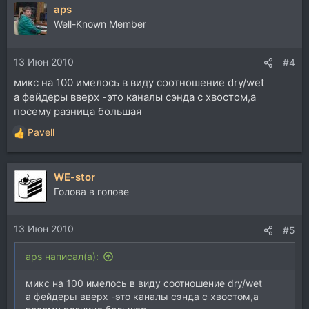
aps
Well-Known Member
13 Июн 2010
#4
микс на 100 имелось в виду соотношение dry/wet
а фейдеры вверх -это каналы сэнда с хвостом,а
посему разница большая
Pavell
Р
е
а
WE-stor
к
ц
Голова в голове
и
и
13 Июн 2010
:
#5
aps написал(а):
микс на 100 имелось в виду соотношение dry/wet
а фейдеры вверх -это каналы сэнда с хвостом,а