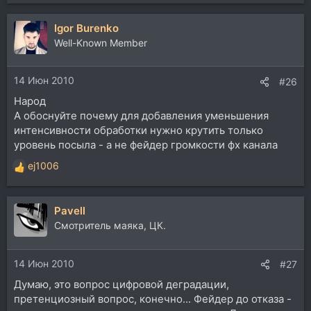
Igor Burenko
Well-Known Member
14 Июн 2010
#26
Народ
А обоснуйте почему для добавления уменьшения
интенсивности обработки нужно крутить только
уровень посыла - а не фейдер громкости фх канала
ej1006
Р
е
а
Pavell
к
ц
Смотритель маяка, ЦК.
и
и
14 Июн 2010
:
#27
Думаю, это вопрос цифровой деградации,
претенциозный вопрос, конечно... Фейдер до отказа -