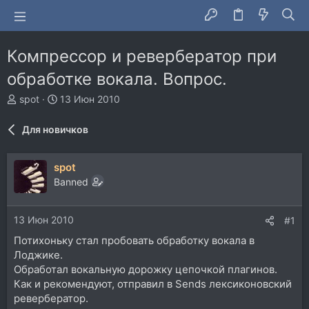
Компрессор и ревербератор при
обработке вокала. Вопрос.
А
Д
spot
13 Июн 2010
в
а
т
т
Для новичков
о
а
р
н
т
а
spot
е
ч
Banned
м
а
ы
л
а
13 Июн 2010
#1
Потихоньку стал пробовать обработку вокала в
Лоджике.
Обработал вокальную дорожку цепочкой плагинов.
Как и рекомендуют, отправил в Sends лексиконовский
ревербератор.