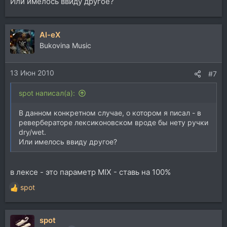
Или имелось ввиду другое?
Al-eX
Bukovina Music
13 Июн 2010
#7
spot написал(а):
В данном конкретном случае, о котором я писал - в
ревербераторе лексиконовском вроде бы нету ручки
dry/wet.
Или имелось ввиду другое?
в лексе - это параметр MIX - ставь на 100%
spot
Р
е
а
spot
к