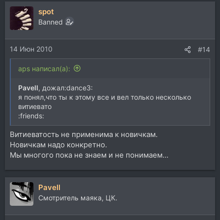
а
spot
к
ц
Banned
и
и
14 Июн 2010
:
#14
aps написал(а):
Pavell
, дожал:dance3:
я понял,что ты к этому все и вел только несколько
витиевато
:friends:
Витиеватость не применима к новичкам.
Новичкам надо конкретно.
Мы многого пока не знаем и не понимаем...
Pavell
Смотритель маяка, ЦК.