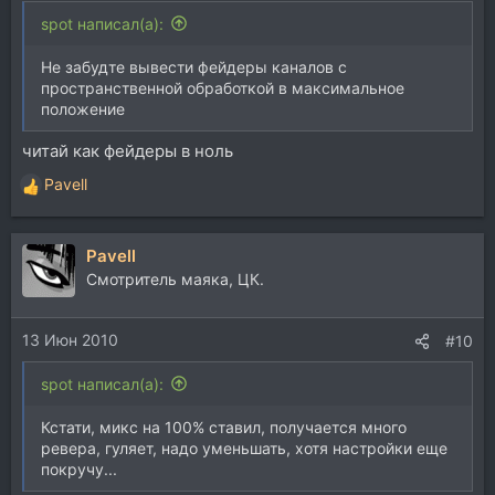
spot написал(а):
Не забудте вывести фейдеры каналов с
пространственной обработкой в максимальное
положение
читай как фейдеры в ноль
Pavell
Р
е
а
Pavell
к
ц
Смотритель маяка, ЦК.
и
и
13 Июн 2010
:
#10
spot написал(а):
Кстати, микс на 100% ставил, получается много
ревера, гуляет, надо уменьшать, хотя настройки еще
покручу...