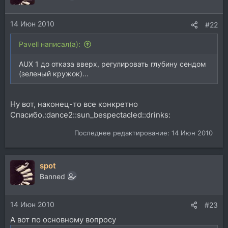
и
и
14 Июн 2010
:
#22
Pavell написал(а):
AUX 1 до отказа вверх, регулировать глубину сендом
(зеленый кружок)...
Ну вот, наконец-то все конкретно
Спасибо.:dance2::sun_bespectacled::drinks:
Последнее редактирование:
14 Июн 2010
spot
Banned
14 Июн 2010
#23
А вот по основному вопросу